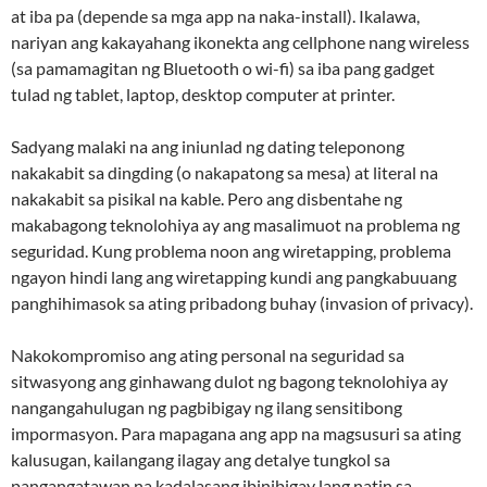
at iba pa (depende sa mga app na naka-install). Ikalawa,
nariyan ang kakayahang ikonekta ang cellphone nang wireless
(sa pamamagitan ng Bluetooth o wi-fi) sa iba pang gadget
tulad ng tablet, laptop, desktop computer at printer.
Sadyang malaki na ang iniunlad ng dating teleponong
nakakabit sa dingding (o nakapatong sa mesa) at literal na
nakakabit sa pisikal na kable. Pero ang disbentahe ng
makabagong teknolohiya ay ang masalimuot na problema ng
seguridad. Kung problema noon ang wiretapping, problema
ngayon hindi lang ang wiretapping kundi ang pangkabuuang
panghihimasok sa ating pribadong buhay (invasion of privacy).
Nakokompromiso ang ating personal na seguridad sa
sitwasyong ang ginhawang dulot ng bagong teknolohiya ay
nangangahulugan ng pagbibigay ng ilang sensitibong
impormasyon. Para mapagana ang app na magsusuri sa ating
kalusugan, kailangang ilagay ang detalye tungkol sa
pangangatawan na kadalasang ibinibigay lang natin sa