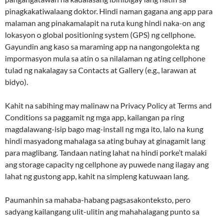
pinagkakatiwalaang doktor. Hindi naman gagana ang app para
malaman ang pinakamalapit na ruta kung hindi naka-on ang
lokasyon o global positioning system (GPS) ng cellphone.
Gayundin ang kaso sa maraming app na nangongolekta ng
impormasyon mula sa atin o sa nilalaman ng ating cellphone
tulad ng nakalagay sa Contacts at Gallery (e.g., larawan at
bidyo).
Kahit na sabihing may malinaw na Privacy Policy at Terms and
Conditions sa paggamit ng mga app, kailangan pa ring
magdalawang-isip bago mag-install ng mga ito, lalo na kung
hindi masyadong mahalaga sa ating buhay at ginagamit lang
para maglibang. Tandaan nating lahat na hindi porke’t malaki
ang storage capacity ng cellphone ay puwede nang ilagay ang
lahat ng gustong app, kahit na simpleng katuwaan lang.
Paumanhin sa mahaba-habang pagsasakonteksto, pero
sadyang kailangang ulit-ulitin ang mahahalagang punto sa