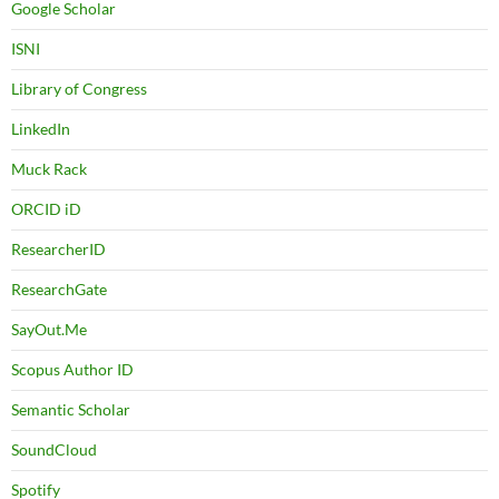
Google Scholar
ISNI
Library of Congress
LinkedIn
Muck Rack
ORCID iD
ResearcherID
ResearchGate
SayOut.Me
Scopus Author ID
Semantic Scholar
SoundCloud
Spotify