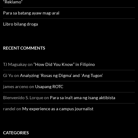
“Reklamo”
Para sa batang ayaw mag-aral
Libro bilang droga
RECENT COMMENTS
TJ Magsakay
on
“How Did You Know” in Filipino
Gi Yu
on
Analyzing `Rosas ng Digma’ and `Ang Tugon’
james arceno
on
Usapang ROTC
Bienvenido S. Lorque
on
Para sa ina’t ama ng isang aktibista
randel
on
My experience as a campus journalist
CATEGORIES