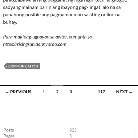
sadyang mainam pa rin ang ibayong pag-iingat lalo na sa
panahong posible ang pagmamanman sa ating online na
buhay.
Para makipag-ugnayan sa awtor, pumunta sa
https://risingsun.dannyarao.com
COMMUNICATION
Posts
← PREVIOUS
1
2
3
…
117
NEXT →
navigation
Posts
825
Pages
5