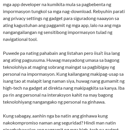
mga app developer na kumikita mula sa pagbebenta ng
impormasyon tungkol sa mga nag-download. Rebyuhin parati
ang privacy settings ng gadget para siguradong naaayon sa
ating kagustuhan ang paggamit ng mga app, lalo na ang mga
nangangailangan ng sensitibong impormasyon tulad ng
navigational tool.
Puwede pa nating pahabain ang listahan pero iisa’t iisa lang
ang ating pagsusuma. Huwag masyadong umasa sa bagong
teknolohiya at maging sobrang maingat sa pagbibigay ng
personal na impormasyon. Kung kailangang makipag-usap sa
isang tao at malapit lang naman siya, huwag nang gumamit ng
high-tech na gadget at direkta nang makipagkita sa kanya. Iba
pa rin ang personal na interaksyon kahit na may bagong
teknolohiyang nangangako ng personal na ginhawa.
Kung sabagay, aanhin nga ba natin ang ginhawa kung
nakokompromiso naman ang seguridad? Hindi man natin
pinagbabawalan ang paggamit ng mga high-tech na gadget,