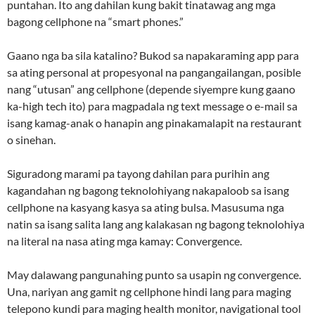
puntahan. Ito ang dahilan kung bakit tinatawag ang mga
bagong cellphone na “smart phones.”
Gaano nga ba sila katalino? Bukod sa napakaraming app para
sa ating personal at propesyonal na pangangailangan, posible
nang “utusan” ang cellphone (depende siyempre kung gaano
ka-high tech ito) para magpadala ng text message o e-mail sa
isang kamag-anak o hanapin ang pinakamalapit na restaurant
o sinehan.
Siguradong marami pa tayong dahilan para purihin ang
kagandahan ng bagong teknolohiyang nakapaloob sa isang
cellphone na kasyang kasya sa ating bulsa. Masusuma nga
natin sa isang salita lang ang kalakasan ng bagong teknolohiya
na literal na nasa ating mga kamay: Convergence.
May dalawang pangunahing punto sa usapin ng convergence.
Una, nariyan ang gamit ng cellphone hindi lang para maging
telepono kundi para maging health monitor, navigational tool