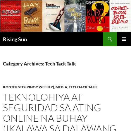
Skip
to
content
Search
Rising Sun
PRIMAR
MENU
Category Archives: Tech Tack Talk
KONTEKSTO (PINOY WEEKLY)
,
MEDIA
,
TECH TACK TALK
TEKNOLOHIYA AT
SEGURIDAD SA ATING
ONLINE NA BUHAY
(IKALAWA SA DALAWANG