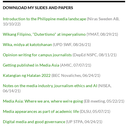
DOWNLOAD MY SLIDES AND PAPERS
Introduction to the Philippine media landscape
(Niras Sweden AB,
10/10/22)
Wikang Filipino, "Dutertismo" at imperyalismo
(YMAT, 08/29/21)
Wika, midya at katotohanan
(UPD SWF, 08/26/21)
Opinion writing for campus journalists
(DepEd NSPC, 08/11/21)
Getting published in Media Asia
(AMIC, 07/07/21)
Katangian ng Halalan 2022
(BEC Novaliches, 06/24/21)
Notes on the media industry, journalism ethics and AI
(NISEA,
06/14/21)
Media Asia: Where we are, where we're going
(EB meeting, 05/22/21)
Media appearances as part of academic life
(DLSU, 05/07/21)
Digital media and good governance
(UP STPA, 04/24/21)