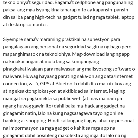
teknolohiya’t seguridad. Bagama’t cellphone ang pangunahing
paksa, ang mga isyung kinakaharap nito ay kapansin-pansin
din sa iba pang high-tech na gadget tulad ng mga tablet, laptop
at desktop computer.
Siyempre nama’y maraming praktikal na suhestyon para
pangalagaan ang personal na seguridad sa gitna ng bago pero
mapanghimasok na teknolohiya. Mag-download lang ng app
na kinakailangan at mula lang sa kompanyang
pinagkakatiwalaan para maiwasan ang malisyosong software o
malware. Huwag hayaang parating naka-on ang data/Internet
connection, wi-fi, GPS at Bluetooth dahil dito matutukoy ang
ating eksaktong lokasyon at aktibidad sa Internet. Maging
maingat sa pagkonekta sa public wi-fi (at mas mainam pa
ngang huwag gawin ito) dahil baka ma-hack ang gadget na
ginagamit natin, lalo na kung nagsasagawa tayo ng online
banking at shopping. Hindi kailangang ilagay lahat ng personal
na impormasyon sa mga gadget o kahit sa mga app na
ginagamit dahil posibleng makolekta ang mga ito lalo na ng