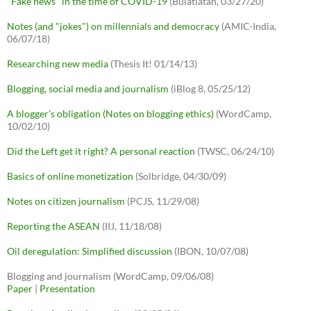
"Fake news" in the time of COVID-19
(Bulatlatan, 03/27/20)
Notes (and "jokes") on millennials and democracy
(AMIC-India,
06/07/18)
Researching new media
(Thesis It! 01/14/13)
Blogging, social media and journalism
(iBlog 8, 05/25/12)
A blogger's obligation (Notes on blogging ethics)
(WordCamp,
10/02/10)
Did the Left get it right? A personal reaction
(TWSC, 06/24/10)
Basics of online monetization
(Solbridge, 04/30/09)
Notes on citizen journalism
(PCJS, 11/29/08)
Reporting the ASEAN
(IIJ, 11/18/08)
Oil deregulation: Simplified discussion
(IBON, 10/07/08)
Blogging and journalism (WordCamp, 09/06/08)
Paper
|
Presentation