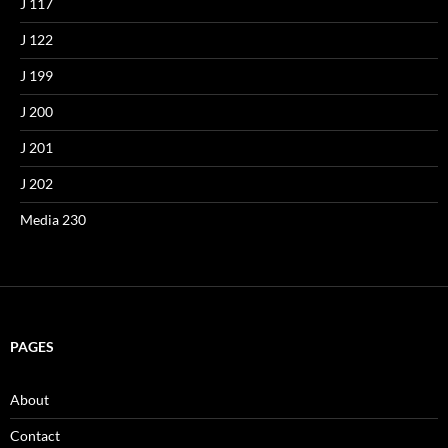
J 117
J 122
J 199
J 200
J 201
J 202
Media 230
PAGES
About
Contact