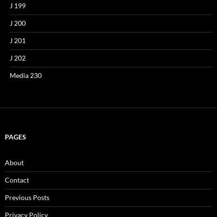
J 199
J 200
J 201
J 202
Media 230
PAGES
About
Contact
Previous Posts
Privacy Policy