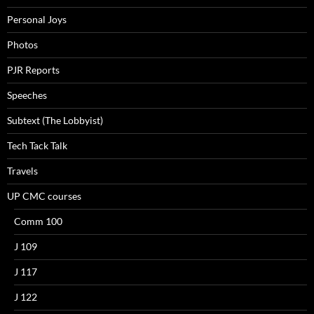
Personal Joys
Photos
PJR Reports
Speeches
Subtext (The Lobbyist)
Tech Tack Talk
Travels
UP CMC courses
Comm 100
J 109
J 117
J 122