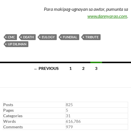
Para makipag-ugnayan sa awtor, pumunta sa
www.dannyarao.com
.
CMC
DEATH
EULOGY
FUNERAL
TRIBUTE
UP DILIMAN
Posts
← PREVIOUS
1
2
3
navigation
Posts
825
Pages
5
Categories
31
Words
616,786
Comments
979