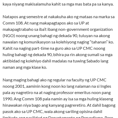
kaya niyang makisalamuha kahit sa mga mas bata pa sa kanya.
Natapos ang semestre at nakakuha ako ng mataas na marka sa
Comm 108. At nang makapagtapos ako sa UP at
makapagtrabaho sa iba’t ibang non-government organization
(NGO) noong unang bahagi ng dekada 90, tuluyan na akong
nawalan ng komunikasyon sa kolehiyong naging “tahanan” ko.
Kahit na naging part-time na guro ako sa UP CMC noong
huling bahagi ng dekada 90, bihira pa rin akong sumali sa mga
aktibidad ng kolehiyo dahil madalas na tuwing Sabado lang
naman ang mga klase ko.
Nang maging bahagi ako ng regular na faculty ng UP CMC
noong 2001, aaminin kong noon ko lang nalaman na si Ingles
pala ay nagretiro na at naging professor emeritus noon pang
1990. Ang Comm 108 pala namin ay isa sa mga huling klaseng
hinawakan niya bago ang kanyang pagreretiro. At dahil bagong
pasok ako sa UP CMC, wala akong sariling opisina dahil
limitado ang pasilidad ng Departamento ng Peryodismo. Pero