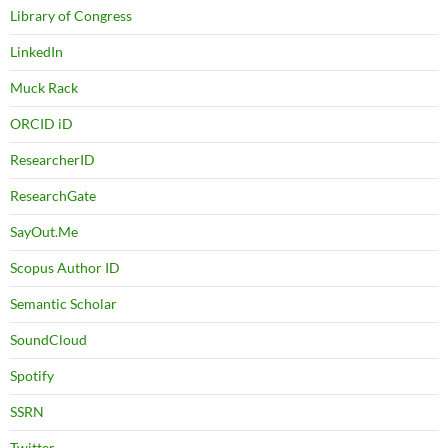
Library of Congress
LinkedIn
Muck Rack
ORCID iD
ResearcherID
ResearchGate
SayOut.Me
Scopus Author ID
Semantic Scholar
SoundCloud
Spotify
SSRN
Twitter