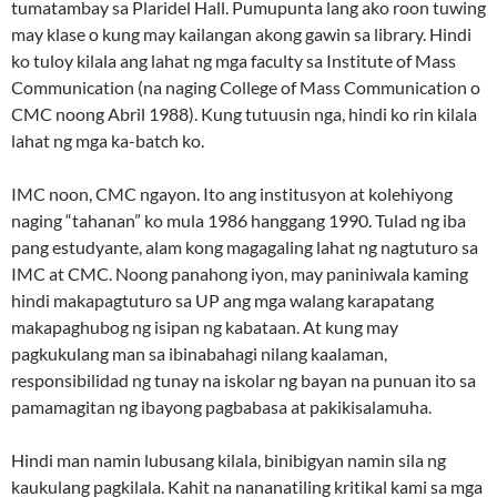
tumatambay sa Plaridel Hall. Pumupunta lang ako roon tuwing
may klase o kung may kailangan akong gawin sa library. Hindi
ko tuloy kilala ang lahat ng mga faculty sa Institute of Mass
Communication (na naging College of Mass Communication o
CMC noong Abril 1988). Kung tutuusin nga, hindi ko rin kilala
lahat ng mga ka-batch ko.
IMC noon, CMC ngayon. Ito ang institusyon at kolehiyong
naging “tahanan” ko mula 1986 hanggang 1990. Tulad ng iba
pang estudyante, alam kong magagaling lahat ng nagtuturo sa
IMC at CMC. Noong panahong iyon, may paniniwala kaming
hindi makapagtuturo sa UP ang mga walang karapatang
makapaghubog ng isipan ng kabataan. At kung may
pagkukulang man sa ibinabahagi nilang kaalaman,
responsibilidad ng tunay na iskolar ng bayan na punuan ito sa
pamamagitan ng ibayong pagbabasa at pakikisalamuha.
Hindi man namin lubusang kilala, binibigyan namin sila ng
kaukulang pagkilala. Kahit na nananatiling kritikal kami sa mga