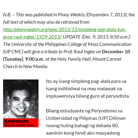
N.B. – This was published in Pinoy Weekly (Disyembre 7, 2013), the
full text of which may also be retrieved from
http://pinoyweekly.org/new/2013/12/simpleng-pag-alala-kay-
prop-raul-ingles-1929-2013/
. UPDATE (Dec. 9, 2013, 8:50 a.m.):
The University of the Philippines College of Mass Communication
(UP CMC) will give a tribute to Prof. Raul Ingles on
December 10
(Tuesday), 9:00 a.m.
at the Holy Family Hall, Mount Carmel
Church in New Manila.
Ito ay isang simpleng pag-alala para sa
isang indibidwal na may malawak na
impluwensiya bilang guro at peryodista.
Bilang estudyante ng Peryodismo sa
Unibersidad ng Pilipinas (UP) Diliman
noong huling bahagi ng dekada 80,
aaminin kong hindi ako masyadong