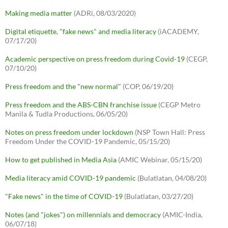
Making media matter
(ADRi, 08/03/2020)
Digital etiquette, "fake news" and media literacy
(iACADEMY,
07/17/20)
Academic perspective on press freedom during Covid-19
(CEGP,
07/10/20)
Press freedom and the "new normal"
(COP, 06/19/20)
Press freedom and the ABS-CBN franchise issue
(CEGP Metro
Manila & Tudla Productions, 06/05/20)
Notes on press freedom under lockdown
(NSP Town Hall: Press
Freedom Under the COVID-19 Pandemic, 05/15/20)
How to get published in Media Asia
(AMIC Webinar, 05/15/20)
Media literacy amid COVID-19 pandemic
(Bulatlatan, 04/08/20)
"Fake news" in the time of COVID-19
(Bulatlatan, 03/27/20)
Notes (and "jokes") on millennials and democracy
(AMIC-India,
06/07/18)