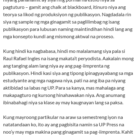
pagtuturo – gamit ang chalk at blackboard, itinuro niya ang
teorya sa likod ng produksiyon ng publikasyon. Nagdadala rin
siya ng sample ng mga ginagamit sa paglilimbag ng isang
publikasyon para lubusan naming maintindihan hindi lang ang
mga konsepto kundi ang mismong aktwal na proseso.
Kung hindi ka nagbabasa, hindi mo malalamang siya pala si
Raul Rafael Ingles na isang makata’t peryodista. Aakalain mong
ang tanging alam lang niya ay ang pag-iimprenta ng
publikasyon. Hindi kasi siya ang tipong ipinagyayabang sa mga
estudyante ang mga nagawa niya, pati na ang iba pa niyang
aktibidad sa labas ng UP. Para sa kanya, mas mahalaga ang
makapagturo ng kursong hinahawakan niya. Ang anumang
ibinabahagi niya sa klase ay may kaugnayan lang sa paksa.
Kung mayroong partikular na araw sa semestreng iyon na
natatandaan ko, ito ay ang pagbisita namin sa UP Press na
noo’y may mga makina pang ginagamit sa pag-iimprenta. Kahit