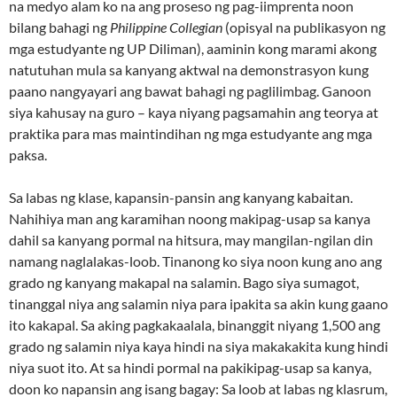
na medyo alam ko na ang proseso ng pag-iimprenta noon
bilang bahagi ng
Philippine Collegian
(opisyal na publikasyon ng
mga estudyante ng UP Diliman), aaminin kong marami akong
natutuhan mula sa kanyang aktwal na demonstrasyon kung
paano nangyayari ang bawat bahagi ng paglilimbag. Ganoon
siya kahusay na guro – kaya niyang pagsamahin ang teorya at
praktika para mas maintindihan ng mga estudyante ang mga
paksa.
Sa labas ng klase, kapansin-pansin ang kanyang kabaitan.
Nahihiya man ang karamihan noong makipag-usap sa kanya
dahil sa kanyang pormal na hitsura, may mangilan-ngilan din
namang naglalakas-loob. Tinanong ko siya noon kung ano ang
grado ng kanyang makapal na salamin. Bago siya sumagot,
tinanggal niya ang salamin niya para ipakita sa akin kung gaano
ito kakapal. Sa aking pagkakaalala, binanggit niyang 1,500 ang
grado ng salamin niya kaya hindi na siya makakakita kung hindi
niya suot ito. At sa hindi pormal na pakikipag-usap sa kanya,
doon ko napansin ang isang bagay: Sa loob at labas ng klasrum,