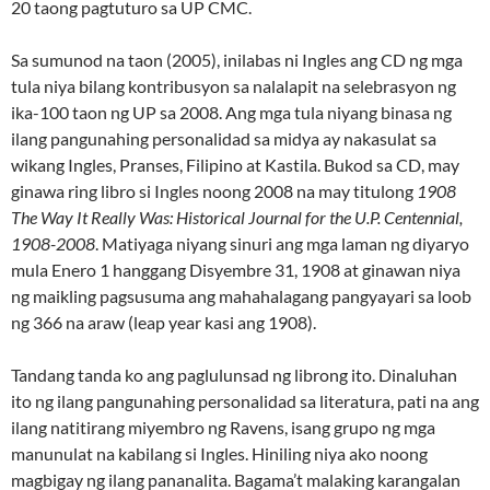
20 taong pagtuturo sa UP CMC.
Sa sumunod na taon (2005), inilabas ni Ingles ang CD ng mga
tula niya bilang kontribusyon sa nalalapit na selebrasyon ng
ika-100 taon ng UP sa 2008. Ang mga tula niyang binasa ng
ilang pangunahing personalidad sa midya ay nakasulat sa
wikang Ingles, Pranses, Filipino at Kastila. Bukod sa CD, may
ginawa ring libro si Ingles noong 2008 na may titulong
1908
The Way It Really Was: Historical Journal for the U.P. Centennial,
1908-2008
. Matiyaga niyang sinuri ang mga laman ng diyaryo
mula Enero 1 hanggang Disyembre 31, 1908 at ginawan niya
ng maikling pagsusuma ang mahahalagang pangyayari sa loob
ng 366 na araw (leap year kasi ang 1908).
Tandang tanda ko ang paglulunsad ng librong ito. Dinaluhan
ito ng ilang pangunahing personalidad sa literatura, pati na ang
ilang natitirang miyembro ng Ravens, isang grupo ng mga
manunulat na kabilang si Ingles. Hiniling niya ako noong
magbigay ng ilang pananalita. Bagama’t malaking karangalan