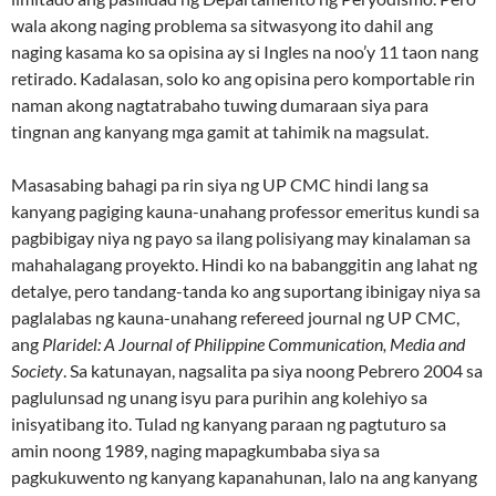
wala akong naging problema sa sitwasyong ito dahil ang
naging kasama ko sa opisina ay si Ingles na noo’y 11 taon nang
retirado. Kadalasan, solo ko ang opisina pero komportable rin
naman akong nagtatrabaho tuwing dumaraan siya para
tingnan ang kanyang mga gamit at tahimik na magsulat.
Masasabing bahagi pa rin siya ng UP CMC hindi lang sa
kanyang pagiging kauna-unahang professor emeritus kundi sa
pagbibigay niya ng payo sa ilang polisiyang may kinalaman sa
mahahalagang proyekto. Hindi ko na babanggitin ang lahat ng
detalye, pero tandang-tanda ko ang suportang ibinigay niya sa
paglalabas ng kauna-unahang refereed journal ng UP CMC,
ang
Plaridel: A Journal of Philippine Communication, Media and
Society
. Sa katunayan, nagsalita pa siya noong Pebrero 2004 sa
paglulunsad ng unang isyu para purihin ang kolehiyo sa
inisyatibang ito. Tulad ng kanyang paraan ng pagtuturo sa
amin noong 1989, naging mapagkumbaba siya sa
pagkukuwento ng kanyang kapanahunan, lalo na ang kanyang