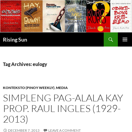
Skip
to
content
Search
Rising Sun
PRIMAR
MENU
Tag Archives: eulogy
KONTEKSTO (PINOY WEEKLY)
,
MEDIA
SIMPLENG PAG-ALALA KAY
PROP. RAUL INGLES (1929-
2013)
DECEMBER 7, 2013
LEAVE A COMMENT