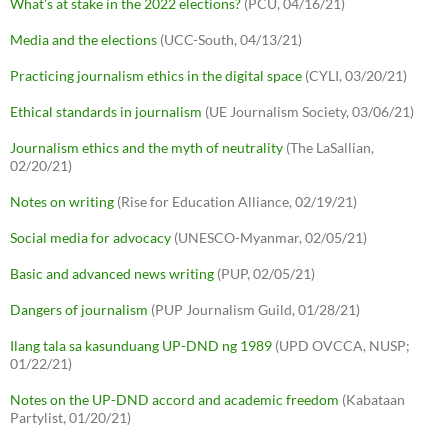
What's at stake in the 2022 elections?
(PCU, 04/16/21)
Media and the elections
(UCC-South, 04/13/21)
Practicing journalism ethics in the digital space
(CYLI, 03/20/21)
Ethical standards in journalism
(UE Journalism Society, 03/06/21)
Journalism ethics and the myth of neutrality
(The LaSallian,
02/20/21)
Notes on writing
(Rise for Education Alliance, 02/19/21)
Social media for advocacy
(UNESCO-Myanmar, 02/05/21)
Basic and advanced news writing
(PUP, 02/05/21)
Dangers of journalism
(PUP Journalism Guild, 01/28/21)
Ilang tala sa kasunduang UP-DND ng 1989
(UPD OVCCA, NUSP;
01/22/21)
Notes on the UP-DND accord and academic freedom
(Kabataan
Partylist, 01/20/21)