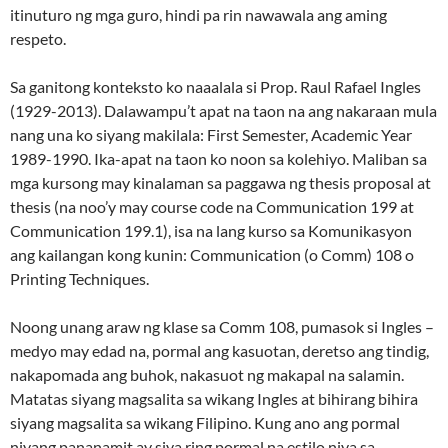
itinuturo ng mga guro, hindi pa rin nawawala ang aming
respeto.
Sa ganitong konteksto ko naaalala si Prop. Raul Rafael Ingles
(1929-2013). Dalawampu’t apat na taon na ang nakaraan mula
nang una ko siyang makilala: First Semester, Academic Year
1989-1990. Ika-apat na taon ko noon sa kolehiyo. Maliban sa
mga kursong may kinalaman sa paggawa ng thesis proposal at
thesis (na noo’y may course code na Communication 199 at
Communication 199.1), isa na lang kurso sa Komunikasyon
ang kailangan kong kunin: Communication (o Comm) 108 o
Printing Techniques.
Noong unang araw ng klase sa Comm 108, pumasok si Ingles –
medyo may edad na, pormal ang kasuotan, deretso ang tindig,
nakapomada ang buhok, nakasuot ng makapal na salamin.
Matatas siyang magsalita sa wikang Ingles at bihirang bihira
siyang magsalita sa wikang Filipino. Kung ano ang pormal
niyang pananamit ay siya ring pormal na estilo niya sa