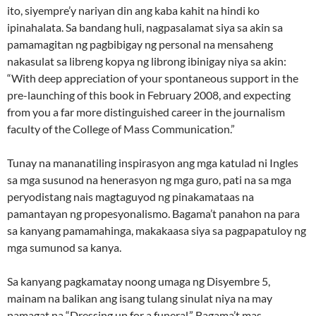
ito, siyempre’y nariyan din ang kaba kahit na hindi ko
ipinahalata. Sa bandang huli, nagpasalamat siya sa akin sa
pamamagitan ng pagbibigay ng personal na mensaheng
nakasulat sa libreng kopya ng librong ibinigay niya sa akin:
“With deep appreciation of your spontaneous support in the
pre-launching of this book in February 2008, and expecting
from you a far more distinguished career in the journalism
faculty of the College of Mass Communication.”
Tunay na mananatiling inspirasyon ang mga katulad ni Ingles
sa mga susunod na henerasyon ng mga guro, pati na sa mga
peryodistang nais magtaguyod ng pinakamataas na
pamantayan ng propesyonalismo. Bagama’t panahon na para
sa kanyang pamamahinga, makakaasa siya sa pagpapatuloy ng
mga sumunod sa kanya.
Sa kanyang pagkamatay noong umaga ng Disyembre 5,
mainam na balikan ang isang tulang sinulat niya na may
pamagat na “Dressing up for a funeral.” Bagama’t mas