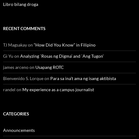
Libro bilang droga
RECENT COMMENTS
TJ Magsakay
on
“How Did You Know” in Filipino
Gi Yu
on
Analyzing `Rosas ng Digma’ and `Ang Tugon’
james arceno
on
Usapang ROTC
Bienvenido S. Lorque
on
Para sa ina’t ama ng isang aktibista
randel
on
My experience as a campus journalist
CATEGORIES
Announcements