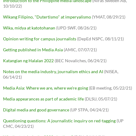
Introduction to the Philippine media landscape
(Niras Sweden AB,
10/10/22)
Wikang Filipino, "Dutertismo" at imperyalismo
(YMAT, 08/29/21)
Wika, midya at katotohanan
(UPD SWF, 08/26/21)
Opinion writing for campus journalists
(DepEd NSPC, 08/11/21)
Getting published in Media Asia
(AMIC, 07/07/21)
Katangian ng Halalan 2022
(BEC Novaliches, 06/24/21)
Notes on the media industry, journalism ethics and AI
(NISEA,
06/14/21)
Media Asia: Where we are, where we're going
(EB meeting, 05/22/21)
Media appearances as part of academic life
(DLSU, 05/07/21)
Digital media and good governance
(UP STPA, 04/24/21)
Questioning questions: A journalistic inquiry on red-tagging
(UP
CMC, 04/23/21)