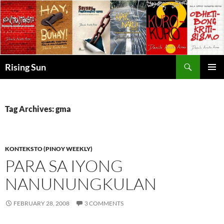
Skip
to
content
Search
Rising Sun
PRIMAR
MENU
Tag Archives: gma
KONTEKSTO (PINOY WEEKLY)
PARA SA IYONG
NANUNUNGKULAN
FEBRUARY 28, 2008
3 COMMENTS