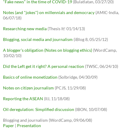
"Fake news" in the time of COVID-19
(Bulatlatan, 03/27/20)
Notes (and "jokes") on millennials and democracy
(AMIC-India,
06/07/18)
Researching new media
(Thesis It! 01/14/13)
Blogging, social media and journalism
(iBlog 8, 05/25/12)
A blogger's obligation (Notes on blogging ethics)
(WordCamp,
10/02/10)
Did the Left get it right? A personal reaction
(TWSC, 06/24/10)
Basics of online monetization
(Solbridge, 04/30/09)
Notes on citizen journalism
(PCJS, 11/29/08)
Reporting the ASEAN
(IIJ, 11/18/08)
Oil deregulation: Simplified discussion
(IBON, 10/07/08)
Blogging and journalism (WordCamp, 09/06/08)
Paper
|
Presentation