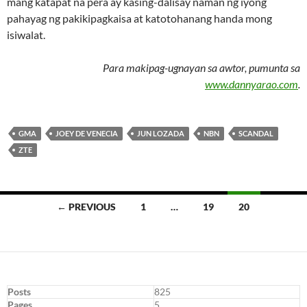
mang katapat na pera ay kasing-dalisay naman ng iyong
pahayag ng pakikipagkaisa at katotohanang handa mong
isiwalat.
Para makipag-ugnayan sa awtor, pumunta sa
www.dannyarao.com
.
GMA
JOEY DE VENECIA
JUN LOZADA
NBN
SCANDAL
ZTE
Posts
← PREVIOUS
1
…
19
20
navigation
Posts
825
Pages
5