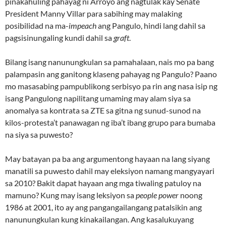
pinakahuling pahayag ni Arroyo ang nagtulak kay Senate
President Manny Villar para sabihing may malaking
posibilidad na ma-
impeach
ang Pangulo, hindi lang dahil sa
pagsisinungaling kundi dahil sa
graft
.
Bilang isang nanunungkulan sa pamahalaan, nais mo pa bang
palampasin ang ganitong klaseng pahayag ng Pangulo? Paano
mo masasabing pampublikong serbisyo pa rin ang nasa isip ng
isang Pangulong napilitang umaming may alam siya sa
anomalya sa kontrata sa ZTE sa gitna ng sunud-sunod na
kilos-protesta’t panawagan ng iba’t ibang grupo para bumaba
na siya sa puwesto?
May batayan pa ba ang argumentong hayaan na lang siyang
manatili sa puwesto dahil may eleksiyon namang mangyayari
sa 2010? Bakit dapat hayaan ang mga tiwaling patuloy na
mamuno? Kung may isang leksiyon sa
people power
noong
1986 at 2001, ito ay ang pangangailangang patalsikin ang
nanunungkulan kung kinakailangan. Ang kasalukuyang