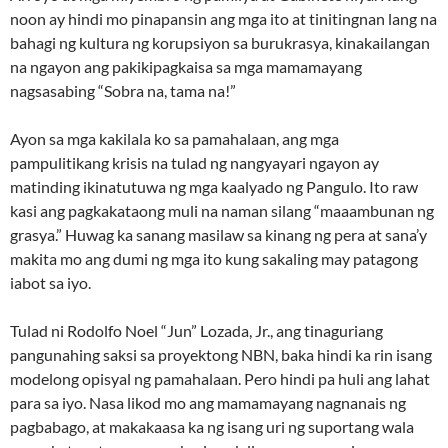
noon ay hindi mo pinapansin ang mga ito at tinitingnan lang na
bahagi ng kultura ng korupsiyon sa burukrasya, kinakailangan
na ngayon ang pakikipagkaisa sa mga mamamayang
nagsasabing “Sobra na, tama na!”
Ayon sa mga kakilala ko sa pamahalaan, ang mga
pampulitikang krisis na tulad ng nangyayari ngayon ay
matinding ikinatutuwa ng mga kaalyado ng Pangulo. Ito raw
kasi ang pagkakataong muli na naman silang “maaambunan ng
grasya.” Huwag ka sanang masilaw sa kinang ng pera at sana’y
makita mo ang dumi ng mga ito kung sakaling may patagong
iabot sa iyo.
Tulad ni Rodolfo Noel “Jun” Lozada, Jr., ang tinaguriang
pangunahing saksi sa proyektong NBN, baka hindi ka rin isang
modelong opisyal ng pamahalaan. Pero hindi pa huli ang lahat
para sa iyo. Nasa likod mo ang mamamayang nagnanais ng
pagbabago, at makakaasa ka ng isang uri ng suportang wala