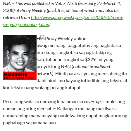
N.B. – This was published in Vol. 7, No. 8 (February 27-March 4,
2008) of Pinoy Weekly (p. 5), the full text of which may also be
retrieved from
http://www.pinoyweekly.org/cms/2008/02/para-
sa-iyong-nanunungkulan
.
H
uwag mo nang ipagpatuloy ang pagbabasa
nito kung sangkot ka sa pagtatakip ng
katotohanan tungkol sa $329-milyong
proyektong NBN (
national broadband
network
). Hindi para sa iyo ang mensaheng ito
dahil hindi mo kayang intindihin ang teksto at
konteksto nang walang perang katapat.
Pero kung wala ka namang kinalaman sa
cover-up
, simple lang
naman ang ating mensahe: Kailangan mo nang makiisa sa
dumaraming mamamayang naniniwalang dapat magkaroon ng
pagbabago sa pamahalaan.