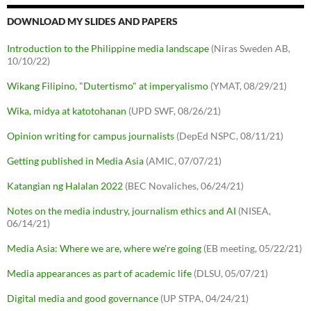
DOWNLOAD MY SLIDES AND PAPERS
Introduction to the Philippine media landscape
(Niras Sweden AB,
10/10/22)
Wikang Filipino, "Dutertismo" at imperyalismo
(YMAT, 08/29/21)
Wika, midya at katotohanan
(UPD SWF, 08/26/21)
Opinion writing for campus journalists
(DepEd NSPC, 08/11/21)
Getting published in Media Asia
(AMIC, 07/07/21)
Katangian ng Halalan 2022
(BEC Novaliches, 06/24/21)
Notes on the media industry, journalism ethics and AI
(NISEA,
06/14/21)
Media Asia: Where we are, where we're going
(EB meeting, 05/22/21)
Media appearances as part of academic life
(DLSU, 05/07/21)
Digital media and good governance
(UP STPA, 04/24/21)