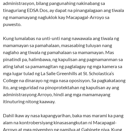
administrasyon, bilang pangunahing nakinabang sa
tinaguriang EDSA Dos, ay dapat na pinangalagaan ang tiwala
ng mamamayang nagluklok kay Macapagal-Arroyo sa
puwesto.
Kung lumalabas na unti-unti nang nawawala ang tiwala ng
mamamayan sa pamahalaan, masasabing tuluyan nang
naglaho ang tiwala ng pamahalaan sa mamamayan. Mas
pinatindi pa, halimbawa, ng kapulisan ang pagmamanman sa
ating lahat sa pamamagitan ng paglalagay ng mga kamera sa
mga lugar tulad ng La Salle Greenhills at St. Scholastica’s
College na dinarayo ng mga nasa oposisyon. Sa pagkakataong
ito, ang seguridad na pinoprotektahan ng kapulisan ay ang
administrasyong Arroyo, hindi ang mga mamamayang
itinuturing nitong kaaway.
Dahil ikaw ay nasa kapangyarihan, baka mas marami ka pang
alam na kontrobersiyang kinasasangkutan ni Macapagal-
Arroyo at mga miyembro ng pamilya at Gabinete niya. Kung