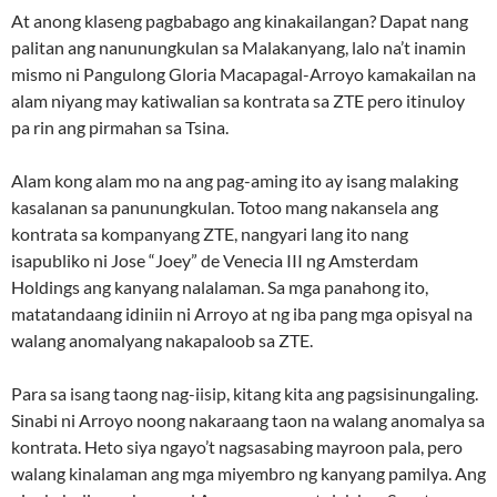
At anong klaseng pagbabago ang kinakailangan? Dapat nang
palitan ang nanunungkulan sa Malakanyang, lalo na’t inamin
mismo ni Pangulong Gloria Macapagal-Arroyo kamakailan na
alam niyang may katiwalian sa kontrata sa ZTE pero itinuloy
pa rin ang pirmahan sa Tsina.
Alam kong alam mo na ang pag-aming ito ay isang malaking
kasalanan sa panunungkulan. Totoo mang nakansela ang
kontrata sa kompanyang ZTE, nangyari lang ito nang
isapubliko ni Jose “Joey” de Venecia III ng Amsterdam
Holdings ang kanyang nalalaman. Sa mga panahong ito,
matatandaang idiniin ni Arroyo at ng iba pang mga opisyal na
walang anomalyang nakapaloob sa ZTE.
Para sa isang taong nag-iisip, kitang kita ang pagsisinungaling.
Sinabi ni Arroyo noong nakaraang taon na walang anomalya sa
kontrata. Heto siya ngayo’t nagsasabing mayroon pala, pero
walang kinalaman ang mga miyembro ng kanyang pamilya. Ang