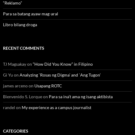
“Reklamo”
Para sa batang ayaw mag-aral
Libro bilang droga
RECENT COMMENTS
TJ Magsakay
on
“How Did You Know” in Filipino
Gi Yu
on
Analyzing `Rosas ng Digma’ and `Ang Tugon’
james arceno
on
Usapang ROTC
Bienvenido S. Lorque
on
Para sa ina’t ama ng isang aktibista
randel
on
My experience as a campus journalist
CATEGORIES