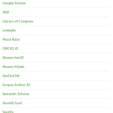
Google Scholar
ISNI
Library of Congress
LinkedIn
Muck Rack
ORCID iD
ResearcherID
ResearchGate
SayOut.Me
Scopus Author ID
Semantic Scholar
SoundCloud
Spotify