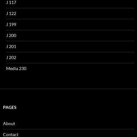
J 117
J 122
J 199
J 200
J 201
J 202
Media 230
PAGES
About
Contact