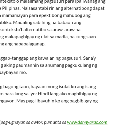
teksto o malalimang pagsusuri para ipaliwanag ang
Pilipinas. Naisasantabi rin ang alternatibong dapat
a mamamayan para epektibong mahubog ang
liko. Madaling sabihing naibabaon ang
konteksto’t alternatibo sa araw-araw na
g makapagbigay ng ulat sa madla, na kung saan
ang ang napapalaganap.
nggap-tanggap ang kawalan ng pagsusuri. Sana’y
ng aking paumanhin sa anumang pagkukulang ng
baybayan mo.
ng bagong taon, hayaan mong isulat ko ang isang
 para lang sa iyo: Hindi lang ako magbibigay ng
ngayon. Mas pag-iibayuhin ko ang pagbibigay ng
pag-ugnayan sa awtor, pumunta sa
www.dannyarao.com