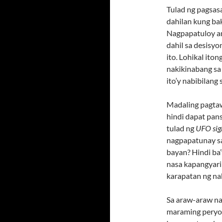
Tulad ng pagsas
dahilan kung bak
Nagpapatuloy an
dahil sa desisy
ito. Lohikal ito
nakikinabang sa
ito’y nabibilang 
Madaling pagtaw
hindi dapat pan
tulad ng
UFO sig
nagpapatunay sa
bayan? Hindi ba
nasa kapangyari
karapatan ng na
Sa araw-araw na
maraming peryod