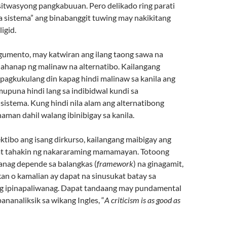
 sitwasyong pangkabuuan. Pero delikado ring parati
na sistema” ang binabanggit tuwing may nakikitang
ligid.
umento, may katwiran ang ilang taong sawa na
ghahanap ng malinaw na alternatibo. Kailangang
pagkukulang din kapag hindi malinaw sa kanila ang
upuna hindi lang sa indibidwal kundi sa
sistema. Kung hindi nila alam ang alternatibong
naman dahil walang ibinibigay sa kanila.
ktibo ang isang dirkurso, kailangang maibigay ang
at tahakin ng nakararaming mamamayan. Totoong
nag depende sa balangkas (
framework
) na ginagamit,
an o kamalian ay dapat na sinusukat batay sa
 ipinapaliwanag. Dapat tandaang may pundamental
pananaliksik sa wikang Ingles, “
A criticism is as good as