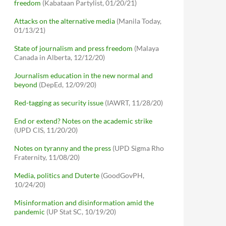
freedom
(Kabataan Partylist, 01/20/21)
Attacks on the alternative media
(Manila Today,
01/13/21)
State of journalism and press freedom
(Malaya
Canada in Alberta, 12/12/20)
Journalism education in the new normal and
beyond
(DepEd, 12/09/20)
Red-tagging as security issue
(IAWRT, 11/28/20)
End or extend? Notes on the academic strike
(UPD CIS, 11/20/20)
Notes on tyranny and the press
(UPD Sigma Rho
Fraternity, 11/08/20)
Media, politics and Duterte
(GoodGovPH,
10/24/20)
Misinformation and disinformation amid the
pandemic
(UP Stat SC, 10/19/20)