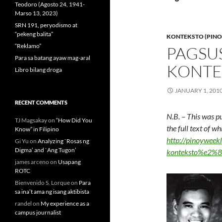
Teodoro (Agosto 24, 1941-
Marso 13, 2023)
SRN 191, peryodismo at
“pekeng balita”
KONTEKSTO (PINO
“Reklamo”
PAGSU
Para sa batang ayaw mag-aral
KONTE
Libro bilang droga
JANUARY 1, 201
RECENT COMMENTS
N.B. – This was p
TJ Magsakay
on
“How Did You
the full text of w
Know” in Filipino
http://pinoyweek
Gi Yu
on
Analyzing `Rosas ng
Digma’ and `Ang Tugon’
konteksto%e2%80
james arceno
on
Usapang
ROTC
Bienvenido S. Lorque
on
Para
sa ina’t ama ng isang aktibista
randel
on
My experience as a
campus journalist