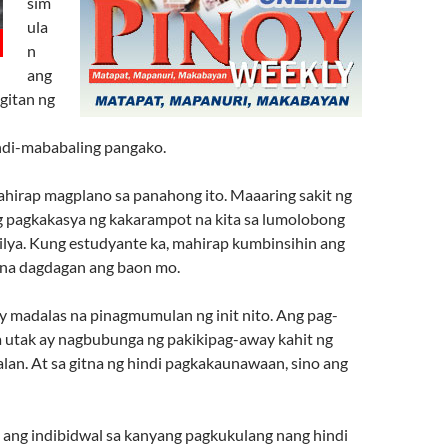
sim
ula
n
ang
gitan ng
ndi-mababaling pangako.
hirap magplano sa panahong ito. Maaaring sakit ng
g pagkakasya ng kakarampot na kita sa lumolobong
ilya. Kung estudyante ka, mahirap kumbinsihin ang
 na dagdagan ang baon mo.
’y madalas na pinagmumulan ng init nito. Ang pag-
a utak ay nagbubunga ng pakikipag-away kahit ng
n. At sa gitna ng hindi pagkakaunawaan, sino ang
n ang indibidwal sa kanyang pagkukulang nang hindi