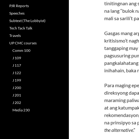
tinitingnan ang
PJR Reports
na lang “bulok 
Speeches
mali sa sarili’t pa
Subtext (The Lobbyist)
Tech Tack Talk
Gasgas mang arg
Travels
kritisismo’t na
UP CMC courses
tanggaping may 
Comm 100
pagsusuring pum
J 109
pangkalahatang 
J 117
inihahain, baka 
J 122
J 199
Para maging epe
J 200
direksyong dap
J 201
maraming paliwa
J 202
at ang katumpak
Media 230
rekomendasyong
na prinsipyo sa 
the alternative
.”