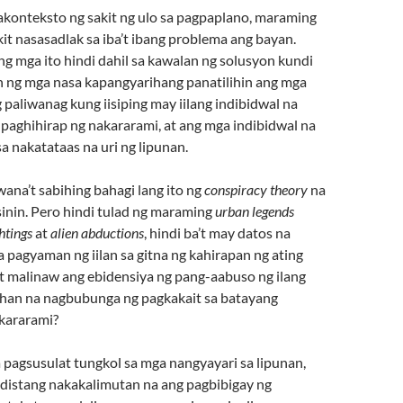
akonteksto ng sakit ng ulo sa pagpaplano, maraming
it nasasadlak sa iba’t ibang problema ang bayan.
g mga ito hindi dahil sa kawalan ng solusyon kundi
on ng mga nasa kapangyarihang panatilihin ang mga
ng paliwanag kung iisiping may iilang indibidwal na
 paghihirap ng nakararami, at ang mga indibidwal na
sa nakatataas na uri ng lipunan.
ana’t sabihing bahagi lang ito ng
conspiracy theory
na
sinin. Pero hindi tulad ng maraming
urban legends
htings
at
alien abductions
, hindi ba’t may datos na
 pagyaman ng iilan sa gitna ng kahirapan ng ating
’t malinaw ang ebidensiya ng pang-aabuso ng ilang
han na nagbubunga ng pagkakait sa batayang
kararami?
 pagsusulat tungkol sa mga nangyayari sa lipunan,
istang nakakalimutan na ang pagbibigay ng