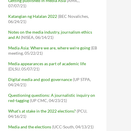
Getting published in Media Asia
(AMIC,
07/07/21)
Katangian ng Halalan 2022
(BEC Novaliches,
06/24/21)
Notes on the media industry, journalism ethics
and AI
(NISEA, 06/14/21)
Media Asia: Where we are, where we're going
(EB
meeting, 05/22/21)
Media appearances as part of academic life
(DLSU, 05/07/21)
Digital media and good governance
(UP STPA,
04/24/21)
Questioning questions: A journalistic inquiry on
red-tagging
(UP CMC, 04/23/21)
What's at stake in the 2022 elections?
(PCU,
04/16/21)
Media and the elections
(UCC-South, 04/13/21)