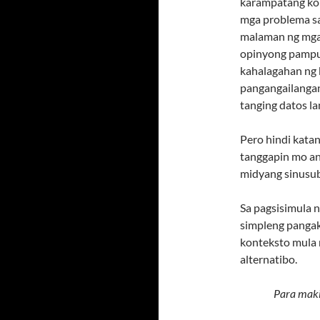
karampatang kon
mga problema sa 
malaman ng mg
opinyong pampub
kahalagahan ng 
pangangailangan
tanging datos l
Pero hindi kata
tanggapin mo a
midyang sinusu
Sa pagsisimula 
simpleng pangako
konteksto mula 
alternatibo.
Para maki