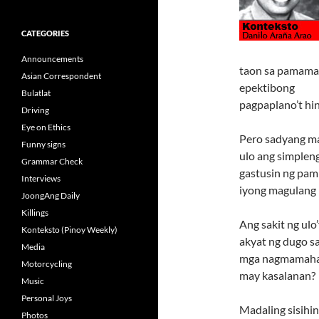
CATEGORIES
Announcements
taon sa pamama
Asian Correspondent
epektibong
Bulatlat
pagpaplano’t hi
Driving
Eye on Ethics
Pero sadyang ma
Funny signs
ulo ang simplen
Grammar Check
gastusin ng pam
Interviews
iyong magulang
JoongAng Daily
Killings
Ang sakit ng ulo
Konteksto (Pinoy Weekly)
akyat ng dugo s
Media
mga nagmamahala
Motorcycling
may kasalanan?
Music
Personal Joys
Madaling sisihi
Photos