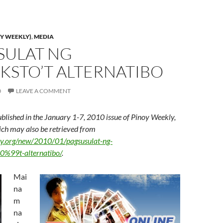
Y WEEKLY)
,
MEDIA
SULAT NG
KSTO’T ALTERNATIBO
0
LEAVE A COMMENT
ublished in the January 1-7, 2010 issue of Pinoy Weekly,
hich may also be retrieved from
ly.org/new/2010/01/pagsusulat-ng-
%99t-alternatibo/
.
Mai
na
m
na