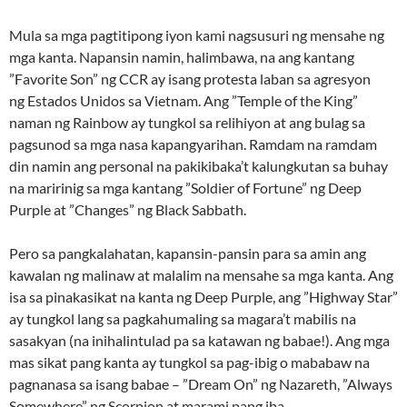
Mula sa mga pagtitipong iyon kami nagsusuri ng mensahe ng
mga kanta. Napansin namin, halimbawa, na ang kantang
”Favorite Son” ng CCR ay isang protesta laban sa agresyon
ng Estados Unidos sa Vietnam. Ang ”Temple of the King”
naman ng Rainbow ay tungkol sa relihiyon at ang bulag sa
pagsunod sa mga nasa kapangyarihan. Ramdam na ramdam
din namin ang personal na pakikibaka’t kalungkutan sa buhay
na maririnig sa mga kantang ”Soldier of Fortune” ng Deep
Purple at ”Changes” ng Black Sabbath.
Pero sa pangkalahatan, kapansin-pansin para sa amin ang
kawalan ng malinaw at malalim na mensahe sa mga kanta. Ang
isa sa pinakasikat na kanta ng Deep Purple, ang ”Highway Star”
ay tungkol lang sa pagkahumaling sa magara’t mabilis na
sasakyan (na inihalintulad pa sa katawan ng babae!). Ang mga
mas sikat pang kanta ay tungkol sa pag-ibig o mababaw na
pagnanasa sa isang babae – ”Dream On” ng Nazareth, ”Always
Somewhere” ng Scorpion at marami pang iba.