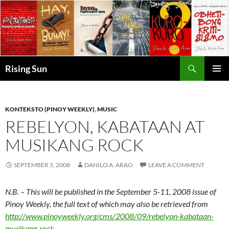
Skip
to
content
Search
Rising Sun
PRIMAR
MENU
KONTEKSTO (PINOY WEEKLY)
,
MUSIC
REBELYON, KABATAAN AT
MUSIKANG ROCK
SEPTEMBER 5, 2008
DANILO A. ARAO
LEAVE A COMMENT
N.B. – This will be published in the September 5-11, 2008 issue of
Pinoy Weekly, the full text of which may also be retrieved from
http://www.pinoyweekly.org/cms/2008/09/rebelyon-kabataan-
musikang-rock
.