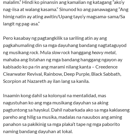
malalim.” Hindi ko pinansin ang kamalian ng katagang ”ako’y
nag-iisa at walang kasama.” Sinunod ko ang panawagang ”Ang
himig natin ay ating awitin/Upang tayo’y magsama-sama/Sa
langit ng pag-asa.”
Pero kasabay ng pagtangkilik sa sariling atin ay ang
pagkahumaling din sa mga dayuhang bandang nagtataguyod
ng musikang
rock
. Mula
slow rock
hanggang
heavy metal
,
mahaba ang listahan ng mga bandang hanggang ngayon ay
kabisado ko pa rin ang marami nilang kanta – Creedence
Clearwater Revival, Rainbow, Deep Purple, Black Sabbath,
Scorpion at Nazareth ay ilan lang sa kanila.
Inaamin kong dahil sa kolonyal na mentalidad, mas
nagustuhan ko ang mga musikang dayuhan sa aking
pagtuntong sa hayskul. Dahil nabarkada ako sa mga kaklaseng
pareho ang hilig sa musika, madalas na nauubos ang aming
panahon sa pakikinig sa mga plaka’t tape ng mga paborito
naming bandang dayuhan at lokal.