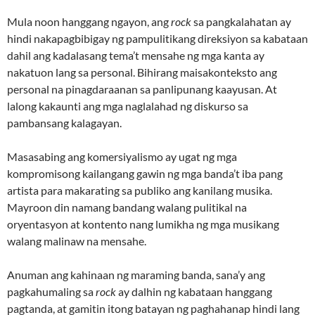
Mula noon hanggang ngayon, ang
rock
sa pangkalahatan ay
hindi nakapagbibigay ng pampulitikang direksiyon sa kabataan
dahil ang kadalasang tema’t mensahe ng mga kanta ay
nakatuon lang sa personal. Bihirang maisakonteksto ang
personal na pinagdaraanan sa panlipunang kaayusan. At
lalong kakaunti ang mga naglalahad ng diskurso sa
pambansang kalagayan.
Masasabing ang komersiyalismo ay ugat ng mga
kompromisong kailangang gawin ng mga banda’t iba pang
artista para makarating sa publiko ang kanilang musika.
Mayroon din namang bandang walang pulitikal na
oryentasyon at kontento nang lumikha ng mga musikang
walang malinaw na mensahe.
Anuman ang kahinaan ng maraming banda, sana’y ang
pagkahumaling sa
rock
ay dalhin ng kabataan hanggang
pagtanda, at gamitin itong batayan ng paghahanap hindi lang