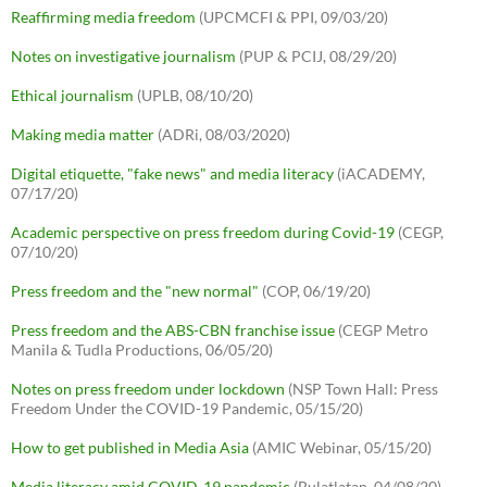
Reaffirming media freedom
(UPCMCFI & PPI, 09/03/20)
Notes on investigative journalism
(PUP & PCIJ, 08/29/20)
Ethical journalism
(UPLB, 08/10/20)
Making media matter
(ADRi, 08/03/2020)
Digital etiquette, "fake news" and media literacy
(iACADEMY,
07/17/20)
Academic perspective on press freedom during Covid-19
(CEGP,
07/10/20)
Press freedom and the "new normal"
(COP, 06/19/20)
Press freedom and the ABS-CBN franchise issue
(CEGP Metro
Manila & Tudla Productions, 06/05/20)
Notes on press freedom under lockdown
(NSP Town Hall: Press
Freedom Under the COVID-19 Pandemic, 05/15/20)
How to get published in Media Asia
(AMIC Webinar, 05/15/20)
Media literacy amid COVID-19 pandemic
(Bulatlatan, 04/08/20)