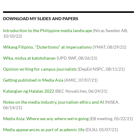
DOWNLOAD MY SLIDES AND PAPERS
Introduction to the Philippine media landscape
(Niras Sweden AB,
10/10/22)
Wikang Filipino, "Dutertismo" at imperyalismo
(YMAT, 08/29/21)
Wika, midya at katotohanan
(UPD SWF, 08/26/21)
Opinion writing for campus journalists
(DepEd NSPC, 08/11/21)
Getting published in Media Asia
(AMIC, 07/07/21)
Katangian ng Halalan 2022
(BEC Novaliches, 06/24/21)
Notes on the media industry, journalism ethics and AI
(NISEA,
06/14/21)
Media Asia: Where we are, where we're going
(EB meeting, 05/22/21)
Media appearances as part of academic life
(DLSU, 05/07/21)