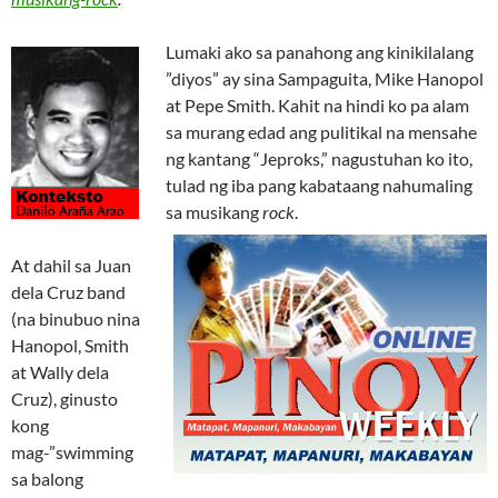
Lumaki ako sa panahong ang kinikilalang
”diyos” ay sina Sampaguita, Mike Hanopol
at Pepe Smith. Kahit na hindi ko pa alam
sa murang edad ang pulitikal na mensahe
ng kantang “Jeproks,” nagustuhan ko ito,
tulad ng iba pang kabataang nahumaling
sa musikang
rock
.
At dahil sa Juan
dela Cruz band
(na binubuo nina
Hanopol, Smith
at Wally dela
Cruz), ginusto
kong
mag-”swimming
sa balong