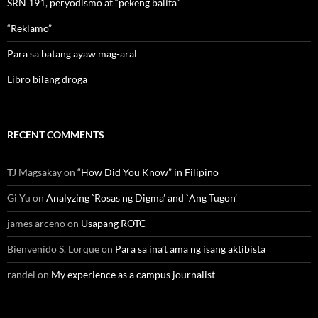
SRN 191, peryodismo at “pekeng balita”
“Reklamo”
Para sa batang ayaw mag-aral
Libro bilang droga
RECENT COMMENTS
TJ Magsakay
on
“How Did You Know” in Filipino
Gi Yu
on
Analyzing `Rosas ng Digma’ and `Ang Tugon’
james arceno
on
Usapang ROTC
Bienvenido S. Lorque
on
Para sa ina’t ama ng isang aktibista
randel
on
My experience as a campus journalist