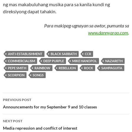
ng mas makabuluhang musika para sa kanila kundi ng
direksiyong dapat tahakin.
Para makipag-ugnayan sa awtor, pumunta sa
www.dannyarao.com
.
ANTI-ESTABLISHMENT
BLACK SABBATH
CCR
COMMERCIALISM
DEEP PURPLE
MIKE HANOPOL
NAZARETH
PEPE SMITH
RAINBOW
REBELLION
ROCK
SAMPAGUITA
SCORPION
SONGS
Post
PREVIOUS POST
navigation
Announcements for my September 9 and 10 classes
NEXT POST
Media repression and conflict of interest