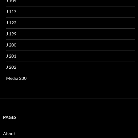
J 109
J 117
J 122
J 199
J 200
J 201
J 202
Media 230
PAGES
About