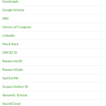
Goodreads
Google Scholar
ISNI
Library of Congress
LinkedIn
Muck Rack
ORCID iD
ResearcherID
ResearchGate
SayOut.Me
Scopus Author ID
Semantic Scholar
SoundCloud