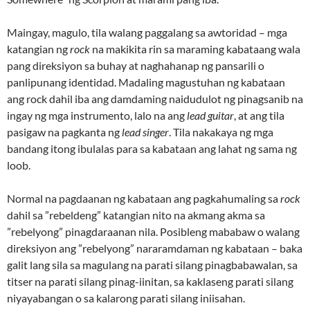
Maingay, magulo, tila walang paggalang sa awtoridad – mga
katangian ng
rock
na makikita rin sa maraming kabataang wala
pang direksiyon sa buhay at naghahanap ng pansarili o
panlipunang identidad. Madaling magustuhan ng kabataan
ang rock dahil iba ang damdaming naidudulot ng pinagsanib na
ingay ng mga instrumento, lalo na ang
lead guitar
, at ang tila
pasigaw na pagkanta ng
lead singer
. Tila nakakaya ng mga
bandang itong ibulalas para sa kabataan ang lahat ng sama ng
loob.
Normal na pagdaanan ng kabataan ang pagkahumaling sa
rock
dahil sa ”rebeldeng” katangian nito na akmang akma sa
”rebelyong” pinagdaraanan nila. Posibleng mababaw o walang
direksiyon ang ”rebelyong” nararamdaman ng kabataan – baka
galit lang sila sa magulang na parati silang pinagbabawalan, sa
titser na parati silang pinag-iinitan, sa kaklaseng parati silang
niyayabangan o sa kalarong parati silang iniisahan.