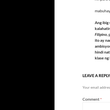
mabuhay
Ang ibig 
kalahatin
Filipino
,
ito ay n
ambisyos
hindi na
klase ng
LEAVE A REPL
Your email address
Comment
*