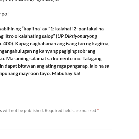
 po!
sabihin ng “kagitna” ay “1: kalahati 2: pantakal na
g litro o kalahating salop” (
UP Diksiyonaryong
 p. 400). Kapag naghahanap ang isang tao ng kagitna,
angangahulugan ng kanyang pagiging sobrang
o. Maraming salamat sa komento mo. Talagang
tin dapat bitawan ang ating mga pangarap, lalo na sa
 lipunang mayroon tayo. Mabuhay ka!
Y
 will not be published.
Required fields are marked
*