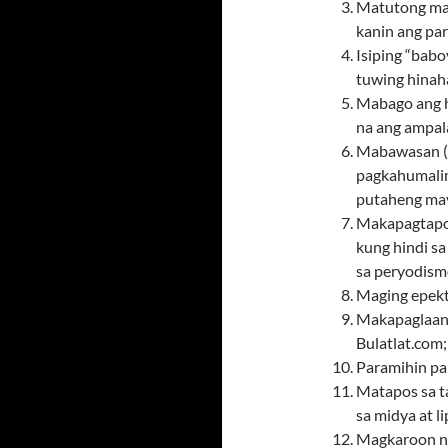
Matutong mag
kanin ang par
Isiping “babo
tuwing hinaha
Mabago ang h
na ang ampal
Mabawasan (k
pagkahumaling
putaheng ma
Makapagtapos
kung hindi sa
sa peryodismo
Maging epekt
Makapaglaan 
Bulatlat.com;
Paramihin pa 
Matapos sa t
sa midya at l
Magkaroon ng