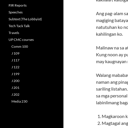
PJR Reports
Speeches
Ang pag-alam sa
Subtext (The Lobbyist)
magiging bataya
Tech Tack Talk
natutuhan ko no
Travels
kahilingan ko.
UP CMC courses
Comm 100
Malinaw na sa a
J 109
Kung noon ay pu
J 117
may kaugnayan n
J 122
J 199
Walang mababaw 
J 200
naman ang pinag
J 201
sariling listaha
J 202
sa mga personal 
Media 230
labinlimang baga
Magkaroon kam
Magtagal ang