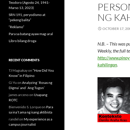
Teodoro (Agosto 24, 1941-
PERSO
Marso 13, 2023)
NG KA
SRN 191, peryodismo at
“pekeng balita”
“Reklamo”
OCTOBER 17, 20
Para sa batang ayaw mag-aral
Libro bilang droga
N.B. – This was p
Weekly, the full 
http://www.pinoy
RECENT COMMENTS
kahilingan
.
TJ Magsakay
on
“How Did You
Know” in Filipino
Gi Yu
on
Analyzing `Rosas ng
Digma’ and `Ang Tugon’
james arceno
on
Usapang
ROTC
Bienvenido S. Lorque
on
Para
sa ina’t ama ng isang aktibista
randel
on
My experience as a
campus journalist