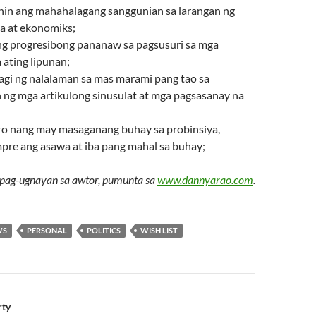
ilhin ang mahahalagang sanggunian sa larangan ng
ka at ekonomiks;
ang progresibong pananaw sa pagsusuri sa mga
 ating lipunan;
i ng nalalaman sa mas marami pang tao sa
ng mga artikulong sinusulat at mga pagsasanay na
o nang may masaganang buhay sa probinsiya,
pre ang asawa at iba pang mahal sa buhay;
pag-ugnayan sa awtor, pumunta sa
www.dannyarao.com
.
WS
PERSONAL
POLITICS
WISH LIST
n
rty