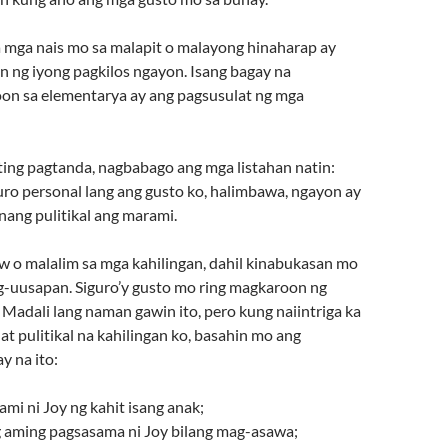
 mga nais mo sa malapit o malayong hinaharap ay
n ng iyong pagkilos ngayon. Isang bagay na
on sa elementarya ay ang pagsusulat ng mga
ting pagtanda, nagbabago ang mga listahan natin:
ro personal lang ang gusto ko, halimbawa, ngayon ay
ang pulitikal ang marami.
o malalim sa mga kahilingan, dahil kinabukasan mo
-uusapan. Siguro’y gusto mo ring magkaroon ng
n. Madali lang naman gawin ito, pero kung naiintriga ka
at pulitikal na kahilingan ko, basahin mo ang
y na ito:
i ni Joy ng kahit isang anak;
 aming pagsasama ni Joy bilang mag-asawa;