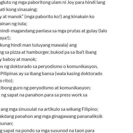
luto ng mga paboritong ulam ni Joy para hindi lang
ati kong sinasaing;
y at manok” (mga paborito ko!) ang kinakain ko
inan ng isda;
indi-magandang panlasa sa mga prutas at gulay (lalo
aya!);
ung hindi man tuluyang mawala) ang
 sa pizza at hamburger, bukod pa sa iba’t ibang
y baboy at manok;
 ng doktorado sa peryodismo o komunikasyon,
 Pilipinas ay sa ibang bansa (wala kasing doktorado
 rito);
ibong guro ng peryodismo at komunikasyon;
ng sapat na panahon para sa press work sa
ang mga sinusulat na artikulo sa wikang Filipino;
akdang panahon ang mga ginagawang pananaliksik
ipunan;
 sapat na pondo sa mga susunod na taon para