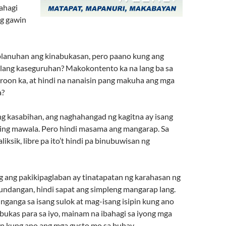
ahagi
g gawin
lanuhan ang kinabukasan, pero paano kung ang
lang kaseguruhan? Makokontento ka na lang ba sa
oon ka, at hindi na nanaisin pang makuha ang mga
a?
ng kasabihan, ang naghahangad ng kagitna ay isang
ing mawala. Pero hindi masama ang mangarap. Sa
liksik, libre pa ito’t hindi pa binubuwisan ng
ng ang pakikipaglaban ay tinatapatan ng karahasan ng
ndangan, hindi sapat ang simpleng mangarap lang.
nganga sa isang sulok at mag-isang isipin kung ano
ukas para sa iyo, mainam na ibahagi sa iyong mga
gan kung ano ang mga gusto mo sa buhay.