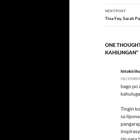
NEXT POST
Tina Fey, Sarah Pa
ONE THOUGHT
KAHILINGAN”
hitokirih
DECEMBER 
bago po 
kahulugan
Tingin k
sa lipun
pangarap.
inspirasy
rin para