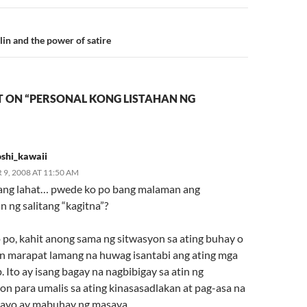
lin and the power of satire
 ON “PERSONAL KONG LISTAHAN NG
oshi_kawaii
9, 2008 AT 11:50 AM
ang lahat… pwede ko po bang malaman ang
 ng salitang “kagitna”?
o po, kahit anong sama ng sitwasyon sa ating buhay o
an marapat lamang na huwag isantabi ang ating mga
 Ito ay isang bagay na nagbibigay sa atin ng
on para umalis sa ating kinasasadlakan at pag-asa na
 tayo ay mabuhay ng masaya.