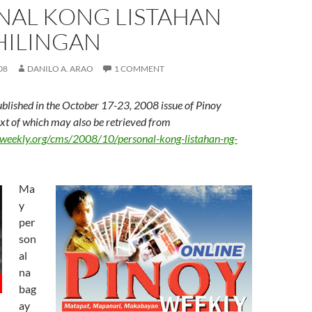
NAL KONG LISTAHAN
HILINGAN
08
DANILO A. ARAO
1 COMMENT
ublished in the October 17-23, 2008 issue of Pinoy
text of which may also be retrieved from
weekly.org/cms/2008/10/personal-kong-listahan-ng-
Ma
y
per
son
al
na
bag
ay