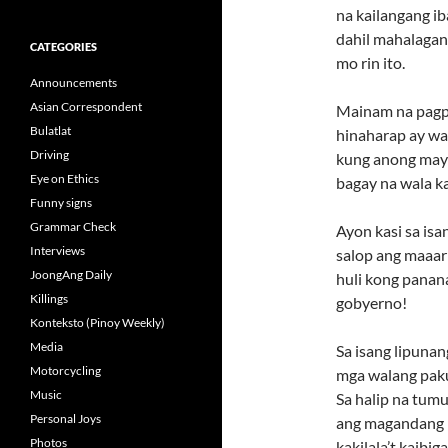
na kailangang ib
dahil mahalagan
CATEGORIES
mo rin ito.
Announcements
Asian Correspondent
Mainam na pagp
Bulatlat
hinaharap ay wa
Driving
kung anong mayr
Eye on Ethics
bagay na wala k
Funny signs
Grammar Check
Ayon kasi sa isa
Interviews
salop ang maaar
JoongAng Daily
huli kong panana
Killings
gobyerno!
Konteksto (Pinoy Weekly)
Media
Sa isang lipuna
Motorcycling
mga walang paku
Music
Sa halip na tumu
Personal Joys
ang magandang b
Photos
kakilala’t kaibi