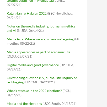
Getting published in Media Asia
(AMIC,
07/07/21)
Katangian ng Halalan 2022
(BEC Novaliches,
06/24/21)
Notes on the media industry, journalism ethics
and AI
(NISEA, 06/14/21)
Media Asia: Where we are, where we're going
(EB
meeting, 05/22/21)
Media appearances as part of academic life
(DLSU, 05/07/21)
Digital media and good governance
(UP STPA,
04/24/21)
Questioning questions: A journalistic inquiry on
red-tagging
(UP CMC, 04/23/21)
What's at stake in the 2022 elections?
(PCU,
04/16/21)
Media and the elections
(UCC-South, 04/13/21)