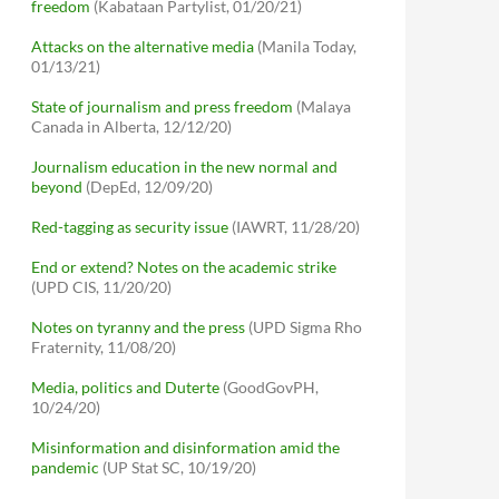
freedom
(Kabataan Partylist, 01/20/21)
Attacks on the alternative media
(Manila Today,
01/13/21)
State of journalism and press freedom
(Malaya
Canada in Alberta, 12/12/20)
Journalism education in the new normal and
beyond
(DepEd, 12/09/20)
Red-tagging as security issue
(IAWRT, 11/28/20)
End or extend? Notes on the academic strike
(UPD CIS, 11/20/20)
Notes on tyranny and the press
(UPD Sigma Rho
Fraternity, 11/08/20)
Media, politics and Duterte
(GoodGovPH,
10/24/20)
Misinformation and disinformation amid the
pandemic
(UP Stat SC, 10/19/20)