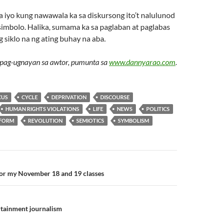
 iyo kung nawawala ka sa diskursong ito’t nalulunod
simbolo. Halika, sumama ka sa paglaban at paglabas
g siklo na ng ating buhay na aba.
pag-ugnayan sa awtor, pumunta sa
www.dannyarao.com
.
CUS
CYCLE
DEPRIVATION
DISCOURSE
HUMAN RIGHTS VIOLATIONS
LIFE
NEWS
POLITICS
FORM
REVOLUTION
SEMIOTICS
SYMBOLISM
n
r my November 18 and 19 classes
rtainment journalism