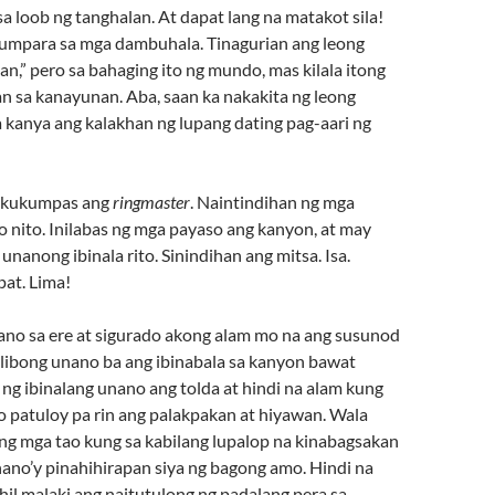
 loob ng tanghalan. At dapat lang na matakot sila!
 kumpara sa mga dambuhala. Tinagurian ang leong
an,” pero sa bahaging ito ng mundo, mas kilala itong
 sa kanayunan. Aba, saan ka nakakita ng leong
 kanya ang kalakhan ng lupang dating pag-aari ng
gkukumpas ang
ringmaster
. Naintindihan ng mga
 nito. Inilabas ng mga payaso ang kanyon, at may
 unanong ibinala rito. Sinindihan ang mitsa. Isa.
pat. Lima!
no sa ere at sigurado akong alam mo na ang susunod
 libong unano ba ang ibinabala sa kanyon bawat
ng ibinalang unano ang tolda at hindi na alam kung
o patuloy pa rin ang palakpakan at hiyawan. Wala
ng mga tao kung sa kabilang lupalop na kinabagsakan
no’y pinahihirapan siya ng bagong amo. Hindi na
hil malaki ang naitutulong ng padalang pera sa