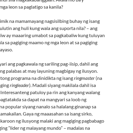
ga leon sa paglatigo sa kanila?
himik na mamamayang nagsisilbing buhay ng isang
ulutin ang huli kung wala ang suporta nila? – ang
liw ay maaaring umabot sa pagkabaliw kung tuluyan
la sa pagiging maamo ng mga leon at sa pagiging
ayaso.
ri ang pagkawala ng sariling pag-iisip, dahil ang
ng palabas at may layuning magbigay ng ilusyon.
tong programa na dinidikta ng isang
ringmaster
(na
aging
ringleader
). Madali siyang makilala dahil isa
 Interesanteng patuloy pa rin ang kanyang walang
gtatakda sa dapat na mangyari sa loob ng
na popular siyang nanalo sa halalang ginanap sa
amakailan. Gaya ng maaasahan sa isang sirko,
karoon ng ilusyong malaki ang magiging pagbabago
ging ”lider ng malayang mundo” – madalas na