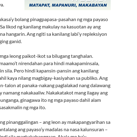
a.
ukasa’y bolang pinagpapasa-pasahan ng mga payaso
. Sa likod ng kanilang makulay na kasuotan ay ang
na hangarin. Ang ngiti sa kanilang labi’y repleksiyon
ging ganid.
ga leong paikot-ikot sa bilugang tanghalan.
aamo’t nirendahan para hindi makapaminsala,
n sila. Pero hindi kapansin-pansin ang kanilang
ahil kaya nilang magbigay-kasiyahan sa publiko. Ang
on-talon at panaka-nakang paglalakad nang dalawang
ay namang nakakaaliw. Nakakatakot mang ilagay ang
 bunganga, ginagawa ito ng mga payaso dahil alam
 sasakmalin ng mga ito.
g pinanggalingan – ang leon ay makapangyarihan sa
talang ang payaso’y madalas na nasa kalunsuran –
ndi sila magkakabanggaan. Akala mo ba’y