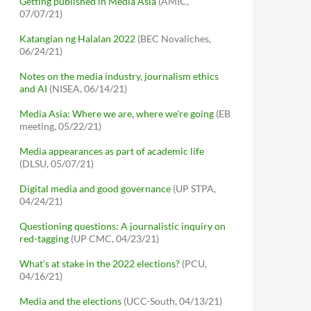
Getting published in Media Asia
(AMIC,
07/07/21)
Katangian ng Halalan 2022
(BEC Novaliches,
06/24/21)
Notes on the media industry, journalism ethics
and AI
(NISEA, 06/14/21)
Media Asia: Where we are, where we're going
(EB
meeting, 05/22/21)
Media appearances as part of academic life
(DLSU, 05/07/21)
Digital media and good governance
(UP STPA,
04/24/21)
Questioning questions: A journalistic inquiry on
red-tagging
(UP CMC, 04/23/21)
What's at stake in the 2022 elections?
(PCU,
04/16/21)
Media and the elections
(UCC-South, 04/13/21)