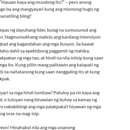
 ”Nasaan kaya ang mundong ito?” – pero anong
go ba ang mangyayari kung ang mismong hugis ng
anatiling bilog?
pas ng dayuhang lider, bulag na sumusunod ang
on. Nagmumukhang malinis ang kanilang intensiyon
gkad ang kagandahan ang mga ilusyon. Sa bawat
alaho dahil sa epektibong paggamit ng mahika,
lakpakan ng mga tao, at hindi na nila iniisip kung saan
a ito. Kung piliin mang palitawin ang kalapati ng
i na naitatanong kung saan nanggaling ito at kung
akpak.
ari sa mga hindi lumitaw? Patuloy pa rin kaya ang
ad, o tuluyan nang binawian ng buhay sa kamay ng
o nakabibingi ang mga palakpaka’t hiyawan ng mga
ng oras na mag-isip.
leon! Hinahabol nila ang mga unanong