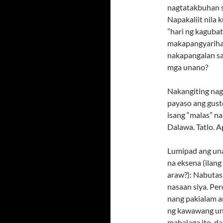
nagtatakbuhan sa
Napakaliit nila
”hari ng kagubat
makapangyarihan
nakapangalan sa
mga unano?
Nakangiting na
payaso ang gusto
isang “malas” na
Dalawa. Tatlo. A
Lumipad ang una
na eksena (ilang
araw?): Nabutas 
nasaan siya. Per
nang pakialam a
ng kawawang una
mahalaga ito, da