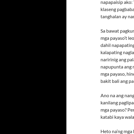
napapaisip ako:
klaseng pagbaba
tanghalan ay nan
Sa bawat pagkum
mga payaso’t le
dahil napapatin
kalapating nagl
naririnig ang pa
napupunta ang mg
mga payaso, hind
bakit bali ang p
Ano na ang nangy
kanilang paglip
mga payaso? Per
katabi kaya wala
Heto na’ng mga 