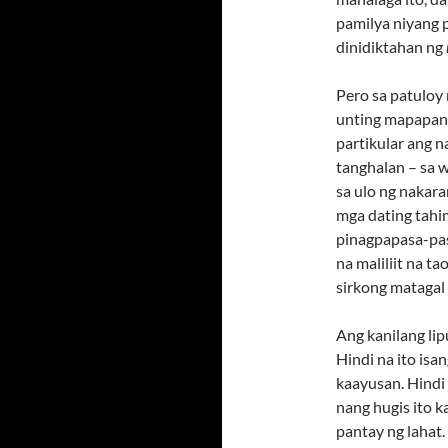
pamilya niyang 
dinidiktahan ng
Pero sa patuloy
unting mapapan
partikular ang 
tanghalan – sa 
sa ulo ng nakara
mga dating tahim
pinagpapasa-pa
na maliliit na ta
sirkong matagal 
Ang kanilang li
Hindi na ito isa
kaayusan. Hindi 
nang hugis ito 
pantay ng lahat.