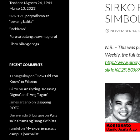
Teodoro (Agosto 24, 1941-
SIRKO 
Marso 13, 2023)
SIMBO
SRN 191, peryodismo at
“pekeng balita”
“Reklamo”
NOVEMBER 14, 
Para sa batang ayaw mag-aral
Libro bilang droga
N.B. – This was p
Weekly, the full 
http://www.pinoy
RECENT COMMENTS
siklo%E2%80%99
TJ Magsakay
on
“How Did You
Know” in Filipino
Gi Yu
on
Analyzing `Rosas ng
Digma’ and `Ang Tugon’
james arceno
on
Usapang
ROTC
Bienvenido S. Lorque
on
Para
sa ina’t ama ng isang aktibista
randel
on
My experience as a
campus journalist