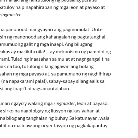
patuloy na pinapahirapan ng mga leon at payaso at
ringmaster
.
 na panonood mangyayari ang pagmumulat: Unti-
sin ng manonood ang kahangalan ng pagtatanghal,
namumuong galit ng mga inaapi. Ang bilugang
wakas ay makikita nila! – ay mekanismo ng pambibilog
rami. Tulad ng inaasahan sa mulat at nagngangalit na
ik na tao, tutulong silang agawin ang bolang
sahan ng mga payaso at, sa pamumuno ng naghihirap
o (na napakarami pala!), sabay-sabay silang aalis sa
silang inapi’t pinagsamantalahan.
punan ngayo’y walang mga
ringmaster
, leon at payaso.
ng sirko na nagbibigay ng ilusyon ng kasiyahan at
na bilog ang tanghalan ng buhay. Sa katunayan, wala
kahit na malinaw ang oryentasyon ng pagkakapantay-