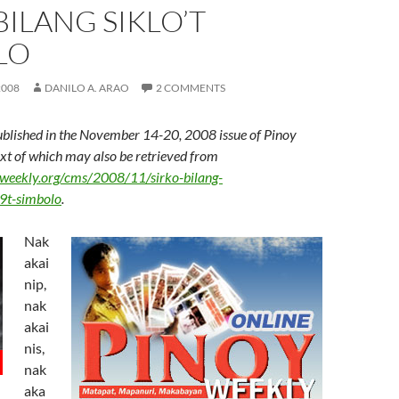
BILANG SIKLO’T
LO
2008
DANILO A. ARAO
2 COMMENTS
ublished in the November 14-20, 2008 issue of Pinoy
text of which may also be retrieved from
weekly.org/cms/2008/11/sirko-bilang-
t-simbolo
.
Nak
akai
nip,
nak
akai
nis,
nak
aka