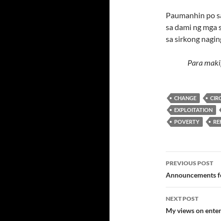
Paumanhin po sa
sa dami ng mga 
sa sirkong nagin
Para maki
CHANGE
CIR
EXPLOITATION
POVERTY
RE
Post
PREVIOUS POST
navigatio
Announcements fo
NEXT POST
My views on ente