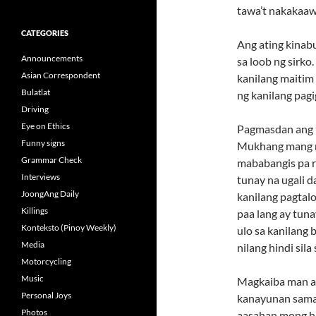
tawa’t nakakaaw
CATEGORIES
Ang ating kinab
Announcements
sa loob ng sirko
Asian Correspondent
kanilang maitim 
Bulatlat
ng kanilang pagi
Driving
Eye on Ethics
Pagmasdan ang m
Funny signs
Mukhang mang m
Grammar Check
mababangis pa ri
Interviews
tunay na ugali d
JoongAng Daily
kanilang pagtal
Killings
paa lang ay tun
Konteksto (Pinoy Weekly)
ulo sa kanilang
Media
nilang hindi sila
Motorcycling
Music
Magkaiba man an
Personal Joys
kanayunan saman
Photos
aasahan mong hi