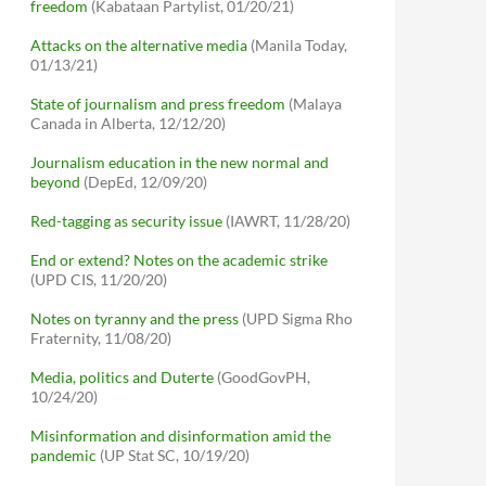
freedom
(Kabataan Partylist, 01/20/21)
Attacks on the alternative media
(Manila Today,
01/13/21)
State of journalism and press freedom
(Malaya
Canada in Alberta, 12/12/20)
Journalism education in the new normal and
beyond
(DepEd, 12/09/20)
Red-tagging as security issue
(IAWRT, 11/28/20)
End or extend? Notes on the academic strike
(UPD CIS, 11/20/20)
Notes on tyranny and the press
(UPD Sigma Rho
Fraternity, 11/08/20)
Media, politics and Duterte
(GoodGovPH,
10/24/20)
Misinformation and disinformation amid the
pandemic
(UP Stat SC, 10/19/20)