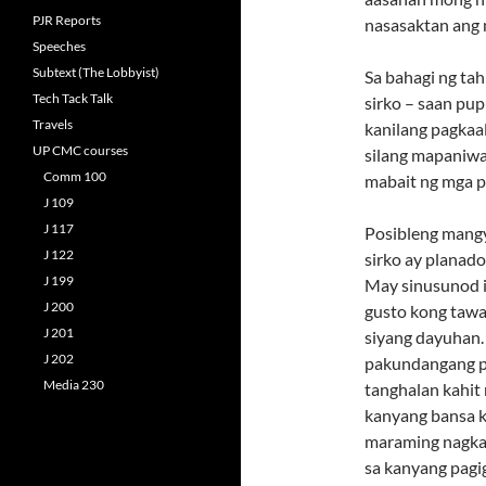
PJR Reports
nasasaktan ang m
Speeches
Subtext (The Lobbyist)
Sa bahagi ng ta
Tech Tack Talk
sirko – saan pup
Travels
kanilang pagkaa
UP CMC courses
silang mapaniwa
Comm 100
mabait ng mga p
J 109
J 117
Posibleng mangya
J 122
sirko ay planado
J 199
May sinusunod i
J 200
gusto kong taw
J 201
siyang dayuhan.
J 202
pakundangang pa
Media 230
tanghalan kahit 
kanyang bansa k
maraming nagka
sa kanyang pagi