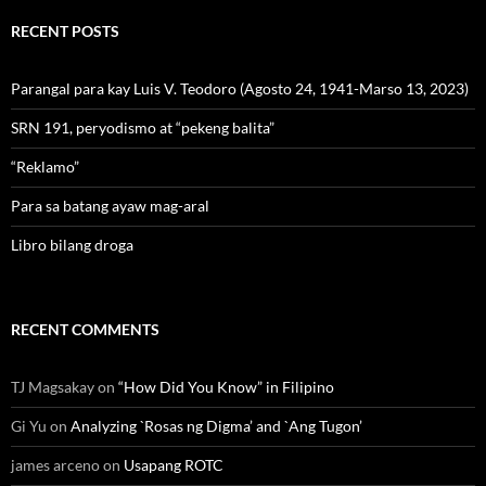
RECENT POSTS
Parangal para kay Luis V. Teodoro (Agosto 24, 1941-Marso 13, 2023)
SRN 191, peryodismo at “pekeng balita”
“Reklamo”
Para sa batang ayaw mag-aral
Libro bilang droga
RECENT COMMENTS
TJ Magsakay
on
“How Did You Know” in Filipino
Gi Yu
on
Analyzing `Rosas ng Digma’ and `Ang Tugon’
james arceno
on
Usapang ROTC