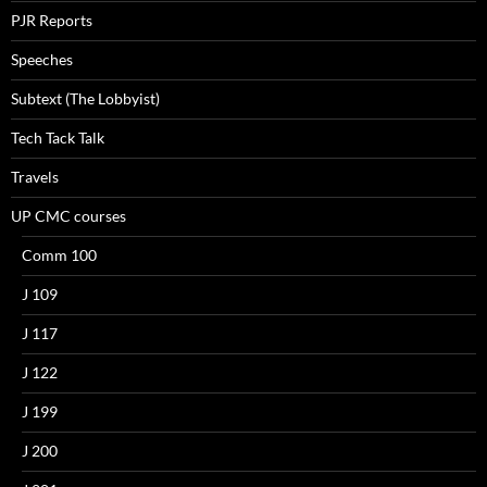
PJR Reports
Speeches
Subtext (The Lobbyist)
Tech Tack Talk
Travels
UP CMC courses
Comm 100
J 109
J 117
J 122
J 199
J 200