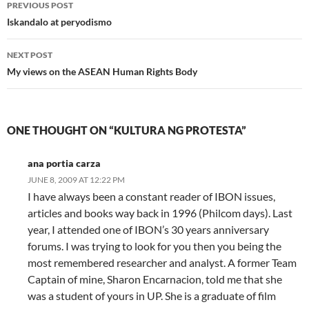
Post
PREVIOUS POST
navigation
Iskandalo at peryodismo
NEXT POST
My views on the ASEAN Human Rights Body
ONE THOUGHT ON “KULTURA NG PROTESTA”
ana portia carza
JUNE 8, 2009 AT 12:22 PM
I have always been a constant reader of IBON issues,
articles and books way back in 1996 (Philcom days). Last
year, I attended one of IBON’s 30 years anniversary
forums. I was trying to look for you then you being the
most remembered researcher and analyst. A former Team
Captain of mine, Sharon Encarnacion, told me that she
was a student of yours in UP. She is a graduate of film