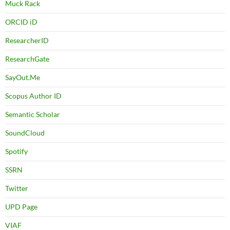
Muck Rack
ORCID iD
ResearcherID
ResearchGate
SayOut.Me
Scopus Author ID
Semantic Scholar
SoundCloud
Spotify
SSRN
Twitter
UPD Page
VIAF