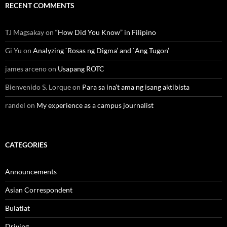
RECENT COMMENTS
TJ Magsakay
on
“How Did You Know” in Filipino
Gi Yu
on
Analyzing `Rosas ng Digma’ and `Ang Tugon’
james arceno
on
Usapang ROTC
Bienvenido S. Lorque
on
Para sa ina’t ama ng isang aktibista
randel
on
My experience as a campus journalist
CATEGORIES
Announcements
Asian Correspondent
Bulatlat
Driving