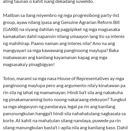
ating taunan o kahit isang dekadang suweldo.
Maliban sa ilang miyembro ng mga progresibong party-list
group, ayaw nilang ipasa ang Genuine Agrarian Reform Bill
(GARB) na siyang dahilan ng pagpipiket ng mga magsasaka
kamakailan dahil napansin nilang umaayon lang ito sa interes
ng mahihirap. Paano naman ang interes nila? Ano na ang
mangyayari sa mga kawawang panginoong maylupa? Baka
mabawasan ang kanilang kayamanan kapag ang mga
magsasaka’y pinagbigyan!
Totoo, marami sa mga nasa House of Representatives ay mga
panginoong maylupa pero ang argumento nila’y kinatawan pa
rin sila ng lahat ng mamamayan. Hindi ba’t sila ang nakakuha
ng pinakamaraming boto noong nakaraang eleksyon? Tungkol
sa mga alegasyon ng pandaraya, legal pa rin ang kanilang
panunungkulan hangga’t hindi sila nahahatulang nagkasala sa
korte. At kahit na mahatulan silang nandaya, puwede pa rin
silang manungkulan basta’t i-apila nila ang kanilang kaso. Dahil