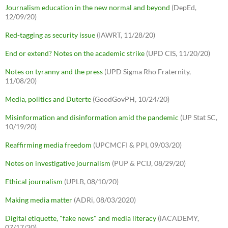
Journalism education in the new normal and beyond
(DepEd,
12/09/20)
Red-tagging as security issue
(IAWRT, 11/28/20)
End or extend? Notes on the academic strike
(UPD CIS, 11/20/20)
Notes on tyranny and the press
(UPD Sigma Rho Fraternity,
11/08/20)
Media, politics and Duterte
(GoodGovPH, 10/24/20)
Misinformation and disinformation amid the pandemic
(UP Stat SC,
10/19/20)
Reaffirming media freedom
(UPCMCFI & PPI, 09/03/20)
Notes on investigative journalism
(PUP & PCIJ, 08/29/20)
Ethical journalism
(UPLB, 08/10/20)
Making media matter
(ADRi, 08/03/2020)
Digital etiquette, "fake news" and media literacy
(iACADEMY,
07/17/20)