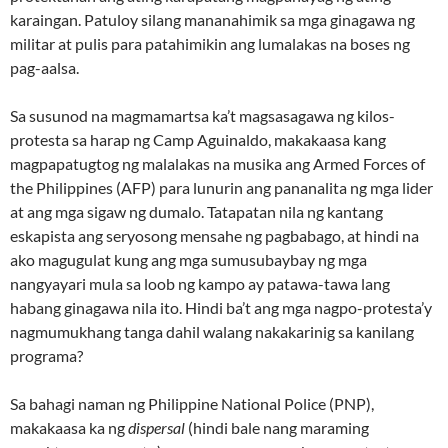
karaingan. Patuloy silang mananahimik sa mga ginagawa ng
militar at pulis para patahimikin ang lumalakas na boses ng
pag-aalsa.
Sa susunod na magmamartsa ka’t magsasagawa ng kilos-
protesta sa harap ng Camp Aguinaldo, makakaasa kang
magpapatugtog ng malalakas na musika ang Armed Forces of
the Philippines (AFP) para lunurin ang pananalita ng mga lider
at ang mga sigaw ng dumalo. Tatapatan nila ng kantang
eskapista ang seryosong mensahe ng pagbabago, at hindi na
ako magugulat kung ang mga sumusubaybay ng mga
nangyayari mula sa loob ng kampo ay patawa-tawa lang
habang ginagawa nila ito. Hindi ba’t ang mga nagpo-protesta’y
nagmumukhang tanga dahil walang nakakarinig sa kanilang
programa?
Sa bahagi naman ng Philippine National Police (PNP),
makakaasa ka ng
dispersal
(hindi bale nang maraming