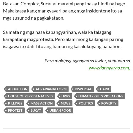
Batasan Complex, Sucat at marami pang iba ay hindi na bago.
Makakaasa kang mangyayari pa ang mga insidenteng ito sa
mga susunod na pagkakataon.
Sa mata ng mga nasa kapangyarihan, wala ka talagang
karapatang magprotesta. Pero alam mong kailangan pa ring
isagawa ito dahil ito ang hamon ng kasalukuyang panahon.
Para makipag-ugnayan sa awtor, pumunta sa
www.dannyarao.com
.
ABDUCTION
AGRARIAN REFORM
DISPERSAL
GARB
HOUSE OF REPRESENTATIVES
HRVS
HUMAN RIGHTS VIOLATIONS
KILLINGS
MASS ACTION
NEWS
POLITICS
POVERTY
PROTEST
SUCAT
URBAN POOR