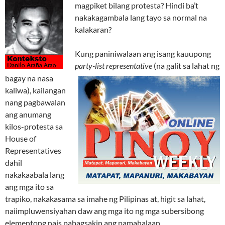
magpiket bilang protesta? Hindi ba’t
nakakagambala lang tayo sa normal na
kalakaran?
Kung paniniwalaan ang isang kauupong
party-list representative
(na galit sa lahat ng
bagay na nasa
kaliwa), kailangan
nang pagbawalan
ang anumang
kilos-protesta sa
House of
Representatives
dahil
nakakaabala lang
ang mga ito sa
trapiko, nakakasama sa imahe ng Pilipinas at, higit sa lahat,
naiimpluwensiyahan daw ang mga ito ng mga subersibong
elementong nais pabagsakin ang pamahalaan.