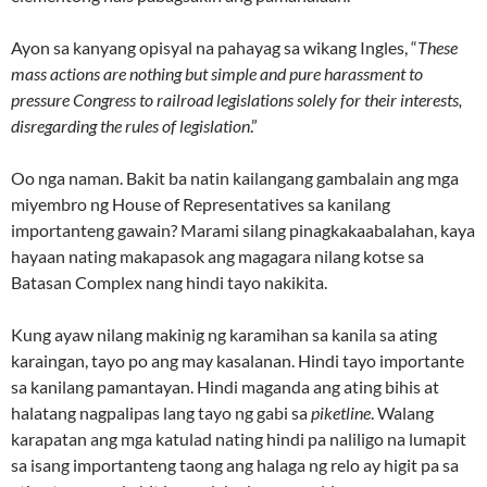
Ayon sa kanyang opisyal na pahayag sa wikang Ingles, “
These
mass actions are nothing but simple and pure harassment to
pressure Congress to railroad legislations solely for their interests,
disregarding the rules of legislation
.”
Oo nga naman. Bakit ba natin kailangang gambalain ang mga
miyembro ng House of Representatives sa kanilang
importanteng gawain? Marami silang pinagkakaabalahan, kaya
hayaan nating makapasok ang magagara nilang kotse sa
Batasan Complex nang hindi tayo nakikita.
Kung ayaw nilang makinig ng karamihan sa kanila sa ating
karaingan, tayo po ang may kasalanan. Hindi tayo importante
sa kanilang pamantayan. Hindi maganda ang ating bihis at
halatang nagpalipas lang tayo ng gabi sa
piketline
. Walang
karapatan ang mga katulad nating hindi pa naliligo na lumapit
sa isang importanteng taong ang halaga ng relo ay higit pa sa