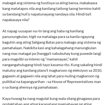
mabagal ang sistema ng hustisya sa ating bansa, makakaasa
kang matatapos nila ang kanilang tatlong taong termino kahit
sa bandang huli’y napatunayang nandaya sila. Hindi ba’t
napakasaya nila?
At napag-uusapan na rin lang ang haba ng kanilang
panunungkulan, higit na mahalaga para sa kanila ngayong
baguhin ang ating Saligang Batas para mabago ang sistema ng
pamahalaan. Nakikita kasi ang kahalagahang manungkulan
nang mas matagal pa (hangga’t nabubuhay kung puwede lang)
para magsilbi sa interes ng “mamamayan,” kahit
nangangahulugang hindi tayo kasama rito. Kung sakaling hindi
matuloy ang kanilang plano’t magkaroon ng eleksiyon sa 2010,
gagawin at gagawin nila ang lahat para muling magkaroon ng
pulitikal na kapangyarihan –sa House of Representatives man
o sa ibang ahensya ng pamahalaan.
Kaya huwag ka nang magulat kung wala silang ginagawa para
protektahan ang ating karapatang magpahayag ng ating