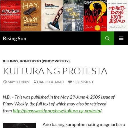
Skip
to
content
Search
Rising Sun
PRIMAR
MENU
KILLINGS
,
KONTEKSTO (PINOY WEEKLY)
KULTURA NG PROTESTA
MAY 30, 2009
DANILO A. ARAO
1 COMMENT
N.B. – This was published in the May 29-June 4, 2009 issue of
Pinoy Weekly, the full text of which may also be retrieved
from
http://pinoyweekly.org/new/kultura-ng-protesta/
.
Ano ba ang karapatan nating magmartsa o