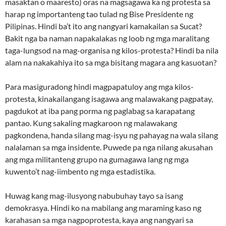
masaktan o maaresto) oras na magsagawa ka ng protesta sa
harap ng importanteng tao tulad ng Bise Presidente ng
Pilipinas. Hindi ba’t ito ang nangyari kamakailan sa Sucat?
Bakit nga ba naman napakalakas ng loob ng mga maralitang
taga-lungsod na mag-organisa ng kilos-protesta? Hindi ba nila
alam na nakakahiya ito sa mga bisitang magara ang kasuotan?
Para masiguradong hindi magpapatuloy ang mga kilos-
protesta, kinakailangang isagawa ang malawakang pagpatay,
pagdukot at iba pang porma ng paglabag sa karapatang
pantao. Kung sakaling magkaroon ng malawakang
pagkondena, handa silang mag-isyu ng pahayag na wala silang
nalalaman sa mga insidente. Puwede pa nga nilang akusahan
ang mga militanteng grupo na gumagawa lang ng mga
kuwento’t nag-iimbento ng mga estadistika.
Huwag kang mag-ilusyong nabubuhay tayo sa isang
demokrasya. Hindi ko na mabilang ang maraming kaso ng
karahasan sa mga nagpoprotesta, kaya ang nangyari sa