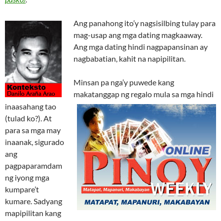
Ang panahong ito’y nagsisilbing tulay para
mag-usap ang mga dating magkaaway.
Ang mga dating hindi nagpapansinan ay
nagbabatian, kahit na napipilitan.
Minsan pa nga’y puwede kang
makatanggap ng regalo mula sa mga hindi
inaasahang tao
(tulad ko?). At
para sa mga may
inaanak, sigurado
ang
pagpaparamdam
ng iyong mga
kumpare’t
kumare. Sadyang
mapipilitan kang