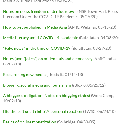
Manila & Tudla Productions, 06/05/20)
Notes on press freedom under lockdown
(NSP Town Hall: Press
Freedom Under the COVID-19 Pandemic, 05/15/20)
How to get published in Media Asia
(AMIC Webinar, 05/15/20)
Media literacy amid COVID-19 pandemic
(Bulatlatan, 04/08/20)
"Fake news" in the time of COVID-19
(Bulatlatan, 03/27/20)
Notes (and "jokes") on millennials and democracy
(AMIC-India,
06/07/18)
Researching new media
(Thesis It! 01/14/13)
Blogging, social media and journalism
(iBlog 8, 05/25/12)
A blogger's obligation (Notes on blogging ethics)
(WordCamp,
10/02/10)
Did the Left get it right? A personal reaction
(TWSC, 06/24/10)
Basics of online monetization
(Solbridge, 04/30/09)