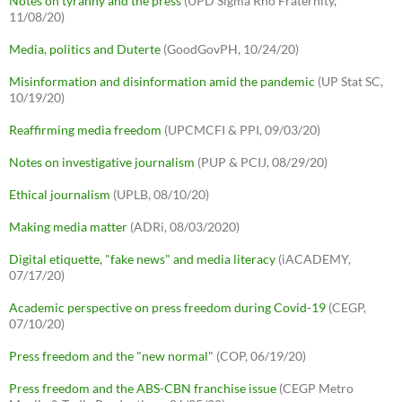
Notes on tyranny and the press
(UPD Sigma Rho Fraternity,
11/08/20)
Media, politics and Duterte
(GoodGovPH, 10/24/20)
Misinformation and disinformation amid the pandemic
(UP Stat SC,
10/19/20)
Reaffirming media freedom
(UPCMCFI & PPI, 09/03/20)
Notes on investigative journalism
(PUP & PCIJ, 08/29/20)
Ethical journalism
(UPLB, 08/10/20)
Making media matter
(ADRi, 08/03/2020)
Digital etiquette, "fake news" and media literacy
(iACADEMY,
07/17/20)
Academic perspective on press freedom during Covid-19
(CEGP,
07/10/20)
Press freedom and the "new normal"
(COP, 06/19/20)
Press freedom and the ABS-CBN franchise issue
(CEGP Metro