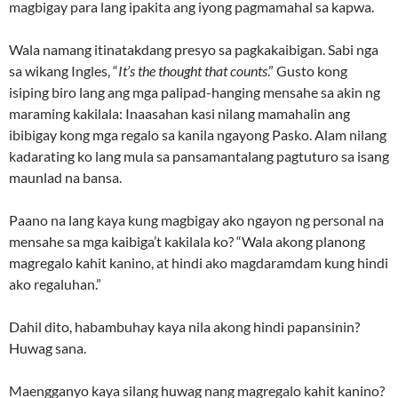
magbigay para lang ipakita ang iyong pagmamahal sa kapwa.
Wala namang itinatakdang presyo sa pagkakaibigan. Sabi nga
sa wikang Ingles, “
It’s the thought that counts
.” Gusto kong
isiping biro lang ang mga palipad-hanging mensahe sa akin ng
maraming kakilala: Inaasahan kasi nilang mamahalin ang
ibibigay kong mga regalo sa kanila ngayong Pasko. Alam nilang
kadarating ko lang mula sa pansamantalang pagtuturo sa isang
maunlad na bansa.
Paano na lang kaya kung magbigay ako ngayon ng personal na
mensahe sa mga kaibiga’t kakilala ko? “Wala akong planong
magregalo kahit kanino, at hindi ako magdaramdam kung hindi
ako regaluhan.”
Dahil dito, habambuhay kaya nila akong hindi papansinin?
Huwag sana.
Maengganyo kaya silang huwag nang magregalo kahit kanino?