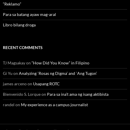
“Reklamo”
Para sa batang ayaw mag-aral
Libro bilang droga
RECENT COMMENTS
TJ Magsakay
on
“How Did You Know” in Filipino
Gi Yu
on
Analyzing `Rosas ng Digma’ and `Ang Tugon’
james arceno
on
Usapang ROTC
Bienvenido S. Lorque
on
Para sa ina’t ama ng isang aktibista
randel
on
My experience as a campus journalist