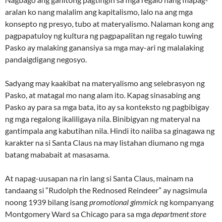
aralan ko nang malalim ang kapitalismo, lalo na ang mga
konsepto ng presyo, tubo at materyalismo. Nalaman kong ang
pagpapatuloy ng kultura ng pagpapalitan ng regalo tuwing
Pasko ay malaking ganansiya sa mga may-ari ng malalaking
pandaigdigang negosyo.
Sadyang may kaakibat na materyalismo ang selebrasyon ng
Pasko, at matagal mo nang alam ito. Kapag sinasabing ang
Pasko ay para sa mga bata, ito ay sa konteksto ng pagbibigay
ng mga regalong ikaliligaya nila. Binibigyan ng materyal na
gantimpala ang kabutihan nila. Hindi ito naiiba sa ginagawa ng
karakter na si Santa Claus na may listahan diumano ng mga
batang mababait at masasama.
At napag-uusapan na rin lang si Santa Claus, mainam na
tandaang si “Rudolph the Rednosed Reindeer” ay nagsimula
noong 1939 bilang isang
promotional gimmick
ng kompanyang
Montgomery Ward sa Chicago para sa mga
department store