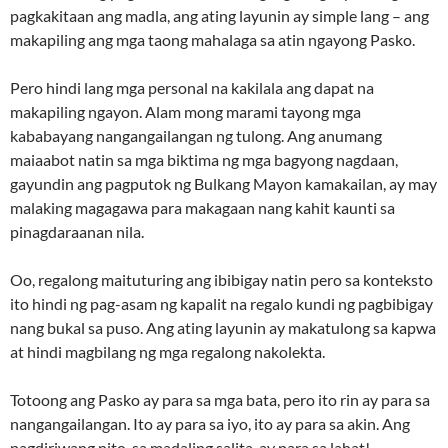
pagkakitaan ang madla, ang ating layunin ay simple lang – ang
makapiling ang mga taong mahalaga sa atin ngayong Pasko.
Pero hindi lang mga personal na kakilala ang dapat na
makapiling ngayon. Alam mong marami tayong mga
kababayang nangangailangan ng tulong. Ang anumang
maiaabot natin sa mga biktima ng mga bagyong nagdaan,
gayundin ang pagputok ng Bulkang Mayon kamakailan, ay may
malaking magagawa para makagaan nang kahit kaunti sa
pinagdaraanan nila.
Oo, regalong maituturing ang ibibigay natin pero sa konteksto
ito hindi ng pag-asam ng kapalit na regalo kundi ng pagbibigay
nang bukal sa puso. Ang ating layunin ay makatulong sa kapwa
at hindi magbilang ng mga regalong nakolekta.
Totoong ang Pasko ay para sa mga bata, pero ito rin ay para sa
nangangailangan. Ito ay para sa iyo, ito ay para sa akin. Ang
pagdiriwang nito, sa madaling salita, ay para sa lahat!