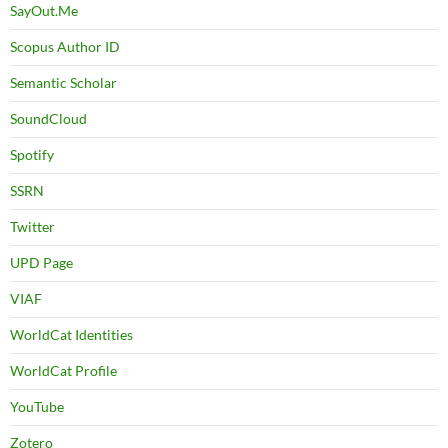
SayOut.Me
Scopus Author ID
Semantic Scholar
SoundCloud
Spotify
SSRN
Twitter
UPD Page
VIAF
WorldCat Identities
WorldCat Profile
YouTube
Zotero