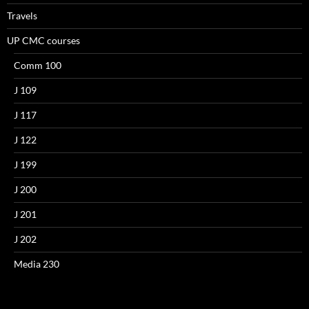
Travels
UP CMC courses
Comm 100
J 109
J 117
J 122
J 199
J 200
J 201
J 202
Media 230