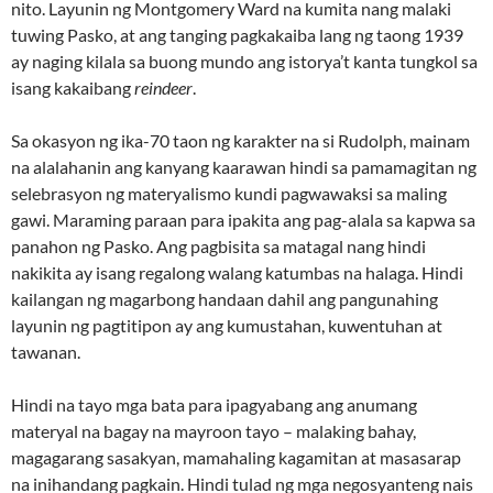
nito. Layunin ng Montgomery Ward na kumita nang malaki
tuwing Pasko, at ang tanging pagkakaiba lang ng taong 1939
ay naging kilala sa buong mundo ang istorya’t kanta tungkol sa
isang kakaibang
reindeer
.
Sa okasyon ng ika-70 taon ng karakter na si Rudolph, mainam
na alalahanin ang kanyang kaarawan hindi sa pamamagitan ng
selebrasyon ng materyalismo kundi pagwawaksi sa maling
gawi. Maraming paraan para ipakita ang pag-alala sa kapwa sa
panahon ng Pasko. Ang pagbisita sa matagal nang hindi
nakikita ay isang regalong walang katumbas na halaga. Hindi
kailangan ng magarbong handaan dahil ang pangunahing
layunin ng pagtitipon ay ang kumustahan, kuwentuhan at
tawanan.
Hindi na tayo mga bata para ipagyabang ang anumang
materyal na bagay na mayroon tayo – malaking bahay,
magagarang sasakyan, mamahaling kagamitan at masasarap
na inihandang pagkain. Hindi tulad ng mga negosyanteng nais