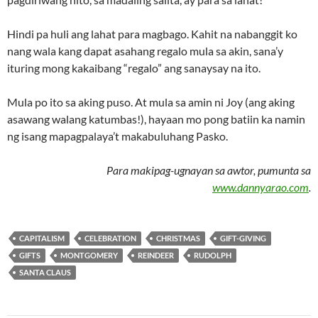
Hindi pa huli ang lahat para magbago. Kahit na nabanggit ko
nang wala kang dapat asahang regalo mula sa akin, sana’y
ituring mong kakaibang “regalo” ang sanaysay na ito.
Mula po ito sa aking puso. At mula sa amin ni Joy (ang aking
asawang walang katumbas!), hayaan mo pong batiin ka namin
ng isang mapagpalaya’t makabuluhang Pasko.
Para makipag-ugnayan sa awtor, pumunta sa
www.dannyarao.com
.
CAPITALISM
CELEBRATION
CHRISTMAS
GIFT-GIVING
GIFTS
MONTGOMERY
REINDEER
RUDOLPH
SANTA CLAUS