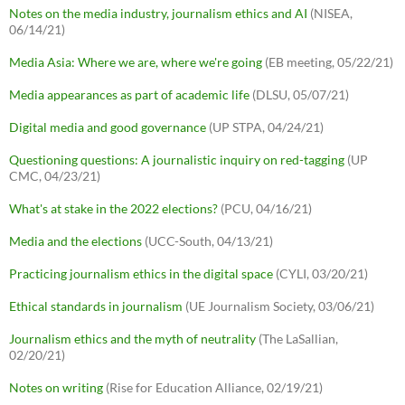
Notes on the media industry, journalism ethics and AI
(NISEA,
06/14/21)
Media Asia: Where we are, where we're going
(EB meeting, 05/22/21)
Media appearances as part of academic life
(DLSU, 05/07/21)
Digital media and good governance
(UP STPA, 04/24/21)
Questioning questions: A journalistic inquiry on red-tagging
(UP
CMC, 04/23/21)
What's at stake in the 2022 elections?
(PCU, 04/16/21)
Media and the elections
(UCC-South, 04/13/21)
Practicing journalism ethics in the digital space
(CYLI, 03/20/21)
Ethical standards in journalism
(UE Journalism Society, 03/06/21)
Journalism ethics and the myth of neutrality
(The LaSallian,
02/20/21)
Notes on writing
(Rise for Education Alliance, 02/19/21)