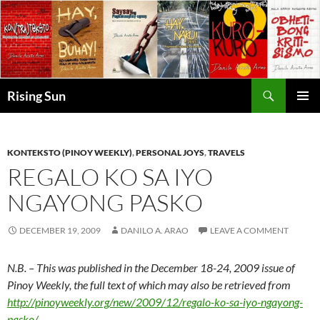
Skip
to
content
Search
Rising Sun
PRIMAR
MENU
KONTEKSTO (PINOY WEEKLY)
,
PERSONAL JOYS
,
TRAVELS
REGALO KO SA IYO
NGAYONG PASKO
DECEMBER 19, 2009
DANILO A. ARAO
LEAVE A COMMENT
N.B. – This was published in the December 18-24, 2009 issue of
Pinoy Weekly, the full text of which may also be retrieved from
http://pinoyweekly.org/new/2009/12/regalo-ko-sa-iyo-ngayong-
pasko/
.