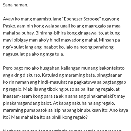
Sana naman.
Ayaw ko mang magmistulang “Ebenezer Scrooge” ngayong
Pasko, aaminin kong wala sa ugali ko ang magregalo sa mga
mahal sa buhay. Bihirang-bihira kong ginagawa ito, at kung
may ibibigay man ako’y hindi masyadong mahal. Minsan pa
nga’y sulat lang ang inaabot ko, lalo na noong panahong
nagsusulat pa ako ng mga tula.
Pero bago mo ako husgahan, kailangan munang isakonteksto
ang aking diskurso. Katulad ng maraming bata, pinagdaanan
ko rin naman ang hindi-masukat na pagkatuwa sa pagtanggap
ng regalo. Mabilis ang tibok ng puso sa palitan ng regalo, at
inaasam-asam kong para sa akin sana ang pinakamalaki’t may
pinakamagandang balot. At kapag nakuha na ang regalo,
maraming pumapasok sa isip habang binubuksan ito: Ano kaya
ito? Mas mahal ba ito sa binili kong regalo?
Nagbago ang ganitong pagtingin sa mga regalo nang mapag-