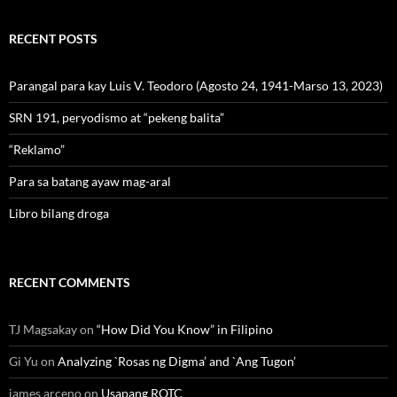
RECENT POSTS
Parangal para kay Luis V. Teodoro (Agosto 24, 1941-Marso 13, 2023)
SRN 191, peryodismo at “pekeng balita”
“Reklamo”
Para sa batang ayaw mag-aral
Libro bilang droga
RECENT COMMENTS
TJ Magsakay
on
“How Did You Know” in Filipino
Gi Yu
on
Analyzing `Rosas ng Digma’ and `Ang Tugon’
james arceno
on
Usapang ROTC