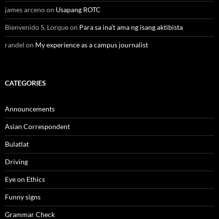
james arceno
on
Usapang ROTC
Bienvenido S. Lorque
on
Para sa ina’t ama ng isang aktibista
randel
on
My experience as a campus journalist
CATEGORIES
Announcements
Asian Correspondent
Bulatlat
Driving
Eye on Ethics
Funny signs
Grammar Check