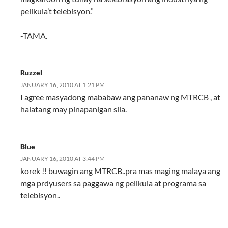
pelikula’t telebisyon.”
-TAMA.
Ruzzel
JANUARY 16, 2010 AT 1:21 PM
I agree masyadong mababaw ang pananaw ng MTRCB , at
halatang may pinapanigan sila.
Blue
JANUARY 16, 2010 AT 3:44 PM
korek !! buwagin ang MTRCB..pra mas maging malaya ang
mga prdyusers sa paggawa ng pelikula at programa sa
telebisyon..