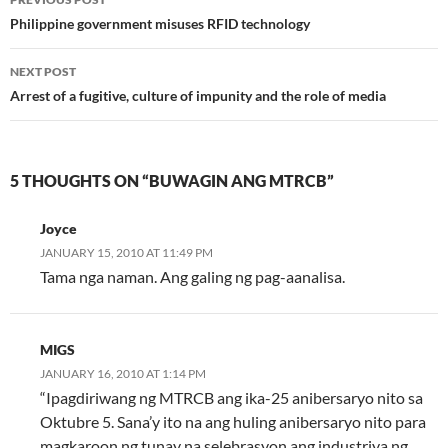
navigation
Philippine government misuses RFID technology
NEXT POST
Arrest of a fugitive, culture of impunity and the role of media
5 THOUGHTS ON “BUWAGIN ANG MTRCB”
Joyce
JANUARY 15, 2010 AT 11:49 PM
Tama nga naman. Ang galing ng pag-aanalisa.
MIGS
JANUARY 16, 2010 AT 1:14 PM
“Ipagdiriwang ng MTRCB ang ika-25 anibersaryo nito sa
Oktubre 5. Sana’y ito na ang huling anibersaryo nito para
magkaroon ng tunay na selebrasyon ang industriya ng