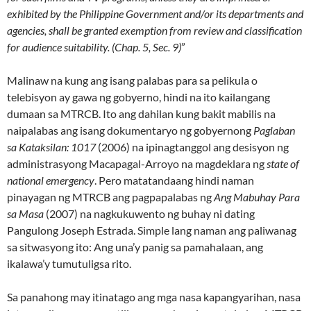
exhibited by the Philippine Government and/or its departments and
agencies, shall be granted exemption from review and classification
for audience suitability. (Chap. 5, Sec. 9)
”
Malinaw na kung ang isang palabas para sa pelikula o
telebisyon ay gawa ng gobyerno, hindi na ito kailangang
dumaan sa MTRCB. Ito ang dahilan kung bakit mabilis na
naipalabas ang isang dokumentaryo ng gobyernong
Paglaban
sa Kataksilan: 1017
(2006) na ipinagtanggol ang desisyon ng
administrasyong Macapagal-Arroyo na magdeklara ng
state of
national emergency
. Pero matatandaang hindi naman
pinayagan ng MTRCB ang pagpapalabas ng
Ang Mabuhay Para
sa Masa
(2007) na nagkukuwento ng buhay ni dating
Pangulong Joseph Estrada. Simple lang naman ang paliwanag
sa sitwasyong ito: Ang una’y panig sa pamahalaan, ang
ikalawa’y tumutuligsa rito.
Sa panahong may itinatago ang mga nasa kapangyarihan, nasa