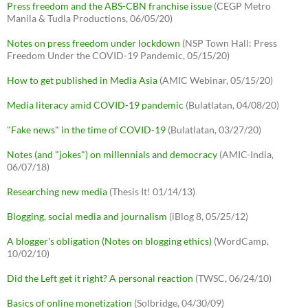
Press freedom and the ABS-CBN franchise issue
(CEGP Metro
Manila & Tudla Productions, 06/05/20)
Notes on press freedom under lockdown
(NSP Town Hall: Press
Freedom Under the COVID-19 Pandemic, 05/15/20)
How to get published in Media Asia
(AMIC Webinar, 05/15/20)
Media literacy amid COVID-19 pandemic
(Bulatlatan, 04/08/20)
"Fake news" in the time of COVID-19
(Bulatlatan, 03/27/20)
Notes (and "jokes") on millennials and democracy
(AMIC-India,
06/07/18)
Researching new media
(Thesis It! 01/14/13)
Blogging, social media and journalism
(iBlog 8, 05/25/12)
A blogger's obligation (Notes on blogging ethics)
(WordCamp,
10/02/10)
Did the Left get it right? A personal reaction
(TWSC, 06/24/10)
Basics of online monetization
(Solbridge, 04/30/09)