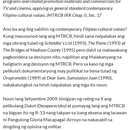
programs and related promotion materials and commercials for
TV and cinema, applying as general standard contemporary
Filipino cultural values. (MTRCB IRR Chap. II, Sec. 1)
”
Ano ba ang ibig sabihin ng
contemporary Filipino cultural values
?
Kung masusunod lang ang MTRCB, hindi sana naipalabas ang
mga obrang tulad ng
Schindler’s List
(1993),
The Piano
(1993) at
The Bridges of Madison County
(1995) pero dahil sa malawakang
pagkondena sa desisyon nito, napilitan ang Malakanyang na
baligtarin ang desisyon ng MTRCB. Pero sa kaso ng mga
pelikula’t dokumentaryong may pulitikal na tema tulad ng
Orapronobis
(1989) at
Dear Sam, Sumasaiyo Juan
(1990),
nakakalungkot na hindi naipalabas ang mga ito noon.
Noon lang Setyembre 2009, binigyan ng
rating
na X ang
pelikulang
Dukot (Desaparecidos)
at pumayag lang ang MTRCB
na bigyan ito ng R-13 nang takpan sa isang eksena ang larawan
ni Pangulong Gloria Macapagal-Arroyo na nakasabit sa
dingding ng opisina ng militar.