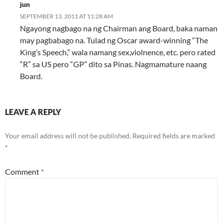
jun
SEPTEMBER 13, 2011 AT 11:28 AM
Ngayong nagbago na ng Chairman ang Board, baka naman
may pagbabago na. Tulad ng Oscar award-winning “The
King’s Speech,” wala namang sex,violnence, etc. pero rated
“R” sa US pero “GP” dito sa Pinas. Nagmamature naang
Board.
LEAVE A REPLY
Your email address will not be published.
Required fields are marked
*
Comment
*