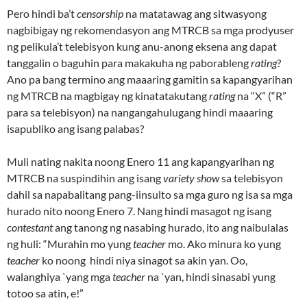
Pero hindi ba’t
censorship
na matatawag ang sitwasyong
nagbibigay ng rekomendasyon ang MTRCB sa mga prodyuser
ng pelikula’t telebisyon kung anu-anong eksena ang dapat
tanggalin o baguhin para makakuha ng paborableng
rating
?
Ano pa bang termino ang maaaring gamitin sa kapangyarihan
ng MTRCB na magbigay ng kinatatakutang
rating
na “X” (“R”
para sa telebisyon) na nangangahulugang hindi maaaring
isapubliko ang isang palabas?
Muli nating nakita noong Enero 11 ang kapangyarihan ng
MTRCB na suspindihin ang isang
variety show
sa telebisyon
dahil sa napabalitang pang-iinsulto sa mga guro ng isa sa mga
hurado nito noong Enero 7. Nang hindi masagot ng isang
contestant
ang tanong ng nasabing hurado, ito ang naibulalas
ng huli: “Murahin mo yung
teacher
mo. Ako minura ko yung
teacher
ko noong hindi niya sinagot sa akin yan. Oo,
walanghiya `yang mga
teacher
na `yan, hindi sinasabi yung
totoo sa atin, e!”