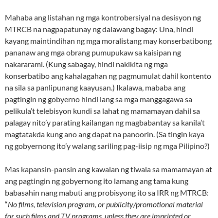
Mahaba ang listahan ng mga kontrobersiyal na desisyon ng
MTRCB na nagpapatunay ng dalawang bagay: Una, hindi
kayang maintindihan ng mga moralistang may konserbatibong
pananaw ang mga obrang pumupukaw sa kaisipan ng
nakararami. (Kung sabagay, hindi nakikita ng mga
konserbatibo ang kahalagahan ng pagmumulat dahil kontento
na sila sa panlipunang kaayusan.) Ikalawa, mababa ang
pagtingin ng gobyerno hindi lang sa mga manggagawa sa
pelikula’t telebisyon kundi sa lahat ng mamamayan dahil sa
palagay nito’y parating kailangan ng magbabantay sa kanila’t
magtatakda kung ano ang dapat na panoorin. (Sa tingin kaya
ng gobyernong ito’y walang sariling pag-iisip ng mga Pilipino?)
Mas kapansin-pansin ang kawalan ng tiwala sa mamamayan at
ang pagtingin ng gobyernong ito lamang ang tama kung
babasahin nang mabuti ang probisyong ito sa IRR ng MTRCB:
“
No films, television program, or publicity/promotional material
for such films and TV programs, unless they are imprinted or