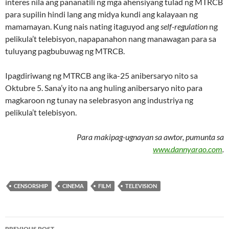
interes nila ang pananatili ng mga ahensiyang tulad ng MTRCB
para supilin hindi lang ang midya kundi ang kalayaan ng
mamamayan. Kung nais nating itaguyod ang
self-regulation
ng
pelikula’t telebisyon, napapanahon nang manawagan para sa
tuluyang pagbubuwag ng MTRCB.
Ipagdiriwang ng MTRCB ang ika-25 anibersaryo nito sa
Oktubre 5. Sana’y ito na ang huling anibersaryo nito para
magkaroon ng tunay na selebrasyon ang industriya ng
pelikula’t telebisyon.
Para makipag-ugnayan sa awtor, pumunta sa
www.dannyarao.com
.
CENSORSHIP
CINEMA
FILM
TELEVISION
Post
PREVIOUS POST