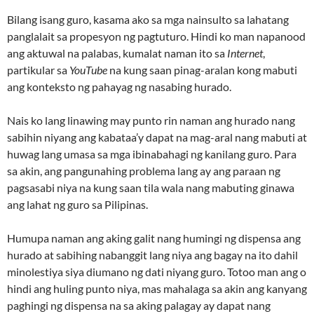
Bilang isang guro, kasama ako sa mga nainsulto sa lahatang
panglalait sa propesyon ng pagtuturo. Hindi ko man napanood
ang aktuwal na palabas, kumalat naman ito sa
Internet
,
partikular sa
YouTube
na kung saan pinag-aralan kong mabuti
ang konteksto ng pahayag ng nasabing hurado.
Nais ko lang linawing may punto rin naman ang hurado nang
sabihin niyang ang kabataa’y dapat na mag-aral nang mabuti at
huwag lang umasa sa mga ibinabahagi ng kanilang guro. Para
sa akin, ang pangunahing problema lang ay ang paraan ng
pagsasabi niya na kung saan tila wala nang mabuting ginawa
ang lahat ng guro sa Pilipinas.
Humupa naman ang aking galit nang humingi ng dispensa ang
hurado at sabihing nabanggit lang niya ang bagay na ito dahil
minolestiya siya diumano ng dati niyang guro. Totoo man ang o
hindi ang huling punto niya, mas mahalaga sa akin ang kanyang
paghingi ng dispensa na sa aking palagay ay dapat nang