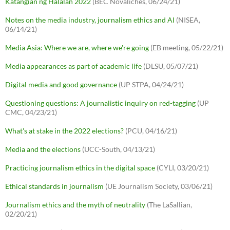
Katangian ng Halalan 2022
(BEC Novaliches, 06/24/21)
Notes on the media industry, journalism ethics and AI
(NISEA,
06/14/21)
Media Asia: Where we are, where we're going
(EB meeting, 05/22/21)
Media appearances as part of academic life
(DLSU, 05/07/21)
Digital media and good governance
(UP STPA, 04/24/21)
Questioning questions: A journalistic inquiry on red-tagging
(UP
CMC, 04/23/21)
What's at stake in the 2022 elections?
(PCU, 04/16/21)
Media and the elections
(UCC-South, 04/13/21)
Practicing journalism ethics in the digital space
(CYLI, 03/20/21)
Ethical standards in journalism
(UE Journalism Society, 03/06/21)
Journalism ethics and the myth of neutrality
(The LaSallian,
02/20/21)