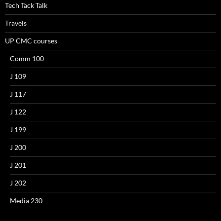
Tech Tack Talk
Travels
UP CMC courses
Comm 100
J 109
J 117
J 122
J 199
J 200
J 201
J 202
Media 230