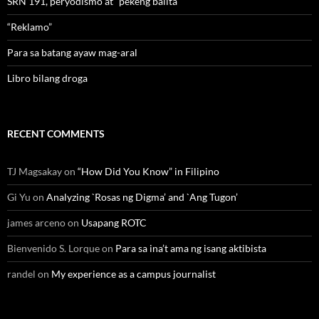
SRN 191, peryodismo at “pekeng balita”
“Reklamo”
Para sa batang ayaw mag-aral
Libro bilang droga
RECENT COMMENTS
TJ Magsakay
on
“How Did You Know” in Filipino
Gi Yu
on
Analyzing `Rosas ng Digma’ and `Ang Tugon’
james arceno
on
Usapang ROTC
Bienvenido S. Lorque
on
Para sa ina’t ama ng isang aktibista
randel
on
My experience as a campus journalist