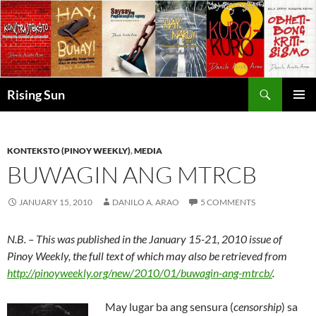
Skip
to
content
Search
Rising Sun
PRIMAR
MENU
KONTEKSTO (PINOY WEEKLY)
,
MEDIA
BUWAGIN ANG MTRCB
JANUARY 15, 2010
DANILO A. ARAO
5 COMMENTS
N.B. – This was published in the January 15-21, 2010 issue of
Pinoy Weekly, the full text of which may also be retrieved from
http://pinoyweekly.org/new/2010/01/buwagin-ang-mtrcb/
.
May lugar ba ang sensura (
censorship
) sa