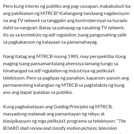
Pero kung interes ng publiko ang pag-uusapan, makabubuti ba
ang pakikialam ng MTRCB? Kailangang tandaang nagdesisyon
na ang TV
network
na tanggalin ang kontrobersiyal na hurado
dahil sa nangyari. Batay sa pahayag ng nasabing TV
network
,
ito ay sa konteksto ng
self-regulation
, isang pangunahing salik
sa pagkakaroon ng kalayaan sa pamamahayag.
Nang itatag ang MTRCB noong 1985, may perspektiba itong
maging isang pansamantalang ahensiya lamang tungo sa
hinahangad na
self-regulation
ng industriya ng pelikula’t
telebisyon. Pero sa paglipas ng panahon, kapansin-pansin ang
permanenteng katangian ng MTRCB sa pagtatakda ng kung
ano ang dapat ipalabas sa publiko.
Kung pagbabatayan ang
Guiding Principles
ng MTRCB,
masyadong malawak ang pamantayan ng rebyu at
klasipikasyon ng mga pelikula’t programa sa telebisyon: “
The
BOARD shall review and classify motion pictures, television