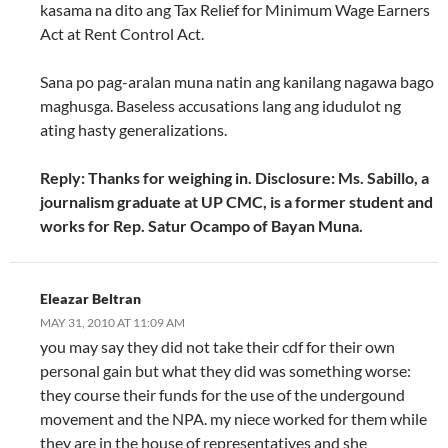
kasama na dito ang Tax Relief for Minimum Wage Earners
Act at Rent Control Act.
Sana po pag-aralan muna natin ang kanilang nagawa bago
maghusga. Baseless accusations lang ang idudulot ng
ating hasty generalizations.
Reply: Thanks for weighing in. Disclosure: Ms. Sabillo, a
journalism graduate at UP CMC, is a former student and
works for Rep. Satur Ocampo of Bayan Muna.
Eleazar Beltran
MAY 31, 2010 AT 11:09 AM
you may say they did not take their cdf for their own
personal gain but what they did was something worse:
they course their funds for the use of the undergound
movement and the NPA. my niece worked for them while
they are in the house of representatives and she