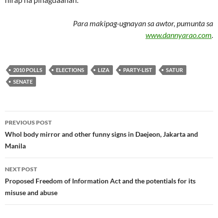
Para makipag-ugnayan sa awtor, pumunta sa
www.dannyarao.com
.
2010 POLLS
ELECTIONS
LIZA
PARTY-LIST
SATUR
SENATE
Post
PREVIOUS POST
navigation
Whol body mirror and other funny signs in Daejeon, Jakarta and
Manila
NEXT POST
Proposed Freedom of Information Act and the potentials for its
misuse and abuse