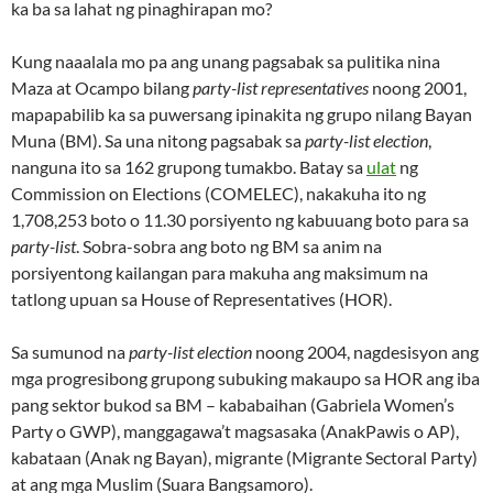
ka ba sa lahat ng pinaghirapan mo?
Kung naaalala mo pa ang unang pagsabak sa pulitika nina
Maza at Ocampo bilang
party-list representatives
noong 2001,
mapapabilib ka sa puwersang ipinakita ng grupo nilang Bayan
Muna (BM). Sa una nitong pagsabak sa
party-list election
,
nanguna ito sa 162 grupong tumakbo. Batay sa
ulat
ng
Commission on Elections (COMELEC), nakakuha ito ng
1,708,253 boto o 11.30 porsiyento ng kabuuang boto para sa
party-list
. Sobra-sobra ang boto ng BM sa anim na
porsiyentong kailangan para makuha ang maksimum na
tatlong upuan sa House of Representatives (HOR).
Sa sumunod na
party-list election
noong 2004, nagdesisyon ang
mga progresibong grupong subuking makaupo sa HOR ang iba
pang sektor bukod sa BM – kababaihan (Gabriela Women’s
Party o GWP), manggagawa’t magsasaka (AnakPawis o AP),
kabataan (Anak ng Bayan), migrante (Migrante Sectoral Party)
at ang mga Muslim (Suara Bangsamoro).