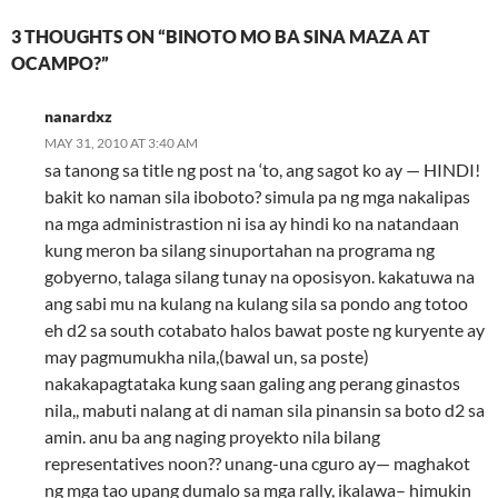
3 THOUGHTS ON “BINOTO MO BA SINA MAZA AT
OCAMPO?”
nanardxz
MAY 31, 2010 AT 3:40 AM
sa tanong sa title ng post na ‘to, ang sagot ko ay — HINDI!
bakit ko naman sila iboboto? simula pa ng mga nakalipas
na mga administrastion ni isa ay hindi ko na natandaan
kung meron ba silang sinuportahan na programa ng
gobyerno, talaga silang tunay na oposisyon. kakatuwa na
ang sabi mu na kulang na kulang sila sa pondo ang totoo
eh d2 sa south cotabato halos bawat poste ng kuryente ay
may pagmumukha nila,(bawal un, sa poste)
nakakapagtataka kung saan galing ang perang ginastos
nila,, mabuti nalang at di naman sila pinansin sa boto d2 sa
amin. anu ba ang naging proyekto nila bilang
representatives noon?? unang-una cguro ay— maghakot
ng mga tao upang dumalo sa mga rally, ikalawa– himukin