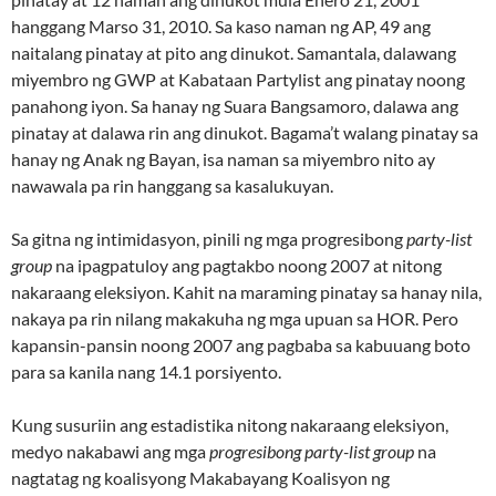
hanggang Marso 31, 2010. Sa kaso naman ng AP, 49 ang
naitalang pinatay at pito ang dinukot. Samantala, dalawang
miyembro ng GWP at Kabataan Partylist ang pinatay noong
panahong iyon. Sa hanay ng Suara Bangsamoro, dalawa ang
pinatay at dalawa rin ang dinukot. Bagama’t walang pinatay sa
hanay ng Anak ng Bayan, isa naman sa miyembro nito ay
nawawala pa rin hanggang sa kasalukuyan.
Sa gitna ng intimidasyon, pinili ng mga progresibong
party-list
group
na ipagpatuloy ang pagtakbo noong 2007 at nitong
nakaraang eleksiyon. Kahit na maraming pinatay sa hanay nila,
nakaya pa rin nilang makakuha ng mga upuan sa HOR. Pero
kapansin-pansin noong 2007 ang pagbaba sa kabuuang boto
para sa kanila nang 14.1 porsiyento.
Kung susuriin ang estadistika nitong nakaraang eleksiyon,
medyo nakabawi ang mga
progresibong party-list group
na
nagtatag ng koalisyong Makabayang Koalisyon ng