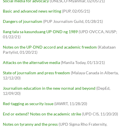
Social media for advocacy
(UNESCO-Myanmar, 02/05/21)
Basic and advanced news writing
(PUP, 02/05/21)
Dangers of journalism
(PUP Journalism Guild, 01/28/21)
Ilang tala sa kasunduang UP-DND ng 1989
(UPD OVCCA, NUSP;
01/22/21)
Notes on the UP-DND accord and academic freedom
(Kabataan
Partylist, 01/20/21)
Attacks on the alternative media
(Manila Today, 01/13/21)
State of journalism and press freedom
(Malaya Canada in Alberta,
12/12/20)
Journalism education in the new normal and beyond
(DepEd,
12/09/20)
Red-tagging as security issue
(IAWRT, 11/28/20)
End or extend? Notes on the academic strike
(UPD CIS, 11/20/20)
Notes on tyranny and the press
(UPD Sigma Rho Fraternity,