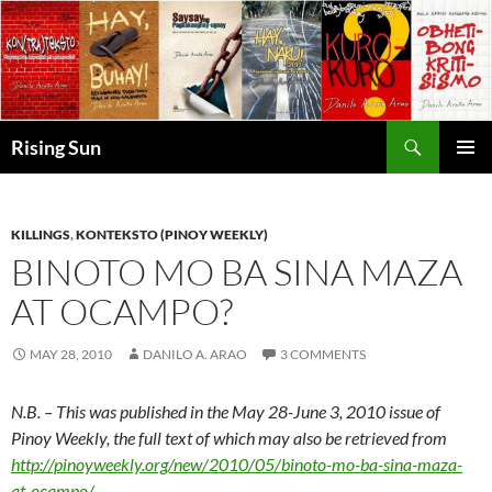
Skip
to
content
Search
Rising Sun
PRIMAR
MENU
KILLINGS
,
KONTEKSTO (PINOY WEEKLY)
BINOTO MO BA SINA MAZA
AT OCAMPO?
MAY 28, 2010
DANILO A. ARAO
3 COMMENTS
N.B. – This was published in the May 28-June 3, 2010 issue of
Pinoy Weekly, the full text of which may also be retrieved from
http://pinoyweekly.org/new/2010/05/binoto-mo-ba-sina-maza-
at-ocampo/
.