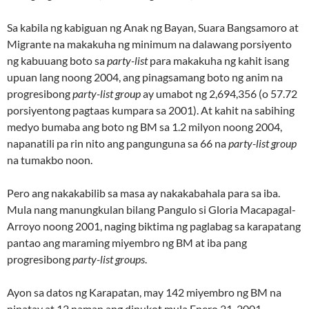
Sa kabila ng kabiguan ng Anak ng Bayan, Suara Bangsamoro at
Migrante na makakuha ng minimum na dalawang porsiyento
ng kabuuang boto sa
party-list
para makakuha ng kahit isang
upuan lang noong 2004, ang pinagsamang boto ng anim na
progresibong
party-list group
ay umabot ng 2,694,356 (o 57.72
porsiyentong pagtaas kumpara sa 2001). At kahit na sabihing
medyo bumaba ang boto ng BM sa 1.2 milyon noong 2004,
napanatili pa rin nito ang pangunguna sa 66 na
party-list group
na tumakbo noon.
Pero ang nakakabilib sa masa ay nakakabahala para sa iba.
Mula nang manungkulan bilang Pangulo si Gloria Macapagal-
Arroyo noong 2001, naging biktima ng paglabag sa karapatang
pantao ang maraming miyembro ng BM at iba pang
progresibong
party-list groups
.
Ayon sa datos ng Karapatan, may 142 miyembro ng BM na
pinatay at 12 naman ang dinukot mula Enero 21, 2001