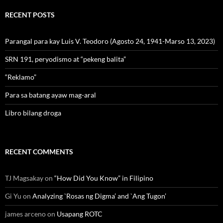
RECENT POSTS
Parangal para kay Luis V. Teodoro (Agosto 24, 1941-Marso 13, 2023)
SRN 191, peryodismo at “pekeng balita”
“Reklamo”
Para sa batang ayaw mag-aral
Libro bilang droga
RECENT COMMENTS
TJ Magsakay
on
“How Did You Know” in Filipino
Gi Yu
on
Analyzing `Rosas ng Digma’ and `Ang Tugon’
james arceno
on
Usapang ROTC