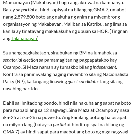
Mamamayan (Makabayan) bago ang aktuwal na kampanya.
Batay sa
partial
at hindi-opisyal na bilang ng GMA 7, umabot
nang 2,879,800 boto ang nakuha ng anim na miyembrong
organisasyon ng Makabayan. Maliban sa Katribu, ang lima sa
kanila ay tinatayang makakakuha ng upuan sa HOR. (Tingnan
ang
Talahanayan
)
Sa unang pagkakataon, sinubukan ng BM na lumahok sa
senatorial election
sa pamamagitan ng pagpapatakbo kay
Ocampo. Si Maza naman ay tumakbo bilang
independent
.
Kontra sa paniniwalang naging miyembro sila ng Nacionalista
Party (NP), kailangang linawing
guest candidates
lang sila ng
nasabing partido.
Dahil sa limitadong pondo, hindi nila nakuha ang sapat na boto
para mapabilang sa 12 nagwagi. Sina Maza at Ocampo ay nasa
ika-25 at ika-26 na puwesto. Ang kanilang botong halos apat
na milyon lang (batay sa
partial
at hindi-opisyal na bilang ng
GMA 7) ay hindi sapat para maabot ang boto ng mga nagwagi