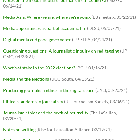
Notes on the media industry, journalism ethics and AI
(NISEA,
06/14/21)
Media Asia: Where we are, where we're going
(EB meeting, 05/22/21)
Media appearances as part of academic life
(DLSU, 05/07/21)
Digital media and good governance
(UP STPA, 04/24/21)
Questioning questions: A journalistic inquiry on red-tagging
(UP
CMC, 04/23/21)
What's at stake in the 2022 elections?
(PCU, 04/16/21)
Media and the elections
(UCC-South, 04/13/21)
Practicing journalism ethics in the digital space
(CYLI, 03/20/21)
Ethical standards in journalism
(UE Journalism Society, 03/06/21)
Journalism ethics and the myth of neutrality
(The LaSallian,
02/20/21)
Notes on writing
(Rise for Education Alliance, 02/19/21)