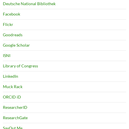
Deutsche National Bibliothek
Facebook
Flickr
Goodreads
Google Scholar
ISNI
Library of Congress
LinkedIn
Muck Rack
ORCID iD
ResearcherID
ResearchGate
SayOut.Me