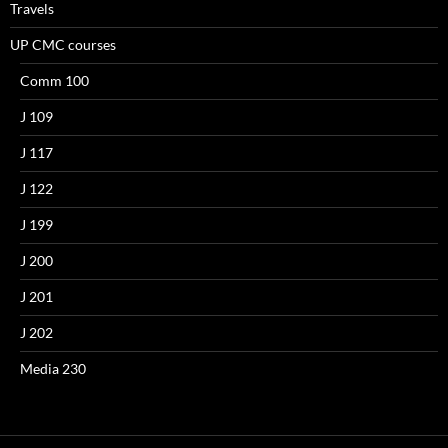
Travels
UP CMC courses
Comm 100
J 109
J 117
J 122
J 199
J 200
J 201
J 202
Media 230