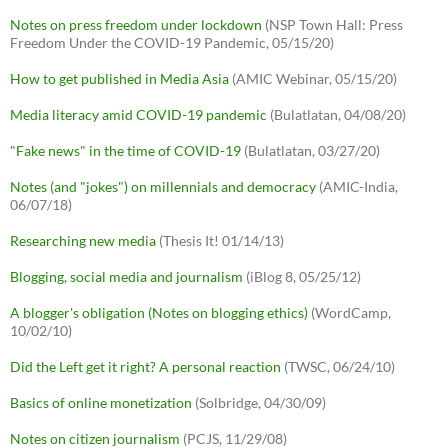
Notes on press freedom under lockdown
(NSP Town Hall: Press
Freedom Under the COVID-19 Pandemic, 05/15/20)
How to get published in Media Asia
(AMIC Webinar, 05/15/20)
Media literacy amid COVID-19 pandemic
(Bulatlatan, 04/08/20)
"Fake news" in the time of COVID-19
(Bulatlatan, 03/27/20)
Notes (and "jokes") on millennials and democracy
(AMIC-India,
06/07/18)
Researching new media
(Thesis It! 01/14/13)
Blogging, social media and journalism
(iBlog 8, 05/25/12)
A blogger's obligation (Notes on blogging ethics)
(WordCamp,
10/02/10)
Did the Left get it right? A personal reaction
(TWSC, 06/24/10)
Basics of online monetization
(Solbridge, 04/30/09)
Notes on citizen journalism
(PCJS, 11/29/08)