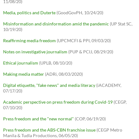
11/08/20)
Media, politics and Duterte
(GoodGovPH, 10/24/20)
Misinformation and disinformation amid the pandemic
(UP Stat SC,
10/19/20)
Reaffirming media freedom
(UPCMCFI & PPI, 09/03/20)
Notes on investigative journalism
(PUP & PCIJ, 08/29/20)
Ethical journalism
(UPLB, 08/10/20)
Making media matter
(ADRi, 08/03/2020)
Digital etiquette, "fake news" and media literacy
(iACADEMY,
07/17/20)
Academic perspective on press freedom during Covid-19
(CEGP,
07/10/20)
Press freedom and the "new normal"
(COP, 06/19/20)
Press freedom and the ABS-CBN franchise issue
(CEGP Metro
Manila & Tudla Productions, 06/05/20)