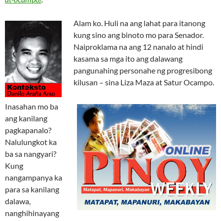
Alam ko. Huli na ang lahat para itanong
kung sino ang binoto mo para Senador.
Naiproklama na ang 12 nanalo at hindi
kasama sa mga ito ang dalawang
pangunahing personahe ng progresibong
kilusan – sina Liza Maza at Satur Ocampo.
Inasahan mo ba
ang kanilang
pagkapanalo?
Nalulungkot ka
ba sa nangyari?
Kung
nangampanya ka
para sa kanilang
dalawa,
nanghihinayang