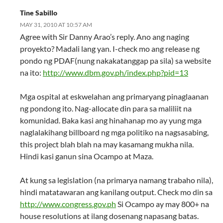
Tine Sabillo
MAY 31, 2010 AT 10:57 AM
Agree with Sir Danny Arao’s reply. Ano ang naging
proyekto? Madali lang yan. I-check mo ang release ng
pondo ng PDAF(nung nakakatanggap pa sila) sa website
na ito:
http://www.dbm.gov.ph/index.php?pid=13
Mga ospital at eskwelahan ang primaryang pinaglaanan
ng pondong ito. Nag-allocate din para sa maliliit na
komunidad. Baka kasi ang hinahanap mo ay yung mga
naglalakihang billboard ng mga politiko na nagsasabing,
this project blah blah na may kasamang mukha nila.
Hindi kasi ganun sina Ocampo at Maza.
At kung sa legislation (na primarya namang trabaho nila),
hindi matatawaran ang kanilang output. Check mo din sa
http://www.congress.gov.ph
Si Ocampo ay may 800+ na
house resolutions at ilang dosenang napasang batas.