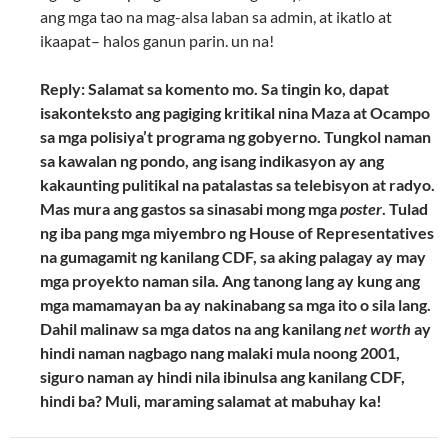
ang mga tao na mag-alsa laban sa admin, at ikatlo at
ikaapat– halos ganun parin. un na!
Reply: Salamat sa komento mo. Sa tingin ko, dapat
isakonteksto ang pagiging kritikal nina Maza at Ocampo
sa mga polisiya’t programa ng gobyerno. Tungkol naman
sa kawalan ng pondo, ang isang indikasyon ay ang
kakaunting pulitikal na patalastas sa telebisyon at radyo.
Mas mura ang gastos sa sinasabi mong mga
poster
. Tulad
ng iba pang mga miyembro ng House of Representatives
na gumagamit ng kanilang CDF, sa aking palagay ay may
mga proyekto naman sila. Ang tanong lang ay kung ang
mga mamamayan ba ay nakinabang sa mga ito o sila lang.
Dahil malinaw sa mga datos na ang kanilang
net worth
ay
hindi naman nagbago nang malaki mula noong 2001,
siguro naman ay hindi nila ibinulsa ang kanilang CDF,
hindi ba? Muli, maraming salamat at mabuhay ka!