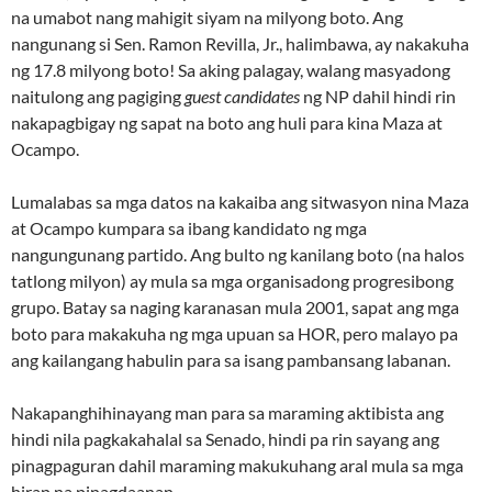
na umabot nang mahigit siyam na milyong boto. Ang
nangunang si Sen. Ramon Revilla, Jr., halimbawa, ay nakakuha
ng 17.8 milyong boto! Sa aking palagay, walang masyadong
naitulong ang pagiging
guest candidates
ng NP dahil hindi rin
nakapagbigay ng sapat na boto ang huli para kina Maza at
Ocampo.
Lumalabas sa mga datos na kakaiba ang sitwasyon nina Maza
at Ocampo kumpara sa ibang kandidato ng mga
nangungunang partido. Ang bulto ng kanilang boto (na halos
tatlong milyon) ay mula sa mga organisadong progresibong
grupo. Batay sa naging karanasan mula 2001, sapat ang mga
boto para makakuha ng mga upuan sa HOR, pero malayo pa
ang kailangang habulin para sa isang pambansang labanan.
Nakapanghihinayang man para sa maraming aktibista ang
hindi nila pagkakahalal sa Senado, hindi pa rin sayang ang
pinagpaguran dahil maraming makukuhang aral mula sa mga
hirap na pinagdaanan.