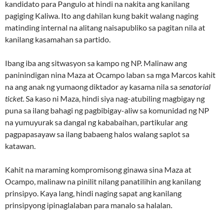
kandidato para Pangulo at hindi na nakita ang kanilang
pagiging Kaliwa. Ito ang dahilan kung bakit walang naging
matinding internal na alitang naisapubliko sa pagitan nila at
kanilang kasamahan sa partido.
Ibang iba ang sitwasyon sa kampo ng NP. Malinaw ang
paninindigan nina Maza at Ocampo laban sa mga Marcos kahit
na ang anak ng yumaong diktador ay kasama nila sa
senatorial
ticket
. Sa kaso ni Maza, hindi siya nag-atubiling magbigay ng
puna sa ilang bahagi ng pagbibigay-aliw sa komunidad ng NP
na yumuyurak sa dangal ng kababaihan, partikular ang
pagpapasayaw sa ilang babaeng halos walang saplot sa
katawan.
Kahit na maraming kompromisong ginawa sina Maza at
Ocampo, malinaw na pinilit nilang panatilihin ang kanilang
prinsipyo. Kaya lang, hindi naging sapat ang kanilang
prinsipyong ipinaglalaban para manalo sa halalan.