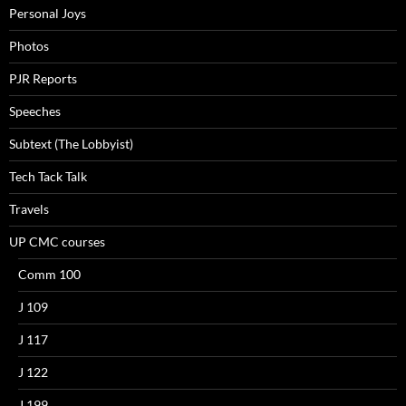
Personal Joys
Photos
PJR Reports
Speeches
Subtext (The Lobbyist)
Tech Tack Talk
Travels
UP CMC courses
Comm 100
J 109
J 117
J 122
J 199