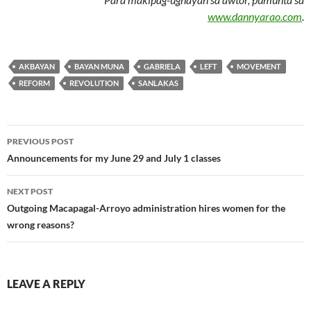
www.dannyarao.com
.
AKBAYAN
BAYAN MUNA
GABRIELA
LEFT
MOVEMENT
REFORM
REVOLUTION
SANLAKAS
Post
PREVIOUS POST
navigation
Announcements for my June 29 and July 1 classes
NEXT POST
Outgoing Macapagal-Arroyo administration hires women for the
wrong reasons?
LEAVE A REPLY