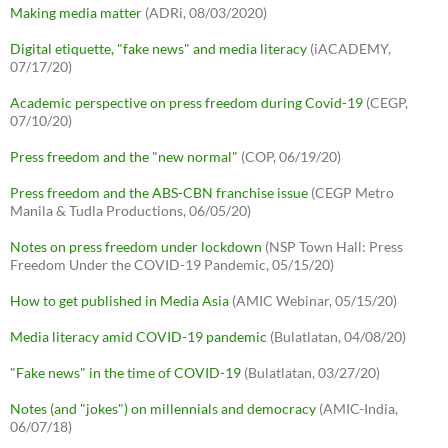
Making media matter
(ADRi, 08/03/2020)
Digital etiquette, "fake news" and media literacy
(iACADEMY,
07/17/20)
Academic perspective on press freedom during Covid-19
(CEGP,
07/10/20)
Press freedom and the "new normal"
(COP, 06/19/20)
Press freedom and the ABS-CBN franchise issue
(CEGP Metro
Manila & Tudla Productions, 06/05/20)
Notes on press freedom under lockdown
(NSP Town Hall: Press
Freedom Under the COVID-19 Pandemic, 05/15/20)
How to get published in Media Asia
(AMIC Webinar, 05/15/20)
Media literacy amid COVID-19 pandemic
(Bulatlatan, 04/08/20)
"Fake news" in the time of COVID-19
(Bulatlatan, 03/27/20)
Notes (and "jokes") on millennials and democracy
(AMIC-India,
06/07/18)