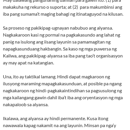
makakuha ng rekurso o suporta; at (2) para makumbinsi ang
iba pang sumama’t maging bahagi ng itinataguyod na kilusan.
Sa proseso ng pakikipag-ugnayan nabubuo ang alyansa.
Nagkakaroon kasi ng pormal na pagkakasundo ang lahat ng
panig na isulong ang iisang layunin sa pamamagitan ng
napagkasunduang hakbangin. Sa kaso ng mga puwersa ng
Kaliwa, ang pakikipag-alyansa sa iba pang tao’t organisasyon
ay may apat na katangian.
Una, ito ay taktikal lamang. Hindi dapat magkaroon ng
ilusyong maraming mapagkakasunduan, at posible pa ngang
nagkakaroon ng hindi-pagkakaintindihan sa pagsusulong ng
mga kailangang gawin dahil iba’t iba ang oryentasyon ng mga
nakapaloob sa alyansa.
Ikalawa, ang alyansa ay hindi permanente. Kusa itong
nawawala kapag nakamit na ang layunin. Minsan pa nga’y