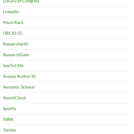
Library of Congress
LinkedIn
Muck Rack
ORCID iD
ResearcherID
ResearchGate
SayOut.Me
Scopus Author ID
Semantic Scholar
SoundCloud
Spotify
SSRN
Twitter