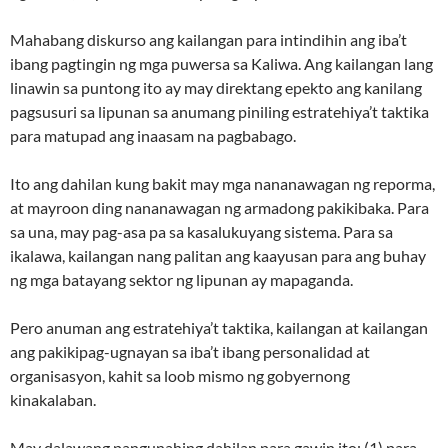
Mahabang diskurso ang kailangan para intindihin ang iba’t
ibang pagtingin ng mga puwersa sa Kaliwa. Ang kailangan lang
linawin sa puntong ito ay may direktang epekto ang kanilang
pagsusuri sa lipunan sa anumang piniling estratehiya’t taktika
para matupad ang inaasam na pagbabago.
Ito ang dahilan kung bakit may mga nananawagan ng reporma,
at mayroon ding nananawagan ng armadong pakikibaka. Para
sa una, may pag-asa pa sa kasalukuyang sistema. Para sa
ikalawa, kailangan nang palitan ang kaayusan para ang buhay
ng mga batayang sektor ng lipunan ay mapaganda.
Pero anuman ang estratehiya’t taktika, kailangan at kailangan
ang pakikipag-ugnayan sa iba’t ibang personalidad at
organisasyon, kahit sa loob mismo ng gobyernong
kinakalaban.
May dalawang pangunahing dahilan para gawin ito: (1) para