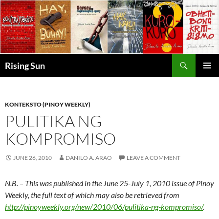
Skip
to
content
Search
Rising Sun
PRIMAR
MENU
KONTEKSTO (PINOY WEEKLY)
PULITIKA NG
KOMPROMISO
JUNE 26, 2010
DANILO A. ARAO
LEAVE A COMMENT
N.B. – This was published in the June 25-July 1, 2010 issue of Pinoy
Weekly, the full text of which may also be retrieved from
http://pinoyweekly.org/new/2010/06/pulitika-ng-kompromiso/
.