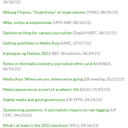
10/10/22)
Wikang Filipino, "Dutertismo" at imperyalismo
(YMAT, 08/29/21)
Wika, midya at katotohanan
(UPD SWF, 08/26/21)
Opinion writing for campus journalists
(DepEd NSPC, 08/11/21)
Getting published in Media Asia
(AMIC, 07/07/21)
Katangian ng Halalan 2022
(BEC Novaliches, 06/24/21)
Notes on the media industry, journalism ethics and AI
(NISEA,
06/14/21)
Media Asia: Where we are, where we're going
(EB meeting, 05/22/21)
Media appearances as part of academic life
(DLSU, 05/07/21)
Digital media and good governance
(UP STPA, 04/24/21)
Questioning questions: A journalistic inquiry on red-tagging
(UP
CMC, 04/23/21)
What's at stake in the 2022 elections?
(PCU, 04/16/21)