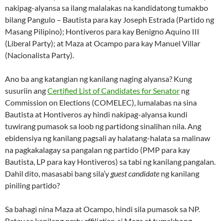
nakipag-alyansa sa ilang malalakas na kandidatong tumakbo
bilang Pangulo – Bautista para kay Joseph Estrada (Partido ng
Masang Pilipino); Hontiveros para kay Benigno Aquino III
(Liberal Party); at Maza at Ocampo para kay Manuel Villar
(Nacionalista Party).
Ano ba ang katangian ng kanilang naging alyansa? Kung
susuriin ang
Certified List of Candidates for Senator
ng
Commission on Elections (COMELEC), lumalabas na sina
Bautista at Hontiveros ay hindi nakipag-alyansa kundi
tuwirang pumasok sa loob ng partidong sinalihan nila. Ang
ebidensiya ng kanilang pagsali ay halatang-halata sa malinaw
na pagkakalagay sa pangalan ng partido (PMP para kay
Bautista, LP para kay Hontiveros) sa tabi ng kanilang pangalan.
Dahil dito, masasabi bang sila’y
guest candidate
ng kanilang
piniling partido?
Sa bahagi nina Maza at Ocampo, hindi sila pumasok sa NP.
Batay sa kanilang
party affiliation
, si Maza at tumakbong