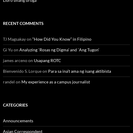
Libro bilang droga
RECENT COMMENTS
TJ Magsakay
on
“How Did You Know” in Filipino
Gi Yu
on
Analyzing `Rosas ng Digma’ and `Ang Tugon’
james arceno
on
Usapang ROTC
Bienvenido S. Lorque
on
Para sa ina’t ama ng isang aktibista
randel
on
My experience as a campus journalist
CATEGORIES
Announcements
Asian Correspondent