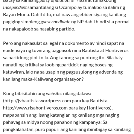
Independent
samantalang si Ocampo ay tumakbo sa ilalim ng
Bayan Muna. Dahil dito, malinaw ang ebidensiya ng kanilang
pagiging simpleng
guest candidate
ng NP dahil hindi sila pormal
na nakapaloob sa nasabing partido.
Pero ang nakasulat sa legal na dokumento ay hindi sapat na
ebidensiya ng tuwirang pagpasok nina Bautista at Hontiveros
sa partidong pinili nila. Ang tanong sa puntong ito: Sila ba’y
nanatiling kritikal sa loob ng partido’t naging boses ng
katuwiran, lalo na sa usapin ng pagsusulong ng adyenda ng
kanilang maka-Kaliwang organisasyon?
Kung bibisitahin ang
websites
nilang dalawa
(http://jvbautista.wordpress.com para kay Bautista;
http://www.risahontiveros.com para kay Hontiveros),
mapapansin ang iisang katangian ng kanilang mga naging
pahayag sa midya noong panahon ng kampanya: Sa
pangkalahatan, puro papuri ang kanilang ibinibigay sa kanilang