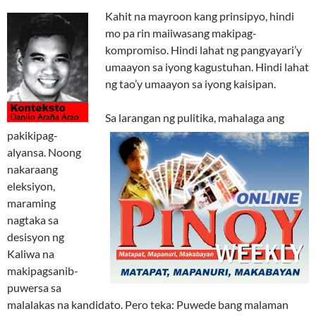
Kahit na mayroon kang prinsipyo, hindi
mo pa rin maiiwasang makipag-
kompromiso. Hindi lahat ng pangyayari’y
umaayon sa iyong kagustuhan. Hindi lahat
ng tao’y umaayon sa iyong kaisipan.
Sa larangan ng pulitika, mahalaga ang
pakikipag-
alyansa. Noong
nakaraang
eleksiyon,
maraming
nagtaka sa
desisyon ng
Kaliwa na
makipagsanib-
puwersa sa
malalakas na kandidato. Pero teka: Puwede bang malaman