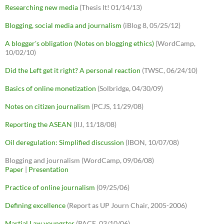
Researching new media
(Thesis It! 01/14/13)
Blogging, social media and journalism
(iBlog 8, 05/25/12)
A blogger's obligation (Notes on blogging ethics)
(WordCamp,
10/02/10)
Did the Left get it right? A personal reaction
(TWSC, 06/24/10)
Basics of online monetization
(Solbridge, 04/30/09)
Notes on citizen journalism
(PCJS, 11/29/08)
Reporting the ASEAN
(IIJ, 11/18/08)
Oil deregulation: Simplified discussion
(IBON, 10/07/08)
Blogging and journalism (WordCamp, 09/06/08)
Paper
|
Presentation
Practice of online journalism
(09/25/06)
Defining excellence
(Report as UP Journ Chair, 2005-2006)
Martial Law youngster
(PACE, 03/10/06)