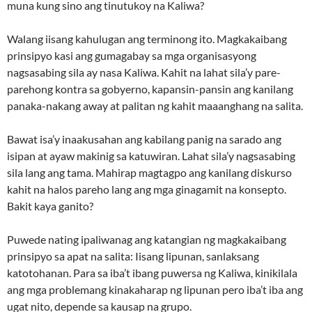
muna kung sino ang tinutukoy na Kaliwa?
Walang iisang kahulugan ang terminong ito. Magkakaibang
prinsipyo kasi ang gumagabay sa mga organisasyong
nagsasabing sila ay nasa Kaliwa. Kahit na lahat sila’y pare-
parehong kontra sa gobyerno, kapansin-pansin ang kanilang
panaka-nakang away at palitan ng kahit maaanghang na salita.
Bawat isa’y inaakusahan ang kabilang panig na sarado ang
isipan at ayaw makinig sa katuwiran. Lahat sila’y nagsasabing
sila lang ang tama. Mahirap magtagpo ang kanilang diskurso
kahit na halos pareho lang ang mga ginagamit na konsepto.
Bakit kaya ganito?
Puwede nating ipaliwanag ang katangian ng magkakaibang
prinsipyo sa apat na salita: Iisang lipunan, sanlaksang
katotohanan. Para sa iba’t ibang puwersa ng Kaliwa, kinikilala
ang mga problemang kinakaharap ng lipunan pero iba’t iba ang
ugat nito, depende sa kausap na grupo.