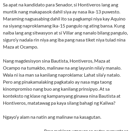
Sa apat na kandidato para Senador, si Hontiveros lang ang
muntik nang makapasok dahil siya ay nasa ika-13 puwesto.
Maraming nagsasabing dahil ito sa pagkampi niya kay Aquino
na siyang naproklamang ika-15 pangulo ng ating bansa. Kung
naiba lang ang sitwasyon at si Villar ang nanalo bilang pangulo,
siguro’y nadala rin niya ang iba pang nasa tiket niya tulad nina
Maza at Ocampo.
Nang magdesisyon sina Bautista, Hontiveros, Maza at
Ocampo na tumakbo, malinaw na ang layunin nila’y manalo.
Wala ni isa man sa kanilang naproklama: Lahat sila’y natalo.
Pero ang pinakamalaking pagkatalo ay nasa mga taong
kinompromiso nang buo ang kanilang prinsipyo. At sa
konteksto ng klase ng kampanyang ginawa nina Bautista at
Hontiveros, matatawag pa kaya silang bahagi ng Kaliwa?
Ngayo’y alam na natin ang malinaw na kasagutan.
Para makipag-ugnayan sa awtor, pumunta sa