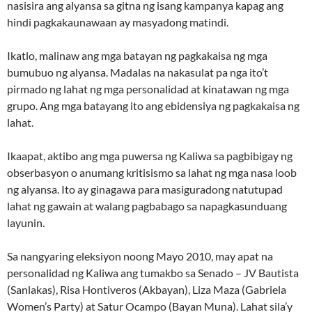
nasisira ang alyansa sa gitna ng isang kampanya kapag ang
hindi pagkakaunawaan ay masyadong matindi.
Ikatlo, malinaw ang mga batayan ng pagkakaisa ng mga
bumubuo ng alyansa. Madalas na nakasulat pa nga ito’t
pirmado ng lahat ng mga personalidad at kinatawan ng mga
grupo. Ang mga batayang ito ang ebidensiya ng pagkakaisa ng
lahat.
Ikaapat, aktibo ang mga puwersa ng Kaliwa sa pagbibigay ng
obserbasyon o anumang kritisismo sa lahat ng mga nasa loob
ng alyansa. Ito ay ginagawa para masiguradong natutupad
lahat ng gawain at walang pagbabago sa napagkasunduang
layunin.
Sa nangyaring eleksiyon noong Mayo 2010, may apat na
personalidad ng Kaliwa ang tumakbo sa Senado – JV Bautista
(Sanlakas), Risa Hontiveros (Akbayan), Liza Maza (Gabriela
Women’s Party) at Satur Ocampo (Bayan Muna). Lahat sila’y