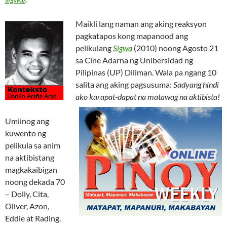
Maikli lang naman ang aking reaksyon
pagkatapos kong mapanood ang
pelikulang
Sigwa
(2010) noong Agosto 21
sa Cine Adarna ng Unibersidad ng
Pilipinas (UP) Diliman. Wala pa ngang 10
salita ang aking pagsusuma:
Sadyang hindi
ako karapat-dapat na matawag na aktibista!
Umiinog ang
kuwento ng
pelikula sa anim
na aktibistang
magkakaibigan
noong dekada 70
– Dolly, Cita,
Oliver, Azon,
Eddie at Rading.