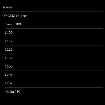
Travels
UP CMC courses
Comm 100
J 109
J 117
J 122
J 199
J 200
J 201
J 202
Media 230