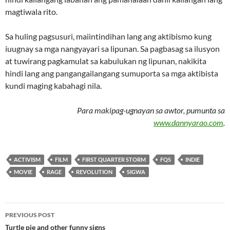
magtiwala rito.
Sa huling pagsusuri, maiintindihan lang ang aktibismo kung
iuugnay sa mga nangyayari sa lipunan. Sa pagbasag sa ilusyon
at tuwirang pagkamulat sa kabulukan ng lipunan, nakikita
hindi lang ang pangangailangang sumuporta sa mga aktibista
kundi maging kabahagi nila.
Para makipag-ugnayan sa awtor, pumunta sa
www.dannyarao.com
.
ACTIVISM
FILM
FIRST QUARTER STORM
FQS
INDIE
MOVIE
RAGE
REVOLUTION
SIGWA
Post
PREVIOUS POST
navigation
Turtle pie and other funny signs