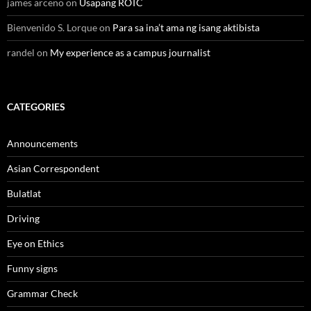
james arceno
on
Usapang ROTC
Bienvenido S. Lorque
on
Para sa ina’t ama ng isang aktibista
randel
on
My experience as a campus journalist
CATEGORIES
Announcements
Asian Correspondent
Bulatlat
Driving
Eye on Ethics
Funny signs
Grammar Check