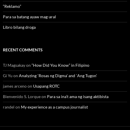
“Reklamo”
Para sa batang ayaw mag-aral
Libro bilang droga
RECENT COMMENTS
TJ Magsakay
on
“How Did You Know” in Filipino
Gi Yu
on
Analyzing `Rosas ng Digma’ and `Ang Tugon’
james arceno
on
Usapang ROTC
Bienvenido S. Lorque
on
Para sa ina’t ama ng isang aktibista
randel
on
My experience as a campus journalist