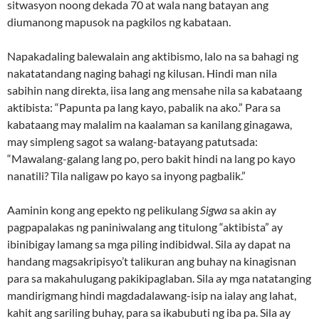
sitwasyon noong dekada 70 at wala nang batayan ang
diumanong mapusok na pagkilos ng kabataan.
Napakadaling balewalain ang aktibismo, lalo na sa bahagi ng
nakatatandang naging bahagi ng kilusan. Hindi man nila
sabihin nang direkta, iisa lang ang mensahe nila sa kabataang
aktibista: “Papunta pa lang kayo, pabalik na ako.” Para sa
kabataang may malalim na kaalaman sa kanilang ginagawa,
may simpleng sagot sa walang-batayang patutsada:
“Mawalang-galang lang po, pero bakit hindi na lang po kayo
nanatili? Tila naligaw po kayo sa inyong pagbalik.”
Aaminin kong ang epekto ng pelikulang
Sigwa
sa akin ay
pagpapalakas ng paniniwalang ang titulong “aktibista” ay
ibinibigay lamang sa mga piling indibidwal. Sila ay dapat na
handang magsakripisyo’t talikuran ang buhay na kinagisnan
para sa makahulugang pakikipaglaban. Sila ay mga natatanging
mandirigmang hindi magdadalawang-isip na ialay ang lahat,
kahit ang sariling buhay, para sa ikabubuti ng iba pa. Sila ay