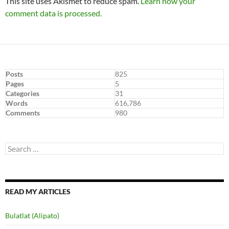
This site uses Akismet to reduce spam.
Learn how your
comment data is processed.
Posts
825
Pages
5
Categories
31
Words
616,786
Comments
980
Search
for:
READ MY ARTICLES
Bulatlat (Alipato)