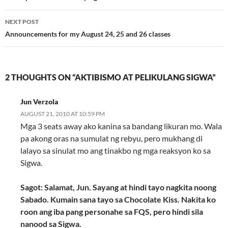
NEXT POST
Announcements for my August 24, 25 and 26 classes
2 THOUGHTS ON “AKTIBISMO AT PELIKULANG SIGWA”
Jun Verzola
AUGUST 21, 2010 AT 10:59 PM
Mga 3 seats away ako kanina sa bandang likuran mo. Wala
pa akong oras na sumulat ng rebyu, pero mukhang di
lalayo sa sinulat mo ang tinakbo ng mga reaksyon ko sa
Sigwa.
Sagot: Salamat, Jun. Sayang at hindi tayo nagkita noong
Sabado. Kumain sana tayo sa Chocolate Kiss. Nakita ko
roon ang iba pang personahe sa FQS, pero hindi sila
nanood sa Sigwa.