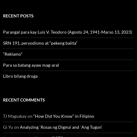
RECENT POSTS
Parangal para kay Luis V. Teodoro (Agosto 24, 1941-Marso 13, 2023)
SRN 191, peryodismo at “pekeng balita”
“Reklamo”
Para sa batang ayaw mag-aral
Libro bilang droga
RECENT COMMENTS
TJ Magsakay
on
“How Did You Know” in Filipino
Gi Yu
on
Analyzing `Rosas ng Digma’ and `Ang Tugon’