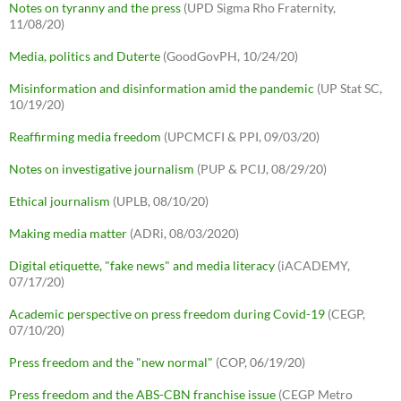
Notes on tyranny and the press
(UPD Sigma Rho Fraternity,
11/08/20)
Media, politics and Duterte
(GoodGovPH, 10/24/20)
Misinformation and disinformation amid the pandemic
(UP Stat SC,
10/19/20)
Reaffirming media freedom
(UPCMCFI & PPI, 09/03/20)
Notes on investigative journalism
(PUP & PCIJ, 08/29/20)
Ethical journalism
(UPLB, 08/10/20)
Making media matter
(ADRi, 08/03/2020)
Digital etiquette, "fake news" and media literacy
(iACADEMY,
07/17/20)
Academic perspective on press freedom during Covid-19
(CEGP,
07/10/20)
Press freedom and the "new normal"
(COP, 06/19/20)
Press freedom and the ABS-CBN franchise issue
(CEGP Metro