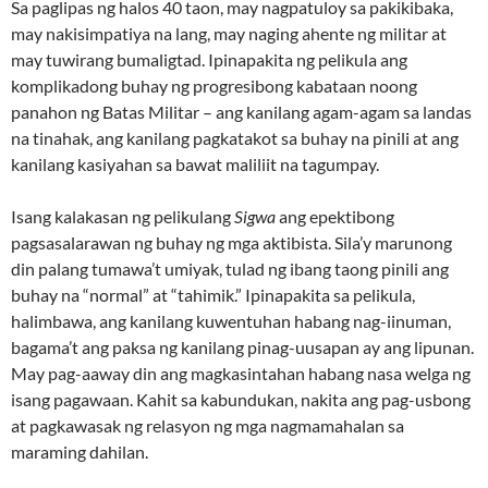
Sa paglipas ng halos 40 taon, may nagpatuloy sa pakikibaka,
may nakisimpatiya na lang, may naging ahente ng militar at
may tuwirang bumaligtad. Ipinapakita ng pelikula ang
komplikadong buhay ng progresibong kabataan noong
panahon ng Batas Militar – ang kanilang agam-agam sa landas
na tinahak, ang kanilang pagkatakot sa buhay na pinili at ang
kanilang kasiyahan sa bawat maliliit na tagumpay.
Isang kalakasan ng pelikulang
Sigwa
ang epektibong
pagsasalarawan ng buhay ng mga aktibista. Sila’y marunong
din palang tumawa’t umiyak, tulad ng ibang taong pinili ang
buhay na “normal” at “tahimik.” Ipinapakita sa pelikula,
halimbawa, ang kanilang kuwentuhan habang nag-iinuman,
bagama’t ang paksa ng kanilang pinag-uusapan ay ang lipunan.
May pag-aaway din ang magkasintahan habang nasa welga ng
isang pagawaan. Kahit sa kabundukan, nakita ang pag-usbong
at pagkawasak ng relasyon ng mga nagmamahalan sa
maraming dahilan.