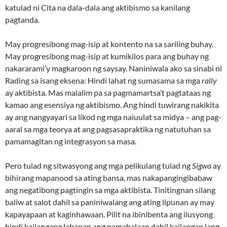
katulad ni Cita na dala-dala ang aktibismo sa kanilang
pagtanda.
May progresibong mag-isip at kontento na sa sariling buhay.
May progresibong mag-isip at kumikilos para ang buhay ng
nakararami’y magkaroon ng saysay. Naniniwala ako sa sinabi ni
Rading sa isang eksena: Hindi lahat ng sumasama sa mga
rally
ay aktibista. Mas malalim pa sa pagmamartsa’t pagtataas ng
kamao ang esensiya ng aktibismo. Ang hindi tuwirang nakikita
ay ang nangyayari sa likod ng mga naiuulat sa midya – ang pag-
aaral sa mga teorya at ang pagsasapraktika ng natutuhan sa
pamamagitan ng integrasyon sa masa.
Pero tulad ng sitwasyong ang mga pelikulang tulad ng
Sigwa
ay
bihirang mapanood sa ating bansa, mas nakapangingibabaw
ang negatibong pagtingin sa mga aktibista. Tinitingnan silang
baliw at salot dahil sa paniniwalang ang ating lipunan ay may
kapayapaan at kaginhawaan. Pilit na ibinibenta ang ilusyong
hindi kailangang labanan ang pamahalaan dahil kailangan lang