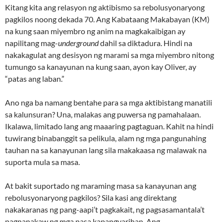
Kitang kita ang relasyon ng aktibismo sa rebolusyonaryong
pagkilos noong dekada 70. Ang Kabataang Makabayan (KM)
na kung saan miyembro ng anim na magkakaibigan ay
napilitang mag-
underground
dahil sa diktadura. Hindi na
nakakagulat ang desisyon ng marami sa mga miyembro nitong
tumungo sa kanayunan na kung saan, ayon kay Oliver, ay
“patas ang laban.”
Ano nga ba namang bentahe para sa mga aktibistang manatili
sa kalunsuran? Una, malakas ang puwersa ng pamahalaan.
Ikalawa, limitado lang ang maaaring pagtaguan. Kahit na hindi
tuwirang binabanggit sa pelikula, alam ng mga pangunahing
tauhan na sa kanayunan lang sila makakaasa ng malawak na
suporta mula sa masa.
At bakit suportado ng maraming masa sa kanayunan ang
rebolusyonaryong pagkilos? Sila kasi ang direktang
nakakaranas ng pang-aapi’t pagkakait, ng pagsasamantala’t
pagnanakaw ng mga nasa kapangyarihan. Ang