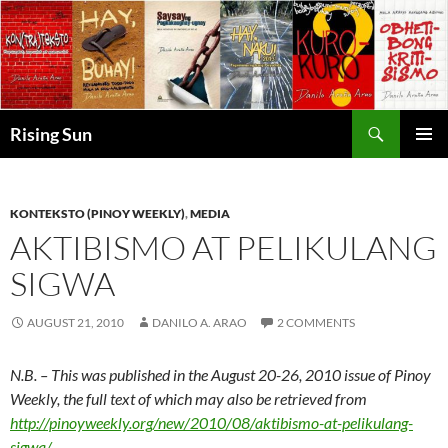
Skip
to
content
Search
Rising Sun
PRIMAR
MENU
KONTEKSTO (PINOY WEEKLY)
,
MEDIA
AKTIBISMO AT PELIKULANG
SIGWA
AUGUST 21, 2010
DANILO A. ARAO
2 COMMENTS
N.B. – This was published in the August 20-26, 2010 issue of Pinoy
Weekly, the full text of which may also be retrieved from
http://pinoyweekly.org/new/2010/08/aktibismo-at-pelikulang-
sigwa/
.