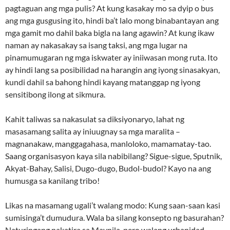
pagtaguan ang mga pulis? At kung kasakay mo sa dyip o bus
ang mga gusgusing ito, hindi ba’t lalo mong binabantayan ang
mga gamit mo dahil baka bigla na lang agawin? At kung ikaw
naman ay nakasakay sa isang taksi, ang mga lugar na
pinamumugaran ng mga iskwater ay iniiwasan mong ruta. Ito
ay hindi lang sa posibilidad na harangin ang iyong sinasakyan,
kundi dahil sa bahong hindi kayang matanggap ng iyong
sensitibong ilong at sikmura.
Kahit taliwas sa nakasulat sa diksiyonaryo, lahat ng
masasamang salita ay iniuugnay sa mga maralita –
magnanakaw, manggagahasa, manloloko, mamamatay-tao.
Saang organisasyon kaya sila nabibilang? Sigue-sigue, Sputnik,
Akyat-Bahay, Salisi, Dugo-dugo, Budol-budol? Kayo na ang
humusga sa kanilang tribo!
Likas na masamang ugali’t walang modo: Kung saan-saan kasi
sumisinga’t dumudura. Wala ba silang konsepto ng basurahan?
Naturingang nakatira sa Maynila, pero walang urbanidad.