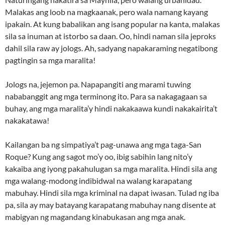
Malakas ang loob na magkaanak, pero wala namang kayang
ipakain. At kung babalikan ang isang popular na kanta, malakas
sila sa inuman at istorbo sa daan. Oo, hindi naman sila jeproks
dahil sila raw ay jologs. Ah, sadyang napakaraming negatibong
pagtingin sa mga maralita!
Jologs na, jejemon pa. Napapangiti ang marami tuwing
nababanggit ang mga terminong ito. Para sa nakagagaan sa
buhay, ang mga maralita’y hindi nakakaawa kundi nakakairita’t
nakakatawa!
Kailangan ba ng simpatiya’t pag-unawa ang mga taga-San
Roque? Kung ang sagot mo’y oo, ibig sabihin lang nito’y
kakaiba ang iyong pakahulugan sa mga maralita. Hindi sila ang
mga walang-modong indibidwal na walang karapatang
mabuhay. Hindi sila mga kriminal na dapat iwasan. Tulad ng iba
pa, sila ay may batayang karapatang mabuhay nang disente at
mabigyan ng magandang kinabukasan ang mga anak.