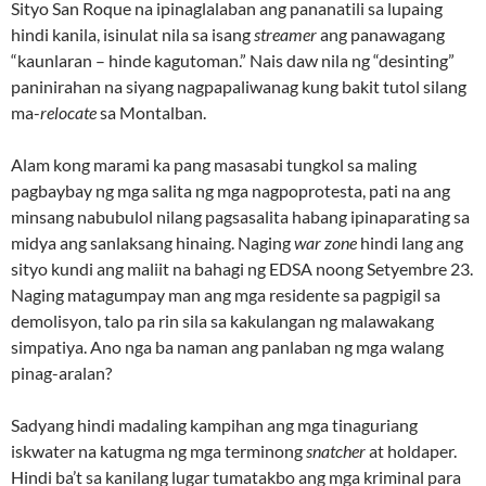
Sityo San Roque na ipinaglalaban ang pananatili sa lupaing
hindi kanila, isinulat nila sa isang
streamer
ang panawagang
“kaunlaran – hinde kagutoman.” Nais daw nila ng “desinting”
paninirahan na siyang nagpapaliwanag kung bakit tutol silang
ma-
relocate
sa Montalban.
Alam kong marami ka pang masasabi tungkol sa maling
pagbaybay ng mga salita ng mga nagpoprotesta, pati na ang
minsang nabubulol nilang pagsasalita habang ipinaparating sa
midya ang sanlaksang hinaing. Naging
war zone
hindi lang ang
sityo kundi ang maliit na bahagi ng EDSA noong Setyembre 23.
Naging matagumpay man ang mga residente sa pagpigil sa
demolisyon, talo pa rin sila sa kakulangan ng malawakang
simpatiya. Ano nga ba naman ang panlaban ng mga walang
pinag-aralan?
Sadyang hindi madaling kampihan ang mga tinaguriang
iskwater na katugma ng mga terminong
snatcher
at holdaper.
Hindi ba’t sa kanilang lugar tumatakbo ang mga kriminal para