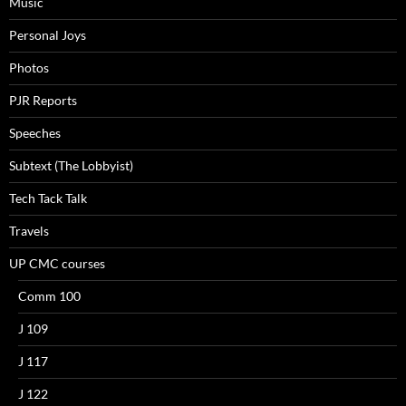
Music
Personal Joys
Photos
PJR Reports
Speeches
Subtext (The Lobbyist)
Tech Tack Talk
Travels
UP CMC courses
Comm 100
J 109
J 117
J 122