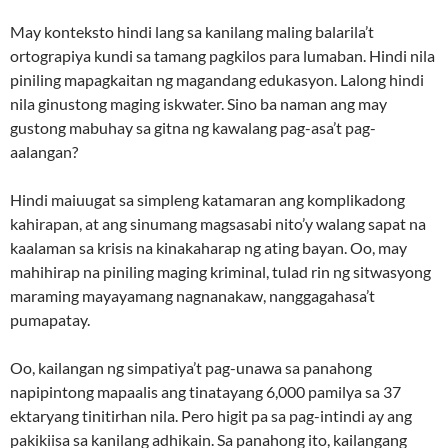
May konteksto hindi lang sa kanilang maling balarila’t
ortograpiya kundi sa tamang pagkilos para lumaban. Hindi nila
piniling mapagkaitan ng magandang edukasyon. Lalong hindi
nila ginustong maging iskwater. Sino ba naman ang may
gustong mabuhay sa gitna ng kawalang pag-asa’t pag-
aalangan?
Hindi maiuugat sa simpleng katamaran ang komplikadong
kahirapan, at ang sinumang magsasabi nito’y walang sapat na
kaalaman sa krisis na kinakaharap ng ating bayan. Oo, may
mahihirap na piniling maging kriminal, tulad rin ng sitwasyong
maraming mayayamang nagnanakaw, nanggagahasa’t
pumapatay.
Oo, kailangan ng simpatiya’t pag-unawa sa panahong
napipintong mapaalis ang tinatayang 6,000 pamilya sa 37
ektaryang tinitirhan nila. Pero higit pa sa pag-intindi ay ang
pakikiisa sa kanilang adhikain. Sa panahong ito, kailangang