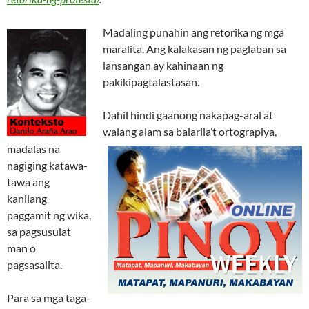
Madaling punahin ang retorika ng mga
maralita. Ang kalakasan ng paglaban sa
lansangan ay kahinaan ng
pakikipagtalastasan.
Dahil hindi gaanong nakapag-aral at
walang alam sa balarila’t ortograpiya,
madalas na
nagiging katawa-
tawa ang
kanilang
paggamit ng wika,
sa pagsusulat
man o
pagsasalita.
Para sa mga taga-