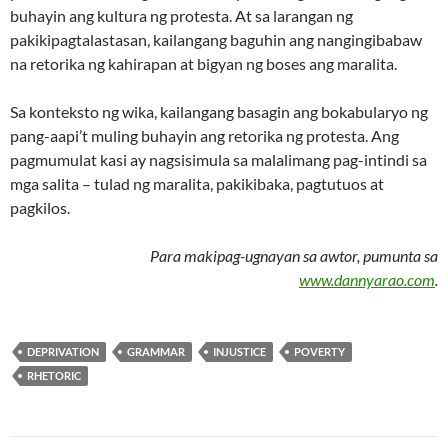
buhayin ang kultura ng protesta. At sa larangan ng
pakikipagtalastasan, kailangang baguhin ang nangingibabaw
na retorika ng kahirapan at bigyan ng boses ang maralita.
Sa konteksto ng wika, kailangang basagin ang bokabularyo ng
pang-aapi’t muling buhayin ang retorika ng protesta. Ang
pagmumulat kasi ay nagsisimula sa malalimang pag-intindi sa
mga salita – tulad ng maralita, pakikibaka, pagtutuos at
pagkilos.
Para makipag-ugnayan sa awtor, pumunta sa
www.dannyarao.com
.
DEPRIVATION
GRAMMAR
INJUSTICE
POVERTY
RHETORIC