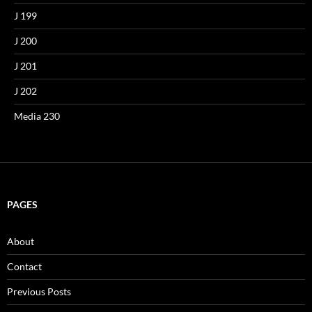
J 199
J 200
J 201
J 202
Media 230
PAGES
About
Contact
Previous Posts