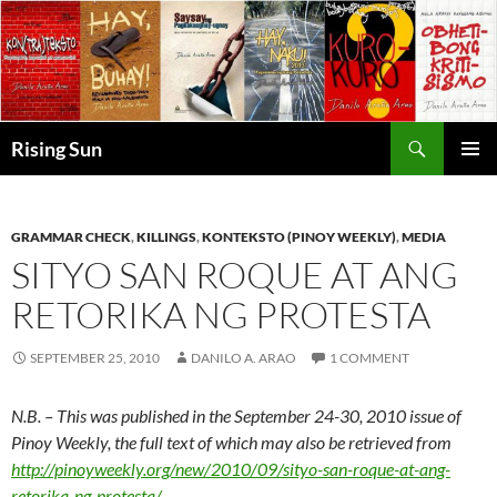
Skip
to
content
Search
Rising Sun
PRIMAR
MENU
GRAMMAR CHECK
,
KILLINGS
,
KONTEKSTO (PINOY WEEKLY)
,
MEDIA
SITYO SAN ROQUE AT ANG
RETORIKA NG PROTESTA
SEPTEMBER 25, 2010
DANILO A. ARAO
1 COMMENT
N.B. – This was published in the September 24-30, 2010 issue of
Pinoy Weekly, the full text of which may also be retrieved from
http://pinoyweekly.org/new/2010/09/sityo-san-roque-at-ang-
retorika-ng-protesta/
.