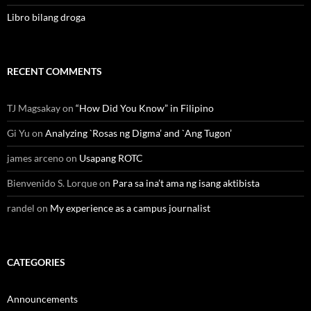
Libro bilang droga
RECENT COMMENTS
TJ Magsakay
on
“How Did You Know” in Filipino
Gi Yu
on
Analyzing `Rosas ng Digma’ and `Ang Tugon’
james arceno
on
Usapang ROTC
Bienvenido S. Lorque
on
Para sa ina’t ama ng isang aktibista
randel
on
My experience as a campus journalist
CATEGORIES
Announcements