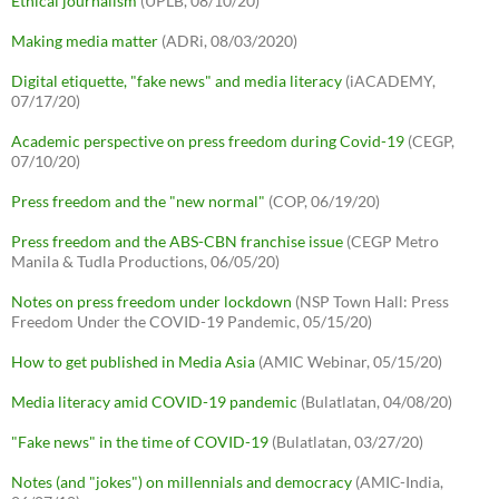
Ethical journalism
(UPLB, 08/10/20)
Making media matter
(ADRi, 08/03/2020)
Digital etiquette, "fake news" and media literacy
(iACADEMY,
07/17/20)
Academic perspective on press freedom during Covid-19
(CEGP,
07/10/20)
Press freedom and the "new normal"
(COP, 06/19/20)
Press freedom and the ABS-CBN franchise issue
(CEGP Metro
Manila & Tudla Productions, 06/05/20)
Notes on press freedom under lockdown
(NSP Town Hall: Press
Freedom Under the COVID-19 Pandemic, 05/15/20)
How to get published in Media Asia
(AMIC Webinar, 05/15/20)
Media literacy amid COVID-19 pandemic
(Bulatlatan, 04/08/20)
"Fake news" in the time of COVID-19
(Bulatlatan, 03/27/20)
Notes (and "jokes") on millennials and democracy
(AMIC-India,