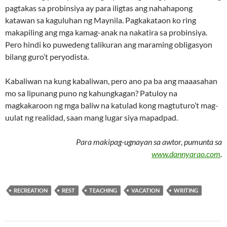
pagtakas sa probinsiya ay para iligtas ang nahahapong
katawan sa kaguluhan ng Maynila. Pagkakataon ko ring
makapiling ang mga kamag-anak na nakatira sa probinsiya.
Pero hindi ko puwedeng talikuran ang maraming obligasyon
bilang guro’t peryodista.
Kabaliwan na kung kabaliwan, pero ano pa ba ang maaasahan
mo sa lipunang puno ng kahungkagan? Patuloy na
magkakaroon ng mga baliw na katulad kong magtuturo’t mag-
uulat ng realidad, saan mang lugar siya mapadpad.
Para makipag-ugnayan sa awtor, pumunta sa
www.dannyarao.com
.
RECREATION
REST
TEACHING
VACATION
WRITING