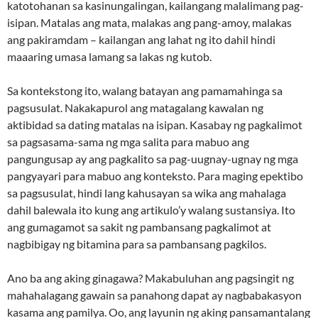
katotohanan sa kasinungalingan, kailangang malalimang pag-
isipan. Matalas ang mata, malakas ang pang-amoy, malakas
ang pakiramdam – kailangan ang lahat ng ito dahil hindi
maaaring umasa lamang sa lakas ng kutob.
Sa kontekstong ito, walang batayan ang pamamahinga sa
pagsusulat. Nakakapurol ang matagalang kawalan ng
aktibidad sa dating matalas na isipan. Kasabay ng pagkalimot
sa pagsasama-sama ng mga salita para mabuo ang
pangungusap ay ang pagkalito sa pag-uugnay-ugnay ng mga
pangyayari para mabuo ang konteksto. Para maging epektibo
sa pagsusulat, hindi lang kahusayan sa wika ang mahalaga
dahil balewala ito kung ang artikulo’y walang sustansiya. Ito
ang gumagamot sa sakit ng pambansang pagkalimot at
nagbibigay ng bitamina para sa pambansang pagkilos.
Ano ba ang aking ginagawa? Makabuluhan ang pagsingit ng
mahahalagang gawain sa panahong dapat ay nagbabakasyon
kasama ang pamilya. Oo, ang layunin ng aking pansamantalang