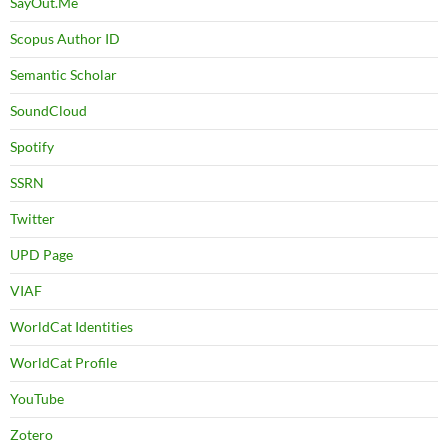
SayOut.Me
Scopus Author ID
Semantic Scholar
SoundCloud
Spotify
SSRN
Twitter
UPD Page
VIAF
WorldCat Identities
WorldCat Profile
YouTube
Zotero