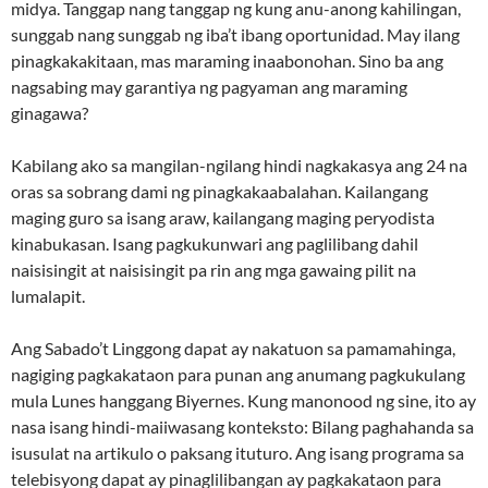
midya. Tanggap nang tanggap ng kung anu-anong kahilingan,
sunggab nang sunggab ng iba’t ibang oportunidad. May ilang
pinagkakakitaan, mas maraming inaabonohan. Sino ba ang
nagsabing may garantiya ng pagyaman ang maraming
ginagawa?
Kabilang ako sa mangilan-ngilang hindi nagkakasya ang 24 na
oras sa sobrang dami ng pinagkakaabalahan. Kailangang
maging guro sa isang araw, kailangang maging peryodista
kinabukasan. Isang pagkukunwari ang paglilibang dahil
naisisingit at naisisingit pa rin ang mga gawaing pilit na
lumalapit.
Ang Sabado’t Linggong dapat ay nakatuon sa pamamahinga,
nagiging pagkakataon para punan ang anumang pagkukulang
mula Lunes hanggang Biyernes. Kung manonood ng sine, ito ay
nasa isang hindi-maiiwasang konteksto: Bilang paghahanda sa
isusulat na artikulo o paksang ituturo. Ang isang programa sa
telebisyong dapat ay pinaglilibangan ay pagkakataon para