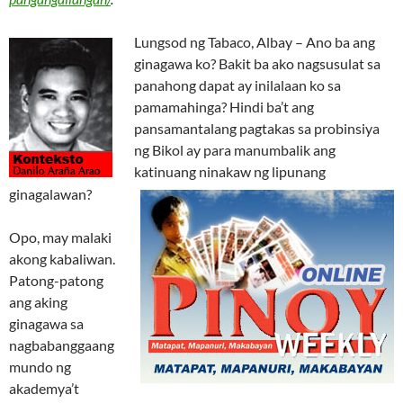
Lungsod ng Tabaco, Albay – Ano ba ang
ginagawa ko? Bakit ba ako nagsusulat sa
panahong dapat ay inilalaan ko sa
pamamahinga? Hindi ba’t ang
pansamantalang pagtakas sa probinsiya
ng Bikol ay para manumbalik ang
katinuang ninakaw ng lipunang
ginagalawan?
Opo, may malaki
akong kabaliwan.
Patong-patong
ang aking
ginagawa sa
nagbabanggaang
mundo ng
akademya’t