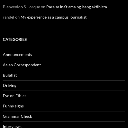
Bienvenido S. Lorque
on
Para sa ina’t ama ng isang aktibista
randel
on
My experience as a campus journalist
CATEGORIES
Announcements
Asian Correspondent
Bulatlat
Driving
Eye on Ethics
Funny signs
Grammar Check
Interviews