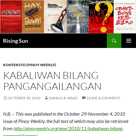
Skip
to
content
Search
Rising Sun
PRIMAR
MENU
KONTEKSTO (PINOY WEEKLY)
KABALIWAN BILANG
PANGANGAILANGAN
OCTOBER 30, 2010
DANILO A. ARAO
LEAVE A COMMENT
N.B. – This was published in the October 29-November 4, 2010
issue of Pinoy Weekly, the full text of which may also be retrieved
from
http://pinoyweekly.org/new/2010/11/kabaliwan-bilang-
pangangailangan/
.