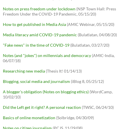
Notes on press freedom under lockdown
(NSP Town Hall: Press
Freedom Under the COVID-19 Pandemic, 05/15/20)
How to get published in Media Asia
(AMIC Webinar, 05/15/20)
Media literacy amid COVID-19 pandemic
(Bulatlatan, 04/08/20)
"Fake news" in the time of COVID-19
(Bulatlatan, 03/27/20)
Notes (and "jokes") on millennials and democracy
(AMIC-India,
06/07/18)
Researching new media
(Thesis It! 01/14/13)
Blogging, social media and journalism
(iBlog 8, 05/25/12)
A blogger's obligation (Notes on blogging ethics)
(WordCamp,
10/02/10)
Did the Left get it right? A personal reaction
(TWSC, 06/24/10)
Basics of online monetization
(Solbridge, 04/30/09)
Notes on citizen journalism
(PCJS, 11/29/08)