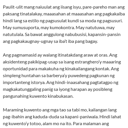
Paulit-ulit mang naiuulat ang iisang isyu, pare-pareho man ang
paksang tinatalakay, maaasahan at maaasahan ang pagkakaiba
hindi lang sa estilo ng pagsusulat kundi sa moda ng pagsusuri.
May sumusuporta, may kumokontra. May natutuwa, may
natutulala. Sa bawat anggulong nabubusisi, kapansin-pansin
ang pagkakaugnay-ugnay sa iba’t iba pang bagay.
Ang pagmamasid ay walang itinatakdang araw at oras. Ang
aksidenteng pakikipag-usap sa isang estranghero’y maaaring
oportunidad para makakuha ng kinakailangang kontak. Ang
simpleng huntahan sa barberya’y puwedeng pagkunan ng
importanteng istorya. Ang hindi-inaasahang pagtatagpo ng
magkakatunggaling panig sa iyong harapan ay posibleng
pangunahing kuwento kinabukasan.
Maraming kuwento ang mga tao sa tabi mo, kailangan lang
pag-ibahin ang kaduda-duda sa kapani-paniwala. Hindi lahat
ng kuwento’y totoo, alam mo na ito. Para malaman ang