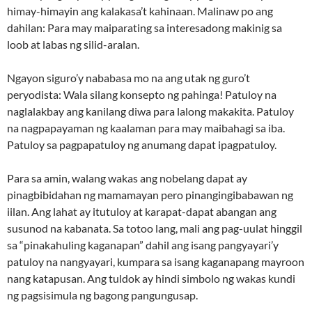
himay-himayin ang kalakasa’t kahinaan. Malinaw po ang
dahilan: Para may maiparating sa interesadong makinig sa
loob at labas ng silid-aralan.
Ngayon siguro’y nababasa mo na ang utak ng guro’t
peryodista: Wala silang konsepto ng pahinga! Patuloy na
naglalakbay ang kanilang diwa para lalong makakita. Patuloy
na nagpapayaman ng kaalaman para may maibahagi sa iba.
Patuloy sa pagpapatuloy ng anumang dapat ipagpatuloy.
Para sa amin, walang wakas ang nobelang dapat ay
pinagbibidahan ng mamamayan pero pinangingibabawan ng
iilan. Ang lahat ay itutuloy at karapat-dapat abangan ang
susunod na kabanata. Sa totoo lang, mali ang pag-uulat hinggil
sa “pinakahuling kaganapan” dahil ang isang pangyayari’y
patuloy na nangyayari, kumpara sa isang kaganapang mayroon
nang katapusan. Ang tuldok ay hindi simbolo ng wakas kundi
ng pagsisimula ng bagong pangungusap.