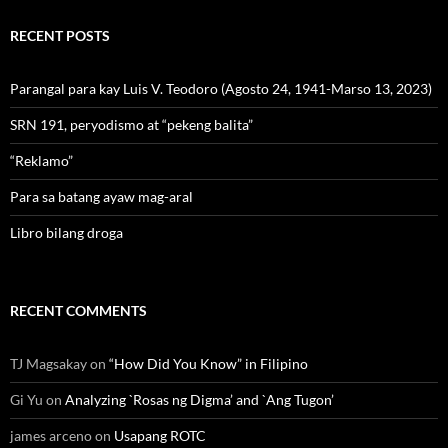
RECENT POSTS
Parangal para kay Luis V. Teodoro (Agosto 24, 1941-Marso 13, 2023)
SRN 191, peryodismo at “pekeng balita”
“Reklamo”
Para sa batang ayaw mag-aral
Libro bilang droga
RECENT COMMENTS
TJ Magsakay
on
“How Did You Know” in Filipino
Gi Yu
on
Analyzing `Rosas ng Digma’ and `Ang Tugon’
james arceno
on
Usapang ROTC