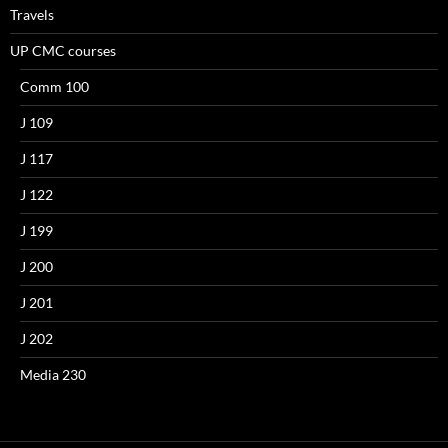
Travels
UP CMC courses
Comm 100
J 109
J 117
J 122
J 199
J 200
J 201
J 202
Media 230