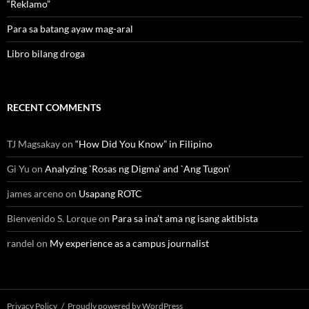
“Reklamo”
Para sa batang ayaw mag-aral
Libro bilang droga
RECENT COMMENTS
TJ Magsakay
on
“How Did You Know” in Filipino
Gi Yu
on
Analyzing `Rosas ng Digma’ and `Ang Tugon’
james arceno
on
Usapang ROTC
Bienvenido S. Lorque
on
Para sa ina’t ama ng isang aktibista
randel
on
My experience as a campus journalist
Privacy Policy
Proudly powered by WordPress