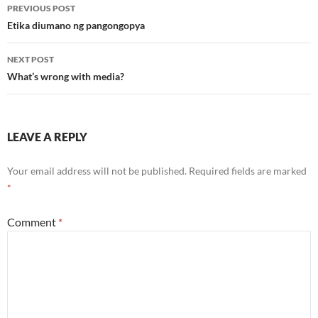
Post
PREVIOUS POST
navigation
Etika diumano ng pangongopya
NEXT POST
What’s wrong with media?
LEAVE A REPLY
Your email address will not be published.
Required fields are marked
*
Comment
*