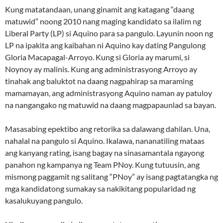
Kung matatandaan, unang ginamit ang katagang “daang
matuwid” noong 2010 nang maging kandidato sa ilalim ng
Liberal Party (LP) si Aquino para sa pangulo. Layunin noon ng
LP na ipakita ang kaibahan ni Aquino kay dating Pangulong
Gloria Macapagal-Arroyo. Kung si Gloria ay marumi, si
Noynoy ay malinis. Kung ang administrasyong Arroyo ay
tinahak ang baluktot na daang nagpahirap sa maraming
mamamayan, ang administrasyong Aquino naman ay patuloy
na nangangako ng matuwid na daang magpapaunlad sa bayan.
Masasabing epektibo ang retorika sa dalawang dahilan. Una,
nahalal na pangulo si Aquino. Ikalawa, nananatiling mataas
ang kanyang rating, isang bagay na sinasamantala ngayong
panahon ng kampanya ng Team PNoy. Kung tutuusin, ang
mismong paggamit ng salitang “PNoy” ay isang pagtatangka ng
mga kandidatong sumakay sa nakikitang popularidad ng
kasalukuyang pangulo.