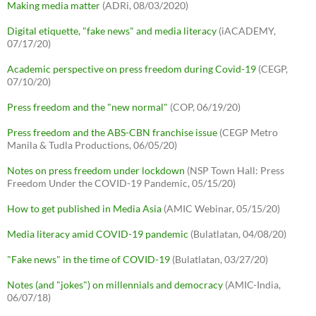
Making media matter
(ADRi, 08/03/2020)
Digital etiquette, "fake news" and media literacy
(iACADEMY,
07/17/20)
Academic perspective on press freedom during Covid-19
(CEGP,
07/10/20)
Press freedom and the "new normal"
(COP, 06/19/20)
Press freedom and the ABS-CBN franchise issue
(CEGP Metro
Manila & Tudla Productions, 06/05/20)
Notes on press freedom under lockdown
(NSP Town Hall: Press
Freedom Under the COVID-19 Pandemic, 05/15/20)
How to get published in Media Asia
(AMIC Webinar, 05/15/20)
Media literacy amid COVID-19 pandemic
(Bulatlatan, 04/08/20)
"Fake news" in the time of COVID-19
(Bulatlatan, 03/27/20)
Notes (and "jokes") on millennials and democracy
(AMIC-India,
06/07/18)