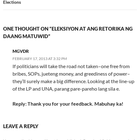
Elections
ONE THOUGHT ON “ELEKSIYON AT ANG RETORIKA NG
DAANG MATUWID”
MGVDR
FEBRUARY 17, 2013 AT 3:32 PM
If politicians will take the road not taken–one free from
bribes, SOPs, jueteng money, and greediness of power–
they’ll surely make a big difference. Looking at the line-up
of the LP and UNA, parang pare-pareho lang sila e.
Reply: Thank you for your feedback. Mabuhay ka!
LEAVE A REPLY