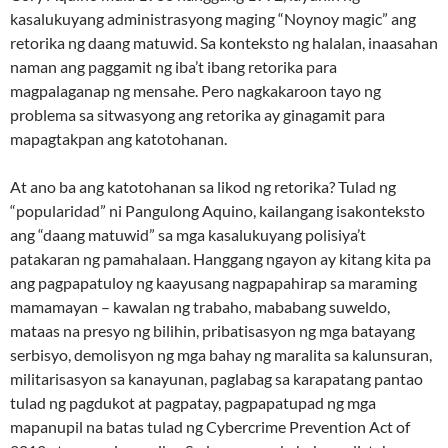
kasalukuyang administrasyong maging “Noynoy magic” ang
retorika ng daang matuwid. Sa konteksto ng halalan, inaasahan
naman ang paggamit ng iba’t ibang retorika para
magpalaganap ng mensahe. Pero nagkakaroon tayo ng
problema sa sitwasyong ang retorika ay ginagamit para
mapagtakpan ang katotohanan.
At ano ba ang katotohanan sa likod ng retorika? Tulad ng
“popularidad” ni Pangulong Aquino, kailangang isakonteksto
ang “daang matuwid” sa mga kasalukuyang polisiya’t
patakaran ng pamahalaan. Hanggang ngayon ay kitang kita pa
ang pagpapatuloy ng kaayusang nagpapahirap sa maraming
mamamayan – kawalan ng trabaho, mababang suweldo,
mataas na presyo ng bilihin, pribatisasyon ng mga batayang
serbisyo, demolisyon ng mga bahay ng maralita sa kalunsuran,
militarisasyon sa kanayunan, paglabag sa karapatang pantao
tulad ng pagdukot at pagpatay, pagpapatupad ng mga
mapanupil na batas tulad ng Cybercrime Prevention Act of