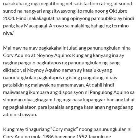
nakakuha ng mga negatibong net satisfaction rating, at sunod-
sunod na nangyari ang sitwasyong ito mula noong Oktubre
2004. Hindi nakakagulat na ang opinyong pampubliko ay hindi
panig kay Macapagal-Arroyo sa malaking bahagi ng termino
niya.”
Malinaw na may pagkakahalintulad ang panunungkulan nina
Cory Aquino at Noynoy Aquino: Kung ang kanyang ina ay
naging pangulo pagkatapos ng panunungkulan ng isang
diktador, si Noynoy Aquino naman ay kasalukuyang
nanunungkulan pagkatapos ng isang pangulong ninais
patalsikin ng malawak na mamamayan. At dahil hindi
maiiwasang ikumpara ang disposisyon ni Pangulong Aquino sa
sinundan niya, ginagamit ng mga nasa kapangyarihan ang lahat
ng pagkakataon para ipaalala ang mga kasalanan ng nagdaang
administrasyon.
Kung may tinaguriang “Cory magic” noong panunungkulan ni
Cory Aquino mula 1986 hanggang 1992, layunin ng