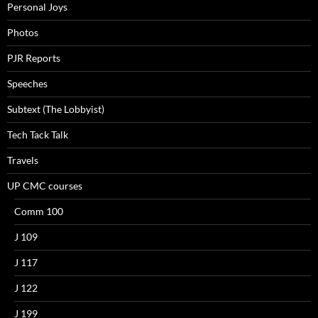
Personal Joys
Photos
PJR Reports
Speeches
Subtext (The Lobbyist)
Tech Tack Talk
Travels
UP CMC courses
Comm 100
J 109
J 117
J 122
J 199