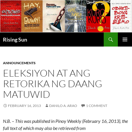
Skip
to
content
Search
Rising Sun
PRIMAR
MENU
ANNOUNCEMENTS
ELEKSIYON AT ANG
RETORIKA NG DAANG
MATUWID
FEBRUARY 16, 2013
DANILO A. ARAO
1 COMMENT
N.B. – This was published in Pinoy Weekly (February 16, 2013), the
full text of which may also be retrieved from