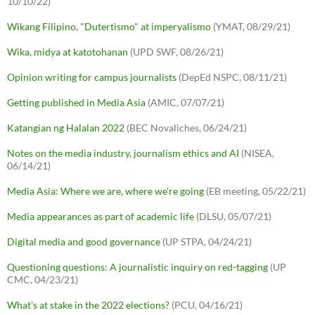
10/10/22)
Wikang Filipino, "Dutertismo" at imperyalismo
(YMAT, 08/29/21)
Wika, midya at katotohanan
(UPD SWF, 08/26/21)
Opinion writing for campus journalists
(DepEd NSPC, 08/11/21)
Getting published in Media Asia
(AMIC, 07/07/21)
Katangian ng Halalan 2022
(BEC Novaliches, 06/24/21)
Notes on the media industry, journalism ethics and AI
(NISEA,
06/14/21)
Media Asia: Where we are, where we're going
(EB meeting, 05/22/21)
Media appearances as part of academic life
(DLSU, 05/07/21)
Digital media and good governance
(UP STPA, 04/24/21)
Questioning questions: A journalistic inquiry on red-tagging
(UP
CMC, 04/23/21)
What's at stake in the 2022 elections?
(PCU, 04/16/21)