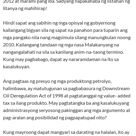
2012 at marami pang iba. Sadyang napakahaba ng listahan ng
litanya ng mahihirap!
Hindi sapat ang sabihin ng mga opisyal ng gobyernong
kailangang bigyan sila ng sapat na panahon para tuparin ang
mga pangako nila nang magsimula silang manungkulan noong
2010. Kailangang tandaan ng mga nasa Malakanyang na
nangangalahati na sila sa kanilang anim-na-taong termino.
Kung may pagbabago, dapat ay nararamdaman na ito sa
kasalukuyan.
Ang pagtaas ng presyo ng mga produktong petrolyo,
halimbawa, ay matutugunan sa pagbabasura ng Downstream
Oil Deregulation Act of 1998 at pagtatanggal ng value- added
tax sa ilang produkto. May pagtatangka ba ang kasalukuyang
administrasyong seryosong pakinggan ang mga argumento at
pag-aralan ang posibilidad ng pagpapatupad nito?
Kung mayroong dapat mangyari sa darating na halalan, ito ay