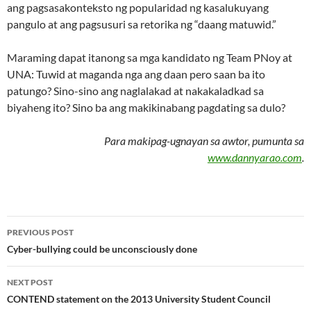
ang pagsasakonteksto ng popularidad ng kasalukuyang
pangulo at ang pagsusuri sa retorika ng “daang matuwid.”
Maraming dapat itanong sa mga kandidato ng Team PNoy at
UNA: Tuwid at maganda nga ang daan pero saan ba ito
patungo? Sino-sino ang naglalakad at nakakaladkad sa
biyaheng ito? Sino ba ang makikinabang pagdating sa dulo?
Para makipag-ugnayan sa awtor, pumunta sa
www.dannyarao.com
.
Post
PREVIOUS POST
navigation
Cyber-bullying could be unconsciously done
NEXT POST
CONTEND statement on the 2013 University Student Council