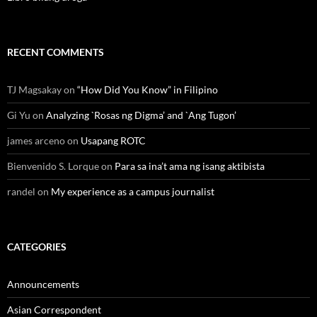
RECENT COMMENTS
TJ Magsakay
on
“How Did You Know” in Filipino
Gi Yu
on
Analyzing `Rosas ng Digma’ and `Ang Tugon’
james arceno
on
Usapang ROTC
Bienvenido S. Lorque
on
Para sa ina’t ama ng isang aktibista
randel
on
My experience as a campus journalist
CATEGORIES
Announcements
Asian Correspondent