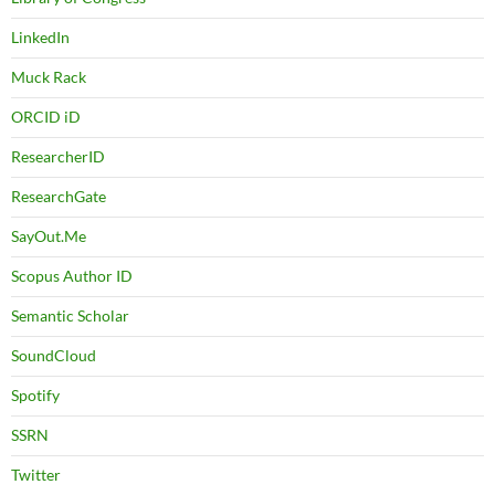
LinkedIn
Muck Rack
ORCID iD
ResearcherID
ResearchGate
SayOut.Me
Scopus Author ID
Semantic Scholar
SoundCloud
Spotify
SSRN
Twitter