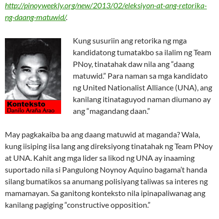
http://pinoyweekly.org/new/2013/02/eleksiyon-at-ang-retorika-
ng-daang-matuwid/
.
Kung susuriin ang retorika ng mga
kandidatong tumatakbo sa ilalim ng Team
PNoy, tinatahak daw nila ang “daang
matuwid.” Para naman sa mga kandidato
ng United Nationalist Alliance (UNA), ang
kanilang itinataguyod naman diumano ay
ang “magandang daan.”
May pagkakaiba ba ang daang matuwid at maganda? Wala,
kung iisiping iisa lang ang direksiyong tinatahak ng Team PNoy
at UNA. Kahit ang mga lider sa likod ng UNA ay inaaming
suportado nila si Pangulong Noynoy Aquino bagama’t handa
silang bumatikos sa anumang polisiyang taliwas sa interes ng
mamamayan. Sa ganitong konteksto nila ipinapaliwanag ang
kanilang pagiging “constructive opposition.”