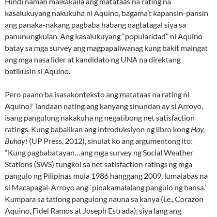
Hindi naman maikakaila ang matataas na rating na
kasalukuyang nakukuha ni Aquino, bagama’t kapansin-pansin
ang panaka-nakang pagbaba habang nagtatagal siya sa
panunungkulan. Ang kasalukuyang “popularidad” ni Aquino
batay sa mga survey ang magpapaliwanag kung bakit maingat
ang mga nasa lider at kandidato ng UNA na direktang
batikusin si Aquino.
Pero paano ba isasakonteksto ang matataas na rating ni
Aquino? Tandaan nating ang kanyang sinundan ay si Arroyo,
isang pangulong nakakuha ng negatibong net satisfaction
ratings. Kung babalikan ang introduksiyon ng libro kong
Hay,
Buhay!
(UP Press, 2012), sinulat ko ang argumentong ito:
“Kung pagbabatayan…ang mga survey ng Social Weather
Stations (SWS) tungkol sa net satisfaction rating
s
ng mga
pangulo ng Pilipinas mula 1986 hanggang 2009, lumalabas na
si Macapagal-Arroyo ang `pinakamalalang pangulo ng bansa.’
Kumpara sa tatlong pangulong nauna sa kanya (i.e., Corazon
Aquino, Fidel Ramos at Joseph Estrada), siya lang ang