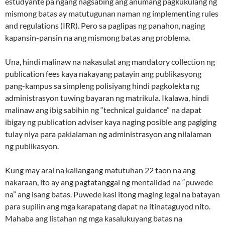
estudyante pa ngang nagsabing ang anumang pagkukulang ng
mismong batas ay matutugunan naman ng implementing rules
and regulations (IRR). Pero sa paglipas ng panahon, naging
kapansin-pansin na ang mismong batas ang problema.
Una, hindi malinaw na nakasulat ang mandatory collection ng
publication fees kaya nakayang patayin ang publikasyong
pang-kampus sa simpleng polisiyang hindi pagkolekta ng
administrasyon tuwing bayaran ng matrikula. Ikalawa, hindi
malinaw ang ibig sabihin ng “technical guidance” na dapat
ibigay ng publication adviser kaya naging posible ang pagiging
tulay niya para pakialaman ng administrasyon ang nilalaman
ng publikasyon.
Kung may aral na kailangang matutuhan 22 taon na ang
nakaraan, ito ay ang pagtatanggal ng mentalidad na “puwede
na” ang isang batas. Puwede kasi itong maging legal na batayan
para supilin ang mga karapatang dapat na itinataguyod nito.
Mahaba ang listahan ng mga kasalukuyang batas na