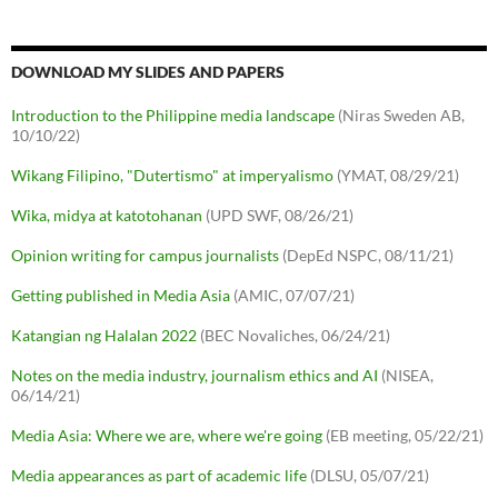
DOWNLOAD MY SLIDES AND PAPERS
Introduction to the Philippine media landscape
(Niras Sweden AB,
10/10/22)
Wikang Filipino, "Dutertismo" at imperyalismo
(YMAT, 08/29/21)
Wika, midya at katotohanan
(UPD SWF, 08/26/21)
Opinion writing for campus journalists
(DepEd NSPC, 08/11/21)
Getting published in Media Asia
(AMIC, 07/07/21)
Katangian ng Halalan 2022
(BEC Novaliches, 06/24/21)
Notes on the media industry, journalism ethics and AI
(NISEA,
06/14/21)
Media Asia: Where we are, where we're going
(EB meeting, 05/22/21)
Media appearances as part of academic life
(DLSU, 05/07/21)