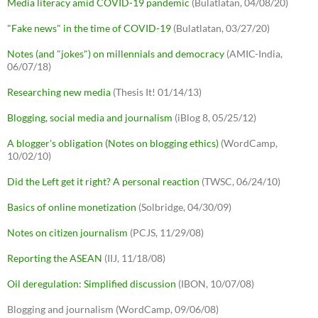
Media literacy amid COVID-19 pandemic
(Bulatlatan, 04/08/20)
"Fake news" in the time of COVID-19
(Bulatlatan, 03/27/20)
Notes (and "jokes") on millennials and democracy
(AMIC-India,
06/07/18)
Researching new media
(Thesis It! 01/14/13)
Blogging, social media and journalism
(iBlog 8, 05/25/12)
A blogger's obligation (Notes on blogging ethics)
(WordCamp,
10/02/10)
Did the Left get it right? A personal reaction
(TWSC, 06/24/10)
Basics of online monetization
(Solbridge, 04/30/09)
Notes on citizen journalism
(PCJS, 11/29/08)
Reporting the ASEAN
(IIJ, 11/18/08)
Oil deregulation: Simplified discussion
(IBON, 10/07/08)
Blogging and journalism (WordCamp, 09/06/08)