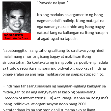
“Puwede na iyan!”
Ito ang madalas na argumento ng isang
nagmamadali’t naiinip. Kung matagal na
nga namang nakabinbin ang isang bagay,
natural lang na kailangan na itong harapin
at agad-agad na tapusin.
Nababanggit din ang tatlong salitang ito sa sitwasyong hindi
malalimang sinuri ang isang bagay at mabilisan itong
sinuportahan. Sa konteksto ng isang polisiya, posibleng nadala
sa titulo o retorika ang isang indibidwal o grupo kaya hindi na
pinag-aralan pa ang mga implikasyon ng pagpapatupad nito.
Hindi man tahasang sinasabi ng mangilan-ngilang kaibigan sa
midya, ganito na ang nangyayari sa kaso ng panukalang
Freedom of Information (FOI) Act. Pinag-usapan na ito ng iba’t
ibang indibidwal at organisasyon noon pang 2001.
Natatandaan ko pa ang taon dahil sumama ako sa ilang