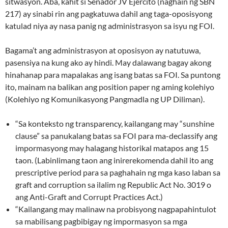
sitwasyon. Aba, kahit si Senador JV Ejercito (naghain ng SBN
217) ay sinabi rin ang pagkatuwa dahil ang taga-oposisyong
katulad niya ay nasa panig ng administrasyon sa isyu ng FOI.
Bagama’t ang administrasyon at oposisyon ay natutuwa,
pasensiya na kung ako ay hindi. May dalawang bagay akong
hinahanap para mapalakas ang isang batas sa FOI. Sa puntong
ito, mainam na balikan ang position paper ng aming kolehiyo
(Kolehiyo ng Komunikasyong Pangmadla ng UP Diliman).
“Sa konteksto ng transparency, kailangang may “sunshine
clause” sa panukalang batas sa FOI para ma-declassify ang
impormasyong may halagang historikal matapos ang 15
taon. (Labinlimang taon ang inirerekomenda dahil ito ang
prescriptive period para sa paghahain ng mga kaso laban sa
graft and corruption sa ilalim ng Republic Act No. 3019 o
ang Anti-Graft and Corrupt Practices Act.)
“Kailangang may malinaw na probisyong nagpapahintulot
sa mabilisang pagbibigay ng impormasyon sa mga