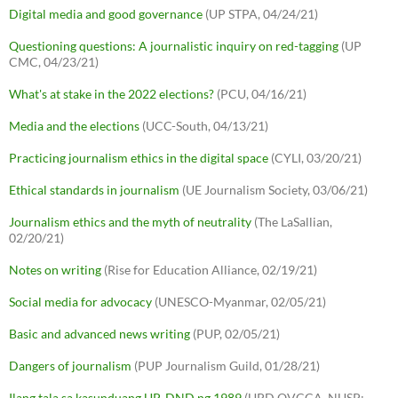
Digital media and good governance
(UP STPA, 04/24/21)
Questioning questions: A journalistic inquiry on red-tagging
(UP
CMC, 04/23/21)
What's at stake in the 2022 elections?
(PCU, 04/16/21)
Media and the elections
(UCC-South, 04/13/21)
Practicing journalism ethics in the digital space
(CYLI, 03/20/21)
Ethical standards in journalism
(UE Journalism Society, 03/06/21)
Journalism ethics and the myth of neutrality
(The LaSallian,
02/20/21)
Notes on writing
(Rise for Education Alliance, 02/19/21)
Social media for advocacy
(UNESCO-Myanmar, 02/05/21)
Basic and advanced news writing
(PUP, 02/05/21)
Dangers of journalism
(PUP Journalism Guild, 01/28/21)
Ilang tala sa kasunduang UP-DND ng 1989
(UPD OVCCA, NUSP;