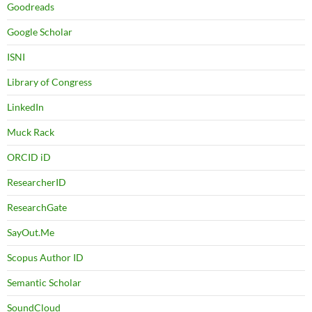
Goodreads
Google Scholar
ISNI
Library of Congress
LinkedIn
Muck Rack
ORCID iD
ResearcherID
ResearchGate
SayOut.Me
Scopus Author ID
Semantic Scholar
SoundCloud