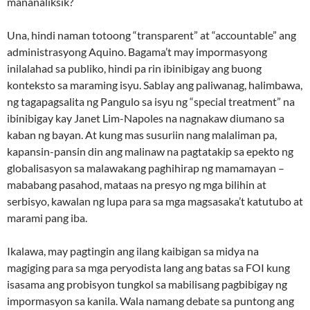
mananaliksik?
Una, hindi naman totoong “transparent” at “accountable” ang
administrasyong Aquino. Bagama’t may impormasyong
inilalahad sa publiko, hindi pa rin ibinibigay ang buong
konteksto sa maraming isyu. Sablay ang paliwanag, halimbawa,
ng tagapagsalita ng Pangulo sa isyu ng “special treatment” na
ibinibigay kay Janet Lim-Napoles na nagnakaw diumano sa
kaban ng bayan. At kung mas susuriin nang malaliman pa,
kapansin-pansin din ang malinaw na pagtatakip sa epekto ng
globalisasyon sa malawakang paghihirap ng mamamayan –
mababang pasahod, mataas na presyo ng mga bilihin at
serbisyo, kawalan ng lupa para sa mga magsasaka’t katutubo at
marami pang iba.
Ikalawa, may pagtingin ang ilang kaibigan sa midya na
magiging para sa mga peryodista lang ang batas sa FOI kung
isasama ang probisyon tungkol sa mabilisang pagbibigay ng
impormasyon sa kanila. Wala namang debate sa puntong ang