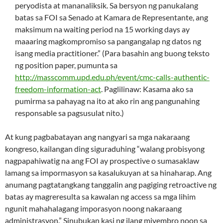
peryodista at mananaliksik. Sa bersyon ng panukalang
batas sa FOI sa Senado at Kamara de Representante, ang
maksimum na waiting period na 15 working days ay
maaaring magkompromiso sa pangangalap ng datos ng
isang media practitioner.” (Para basahin ang buong teksto
ng position paper, pumunta sa
http://masscomm.upd.edu.ph/event/cmc-calls-authentic-
freedom-information-act
. Paglilinaw: Kasama ako sa
pumirma sa pahayag na ito at ako rin ang pangunahing
responsable sa pagsusulat nito.)
At kung pagbabatayan ang nangyari sa mga nakaraang
kongreso, kailangan ding siguraduhing “walang probisyong
nagpapahiwatig na ang FOI ay prospective o sumasaklaw
lamang sa impormasyon sa kasalukuyan at sa hinaharap. Ang
anumang pagtatangkang tanggalin ang pagiging retroactive ng
batas ay magreresulta sa kawalan ng access sa mga lihim
ngunit mahahalagang imporasyon noong nakaraang
administrasyon.” Sinubukan kasi ng ilang miyembro noon sa