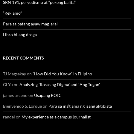
SRN 191, peryodismo at “pekeng balita”
“Reklamo”
Para sa batang ayaw mag-aral
Libro bilang droga
RECENT COMMENTS
TJ Magsakay
on
“How Did You Know” in Filipino
Gi Yu
on
Analyzing `Rosas ng Digma’ and `Ang Tugon’
james arceno
on
Usapang ROTC
Bienvenido S. Lorque
on
Para sa ina’t ama ng isang aktibista
randel
on
My experience as a campus journalist