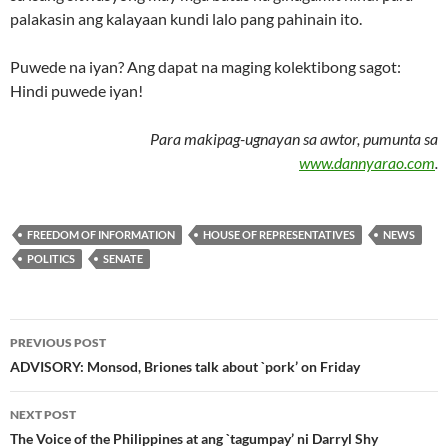
palakasin ang kalayaan kundi lalo pang pahinain ito.
Puwede na iyan? Ang dapat na maging kolektibong sagot:
Hindi puwede iyan!
Para makipag-ugnayan sa awtor, pumunta sa
www.dannyarao.com
.
FREEDOM OF INFORMATION
HOUSE OF REPRESENTATIVES
NEWS
POLITICS
SENATE
Post
PREVIOUS POST
navigation
ADVISORY: Monsod, Briones talk about `pork’ on Friday
NEXT POST
The Voice of the Philippines at ang `tagumpay’ ni Darryl Shy