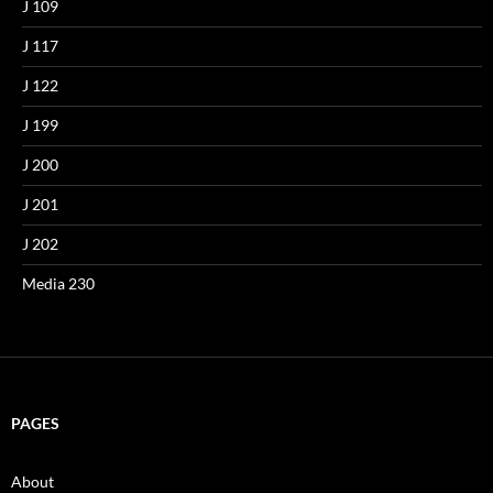
J 109
J 117
J 122
J 199
J 200
J 201
J 202
Media 230
PAGES
About