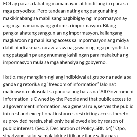
FOI ay para sa lahat ng mamamayan at hindi lang ito para sa
mga peryodista. Pero tandaan nating ang pangunahing
makikinabang sa mabilisang pagbibigay ng impormasyon ay
ang mga mamamayang gutom sa impormasyon. Bilang
pangkalahatang sanggunian ng impormasyon, kailangang
magkaroon ng mabilisang access sa impormasyon ang midya
dahil hindi akma sa araw-araw na gawain ng mga peryodista
ang patagalin pa ang anumang kahilingan para makakuha ng
impormasyon mula sa mga ahensiya ng gobyerno.
Ikatlo, may mangilan-ngilang indibidwal at grupo na nadala sa
ganda ng retorika ng “freedom of information” lalo na’t
malinaw na nakasulat sa panukalang batas na “All Government
Information is Owned by the People and that public access to
all government information, as a general rule, serves the public
interest and exceptional instances restricting access thereto,
as provided herein, shall only be allowed also by reason of
public interest. (Sec. 2, Declaration of Policy, SBN 64)” Opo,
sinadyang isulat sa malalaking titik ang ilang salita para