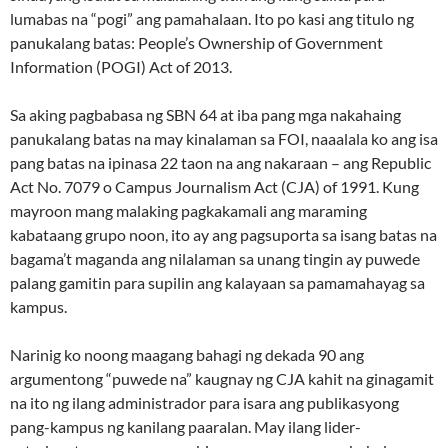
lumabas na “pogi” ang pamahalaan. Ito po kasi ang titulo ng
panukalang batas: People’s Ownership of Government
Information (POGI) Act of 2013.
Sa aking pagbabasa ng SBN 64 at iba pang mga nakahaing
panukalang batas na may kinalaman sa FOI, naaalala ko ang isa
pang batas na ipinasa 22 taon na ang nakaraan – ang Republic
Act No. 7079 o Campus Journalism Act (CJA) of 1991. Kung
mayroon mang malaking pagkakamali ang maraming
kabataang grupo noon, ito ay ang pagsuporta sa isang batas na
bagama’t maganda ang nilalaman sa unang tingin ay puwede
palang gamitin para supilin ang kalayaan sa pamamahayag sa
kampus.
Narinig ko noong maagang bahagi ng dekada 90 ang
argumentong “puwede na” kaugnay ng CJA kahit na ginagamit
na ito ng ilang administrador para isara ang publikasyong
pang-kampus ng kanilang paaralan. May ilang lider-