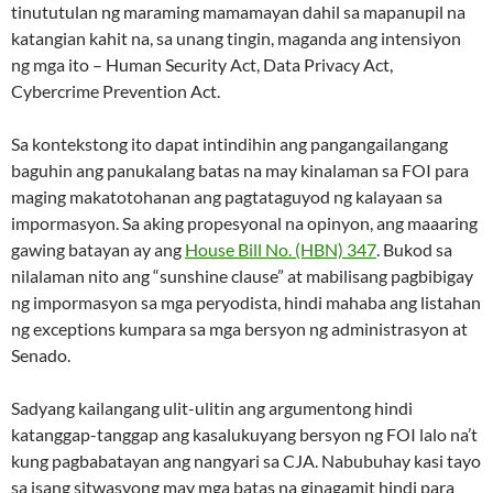
tinututulan ng maraming mamamayan dahil sa mapanupil na
katangian kahit na, sa unang tingin, maganda ang intensiyon
ng mga ito – Human Security Act, Data Privacy Act,
Cybercrime Prevention Act.
Sa kontekstong ito dapat intindihin ang pangangailangang
baguhin ang panukalang batas na may kinalaman sa FOI para
maging makatotohanan ang pagtataguyod ng kalayaan sa
impormasyon. Sa aking propesyonal na opinyon, ang maaaring
gawing batayan ay ang
House Bill No. (HBN) 347
. Bukod sa
nilalaman nito ang “sunshine clause” at mabilisang pagbibigay
ng impormasyon sa mga peryodista, hindi mahaba ang listahan
ng exceptions kumpara sa mga bersyon ng administrasyon at
Senado.
Sadyang kailangang ulit-ulitin ang argumentong hindi
katanggap-tanggap ang kasalukuyang bersyon ng FOI lalo na’t
kung pagbabatayan ang nangyari sa CJA. Nabubuhay kasi tayo
sa isang sitwasyong may mga batas na ginagamit hindi para