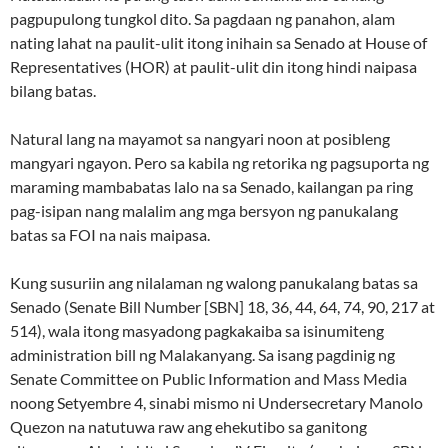
pagpupulong tungkol dito. Sa pagdaan ng panahon, alam
nating lahat na paulit-ulit itong inihain sa Senado at House of
Representatives (HOR) at paulit-ulit din itong hindi naipasa
bilang batas.
Natural lang na mayamot sa nangyari noon at posibleng
mangyari ngayon. Pero sa kabila ng retorika ng pagsuporta ng
maraming mambabatas lalo na sa Senado, kailangan pa ring
pag-isipan nang malalim ang mga bersyon ng panukalang
batas sa FOI na nais maipasa.
Kung susuriin ang nilalaman ng walong panukalang batas sa
Senado (Senate Bill Number [SBN] 18, 36, 44, 64, 74, 90, 217 at
514), wala itong masyadong pagkakaiba sa isinumiteng
administration bill ng Malakanyang. Sa isang pagdinig ng
Senate Committee on Public Information and Mass Media
noong Setyembre 4, sinabi mismo ni Undersecretary Manolo
Quezon na natutuwa raw ang ehekutibo sa ganitong