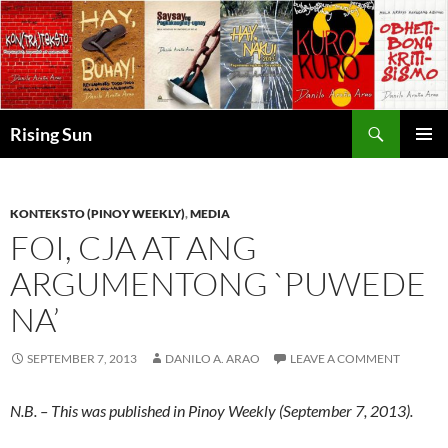
Skip
to
content
Search
Rising Sun
PRIMAR
MENU
KONTEKSTO (PINOY WEEKLY)
,
MEDIA
FOI, CJA AT ANG
ARGUMENTONG `PUWEDE
NA’
SEPTEMBER 7, 2013
DANILO A. ARAO
LEAVE A COMMENT
N.B. – This was published in Pinoy Weekly (September 7, 2013).