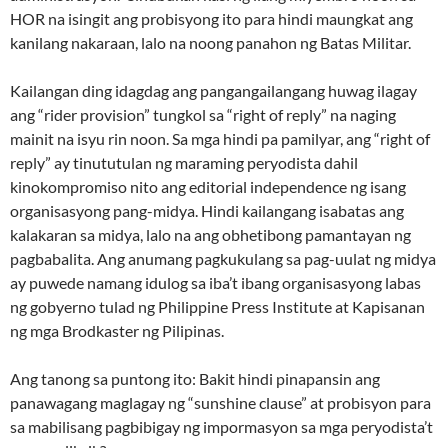
HOR na isingit ang probisyong ito para hindi maungkat ang
kanilang nakaraan, lalo na noong panahon ng Batas Militar.
Kailangan ding idagdag ang pangangailangang huwag ilagay
ang “rider provision” tungkol sa “right of reply” na naging
mainit na isyu rin noon. Sa mga hindi pa pamilyar, ang “right of
reply” ay tinututulan ng maraming peryodista dahil
kinokompromiso nito ang editorial independence ng isang
organisasyong pang-midya. Hindi kailangang isabatas ang
kalakaran sa midya, lalo na ang obhetibong pamantayan ng
pagbabalita. Ang anumang pagkukulang sa pag-uulat ng midya
ay puwede namang idulog sa iba’t ibang organisasyong labas
ng gobyerno tulad ng Philippine Press Institute at Kapisanan
ng mga Brodkaster ng Pilipinas.
Ang tanong sa puntong ito: Bakit hindi pinapansin ang
panawagang maglagay ng “sunshine clause” at probisyon para
sa mabilisang pagbibigay ng impormasyon sa mga peryodista’t