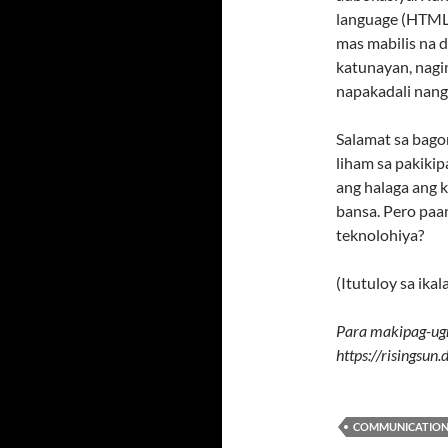
language (HTML)
mas mabilis na 
katunayan, nagin
napakadali nang
Salamat sa bagon
liham sa pakiki
ang halaga ang 
bansa. Pero paa
teknolohiya?
(Itutuloy sa ika
Para makipag-ug
https://risingsu
COMMUNICATIO