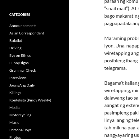
paraan ng komun
“snail mail”). A
CATEGORIES
bago makarating 
pagpapadala an
Announcements
Asian Correspondent
Maraming probl
Bulatlat
iyon. Una, napa
Driving
wiretapping ang
Eye on Ethics
posibleng ibang
Funny signs
telegrama.
Grammar Check
Interviews
Bagama’t kailan
JoongAng Daily
wiretapping, mi
Killings
dalawang tao sa
Konteksto (Pinoy Weekly)
aangat ng extens
Media
pasimpleng pakik
Motorcycling
linya lang ng te
Music
tahimik na pag-
Personal Joys
nangyayaring us
Photos