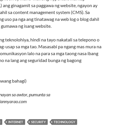
 ang ginagamit sa paggawa ng website, ngayon ay
dahil sa content management system (CMS). Sa
g uso pa nga ang tinatawag na web log o blog dahil
 gumawa ng isang website.
g teknolohiya, hindi na tayo nakatali sa telepono o
pag-usap sa mga tao. Masasabi pa ngang mas mura na
komunikasyon lalo na para sa mga taong nasa ibang
no na lang ang seguridad bunga ng bagong
lawang bahagi)
nayan sa awtor, pumunta sa
n.dannyarao.com
N
INTERNET
SECURITY
TECHNOLOGY