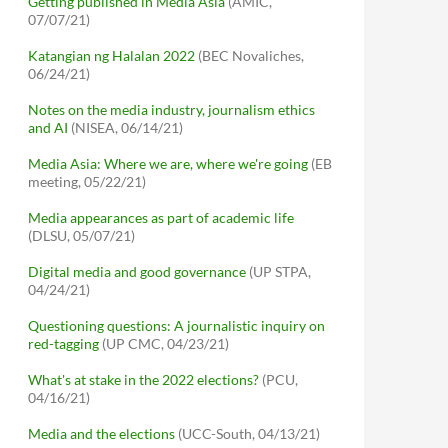
Getting published in Media Asia
(AMIC,
07/07/21)
Katangian ng Halalan 2022
(BEC Novaliches,
06/24/21)
Notes on the media industry, journalism ethics
and AI
(NISEA, 06/14/21)
Media Asia: Where we are, where we're going
(EB
meeting, 05/22/21)
Media appearances as part of academic life
(DLSU, 05/07/21)
Digital media and good governance
(UP STPA,
04/24/21)
Questioning questions: A journalistic inquiry on
red-tagging
(UP CMC, 04/23/21)
What's at stake in the 2022 elections?
(PCU,
04/16/21)
Media and the elections
(UCC-South, 04/13/21)