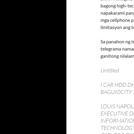
bagong high-tech
napakarami pang
mga cellphone p
limitasyon ang 
Sa panahon ng In
telegrama nama
ganitong nilala
Untitled
I CAR HDD D
BAGUIOCITY 
LOUIS NAPO
EXECUTIVE D
INFORMATIO
TECHNOLOGY