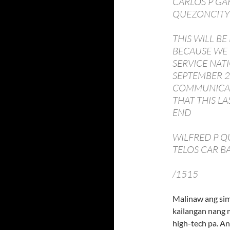
CARLOS P GA
QUEZONCITY
THIS WILL BE
BECAUSE WE 
SERVICE NAT
SEPTEMBER 2
COMMUNICAT
THAT THIS L
END
WILFRED P Q
TELOS CAR B
/1515
Malinaw ang sim
kailangan nang
high-tech pa. A