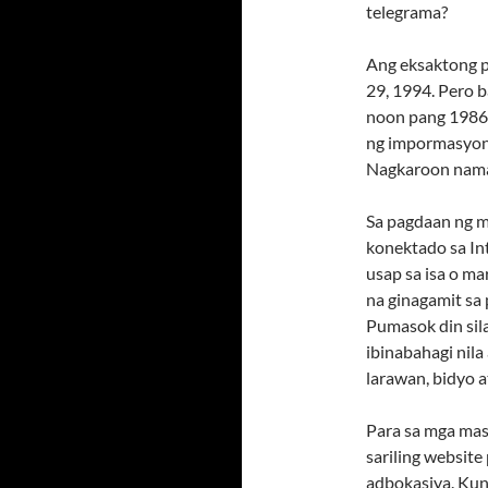
telegrama?
Ang eksaktong p
29, 1994. Pero b
noon pang 1986 
ng impormasyon 
Nagkaroon naman
Sa pagdaan ng m
konektado sa In
usap sa isa o ma
na ginagamit sa
Pumasok din sila
ibinabahagi nil
larawan, bidyo a
Para sa mga mas
sariling website
adbokasiya. Ku