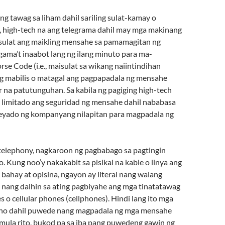
g tawag sa liham dahil sariling sulat-kamay o
g, high-tech na ang telegrama dahil may mga makinang
isulat ang maikling mensahe sa pamamagitan ng
ama’t inaabot lang ng ilang minuto para ma-
se Code (i.e., maisulat sa wikang naiintindihan
g mabilis o matagal ang pagpapadala ng mensahe
 na patutunguhan. Sa kabila ng pagiging high-tech
a limitado ang seguridad ng mensahe dahil nababasa
eyado ng kompanyang nilapitan para magpadala ng
 telephony, nagkaroon ng pagbabago sa pagtingin
o. Kung noo’y nakakabit sa pisikal na kable o linya ang
bahay at opisina, ngayon ay literal nang walang
 nang dalhin sa ating pagbiyahe ang mga tinatatawag
 o cellular phones (cellphones). Hindi lang ito mga
ono dahil puwede nang magpadala ng mga mensahe
 mula rito, bukod pa sa iba pang puwedeng gawin ng