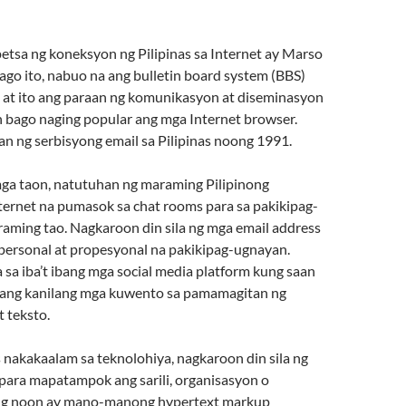
etsa ng koneksyon ng Pilipinas sa Internet ay Marso
ago ito, nabuo na ang bulletin board system (BBS)
at ito ang paraan ng komunikasyon at diseminasyon
bago naging popular ang mga Internet browser.
 ng serbisyong email sa Pilipinas noong 1991.
ga taon, natutuhan ng maraming Pilipinong
ternet na pumasok sa chat rooms para sa pakikipag-
raming tao. Nagkaroon din sila ng mga email address
 personal at propesyonal na pakikipag-ugnayan.
 sa iba’t ibang mga social media platform kung saan
a ang kanilang mga kuwento sa pamamagitan ng
t teksto.
 nakakaalam sa teknolohiya, nagkaroon din sila ng
 para mapatampok ang sarili, organisasyon o
ng noon ay mano-manong hypertext markup