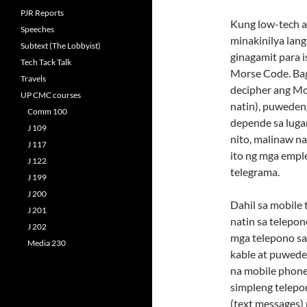
PJR Reports
Kung low-tech an
Speeches
minakinilya lan
Subtext (The Lobbyist)
ginagamit para 
Tech Tack Talk
Morse Code. Bag
Travels
decipher ang Mor
UP CMC courses
natin), puweden
Comm 100
depende sa lugar
J 109
nito, malinaw n
J 117
ito ng mga empl
J 122
telegrama.
J 199
J 200
Dahil sa mobile
J 201
natin sa telepon
J 202
mga telepono sa 
Media 230
kable at puwede
na mobile phones
simpleng telep
(text messages)