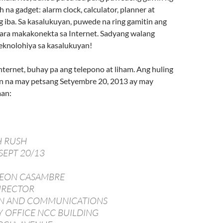
 na gadget: alarm clock, calculator, planner at
 iba. Sa kasalukuyan, puwede na ring gamitin ang
ara makakonekta sa Internet. Sadyang walang
teknolohiya sa kasalukuyan!
ternet, buhay pa ang telepono at liham. Ang huling
n na may petsang Setyembre 20, 2013 ay may
man:
H RUSH
SEPT 20/13
LEON CASAMBRE
IRECTOR
N AND COMMUNICATIONS
 OFFICE NCC BUILDING