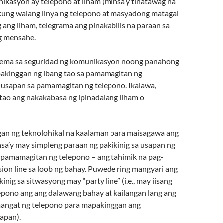
ikasyon ay telepono at liham (minsa’y tinatawag na
t kung walang linya ng telepono at masyadong matagal
ang liham, telegrama ang pinakabilis na paraan sa
g mensahe.
ema sa seguridad ng komunikasyon noong panahong
pakinggan ng ibang tao sa pamamagitan ng
 usapan sa pamamagitan ng telepono. Ikalawa,
 tao ang nakakabasa ng ipinadalang liham o
gan ng teknolohikal na kaalaman para maisagawa ang
nsa’y may simpleng paraan ng pakikinig sa usapan ng
 pamamagitan ng telepono – ang tahimik na pag-
ion line sa loob ng bahay. Puwede ring mangyari ang
inig sa sitwasyong may “party line” (i.e., may iisang
lepono ang ang dalawang bahay at kailangan lang ang
aangat ng telepono para mapakinggan ang
apan).