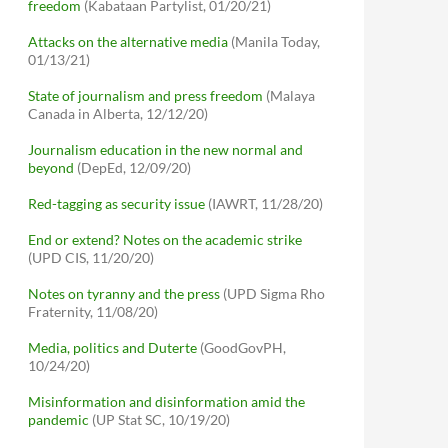
freedom
(Kabataan Partylist, 01/20/21)
Attacks on the alternative media
(Manila Today,
01/13/21)
State of journalism and press freedom
(Malaya
Canada in Alberta, 12/12/20)
Journalism education in the new normal and
beyond
(DepEd, 12/09/20)
Red-tagging as security issue
(IAWRT, 11/28/20)
End or extend? Notes on the academic strike
(UPD CIS, 11/20/20)
Notes on tyranny and the press
(UPD Sigma Rho
Fraternity, 11/08/20)
Media, politics and Duterte
(GoodGovPH,
10/24/20)
Misinformation and disinformation amid the
pandemic
(UP Stat SC, 10/19/20)