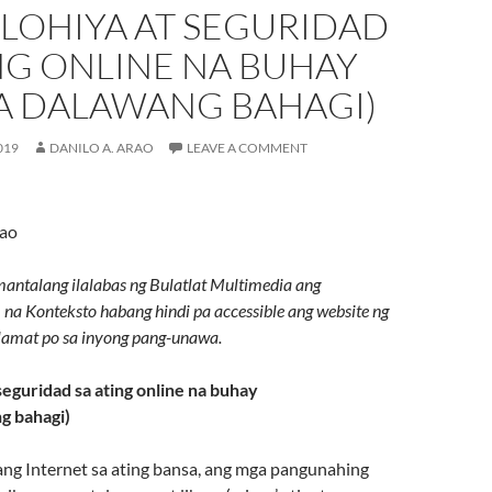
LOHIYA AT SEGURIDAD
NG ONLINE NA BUHAY
SA DALAWANG BAHAGI)
019
DANILO A. ARAO
LEAVE A COMMENT
rao
ntalang ilalabas ng Bulatlat Multimedia ang
na Konteksto habang hindi pa accessible ang website ng
lamat po sa inyong pang-unawa.
seguridad sa ating online na buhay
g bahagi)
ng Internet sa ating bansa, ang mga pangunahing