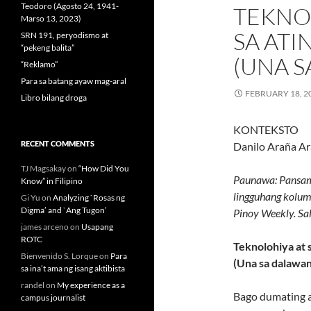
Teodoro (Agosto 24, 1941-
TEKNO
Marso 13, 2023)
SA ATI
SRN 191, peryodismo at
“pekeng balita”
(UNA 
“Reklamo”
Para sa batang ayaw mag-aral
FEBRUARY 18, 2
Libro bilang droga
KONTEKSTO
RECENT COMMENTS
Danilo Araña A
TJ Magsakay
on
“How Did You
Paunawa: Pansama
Know” in Filipino
lingguhang kolum 
Gi Yu
on
Analyzing `Rosas ng
Digma’ and `Ang Tugon’
Pinoy Weekly. Sa
james arceno
on
Usapang
ROTC
Teknolohiya at 
Bienvenido S. Lorque
on
Para
(Una sa dalawan
sa ina’t ama ng isang aktibista
randel
on
My experience as a
Bago dumating a
campus journalist