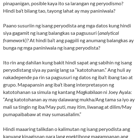
pinapanigan, posible kaya ito sa larangan ng peryodismo?
Hindi ba’t bilang tao, tayong lahat ay may paniniwala?
Paano susuriin ng isang peryodista ang mga datos kung hindi
siya gagamit ng isang balangkas sa pagsusuri (
analytical
framework
)? At hindi ba’t ang pagpili ng anumang balangkas ay
bunga ng mga paniniwala ng isang peryodista?
Ito rin ang dahilan kung bakit hindi sapat ang sabihin ng isang
peryodistang siya ay panig lang sa “katotohanan.” Ang huli ay
nakadepende pa rin sa pagsusuri ng datos ng iba’t ibang tao at
grupo. Mapapansin ang iba’t ibang interpretasyon ng
katotohanan sa simula ng kantang
Magkabilaan
ni Joey Ayala:
“Ang katotohanan ay may dalawang mukha/Ang tama sa iyo ay
mali sa tingin ng iba/May puti, may itim, liwanag at dilim/May
pumapaibabaw at may sumasailalim.”
Hindi maaaring talikdan o kalimutan ng isang peryodista ang
kanyang kinagisnan para lang epektibong magampanan ang