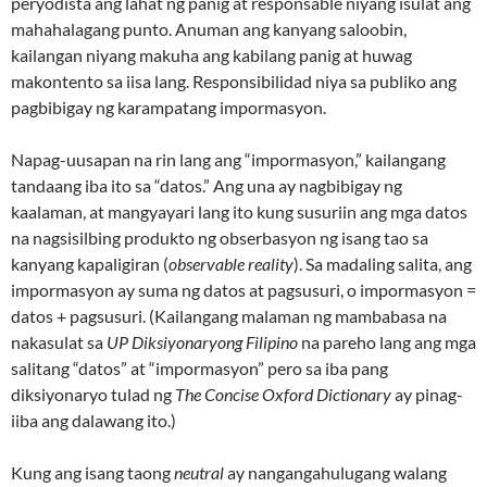
peryodista ang lahat ng panig at responsable niyang isulat ang
mahahalagang punto. Anuman ang kanyang saloobin,
kailangan niyang makuha ang kabilang panig at huwag
makontento sa iisa lang. Responsibilidad niya sa publiko ang
pagbibigay ng karampatang impormasyon.
Napag-uusapan na rin lang ang “impormasyon,” kailangang
tandaang iba ito sa “datos.” Ang una ay nagbibigay ng
kaalaman, at mangyayari lang ito kung susuriin ang mga datos
na nagsisilbing produkto ng obserbasyon ng isang tao sa
kanyang kapaligiran (
observable reality
). Sa madaling salita, ang
impormasyon ay suma ng datos at pagsusuri, o impormasyon =
datos + pagsusuri. (Kailangang malaman ng mambabasa na
nakasulat sa
UP Diksiyonaryong Filipino
na pareho lang ang mga
salitang “datos” at “impormasyon” pero sa iba pang
diksiyonaryo tulad ng
The Concise Oxford Dictionary
ay pinag-
iiba ang dalawang ito.)
Kung ang isang taong
neutral
ay nangangahulugang walang