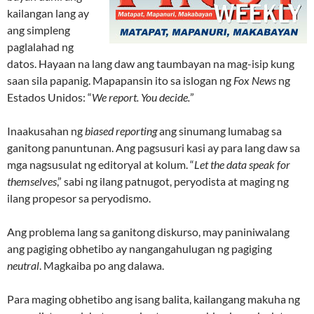
kailangan lang ay
ang simpleng
paglalahad ng
datos. Hayaan na lang daw ang taumbayan na mag-isip kung
saan sila papanig. Mapapansin ito sa islogan ng
Fox News
ng
Estados Unidos: “
We report. You decide.
”
Inaakusahan ng
biased reporting
ang sinumang lumabag sa
ganitong panuntunan. Ang pagsusuri kasi ay para lang daw sa
mga nagsusulat ng editoryal at kolum. “
Let the data speak for
themselves
,” sabi ng ilang patnugot, peryodista at maging ng
ilang propesor sa peryodismo.
Ang problema lang sa ganitong diskurso, may paniniwalang
ang pagiging obhetibo ay nangangahulugan ng pagiging
neutral
. Magkaiba po ang dalawa.
Para maging obhetibo ang isang balita, kailangang makuha ng