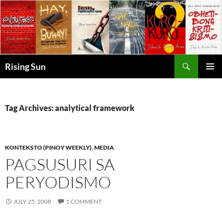
Skip
to
content
Search
Rising Sun
PRIMAR
MENU
Tag Archives: analytical framework
KONTEKSTO (PINOY WEEKLY)
,
MEDIA
PAGSUSURI SA
PERYODISMO
JULY 25, 2008
1 COMMENT