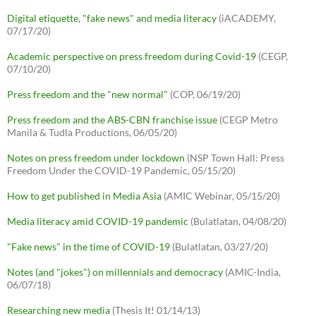
Digital etiquette, "fake news" and media literacy
(iACADEMY,
07/17/20)
Academic perspective on press freedom during Covid-19
(CEGP,
07/10/20)
Press freedom and the "new normal"
(COP, 06/19/20)
Press freedom and the ABS-CBN franchise issue
(CEGP Metro
Manila & Tudla Productions, 06/05/20)
Notes on press freedom under lockdown
(NSP Town Hall: Press
Freedom Under the COVID-19 Pandemic, 05/15/20)
How to get published in Media Asia
(AMIC Webinar, 05/15/20)
Media literacy amid COVID-19 pandemic
(Bulatlatan, 04/08/20)
"Fake news" in the time of COVID-19
(Bulatlatan, 03/27/20)
Notes (and "jokes") on millennials and democracy
(AMIC-India,
06/07/18)
Researching new media
(Thesis It! 01/14/13)