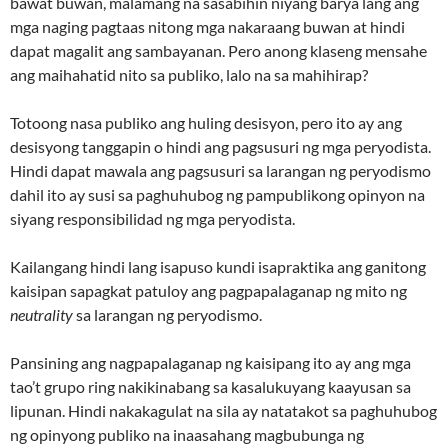
bawat buwan, malamang na sasabihin niyang barya lang ang
mga naging pagtaas nitong mga nakaraang buwan at hindi
dapat magalit ang sambayanan. Pero anong klaseng mensahe
ang maihahatid nito sa publiko, lalo na sa mahihirap?
Totoong nasa publiko ang huling desisyon, pero ito ay ang
desisyong tanggapin o hindi ang pagsusuri ng mga peryodista.
Hindi dapat mawala ang pagsusuri sa larangan ng peryodismo
dahil ito ay susi sa paghuhubog ng pampublikong opinyon na
siyang responsibilidad ng mga peryodista.
Kailangang hindi lang isapuso kundi isapraktika ang ganitong
kaisipan sapagkat patuloy ang pagpapalaganap ng mito ng
neutrality
sa larangan ng peryodismo.
Pansining ang nagpapalaganap ng kaisipang ito ay ang mga
tao’t grupo ring nakikinabang sa kasalukuyang kaayusan sa
lipunan. Hindi nakakagulat na sila ay natatakot sa paghuhubog
ng opinyong publiko na inaasahang magbubunga ng