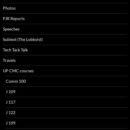
Photos
PJR Reports
Speeches
Subtext (The Lobbyist)
Tech Tack Talk
Travels
UP CMC courses
Comm 100
J 109
J 117
J 122
J 199