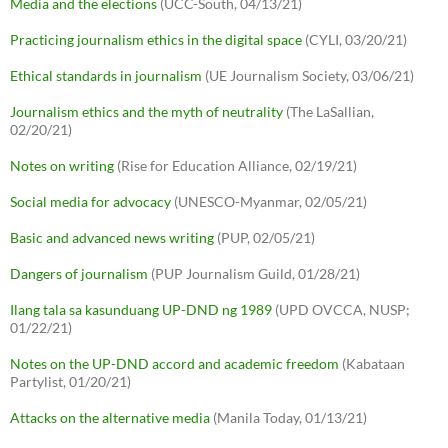
Media and the elections
(UCC-South, 04/13/21)
Practicing journalism ethics in the digital space
(CYLI, 03/20/21)
Ethical standards in journalism
(UE Journalism Society, 03/06/21)
Journalism ethics and the myth of neutrality
(The LaSallian,
02/20/21)
Notes on writing
(Rise for Education Alliance, 02/19/21)
Social media for advocacy
(UNESCO-Myanmar, 02/05/21)
Basic and advanced news writing
(PUP, 02/05/21)
Dangers of journalism
(PUP Journalism Guild, 01/28/21)
Ilang tala sa kasunduang UP-DND ng 1989
(UPD OVCCA, NUSP;
01/22/21)
Notes on the UP-DND accord and academic freedom
(Kabataan
Partylist, 01/20/21)
Attacks on the alternative media
(Manila Today, 01/13/21)