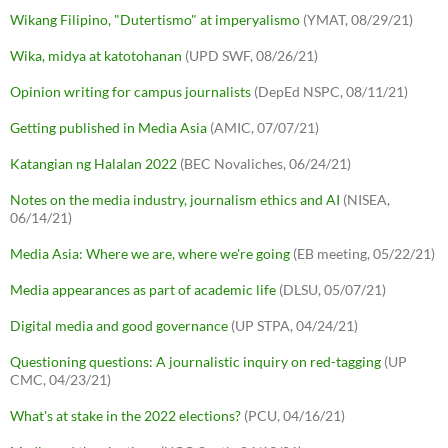
Wikang Filipino, "Dutertismo" at imperyalismo
(YMAT, 08/29/21)
Wika, midya at katotohanan
(UPD SWF, 08/26/21)
Opinion writing for campus journalists
(DepEd NSPC, 08/11/21)
Getting published in Media Asia
(AMIC, 07/07/21)
Katangian ng Halalan 2022
(BEC Novaliches, 06/24/21)
Notes on the media industry, journalism ethics and AI
(NISEA,
06/14/21)
Media Asia: Where we are, where we're going
(EB meeting, 05/22/21)
Media appearances as part of academic life
(DLSU, 05/07/21)
Digital media and good governance
(UP STPA, 04/24/21)
Questioning questions: A journalistic inquiry on red-tagging
(UP
CMC, 04/23/21)
What's at stake in the 2022 elections?
(PCU, 04/16/21)