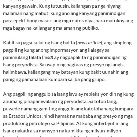
kanyang gawain. Kung tutuusin, kailangan pa nga niyang
malaman nang mabuti kung ano ang kanyang paninindigan
para epektibong masuri ang mga datos niya, para matukoy ang
mga bagay na kailangang malaman ng publiko.
Kahit sa pagsusulat ng isang balita (
news article
), ang simpleng
pagpili ng kung anong impormasyon ang ilalagay sa
panimulang talata (
lead
) ay nagpapakita ng paninindigan ng
isang peryodista. Sa usapin ng pagtaas ng presyo ng langis,
halimbawa, kailangang may batayan kung bakit uunahin ang
panig ng pamahalaan kumpara sa iba pang grupo.
Ang pagpili ng anggulo sa isang isyu ay repleksiyon din ng kung
anumang pinapaniwalaan ng peryodista. Sa totoo lang,
puwede namang gamiting anggulo ang katotohanang kumpara
sa Estados Unidos, hindi hamak na mababa ang presyo ng mga
produktong petroloyo sa Pilipinas. At kung iinterbyuhin ang
isang nakatira sa mansyon na kumikita ng milyun-milyon