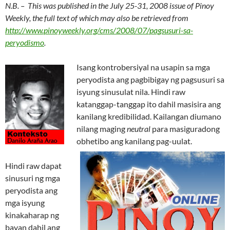
N.B. – This was published in the July 25-31, 2008 issue of Pinoy
Weekly, the full text of which may also be retrieved from
http://www.pinoyweekly.org/cms/2008/07/pagsusuri-sa-
peryodismo
.
Isang kontrobersiyal na usapin sa mga
peryodista ang pagbibigay ng pagsusuri sa
isyung sinusulat nila. Hindi raw
katanggap-tanggap ito dahil masisira ang
kanilang kredibilidad. Kailangan diumano
nilang maging
neutral
para masiguradong
obhetibo ang kanilang pag-uulat.
Hindi raw dapat
sinusuri ng mga
peryodista ang
mga isyung
kinakaharap ng
bayan dahil ang