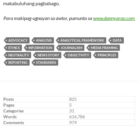
makabuluhang pagbabago.
Para makipag-ugnayan sa awtor, pumunta sa
www.dannyarao.com
ADVOCACY
ANALYSIS
ANALYTICAL FRAMEWORK
DATA
ETHICS
INFORMATION
JOURNALISM
MEDIA FRAMING
NEUTRALITY
NEWS STORY
OBJECTIVITY
PRINCIPLES
REPORTING
STANDARDS
Posts
825
Pages
5
Categories
31
Words
616,786
Comments
979