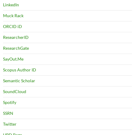
LinkedIn
Muck Rack
ORCID iD
ResearcherID
ResearchGate
SayOut.Me
Scopus Author ID
Semantic Scholar
SoundCloud
Spotify
SSRN
Twitter
UPD Page