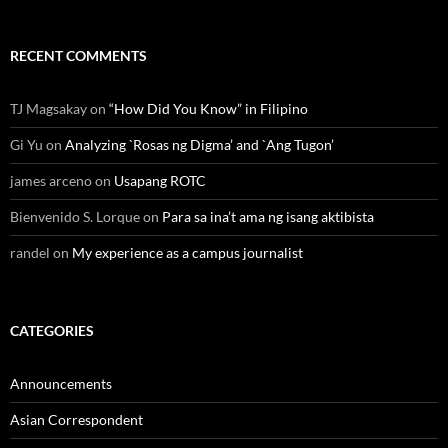
RECENT COMMENTS
TJ Magsakay
on
“How Did You Know” in Filipino
Gi Yu
on
Analyzing `Rosas ng Digma’ and `Ang Tugon’
james arceno
on
Usapang ROTC
Bienvenido S. Lorque
on
Para sa ina’t ama ng isang aktibista
randel
on
My experience as a campus journalist
CATEGORIES
Announcements
Asian Correspondent