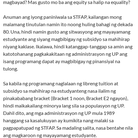
magbayad? Mas gusto mo ba ang equity sa halip na equality?
Anuman ang iyong paniniwala sa STFAP, kailangan mong
malamang tinutulan namin ito noong huling bahagi ng dekada
80. Una, hindi namin gusto ang sitwasyong ang mayayamang
estudyante ang siyang magbibigay ng subsidyo sa mahihirap
niyang kaklase. Ikalawa, hindi katanggap-tanggap sa amin ang
katotohanang pagkakakitaan ng administrasyon ng UP ang
isang programang dapat ay magbibigay ng pinansiyal na
tulong.
Sa kabila ng programang naglalaan ng libreng tuition at
subsidyo sa mahihirap na estudyanteng nasa ilalim ng
pinakababang bracket (Bracket 1 noon, Bracket E2 ngayon),
hindi maikakailang minorya lang sila sa populasyon ng UP.
Dahil dito, ang mga administrasyon ng UP mula 1989
hanggang sa kasalukuyan ay kumikita nang malaki sa
pagpapatupad ng STFAP. Sa madaling salita, nasa bentahe nila
ang magkaroon ng mayayamang estudyante.