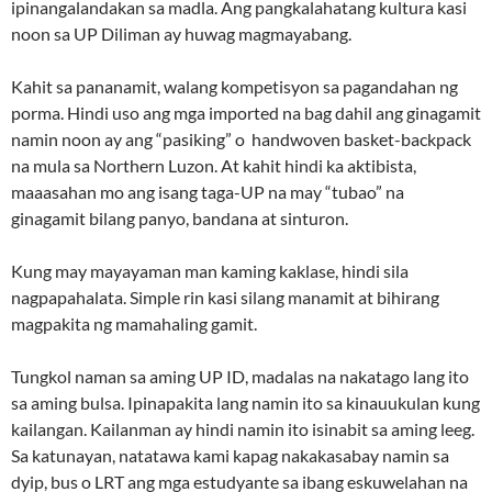
ipinangalandakan sa madla. Ang pangkalahatang kultura kasi
noon sa UP Diliman ay huwag magmayabang.
Kahit sa pananamit, walang kompetisyon sa pagandahan ng
porma. Hindi uso ang mga imported na bag dahil ang ginagamit
namin noon ay ang “pasiking” o handwoven basket-backpack
na mula sa Northern Luzon. At kahit hindi ka aktibista,
maaasahan mo ang isang taga-UP na may “tubao” na
ginagamit bilang panyo, bandana at sinturon.
Kung may mayayaman man kaming kaklase, hindi sila
nagpapahalata. Simple rin kasi silang manamit at bihirang
magpakita ng mamahaling gamit.
Tungkol naman sa aming UP ID, madalas na nakatago lang ito
sa aming bulsa. Ipinapakita lang namin ito sa kinauukulan kung
kailangan. Kailanman ay hindi namin ito isinabit sa aming leeg.
Sa katunayan, natatawa kami kapag nakakasabay namin sa
dyip, bus o LRT ang mga estudyante sa ibang eskuwelahan na