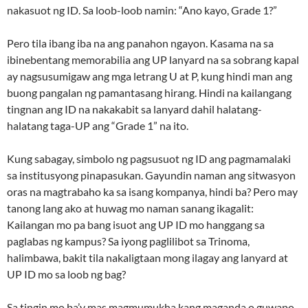
nakasuot ng ID. Sa loob-loob namin: “Ano kayo, Grade 1?”
Pero tila ibang iba na ang panahon ngayon. Kasama na sa
ibinebentang memorabilia ang UP lanyard na sa sobrang kapal
ay nagsusumigaw ang mga letrang U at P, kung hindi man ang
buong pangalan ng pamantasang hirang. Hindi na kailangang
tingnan ang ID na nakakabit sa lanyard dahil halatang-
halatang taga-UP ang “Grade 1” na ito.
Kung sabagay, simbolo ng pagsusuot ng ID ang pagmamalaki
sa institusyong pinapasukan. Gayundin naman ang sitwasyon
oras na magtrabaho ka sa isang kompanya, hindi ba? Pero may
tanong lang ako at huwag mo naman sanang ikagalit:
Kailangan mo pa bang isuot ang UP ID mo hanggang sa
paglabas ng kampus? Sa iyong paglilibot sa Trinoma,
halimbawa, bakit tila nakaligtaan mong ilagay ang lanyard at
UP ID mo sa loob ng bag?
Sa tingin mo ba’y mas magmumukha kang maganda o guwapo