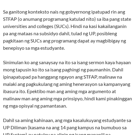
Sa ganitong konteksto nais ng gobyernong ipatupad rin ang
STFAP (o anumang programang katulad nito) sa iba pang state
universities and colleges (SUCs). Hindi na kasi kakailanganin
pa ang mataas na subsidyo dahil, tulad ng UP, posibleng
pagkitaan ng SUCs ang programang dapat ay magbibigay ng
benepisyo sa mga estudyante.
Sinimulan ko ang sanaysay na ito sa isang sermon kaya hayaan
mong tapusin ko ito sa isang paghingi ng paumanhin. Dahil
ipinapatupad pa hanggang ngayon ang STFAP, malinaw na
malaki ang pagkukulang ng aming henerasyon sa kampanyang
ibasura ito. Epektibo man ang aming mga argumento at
malinaw man ang aming mga prinsipyo, hindi kami pinakinggan
ng mga opisyal ng pamantasan.
Dahil sa aming kahinaan, ang mga kasalukuyang estudyante sa
UP Diliman (kasama na ang 14 pang kampus na bumubuo sa
UP System) ay patuloy na alipin ng isang mapaniil na