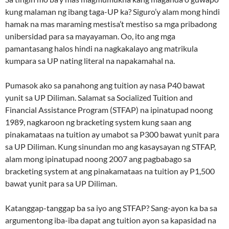
kung malaman ng ibang taga-UP ka? Siguro’y alam mong hindi
hamak na mas maraming mestisa’t mestiso sa mga pribadong
unibersidad para sa mayayaman. Oo, ito ang mga
pamantasang halos hindi na nagkakalayo ang matrikula
kumpara sa UP nating literal na napakamahal na.
Pumasok ako sa panahong ang tuition ay nasa P40 bawat
yunit sa UP Diliman. Salamat sa Socialized Tuition and
Financial Assistance Program (STFAP) na ipinatupad noong
1989, nagkaroon ng bracketing system kung saan ang
pinakamataas na tuition ay umabot sa P300 bawat yunit para
sa UP Diliman. Kung sinundan mo ang kasaysayan ng STFAP,
alam mong ipinatupad noong 2007 ang pagbabago sa
bracketing system at ang pinakamataas na tuition ay P1,500
bawat yunit para sa UP Diliman.
Katanggap-tanggap ba sa iyo ang STFAP? Sang-ayon ka ba sa
argumentong iba-iba dapat ang tuition ayon sa kapasidad na