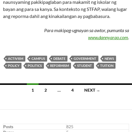
naunsyaming pakikipaglaban para makamit ng iskolar ng
bayan ang para sa kanya. Sa konteksto ng STFAP, walang lugar
ang reporma dahil ang kinakailangan ay pagbabasura.
Para makipag-ugnayan sa awtor, pumunta sa
www.dannyarao.com
.
ACTIVISM
CAMPUS
DEBATE
GOVERNMENT
NEWS
POLICY
POLITICS
REFORMISM
STUDENT
TUITION
Posts
1
2
…
4
NEXT →
navigation
Posts
825