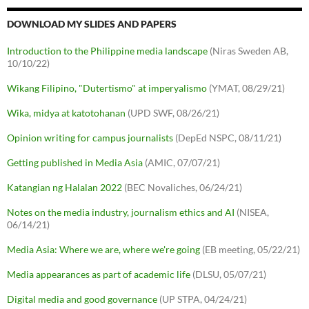
DOWNLOAD MY SLIDES AND PAPERS
Introduction to the Philippine media landscape
(Niras Sweden AB,
10/10/22)
Wikang Filipino, "Dutertismo" at imperyalismo
(YMAT, 08/29/21)
Wika, midya at katotohanan
(UPD SWF, 08/26/21)
Opinion writing for campus journalists
(DepEd NSPC, 08/11/21)
Getting published in Media Asia
(AMIC, 07/07/21)
Katangian ng Halalan 2022
(BEC Novaliches, 06/24/21)
Notes on the media industry, journalism ethics and AI
(NISEA,
06/14/21)
Media Asia: Where we are, where we're going
(EB meeting, 05/22/21)
Media appearances as part of academic life
(DLSU, 05/07/21)
Digital media and good governance
(UP STPA, 04/24/21)