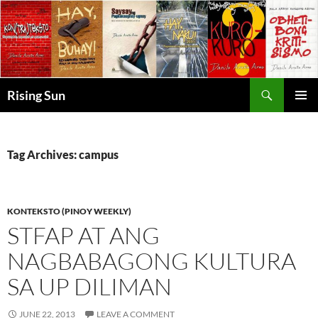
Skip
to
content
Search
Rising Sun
PRIMAR
MENU
Tag Archives: campus
KONTEKSTO (PINOY WEEKLY)
STFAP AT ANG
NAGBABAGONG KULTURA
SA UP DILIMAN
JUNE 22, 2013
LEAVE A COMMENT