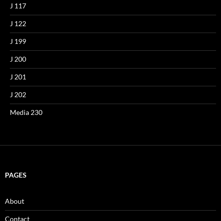
J 117
J 122
J 199
J 200
J 201
J 202
Media 230
PAGES
About
Contact