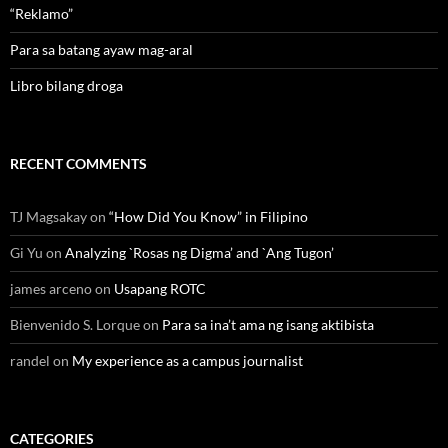
“Reklamo”
Para sa batang ayaw mag-aral
Libro bilang droga
RECENT COMMENTS
TJ Magsakay
on
“How Did You Know” in Filipino
Gi Yu
on
Analyzing `Rosas ng Digma’ and `Ang Tugon’
james arceno
on
Usapang ROTC
Bienvenido S. Lorque
on
Para sa ina’t ama ng isang aktibista
randel
on
My experience as a campus journalist
CATEGORIES