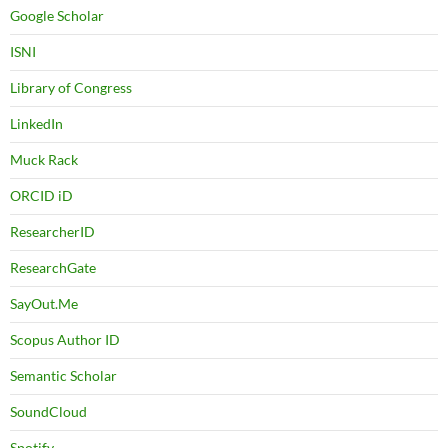
Google Scholar
ISNI
Library of Congress
LinkedIn
Muck Rack
ORCID iD
ResearcherID
ResearchGate
SayOut.Me
Scopus Author ID
Semantic Scholar
SoundCloud
Spotify