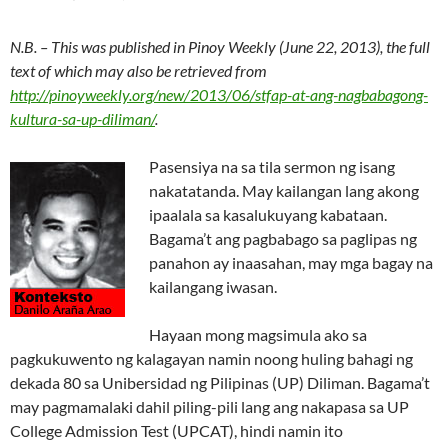
N.B. – This was published in Pinoy Weekly (June 22, 2013), the full
text of which may also be retrieved from
http://pinoyweekly.org/new/2013/06/stfap-at-ang-nagbabagong-
kultura-sa-up-diliman/
.
Pasensiya na sa tila sermon ng isang
nakatatanda. May kailangan lang akong
ipaalala sa kasalukuyang kabataan.
Bagama’t ang pagbabago sa paglipas ng
panahon ay inaasahan, may mga bagay na
kailangang iwasan.
Hayaan mong magsimula ako sa
pagkukuwento ng kalagayan namin noong huling bahagi ng
dekada 80 sa Unibersidad ng Pilipinas (UP) Diliman. Bagama’t
may pagmamalaki dahil piling-pili lang ang nakapasa sa UP
College Admission Test (UPCAT), hindi namin ito