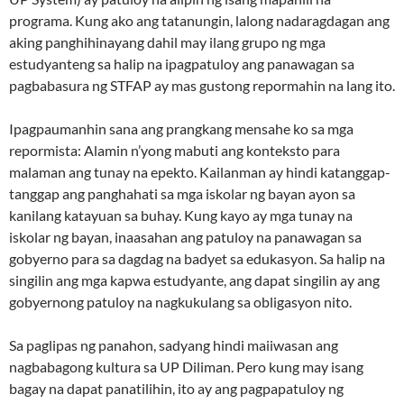
programa. Kung ako ang tatanungin, lalong nadaragdagan ang
aking panghihinayang dahil may ilang grupo ng mga
estudyanteng sa halip na ipagpatuloy ang panawagan sa
pagbabasura ng STFAP ay mas gustong repormahin na lang ito.
Ipagpaumanhin sana ang prangkang mensahe ko sa mga
repormista: Alamin n’yong mabuti ang konteksto para
malaman ang tunay na epekto. Kailanman ay hindi katanggap-
tanggap ang panghahati sa mga iskolar ng bayan ayon sa
kanilang katayuan sa buhay. Kung kayo ay mga tunay na
iskolar ng bayan, inaasahan ang patuloy na panawagan sa
gobyerno para sa dagdag na badyet sa edukasyon. Sa halip na
singilin ang mga kapwa estudyante, ang dapat singilin ay ang
gobyernong patuloy na nagkukulang sa obligasyon nito.
Sa paglipas ng panahon, sadyang hindi maiiwasan ang
nagbabagong kultura sa UP Diliman. Pero kung may isang
bagay na dapat panatilihin, ito ay ang pagpapatuloy ng