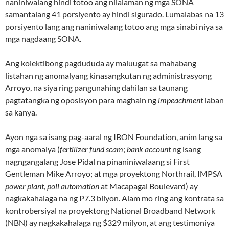
naniniwalang hindi totoo ang nilalaman ng mga SONA
samantalang 41 porsiyento ay hindi sigurado. Lumalabas na 13
porsiyento lang ang naniniwalang totoo ang mga sinabi niya sa
mga nagdaang SONA.
Ang kolektibong pagdududa ay maiuugat sa mahabang
listahan ng anomalyang kinasangkutan ng administrasyong
Arroyo, na siya ring pangunahing dahilan sa taunang
pagtatangka ng oposisyon para maghain ng
impeachment
laban
sa kanya.
Ayon nga sa isang pag-aaral ng IBON Foundation, anim lang sa
mga anomalya (
fertilizer fund scam
;
bank account
ng isang
nagngangalang Jose Pidal na pinaniniwalaang si First
Gentleman Mike Arroyo; at mga proyektong Northrail, IMPSA
power plant
,
poll automation
at Macapagal Boulevard) ay
nagkakahalaga na ng P7.3 bilyon. Alam mo ring ang kontrata sa
kontrobersiyal na proyektong National Broadband Network
(NBN) ay nagkakahalaga ng $329 milyon, at ang testimoniya