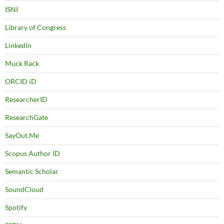
ISNI
Library of Congress
LinkedIn
Muck Rack
ORCID iD
ResearcherID
ResearchGate
SayOut.Me
Scopus Author ID
Semantic Scholar
SoundCloud
Spotify