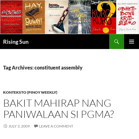
Skip
to
content
Search
Rising Sun
PRIMAR
MENU
Tag Archives: constituent assembly
KONTEKSTO (PINOY WEEKLY)
BAKIT MAHIRAP NANG
PANIWALAAN SI PGMA?
JULY 3, 2009
LEAVE A COMMENT