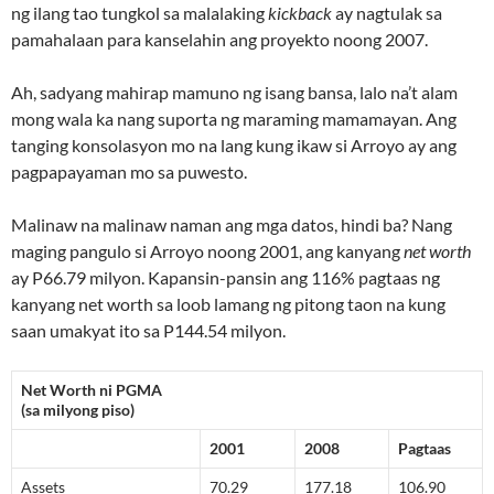
ng ilang tao tungkol sa malalaking
kickback
ay nagtulak sa
pamahalaan para kanselahin ang proyekto noong 2007.
Ah, sadyang mahirap mamuno ng isang bansa, lalo na’t alam
mong wala ka nang suporta ng maraming mamamayan. Ang
tanging konsolasyon mo na lang kung ikaw si Arroyo ay ang
pagpapayaman mo sa puwesto.
Malinaw na malinaw naman ang mga datos, hindi ba? Nang
maging pangulo si Arroyo noong 2001, ang kanyang
net worth
ay P66.79 milyon. Kapansin-pansin ang 116% pagtaas ng
kanyang net worth sa loob lamang ng pitong taon na kung
saan umakyat ito sa P144.54 milyon.
Net Worth ni PGMA
(sa milyong piso)
2001
2008
Pagtaas
Assets
70.29
177.18
106.90