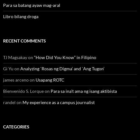
Para sa batang ayaw mag-aral
Libro bilang droga
RECENT COMMENTS
TJ Magsakay
on
“How Did You Know” in Filipino
Gi Yu
on
Analyzing `Rosas ng Digma’ and `Ang Tugon’
james arceno
on
Usapang ROTC
Bienvenido S. Lorque
on
Para sa ina’t ama ng isang aktibista
randel
on
My experience as a campus journalist
CATEGORIES