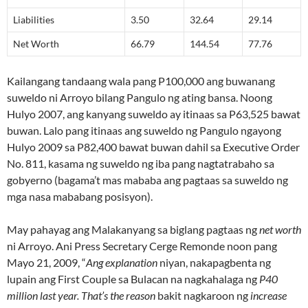
Liabilities
3.50
32.64
29.14
Net Worth
66.79
144.54
77.76
Kailangang tandaang wala pang P100,000 ang buwanang
suweldo ni Arroyo bilang Pangulo ng ating bansa. Noong
Hulyo 2007, ang kanyang suweldo ay itinaas sa P63,525 bawat
buwan. Lalo pang itinaas ang suweldo ng Pangulo ngayong
Hulyo 2009 sa P82,400 bawat buwan dahil sa Executive Order
No. 811, kasama ng suweldo ng iba pang nagtatrabaho sa
gobyerno (bagama’t mas mababa ang pagtaas sa suweldo ng
mga nasa mababang posisyon).
May pahayag ang Malakanyang sa biglang pagtaas ng
net worth
ni Arroyo. Ani Press Secretary Cerge Remonde noon pang
Mayo 21, 2009, “
Ang explanation
niyan, nakapagbenta ng
lupain ang First Couple sa Bulacan na nagkahalaga ng
P40
million last year. That’s the reason
bakit nagkaroon ng
increase