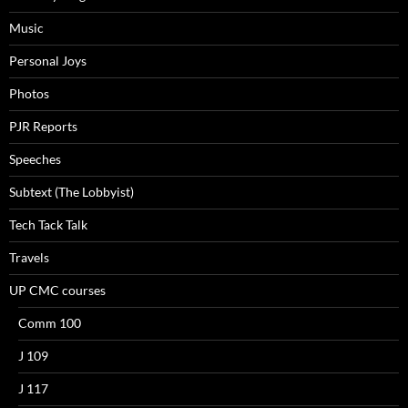
Music
Personal Joys
Photos
PJR Reports
Speeches
Subtext (The Lobbyist)
Tech Tack Talk
Travels
UP CMC courses
Comm 100
J 109
J 117