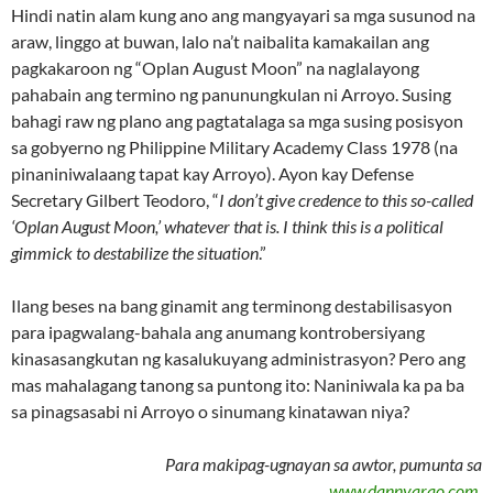
Hindi natin alam kung ano ang mangyayari sa mga susunod na
araw, linggo at buwan, lalo na’t naibalita kamakailan ang
pagkakaroon ng “Oplan August Moon” na naglalayong
pahabain ang termino ng panunungkulan ni Arroyo. Susing
bahagi raw ng plano ang pagtatalaga sa mga susing posisyon
sa gobyerno ng Philippine Military Academy Class 1978 (na
pinaniniwalaang tapat kay Arroyo). Ayon kay Defense
Secretary Gilbert Teodoro, “
I don’t give credence to this so-called
‘Oplan August Moon,’ whatever that is. I think this is a political
gimmick to destabilize the situation
.”
Ilang beses na bang ginamit ang terminong destabilisasyon
para ipagwalang-bahala ang anumang kontrobersiyang
kinasasangkutan ng kasalukuyang administrasyon? Pero ang
mas mahalagang tanong sa puntong ito: Naniniwala ka pa ba
sa pinagsasabi ni Arroyo o sinumang kinatawan niya?
Para makipag-ugnayan sa awtor, pumunta sa
www.dannyarao.com
.