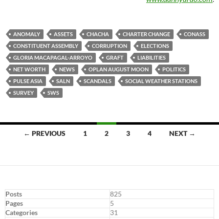
ANOMALY
ASSETS
CHACHA
CHARTER CHANGE
CONASS
CONSTITUENT ASSEMBLY
CORRUPTION
ELECTIONS
GLORIA MACAPAGAL-ARROYO
GRAFT
LIABILITIES
NET WORTH
NEWS
OPLAN AUGUST MOON
POLITICS
PULSE ASIA
SALN
SCANDALS
SOCIAL WEATHER STATIONS
SURVEY
SWS
Posts
← PREVIOUS
1
2
3
4
NEXT →
navigation
Posts
825
Pages
5
Categories
31