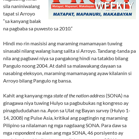
sila naniniwalang
tapat si Arroyo
“sa kanyang balak
na pagbaba sa puwesto sa 2010.”
Hindi mo rin masisisi ang maraming mamamayan tuwing
sinasabi nilang walang isang salita si Arroyo. Tandang-tanda pa
nila ang pagbawi niya sa pangakong hindi na tatakbo bilang
Pangulo noong 2004. At dahil sa malawakang dayaan sa
nasabing eleksyon, maraming mamamayang ayaw kilalanin si
Arroyo bilang Pangulo ng bansa.
Kahit ang kanyang mga
state of the nation address
(SONA) na
ginagawa niya tuwing Hulyo sa pagbubukas ng kongreso ay
pinagdududahan na. Ayon sa Ulat ng Bayan
survey
(Hulyo 1-
14, 2008) ng Pulse Asia, kritikal ang pagtingin ng maraming
Pilipino sa nilalaman ng mga nagdaang SONA. Para daw sa
mga
respondent
na alam ang mga SONA, 46 porsiyento ay