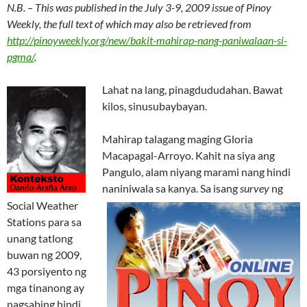
N.B. – This was published in the July 3-9, 2009 issue of Pinoy
Weekly, the full text of which may also be retrieved from
http://pinoyweekly.org/new/bakit-mahirap-nang-paniwalaan-si-
pgma/
.
Lahat na lang, pinagdududahan. Bawat
kilos, sinusubaybayan.
Mahirap talagang maging Gloria
Macapagal-Arroyo. Kahit na siya ang
Pangulo, alam niyang marami nang hindi
naniniwala sa kanya. Sa isang
survey
ng
Social Weather
Stations para sa
unang tatlong
buwan ng 2009,
43 porsiyento ng
mga tinanong ay
nagsabing hindi