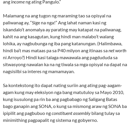
ang
income
ng ating Pangulo.”
Malamang na ang tugon ng maraming tao sa opisyal na
paliwanag ay, “Sige na nga!” Ang lahat naman kasi ng
iskandalo’t anomalya ay parating may katapat na paliwanag,
kahit na ang kasagutan, kung hindi man malabo’t walang
lohika, ay nagbubunga ng iba pang katanungan. (Halimbawa,
hindi ba’t mas mataas pa sa P40 milyon ang itinaas sa
net worth
ni Arroyo?) Hindi kasi talaga mawawala ang pagdududa sa
sitwasyong nawalan ka na ng tiwala sa mga opisyal na dapat na
nagsisilbi sa interes ng mamamayan.
Sa kontekstong ito dapat nating suriin ang ating pag-aagam-
agam kung may eleksiyon nga bang matutuloy sa Mayo 2010,
kung isusulong pa rin ba ang pagbabago ng Saligang Batas
bago ganapin ang SONA, o kung sa mismong araw ng SONA ba
ipipilit ang pagbubuo ng
constituent assembly
bilang tulay sa
minimithing pagpapalit ng sistema ng gobyerno.