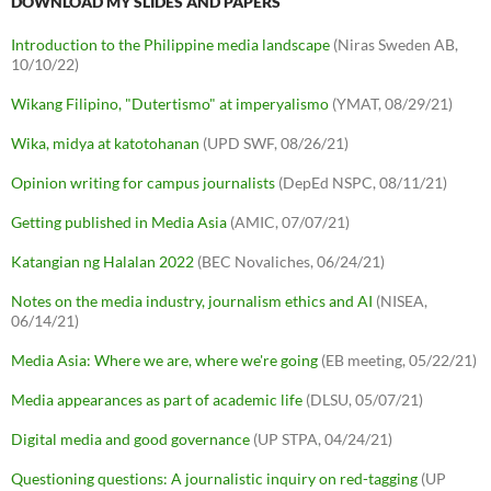
DOWNLOAD MY SLIDES AND PAPERS
Introduction to the Philippine media landscape
(Niras Sweden AB,
10/10/22)
Wikang Filipino, "Dutertismo" at imperyalismo
(YMAT, 08/29/21)
Wika, midya at katotohanan
(UPD SWF, 08/26/21)
Opinion writing for campus journalists
(DepEd NSPC, 08/11/21)
Getting published in Media Asia
(AMIC, 07/07/21)
Katangian ng Halalan 2022
(BEC Novaliches, 06/24/21)
Notes on the media industry, journalism ethics and AI
(NISEA,
06/14/21)
Media Asia: Where we are, where we're going
(EB meeting, 05/22/21)
Media appearances as part of academic life
(DLSU, 05/07/21)
Digital media and good governance
(UP STPA, 04/24/21)
Questioning questions: A journalistic inquiry on red-tagging
(UP