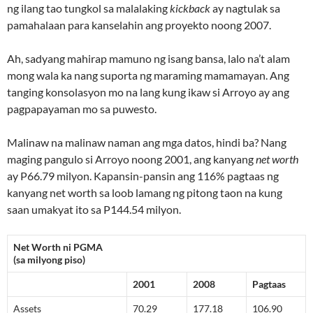
ng ilang tao tungkol sa malalaking
kickback
ay nagtulak sa
pamahalaan para kanselahin ang proyekto noong 2007.
Ah, sadyang mahirap mamuno ng isang bansa, lalo na’t alam
mong wala ka nang suporta ng maraming mamamayan. Ang
tanging konsolasyon mo na lang kung ikaw si Arroyo ay ang
pagpapayaman mo sa puwesto.
Malinaw na malinaw naman ang mga datos, hindi ba? Nang
maging pangulo si Arroyo noong 2001, ang kanyang
net worth
ay P66.79 milyon. Kapansin-pansin ang 116% pagtaas ng
kanyang net worth sa loob lamang ng pitong taon na kung
saan umakyat ito sa P144.54 milyon.
Net Worth ni PGMA
(sa milyong piso)
2001
2008
Pagtaas
Assets
70.29
177.18
106.90