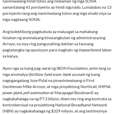
naniniwalang hindi totoo ang nilalaman ng mga SONA
samantalang 41 porsiyento ay hindi sigurado. Lumalabas na 13
porsiyento lang ang naniniwalang totoo ang mga sinabi niya sa
mga nagdaang SONA.
Ang kolektibong pagdududa ay maiuugat sa mahabang
listahan ng anomalyang kinasangkutan ng administrasyong
Arroyo, na siya ring pangunahing dahilan sa taunang
pagtatangka ng oposisyon para maghain ng
impeachment
laban
sa kanya.
Ayon nga sa isang pag-aaral ng IBON Foundation, anim lang sa
mga anomalya (
fertilizer fund scam
;
bank account
ng isang
nagngangalang Jose Pidal na pinaniniwalaang si First
Gentleman Mike Arroyo; at mga proyektong Northrail, IMPSA
power plant
,
poll automation
at Macapagal Boulevard) ay
nagkakahalaga na ng P7.3 bilyon. Alam mo ring ang kontrata sa
kontrobersiyal na proyektong National Broadband Network
(NBN) ay nagkakahalaga ng $329 milyon, at ang testimoniya