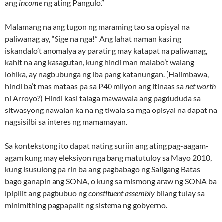
ang
income
ng ating Pangulo.”
Malamang na ang tugon ng maraming tao sa opisyal na
paliwanag ay, “Sige na nga!” Ang lahat naman kasi ng
iskandalo’t anomalya ay parating may katapat na paliwanag,
kahit na ang kasagutan, kung hindi man malabo’t walang
lohika, ay nagbubunga ng iba pang katanungan. (Halimbawa,
hindi ba’t mas mataas pa sa P40 milyon ang itinaas sa
net worth
ni Arroyo?) Hindi kasi talaga mawawala ang pagdududa sa
sitwasyong nawalan ka na ng tiwala sa mga opisyal na dapat na
nagsisilbi sa interes ng mamamayan.
Sa kontekstong ito dapat nating suriin ang ating pag-aagam-
agam kung may eleksiyon nga bang matutuloy sa Mayo 2010,
kung isusulong pa rin ba ang pagbabago ng Saligang Batas
bago ganapin ang SONA, o kung sa mismong araw ng SONA ba
ipipilit ang pagbubuo ng
constituent assembly
bilang tulay sa
minimithing pagpapalit ng sistema ng gobyerno.