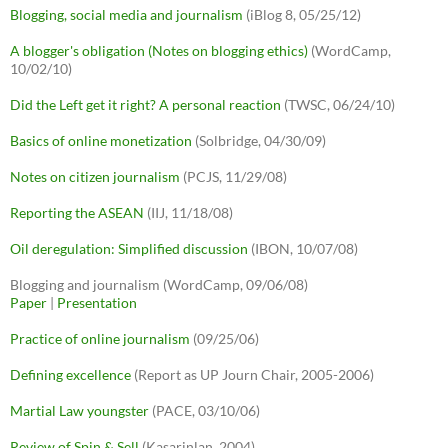
Blogging, social media and journalism
(iBlog 8, 05/25/12)
A blogger's obligation (Notes on blogging ethics)
(WordCamp,
10/02/10)
Did the Left get it right? A personal reaction
(TWSC, 06/24/10)
Basics of online monetization
(Solbridge, 04/30/09)
Notes on citizen journalism
(PCJS, 11/29/08)
Reporting the ASEAN
(IIJ, 11/18/08)
Oil deregulation: Simplified discussion
(IBON, 10/07/08)
Blogging and journalism (WordCamp, 09/06/08)
Paper
|
Presentation
Practice of online journalism
(09/25/06)
Defining excellence
(Report as UP Journ Chair, 2005-2006)
Martial Law youngster
(PACE, 03/10/06)
Review of Spin & Sell
(Kasarinlan, 2004)