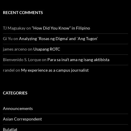
RECENT COMMENTS
TJ Magsakay
on
“How Did You Know” in Filipino
Gi Yu
on
Analyzing `Rosas ng Digma’ and `Ang Tugon’
james arceno
on
Usapang ROTC
Bienvenido S. Lorque
on
Para sa ina’t ama ng isang aktibista
randel
on
My experience as a campus journalist
CATEGORIES
Announcements
Asian Correspondent
Bulatlat