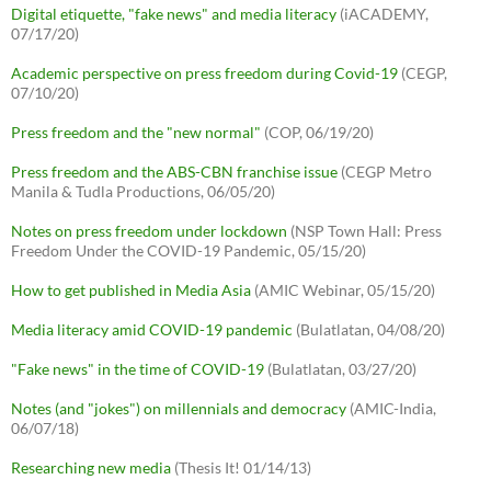
Digital etiquette, "fake news" and media literacy
(iACADEMY,
07/17/20)
Academic perspective on press freedom during Covid-19
(CEGP,
07/10/20)
Press freedom and the "new normal"
(COP, 06/19/20)
Press freedom and the ABS-CBN franchise issue
(CEGP Metro
Manila & Tudla Productions, 06/05/20)
Notes on press freedom under lockdown
(NSP Town Hall: Press
Freedom Under the COVID-19 Pandemic, 05/15/20)
How to get published in Media Asia
(AMIC Webinar, 05/15/20)
Media literacy amid COVID-19 pandemic
(Bulatlatan, 04/08/20)
"Fake news" in the time of COVID-19
(Bulatlatan, 03/27/20)
Notes (and "jokes") on millennials and democracy
(AMIC-India,
06/07/18)
Researching new media
(Thesis It! 01/14/13)