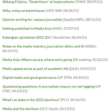
Wikang Filipino, "Dutertismo" at imperyalismo
(YMAT, 08/29/21)
Wika, midya at katotohanan
(UPD SWF, 08/26/21)
Opinion writing for campus journalists
(DepEd NSPC, 08/11/21)
Getting published in Media Asia
(AMIC, 07/07/21)
Katangian ng Halalan 2022
(BEC Novaliches, 06/24/21)
Notes on the media industry, journalism ethics and AI
(NISEA,
06/14/21)
Media Asia: Where we are, where we're going
(EB meeting, 05/22/21)
Media appearances as part of academic life
(DLSU, 05/07/21)
Digital media and good governance
(UP STPA, 04/24/21)
Questioning questions: A journalistic inquiry on red-tagging
(UP
CMC, 04/23/21)
What's at stake in the 2022 elections?
(PCU, 04/16/21)
Media and the elections
(UCC-South, 04/13/21)