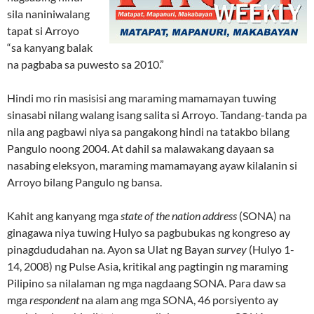
sila naniniwalang
tapat si Arroyo
“sa kanyang balak
na pagbaba sa puwesto sa 2010.”
Hindi mo rin masisisi ang maraming mamamayan tuwing
sinasabi nilang walang isang salita si Arroyo. Tandang-tanda pa
nila ang pagbawi niya sa pangakong hindi na tatakbo bilang
Pangulo noong 2004. At dahil sa malawakang dayaan sa
nasabing eleksyon, maraming mamamayang ayaw kilalanin si
Arroyo bilang Pangulo ng bansa.
Kahit ang kanyang mga
state of the nation address
(SONA) na
ginagawa niya tuwing Hulyo sa pagbubukas ng kongreso ay
pinagdududahan na. Ayon sa Ulat ng Bayan
survey
(Hulyo 1-
14, 2008) ng Pulse Asia, kritikal ang pagtingin ng maraming
Pilipino sa nilalaman ng mga nagdaang SONA. Para daw sa
mga
respondent
na alam ang mga SONA, 46 porsiyento ay