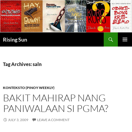
Skip
to
content
Search
Rising Sun
PRIMAR
MENU
Tag Archives: saln
KONTEKSTO (PINOY WEEKLY)
BAKIT MAHIRAP NANG
PANIWALAAN SI PGMA?
JULY 3, 2009
LEAVE A COMMENT