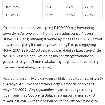
Liabilities
3.50
32.64
29.14
Net Worth
66.79
144.54
77.76
Kailangang tandaang wala pang P100,000 ang buwanang
suweldo ni Arroyo bilang Pangulo ng ating bansa. Noong
Hulyo 2007, ang kanyang suweldo ay itinaas sa P63,525 bawat
buwan. Lalo pang itinaas ang suweldo ng Pangulo ngayong
Hulyo 2009 sa P82,400 bawat buwan dahil sa Executive Order
No. 811, kasama ng suweldo ng iba pang nagtatrabaho sa
gobyerno (bagama’t mas mababa ang pagtaas sa suweldo ng
mga nasa mababang posisyon).
May pahayag ang Malakanyang sa biglang pagtaas ng
net worth
ni Arroyo. Ani Press Secretary Cerge Remonde noon pang
Mayo 21, 2009, “
Ang explanation
niyan, nakapagbenta ng
lupain ang First Couple sa Bulacan na nagkahalaga ng
P40
million last year. That’s the reason
bakit nagkaroon ng
increase