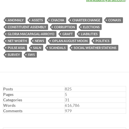
ANOMALY
ASSETS
CHACHA
CHARTER CHANGE
CONASS
CONSTITUENT ASSEMBLY
CORRUPTION
ELECTIONS
GLORIA MACAPAGAL-ARROYO
GRAFT
LIABILITIES
NET WORTH
NEWS
OPLAN AUGUST MOON
POLITICS
PULSE ASIA
SALN
SCANDALS
SOCIAL WEATHER STATIONS
SURVEY
SWS
Posts
825
Pages
5
Categories
31
Words
616,786
Comments
979