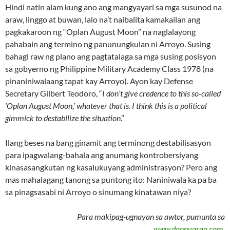
Hindi natin alam kung ano ang mangyayari sa mga susunod na
araw, linggo at buwan, lalo na’t naibalita kamakailan ang
pagkakaroon ng “Oplan August Moon” na naglalayong
pahabain ang termino ng panunungkulan ni Arroyo. Susing
bahagi raw ng plano ang pagtatalaga sa mga susing posisyon
sa gobyerno ng Philippine Military Academy Class 1978 (na
pinaniniwalaang tapat kay Arroyo). Ayon kay Defense
Secretary Gilbert Teodoro, “
I don’t give credence to this so-called
‘Oplan August Moon,’ whatever that is. I think this is a political
gimmick to destabilize the situation
.”
Ilang beses na bang ginamit ang terminong destabilisasyon
para ipagwalang-bahala ang anumang kontrobersiyang
kinasasangkutan ng kasalukuyang administrasyon? Pero ang
mas mahalagang tanong sa puntong ito: Naniniwala ka pa ba
sa pinagsasabi ni Arroyo o sinumang kinatawan niya?
Para makipag-ugnayan sa awtor, pumunta sa
www.dannyarao.com
.