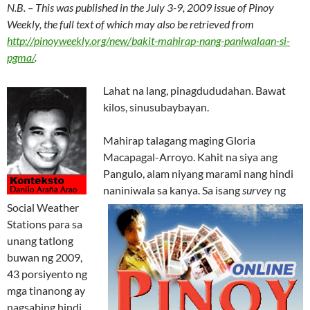
N.B. – This was published in the July 3-9, 2009 issue of Pinoy
Weekly, the full text of which may also be retrieved from
http://pinoyweekly.org/new/bakit-mahirap-nang-paniwalaan-si-
pgma/
.
Lahat na lang, pinagdududahan. Bawat
kilos, sinusubaybayan.
Mahirap talagang maging Gloria
Macapagal-Arroyo. Kahit na siya ang
Pangulo, alam niyang marami nang hindi
naniniwala sa kanya. Sa isang
survey
ng
Social Weather
Stations para sa
unang tatlong
buwan ng 2009,
43 porsiyento ng
mga tinanong ay
nagsabing hindi