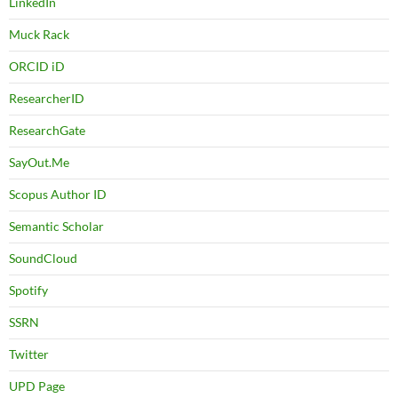
LinkedIn
Muck Rack
ORCID iD
ResearcherID
ResearchGate
SayOut.Me
Scopus Author ID
Semantic Scholar
SoundCloud
Spotify
SSRN
Twitter
UPD Page