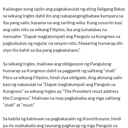
Kailangan kong sipiin ang pagkakasulat ng ating Saligang Batas
sa wikang Ingles dahil ito ang nakapangingibabaw kumpara sa
iba pang salin, kasama na ang sariling wika. Kung susuriin kasi
ang salin nito sa wikang Filipino, iba ang lumalabas na
mensahe: “Dapat magtalumpati ang Pangulo sa Kongreso sa
pagbubukas ng regular na sesyon nito. Maaaring humarap din
siya rito kahit sa iba pang pagkakataon.”
Sa wikang Ingles, malinaw ang obligasyon ng Pangulong
humarap sa Kongreso dahil sa paggamit ng salitang “shall.”
Pero sa wikang Filipino, hindi siya obligado. Ang akmang salin
kasi ng nakasulat na “Dapat magtalumpati ang Pangulo sa
Kongreso” sa wikang Ingles ay “The President must address
the Congress.” Malinaw na may pagkakaiba ang mga salitang
“shall” at “must.”
Sa kabila ng kahinaan sa pagkakasalin ng Konstitusyon, hindi
pa rin maikakaila ang taunang pagharap ng mga Pangulo sa