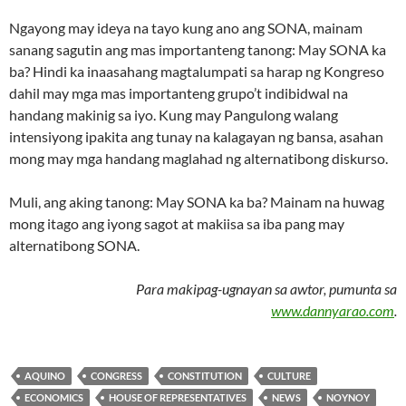
Ngayong may ideya na tayo kung ano ang SONA, mainam
sanang sagutin ang mas importanteng tanong: May SONA ka
ba? Hindi ka inaasahang magtalumpati sa harap ng Kongreso
dahil may mga mas importanteng grupo’t indibidwal na
handang makinig sa iyo. Kung may Pangulong walang
intensiyong ipakita ang tunay na kalagayan ng bansa, asahan
mong may mga handang maglahad ng alternatibong diskurso.
Muli, ang aking tanong: May SONA ka ba? Mainam na huwag
mong itago ang iyong sagot at makiisa sa iba pang may
alternatibong SONA.
Para makipag-ugnayan sa awtor, pumunta sa
www.dannyarao.com
.
AQUINO
CONGRESS
CONSTITUTION
CULTURE
ECONOMICS
HOUSE OF REPRESENTATIVES
NEWS
NOYNOY