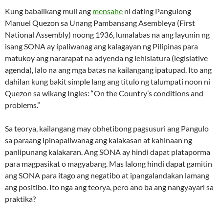
Kung babalikang muli ang
mensahe
ni dating Pangulong
Manuel Quezon sa Unang Pambansang Asembleya (First
National Assembly) noong 1936, lumalabas na ang layunin ng
isang SONA ay ipaliwanag ang kalagayan ng Pilipinas para
matukoy ang nararapat na adyenda ng lehislatura (legislative
agenda), lalo na ang mga batas na kailangang ipatupad. Ito ang
dahilan kung bakit simple lang ang titulo ng talumpati noon ni
Quezon sa wikang Ingles: “On the Country’s conditions and
problems.”
Sa teorya, kailangang may obhetibong pagsusuri ang Pangulo
sa paraang ipinapaliwanag ang kalakasan at kahinaan ng
panlipunang kalakaran. Ang SONA ay hindi dapat plataporma
para magpasikat o magyabang. Mas lalong hindi dapat gamitin
ang SONA para itago ang negatibo at ipangalandakan lamang
ang positibo. Ito nga ang teorya, pero ano ba ang nangyayari sa
praktika?