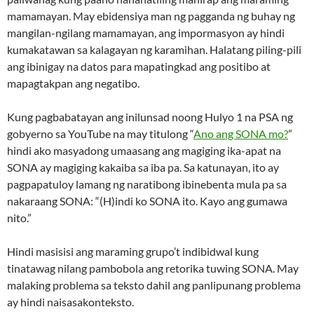
mamamayan. May ebidensiya man ng pagganda ng buhay ng
mangilan-ngilang mamamayan, ang impormasyon ay hindi
kumakatawan sa kalagayan ng karamihan. Halatang piling-pili
ang ibinigay na datos para mapatingkad ang positibo at
mapagtakpan ang negatibo.
Kung pagbabatayan ang inilunsad noong Hulyo 1 na PSA ng
gobyerno sa YouTube na may titulong “
Ano ang SONA mo?
”
hindi ako masyadong umaasang ang magiging ika-apat na
SONA ay magiging kakaiba sa iba pa. Sa katunayan, ito ay
pagpapatuloy lamang ng naratibong ibinebenta mula pa sa
nakaraang SONA: “(H)indi ko SONA ito. Kayo ang gumawa
nito.”
Hindi masisisi ang maraming grupo’t indibidwal kung
tinatawag nilang pambobola ang retorika tuwing SONA. May
malaking problema sa teksto dahil ang panlipunang problema
ay hindi naisasakonteksto.