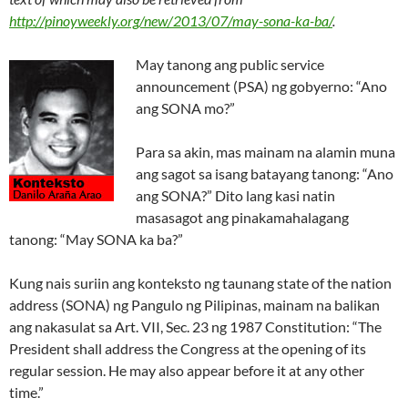
http://pinoyweekly.org/new/2013/07/may-sona-ka-ba/
.
May tanong ang public service
announcement (PSA) ng gobyerno: “Ano
ang SONA mo?”
Para sa akin, mas mainam na alamin muna
ang sagot sa isang batayang tanong: “Ano
ang SONA?” Dito lang kasi natin
masasagot ang pinakamahalagang
tanong: “May SONA ka ba?”
Kung nais suriin ang konteksto ng taunang state of the nation
address (SONA) ng Pangulo ng Pilipinas, mainam na balikan
ang nakasulat sa Art. VII, Sec. 23 ng 1987 Constitution: “The
President shall address the Congress at the opening of its
regular session. He may also appear before it at any other
time.”