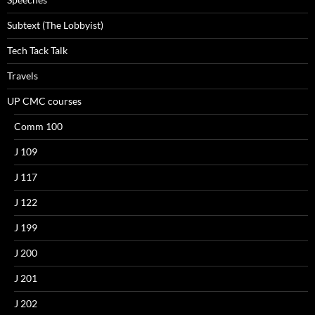
Subtext (The Lobbyist)
Tech Tack Talk
Travels
UP CMC courses
Comm 100
J 109
J 117
J 122
J 199
J 200
J 201
J 202