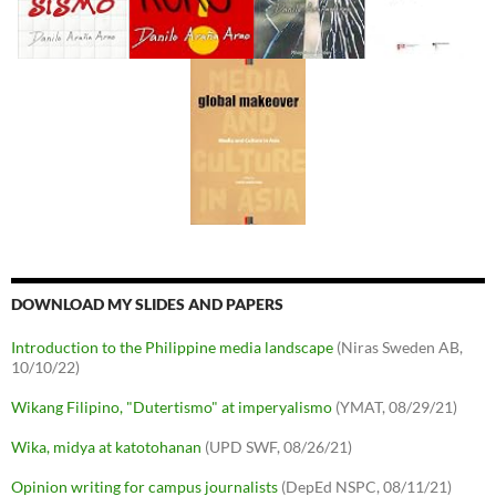
DOWNLOAD MY SLIDES AND PAPERS
Introduction to the Philippine media landscape
(Niras Sweden AB,
10/10/22)
Wikang Filipino, "Dutertismo" at imperyalismo
(YMAT, 08/29/21)
Wika, midya at katotohanan
(UPD SWF, 08/26/21)
Opinion writing for campus journalists
(DepEd NSPC, 08/11/21)