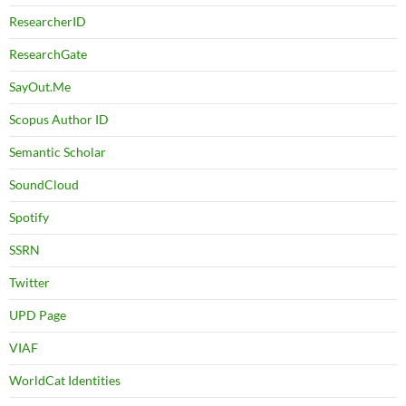
ResearcherID
ResearchGate
SayOut.Me
Scopus Author ID
Semantic Scholar
SoundCloud
Spotify
SSRN
Twitter
UPD Page
VIAF
WorldCat Identities