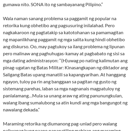
gumawa nito. SONA ito ng sambayanang Pilipino.”
Wala naman sanang problema sa paggamit ng popular na
retorika kung obhetibo ang pagsusuring inilalahad. Pero
nagkakaroon ng pagtatakip sa katotohanan sa pamamagitan
ng mapanlikhang paggamit ng mga salita kung hindi obhetibo
ang diskurso. Oo, may pagtukoy sa ilang problema ng lipunan
pero malinaw ang paghuhugas-kamay at pagbabato ng sisi sa
mga dating administrasyon: “(H)uwag po nating kalimutan ang
pinag-ugatan ng Batas Militar: Kinasangkapan ng diktador ang
Saligang Batas upang manatili sa kapangyarihan. At hanggang
ngayon, tuloy pa rin ang banggaan sa pagitan ng gusto ng
sistemang parehas, laban sa mga nagnanais magpatuloy ng
panlalamang…Mula sa unang araw ng ating panunungkulan,
walang ibang sumalubong sa atin kundi ang mga bangungot ng
nawalang dekada.”
Maraming retorika ng diumanong pag-unlad pero walang
paliwanag kung paano nananatiling mahirap ang maraming