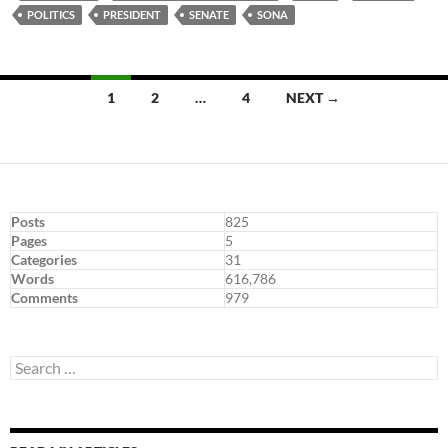
POLITICS
PRESIDENT
SENATE
SONA
Posts
1
2
…
4
NEXT →
navigation
Posts
825
Pages
5
Categories
31
Words
616,786
Comments
979
Search
for: