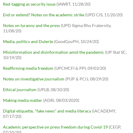
Red-tagging as security issue
(IAWRT, 11/28/20)
End or extend? Notes on the academic strike
(UPD CIS, 11/20/20)
Notes on tyranny and the press
(UPD Sigma Rho Fraternity,
11/08/20)
Media, politics and Duterte
(GoodGovPH, 10/24/20)
Misinformation and disinformation amid the pandemic
(UP Stat SC,
10/19/20)
Reaffirming media freedom
(UPCMCFI & PPI, 09/03/20)
Notes on investigative journalism
(PUP & PCIJ, 08/29/20)
Ethical journalism
(UPLB, 08/10/20)
Making media matter
(ADRi, 08/03/2020)
Digital etiquette, "fake news" and media literacy
(iACADEMY,
07/17/20)
Academic perspective on press freedom during Covid-19
(CEGP,
07/10/20)