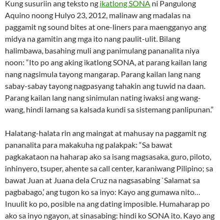
Kung susuriin ang teksto ng
ikatlong SONA
ni Pangulong
Aquino noong Hulyo 23, 2012, malinaw ang madalas na
paggamit ng sound bites at one-liners para maengganyo ang
midya na gamitin ang mga ito nang paulit-ulit. Bilang
halimbawa, basahing muli ang panimulang pananalita niya
noon: “Ito po ang aking ikatlong SONA, at parang kailan lang
nang nagsimula tayong mangarap. Parang kailan lang nang
sabay-sabay tayong nagpasyang tahakin ang tuwid na daan.
Parang kailan lang nang sinimulan nating iwaksi ang wang-
wang, hindi lamang sa kalsada kundi sa sistemang panlipunan.”
Halatang-halata rin ang maingat at mahusay na paggamit ng
pananalita para makakuha ng palakpak: “Sa bawat
pagkakataon na haharap ako sa isang magsasaka, guro, piloto,
inhinyero, tsuper, ahente sa call center, karaniwang Pilipino; sa
bawat Juan at Juana dela Cruz na nagsasabing `Salamat sa
pagbabago,’ ang tugon ko sa inyo: Kayo ang gumawa nito…
Inuulit ko po, posible na ang dating imposible. Humaharap po
ako sa inyo ngayon, at sinasabing: hindi ko SONA ito. Kayo ang