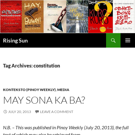
Skip
to
content
Search
Rising Sun
PRIMAR
MENU
Tag Archives: constitution
KONTEKSTO (PINOY WEEKLY)
,
MEDIA
MAY SONA KA BA?
JULY 20, 2013
LEAVE A COMMENT
N.B. – This was published in Pinoy Weekly (July 20, 2013), the full
text of which may also be retrieved from