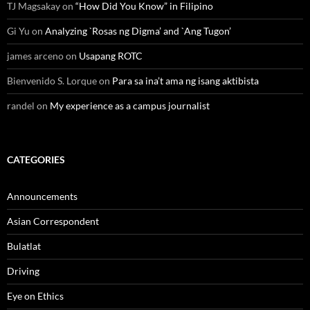
TJ Magsakay
on
“How Did You Know” in Filipino
Gi Yu
on
Analyzing `Rosas ng Digma’ and `Ang Tugon’
james arceno
on
Usapang ROTC
Bienvenido S. Lorque
on
Para sa ina’t ama ng isang aktibista
randel
on
My experience as a campus journalist
CATEGORIES
Announcements
Asian Correspondent
Bulatlat
Driving
Eye on Ethics