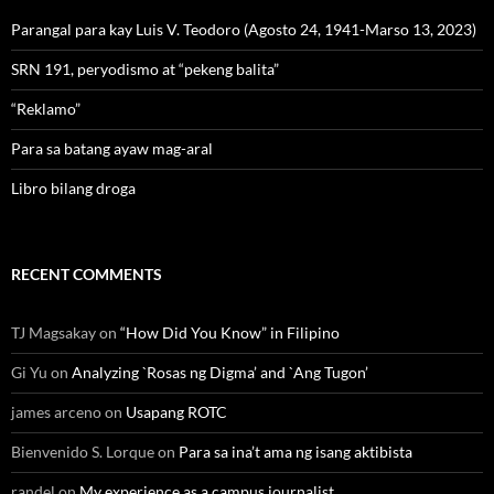
Parangal para kay Luis V. Teodoro (Agosto 24, 1941-Marso 13, 2023)
SRN 191, peryodismo at “pekeng balita”
“Reklamo”
Para sa batang ayaw mag-aral
Libro bilang droga
RECENT COMMENTS
TJ Magsakay
on
“How Did You Know” in Filipino
Gi Yu
on
Analyzing `Rosas ng Digma’ and `Ang Tugon’
james arceno
on
Usapang ROTC
Bienvenido S. Lorque
on
Para sa ina’t ama ng isang aktibista
randel
on
My experience as a campus journalist