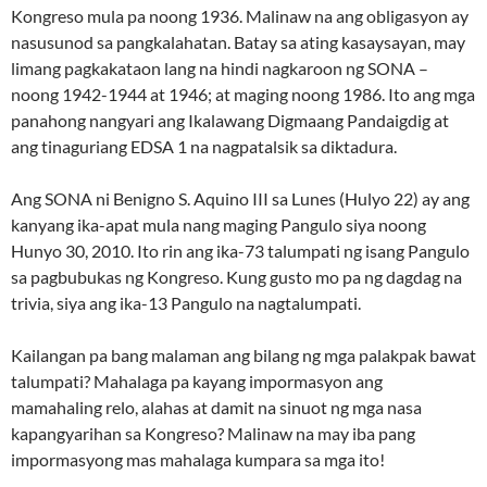
Kongreso mula pa noong 1936. Malinaw na ang obligasyon ay
nasusunod sa pangkalahatan. Batay sa ating kasaysayan, may
limang pagkakataon lang na hindi nagkaroon ng SONA –
noong 1942-1944 at 1946; at maging noong 1986. Ito ang mga
panahong nangyari ang Ikalawang Digmaang Pandaigdig at
ang tinaguriang EDSA 1 na nagpatalsik sa diktadura.
Ang SONA ni Benigno S. Aquino III sa Lunes (Hulyo 22) ay ang
kanyang ika-apat mula nang maging Pangulo siya noong
Hunyo 30, 2010. Ito rin ang ika-73 talumpati ng isang Pangulo
sa pagbubukas ng Kongreso. Kung gusto mo pa ng dagdag na
trivia, siya ang ika-13 Pangulo na nagtalumpati.
Kailangan pa bang malaman ang bilang ng mga palakpak bawat
talumpati? Mahalaga pa kayang impormasyon ang
mamahaling relo, alahas at damit na sinuot ng mga nasa
kapangyarihan sa Kongreso? Malinaw na may iba pang
impormasyong mas mahalaga kumpara sa mga ito!