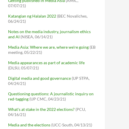
Getting published in Media Asia
(AMIC,
07/07/21)
Katangian ng Halalan 2022
(BEC Novaliches,
06/24/21)
Notes on the media industry, journalism ethics
and AI
(NISEA, 06/14/21)
Media Asia: Where we are, where we're going
(EB
meeting, 05/22/21)
Media appearances as part of academic life
(DLSU, 05/07/21)
Digital media and good governance
(UP STPA,
04/24/21)
Questioning questions: A journalistic inquiry on
red-tagging
(UP CMC, 04/23/21)
What's at stake in the 2022 elections?
(PCU,
04/16/21)
Media and the elections
(UCC-South, 04/13/21)