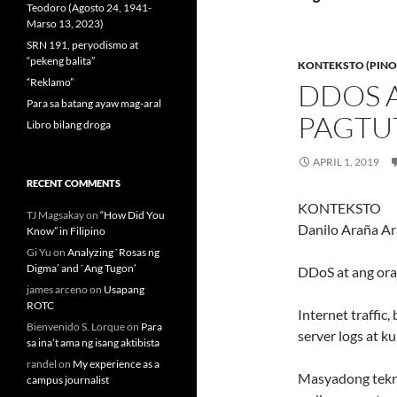
Teodoro (Agosto 24, 1941-
Marso 13, 2023)
SRN 191, peryodismo at
“pekeng balita”
KONTEKSTO (PINO
“Reklamo”
DDOS 
Para sa batang ayaw mag-aral
PAGTU
Libro bilang droga
APRIL 1, 2019
RECENT COMMENTS
KONTEKSTO
TJ Magsakay
on
“How Did You
Danilo Araña A
Know” in Filipino
Gi Yu
on
Analyzing `Rosas ng
Digma’ and `Ang Tugon’
DDoS at ang ora
james arceno
on
Usapang
ROTC
Internet traffic
Bienvenido S. Lorque
on
Para
server logs at k
sa ina’t ama ng isang aktibista
randel
on
My experience as a
Masyadong tekni
campus journalist