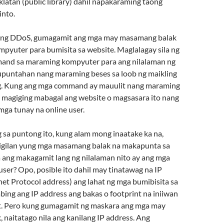
latan (public library) dahil napakaraming taong
into.
keng DDoS, gumagamit ang mga may masamang balak
pyuter para bumisita sa website. Maglalagay sila ng
and sa maraming kompyuter para ang nilalaman ng
puntahan nang maraming beses sa loob ng maikling
. Kung ang mga command ay mauulit nang maraming
g magiging mabagal ang website o magsasara ito nang
mga tunay na online user.
 sa puntong ito, kung alam mong inaatake ka na,
pigilan yung mga masamang balak na makapunta sa
 ang makagamit lang ng nilalaman nito ay ang mga
user? Opo, posible ito dahil may tinatawag na IP
net Protocol address) ang lahat ng mga bumibisita sa
ing ang IP address ang bakas o footprint na iniiwan
et. Pero kung gumagamit ng maskara ang mga may
naitatago nila ang kanilang IP address. Ang