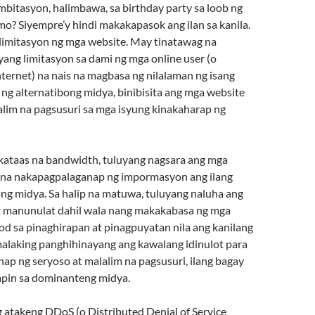
mbitasyon, halimbawa, sa birthday party sa loob ng
mo? Siyempre’y hindi makakapasok ang ilan sa kanila.
limitasyon ng mga website. May tinatawag na
ang limitasyon sa dami ng mga online user (o
ternet) na nais na magbasa ng nilalaman ng isang
 ng alternatibong midya, binibisita ang mga website
lalim na pagsusuri sa mga isyung kinakaharap ng
akataas na bandwidth, tuluyang nagsara ang mga
i na nakapagpalaganap ng impormasyon ang ilang
ong midya. Sa halip na matuwa, tuluyang naluha ang
 manunulat dahil wala nang makakabasa ng mga
od sa pinaghirapan at pinagpuyatan nila ang kanilang
alaking panghihinayang ang kawalang idinulot para
ap ng seryoso at malalim na pagsusuri, ilang bagay
pin sa dominanteng midya.
g atakeng DDoS (o Distributed Denial of Service