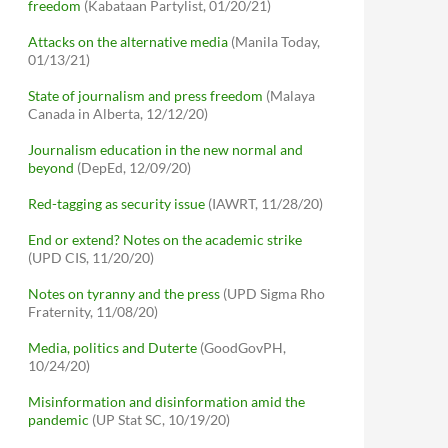
freedom
(Kabataan Partylist, 01/20/21)
Attacks on the alternative media
(Manila Today,
01/13/21)
State of journalism and press freedom
(Malaya
Canada in Alberta, 12/12/20)
Journalism education in the new normal and
beyond
(DepEd, 12/09/20)
Red-tagging as security issue
(IAWRT, 11/28/20)
End or extend? Notes on the academic strike
(UPD CIS, 11/20/20)
Notes on tyranny and the press
(UPD Sigma Rho
Fraternity, 11/08/20)
Media, politics and Duterte
(GoodGovPH,
10/24/20)
Misinformation and disinformation amid the
pandemic
(UP Stat SC, 10/19/20)