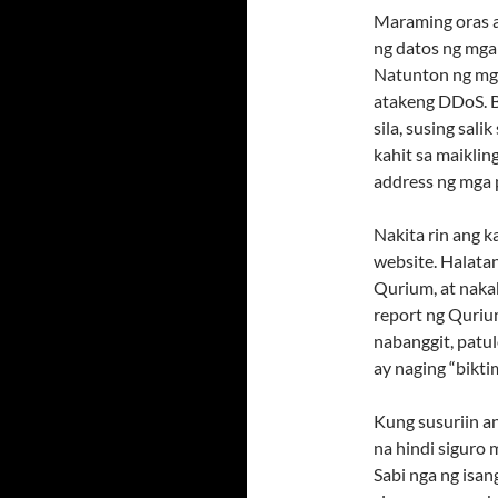
Maraming oras a
ng datos ng mga 
Natunton ng mg
atakeng DDoS. 
sila, susing sal
kahit sa maiklin
address ng mga 
Nakita rin ang 
website. Halatan
Qurium, at naka
report ng Quriu
nabanggit, patu
ay naging “bikti
Kung susuriin a
na hindi siguro
Sabi nga ng isan