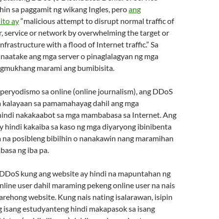
hin sa paggamit ng wikang Ingles, pero
ang
ito ay
“malicious attempt to disrupt normal traffic of
r, service or network by overwhelming the target or
nfrastructure with a flood of Internet traffic.” Sa
 inaatake ang mga server o pinaglalagyan ng mga
agmukhang marami ang bumibisita.
 peryodismo sa online (online journalism), ang DDoS
sa kalayaan sa pamamahayag dahil ang mga
hindi nakakaabot sa mga mambabasa sa Internet. Ang
y hindi kakaiba sa kaso ng mga diyaryong ibinibenta
 na posibleng bibilhin o nanakawin nang maramihan
basa ng iba pa.
DDoS kung ang website ay hindi na mapuntahan ng
nline user dahil maraming pekeng online user na nais
arehong website. Kung nais nating isalarawan, isipin
ng isang estudyanteng hindi makapasok sa isang