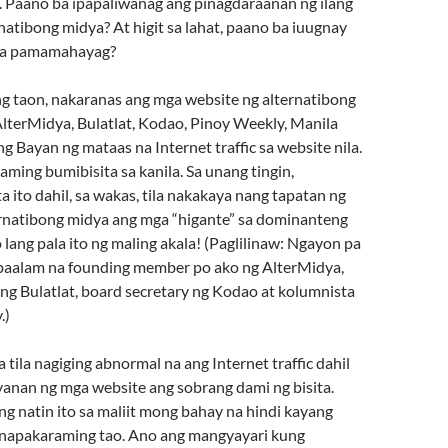
. Paano ba ipapaliwanag ang pinagdaraanan ng ilang
natibong midya? At higit sa lahat, paano ba iuugnay
 sa pamamahayag?
 taon, nakaranas ang mga website ng alternatibong
AlterMidya, Bulatlat, Kodao, Pinoy Weekly, Manila
g Bayan ng mataas na Internet traffic sa website nila.
raming bumibisita sa kanila. Sa unang tingin,
 ito dahil, sa wakas, tila nakakaya nang tapatan ng
ternatibong midya ang mga “higante” sa dominanteng
lang pala ito ng maling akala! (Paglilinaw: Ngayon pa
 ipaalam na founding member po ako ng AlterMidya,
 ng Bulatlat, board secretary ng Kodao at kolumnista
.)
 tila nagiging abnormal na ang Internet traffic dahil
yanan ng mga website ang sobrang dami ng bisita.
ang natin ito sa maliit mong bahay na hindi kayang
napakaraming tao. Ano ang mangyayari kung