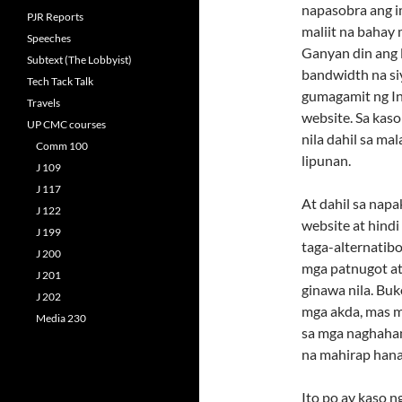
napasobra ang i
PJR Reports
maliit na bahay 
Speeches
Ganyan din ang 
Subtext (The Lobbyist)
bandwidth na siy
Tech Tack Talk
gumagamit ng In
Travels
website. Sa kaso
UP CMC courses
nila dahil sa ma
Comm 100
lipunan.
J 109
J 117
At dahil sa nap
J 122
website at hind
J 199
taga-alternatib
J 200
mga patnugot at
J 201
ginawa nila. Buk
J 202
mga akda, mas m
Media 230
sa mga naghahan
na mahirap hana
Ito po ay kaso n