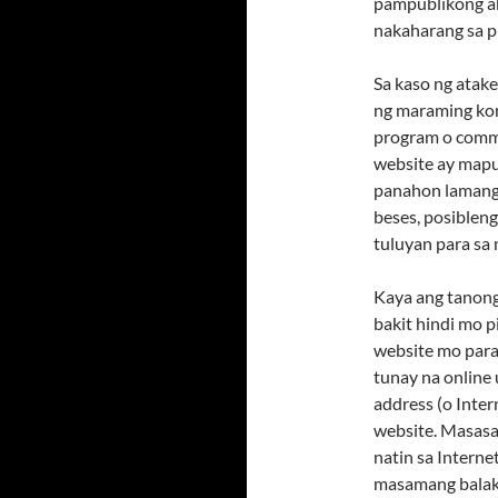
pampublikong ak
nakaharang sa p
Sa kaso ng ata
ng maraming kom
program o comm
website ay mapu
panahon lamang
beses, posiblen
tuluyan para sa 
Kaya ang tanong
bakit hindi mo 
website mo para
tunay na online 
address (o Inter
website. Masasab
natin sa Intern
masamang balak, 