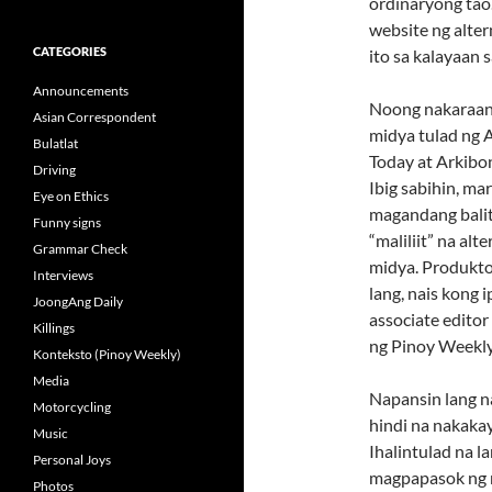
ordinaryong tao
website ng alter
CATEGORIES
ito sa kalayaan
Announcements
Noong nakaraang
Asian Correspondent
midya tulad ng 
Bulatlat
Today at Arkibon
Driving
Ibig sabihin, ma
Eye on Ethics
magandang balita
Funny signs
“maliliit” na al
Grammar Check
midya. Produkto 
Interviews
lang, nais kong
JoongAng Daily
associate editor
Killings
ng Pinoy Weekly
Konteksto (Pinoy Weekly)
Media
Napansin lang na
Motorcycling
hindi na nakaka
Music
Ihalintulad na l
Personal Joys
magpapasok ng 
Photos