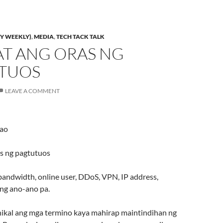
Y WEEKLY)
,
MEDIA
,
TECH TACK TALK
AT ANG ORAS NG
TUOS
LEAVE A COMMENT
rao
s ng pagtutuos
, bandwidth, online user, DDoS, VPN, IP address,
ung ano-ano pa.
kal ang mga termino kaya mahirap maintindihan ng