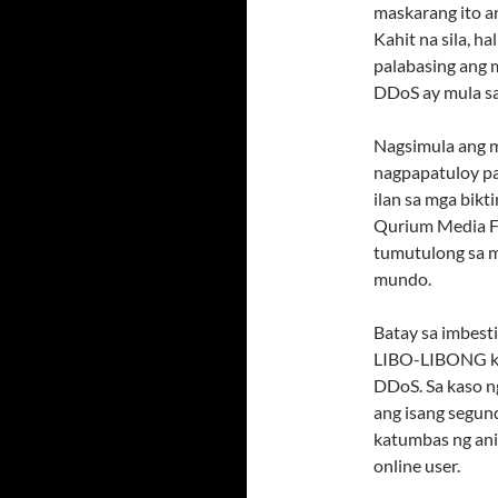
maskarang ito an
Kahit na sila, h
palabasing ang 
DDoS ay mula sa
Nagsimula ang 
nagpapatuloy pa
ilan sa mga bik
Qurium Media F
tumutulong sa m
mundo.
Batay sa imbest
LIBO-LIBONG ko
DDoS. Sa kaso n
ang isang segun
katumbas ng ani
online user.