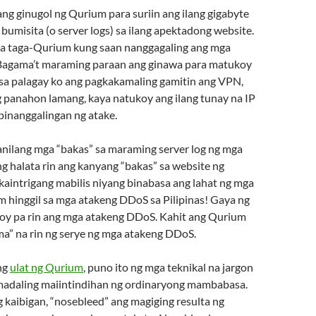
ng ginugol ng Qurium para suriin ang ilang gigabyte
bumisita (o server logs) sa ilang apektadong website.
a taga-Qurium kung saan nanggagaling ang mga
Bagama’t maraming paraan ang ginawa para matukoy
ik sa palagay ko ang pagkakamaling gamitin ang VPN,
g panahon lamang, kaya natukoy ang ilang tunay na IP
pinanggalingan ng atake.
kanilang mga “bakas” sa maraming server log ng mga
g halata rin ang kanyang “bakas” sa website ng
kaintrigang mabilis niyang binabasa ang lahat ng mga
m hinggil sa mga atakeng DDoS sa Pilipinas! Gaya ng
loy pa rin ang mga atakeng DDoS. Kahit ang Qurium
ma” na rin ng serye ng mga atakeng DDoS.
ng
ulat ng Qurium
, puno ito ng mga teknikal na jargon
 madaling maiintindihan ng ordinaryong mambabasa.
g kaibigan, “nosebleed” ang magiging resulta ng