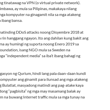
g tinatawag na VPN (o virtual private network).
alimbawa, ay mula sa Pilipinas, makakaya nilang
mga kompyuter na ginagamit nila sa mga atakeng
 ibang bansa.
matinding DDoS attacks noong Disyembre 2018 at
 rin hanggang ngayon. Ito ang dahilan kung bakit ang
tima ay humingi ng suporta noong Enero 2019 sa
oundation, isang NGO mula sa Sweden na
ga “independent media” sa iba’t ibang bahagi ng
igasyon ng Qurium, hindi lang pala daan-daan kundi
mpyuter ang ginamit para ilunsad ang mga atakeng
g Bulatlat, masyadong matindi ang pag-atake kaya
dong “pagbisita” ng mga may masamang balak ay
m na buwang Internet traffic mula sa mga tunay na