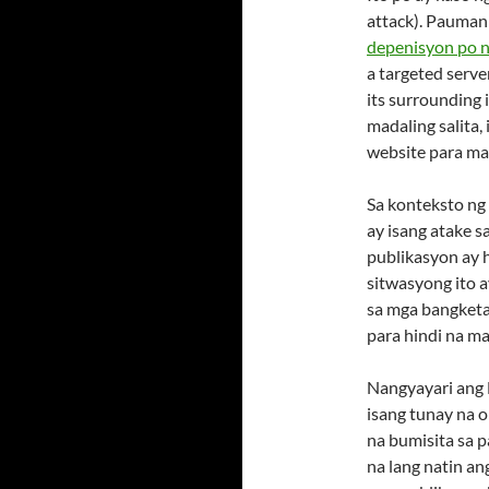
attack). Pauman
depenisyon po n
a targeted serve
its surrounding i
madaling salita,
website para m
Sa konteksto ng
ay isang atake 
publikasyon ay 
sitwasyong ito a
sa mga bangketa
para hindi na ma
Nangyayari ang 
isang tunay na o
na bumisita sa p
na lang natin a