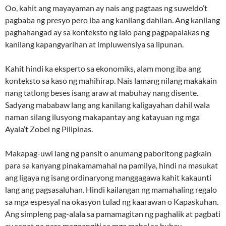
Oo, kahit ang mayayaman ay nais ang pagtaas ng suweldo’t
pagbaba ng presyo pero iba ang kanilang dahilan. Ang kanilang
paghahangad ay sa konteksto ng lalo pang pagpapalakas ng
kanilang kapangyarihan at impluwensiya sa lipunan.
Kahit hindi ka eksperto sa ekonomiks, alam mong iba ang
konteksto sa kaso ng mahihirap. Nais lamang nilang makakain
nang tatlong beses isang araw at mabuhay nang disente.
Sadyang mababaw lang ang kanilang kaligayahan dahil wala
naman silang ilusyong makapantay ang katayuan ng mga
Ayala’t Zobel ng Pilipinas.
Makapag-uwi lang ng pansit o anumang paboritong pagkain
para sa kanyang pinakamamahal na pamilya, hindi na masukat
ang ligaya ng isang ordinaryong manggagawa kahit kakaunti
lang ang pagsasaluhan. Hindi kailangan ng mamahaling regalo
sa mga espesyal na okasyon tulad ng kaarawan o Kapaskuhan.
Ang simpleng pag-alala sa pamamagitan ng paghalik at pagbati
ay sapat na para magpangiti sa mga mahal sa buhay.