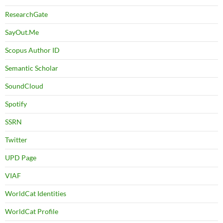
ResearchGate
SayOut.Me
Scopus Author ID
Semantic Scholar
SoundCloud
Spotify
SSRN
Twitter
UPD Page
VIAF
WorldCat Identities
WorldCat Profile