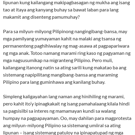
lipunan kung kailangang makipagbasagan ng mukha ang isang
tao at itaya ang kanyang buhay sa bawat laban para lang
makamit ang disenteng pamumuhay?
Para sa milyun-milyong Pilipinong nangingibang-bansa, may
mga pamilyang yumayaman kahit na malaki ang tsansa ng
permanenteng paghihiwalay ng mag-asawa at pagpapariwara
ng mga anak. Totoo namang marami ring kaso ng pagyaman ng
mga nagsusumikap na migranteng Pilipino. Pero muli,
kailangang itanong natin sa ating sarili kung makatao ba ang
sistemang napipilitang mangibang-bansa ang maraming
Pilipino para lang guminhawa ang kanilang buhay.
Simpleng kaligayahan lang naman ang hinihiling ng marami,
pero kahit ito’y ipinagkakait ng isang pamahalaang kilala hindi
sa pagsisilbi sa interes ng mamamayan kundi sa walang
humpay na pagpapayaman. Oo, may dahilan para magprotesta
ang milyun-milyong Pilipino sa sistemang umiiral sa ating
lipunan – isang sistemang patuloy na ipinapatupad ng mga