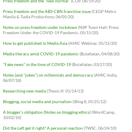
Press freedom and the "new normal"
(COP, 06/19/20)
Press freedom and the ABS-CBN franchise issue
(CEGP Metro
Manila & Tudla Productions, 06/05/20)
Notes on press freedom under lockdown
(NSP Town Hall: Press
Freedom Under the COVID-19 Pandemic, 05/15/20)
How to get published in Media Asia
(AMIC Webinar, 05/15/20)
Media literacy amid COVID-19 pandemic
(Bulatlatan, 04/08/20)
"Fake news" in the time of COVID-19
(Bulatlatan, 03/27/20)
Notes (and "jokes") on millennials and democracy
(AMIC-India,
06/07/18)
Researching new media
(Thesis It! 01/14/13)
Blogging, social media and journalism
(iBlog 8, 05/25/12)
A blogger's obligation (Notes on blogging ethics)
(WordCamp,
10/02/10)
Did the Left get it right? A personal reaction
(TWSC, 06/24/10)