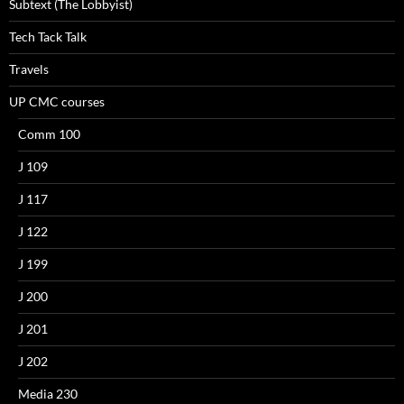
Subtext (The Lobbyist)
Tech Tack Talk
Travels
UP CMC courses
Comm 100
J 109
J 117
J 122
J 199
J 200
J 201
J 202
Media 230