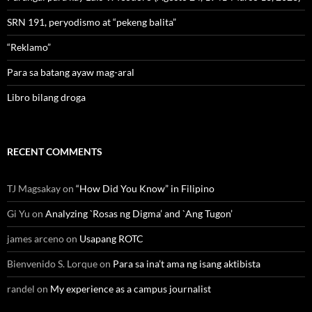
SRN 191, peryodismo at “pekeng balita”
“Reklamo”
Para sa batang ayaw mag-aral
Libro bilang droga
RECENT COMMENTS
TJ Magsakay
on
“How Did You Know” in Filipino
Gi Yu
on
Analyzing `Rosas ng Digma’ and `Ang Tugon’
james arceno
on
Usapang ROTC
Bienvenido S. Lorque
on
Para sa ina’t ama ng isang aktibista
randel
on
My experience as a campus journalist