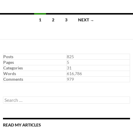
Posts
1
2
3
NEXT →
navigation
Posts
825
Pages
5
Categories
31
Words
616,786
Comments
979
Search
for:
READ MY ARTICLES