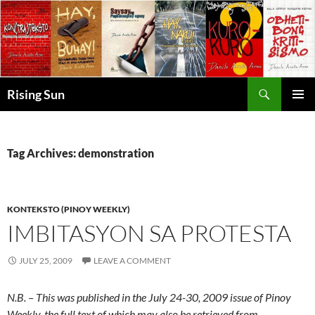
Skip
to
content
Search
Rising Sun
PRIMAR
MENU
Tag Archives: demonstration
KONTEKSTO (PINOY WEEKLY)
IMBITASYON SA PROTESTA
JULY 25, 2009
LEAVE A COMMENT
N.B. – This was published in the July 24-30, 2009 issue of Pinoy
Weekly, the full text of which may also be retrieved from