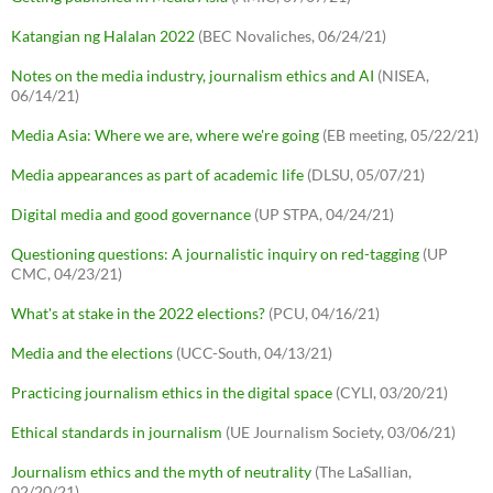
Katangian ng Halalan 2022
(BEC Novaliches, 06/24/21)
Notes on the media industry, journalism ethics and AI
(NISEA,
06/14/21)
Media Asia: Where we are, where we're going
(EB meeting, 05/22/21)
Media appearances as part of academic life
(DLSU, 05/07/21)
Digital media and good governance
(UP STPA, 04/24/21)
Questioning questions: A journalistic inquiry on red-tagging
(UP
CMC, 04/23/21)
What's at stake in the 2022 elections?
(PCU, 04/16/21)
Media and the elections
(UCC-South, 04/13/21)
Practicing journalism ethics in the digital space
(CYLI, 03/20/21)
Ethical standards in journalism
(UE Journalism Society, 03/06/21)
Journalism ethics and the myth of neutrality
(The LaSallian,
02/20/21)