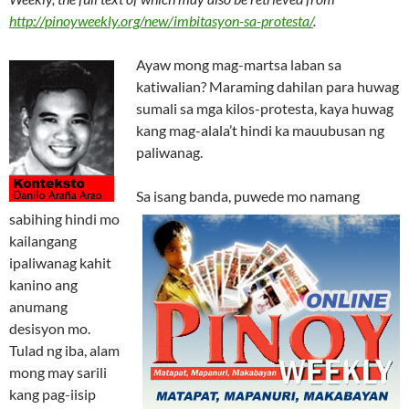
http://pinoyweekly.org/new/imbitasyon-sa-protesta/
.
Ayaw mong mag-martsa laban sa
katiwalian? Maraming dahilan para huwag
sumali sa mga kilos-protesta, kaya huwag
kang mag-alala’t hindi ka mauubusan ng
paliwanag.
Sa isang banda, puwede mo namang
sabihing hindi mo
kailangang
ipaliwanag kahit
kanino ang
anumang
desisyon mo.
Tulad ng iba, alam
mong may sarili
kang pag-iisip