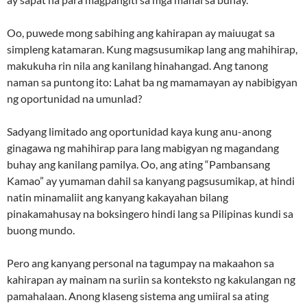
Oo, puwede mong sabihing ang kahirapan ay maiuugat sa
simpleng katamaran. Kung magsusumikap lang ang mahihirap,
makukuha rin nila ang kanilang hinahangad. Ang tanong
naman sa puntong ito: Lahat ba ng mamamayan ay nabibigyan
ng oportunidad na umunlad?
Sadyang limitado ang oportunidad kaya kung anu-anong
ginagawa ng mahihirap para lang mabigyan ng magandang
buhay ang kanilang pamilya. Oo, ang ating “Pambansang
Kamao” ay yumaman dahil sa kanyang pagsusumikap, at hindi
natin minamaliit ang kanyang kakayahan bilang
pinakamahusay na boksingero hindi lang sa Pilipinas kundi sa
buong mundo.
Pero ang kanyang personal na tagumpay na makaahon sa
kahirapan ay mainam na suriin sa konteksto ng kakulangan ng
pamahalaan. Anong klaseng sistema ang umiiral sa ating