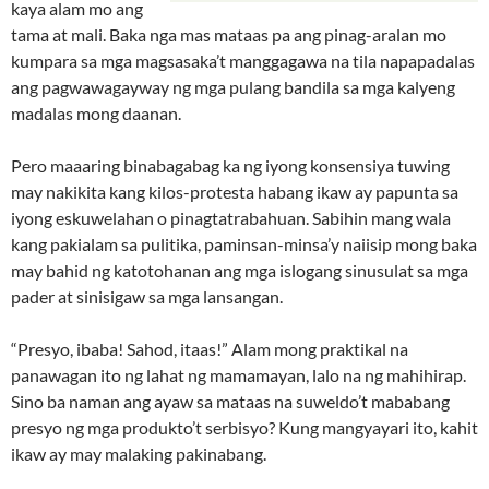
kaya alam mo ang
tama at mali. Baka nga mas mataas pa ang pinag-aralan mo
kumpara sa mga magsasaka’t manggagawa na tila napapadalas
ang pagwawagayway ng mga pulang bandila sa mga kalyeng
madalas mong daanan.
Pero maaaring binabagabag ka ng iyong konsensiya tuwing
may nakikita kang kilos-protesta habang ikaw ay papunta sa
iyong eskuwelahan o pinagtatrabahuan. Sabihin mang wala
kang pakialam sa pulitika, paminsan-minsa’y naiisip mong baka
may bahid ng katotohanan ang mga islogang sinusulat sa mga
pader at sinisigaw sa mga lansangan.
“Presyo, ibaba! Sahod, itaas!” Alam mong praktikal na
panawagan ito ng lahat ng mamamayan, lalo na ng mahihirap.
Sino ba naman ang ayaw sa mataas na suweldo’t mababang
presyo ng mga produkto’t serbisyo? Kung mangyayari ito, kahit
ikaw ay may malaking pakinabang.