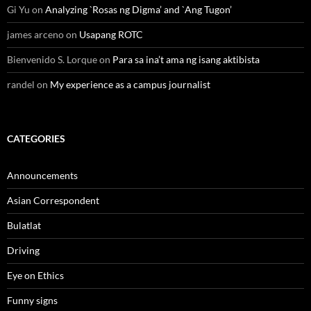
Gi Yu
on
Analyzing `Rosas ng Digma’ and `Ang Tugon’
james arceno
on
Usapang ROTC
Bienvenido S. Lorque
on
Para sa ina’t ama ng isang aktibista
randel
on
My experience as a campus journalist
CATEGORIES
Announcements
Asian Correspondent
Bulatlat
Driving
Eye on Ethics
Funny signs