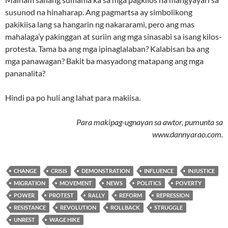
susunod na hinaharap. Ang pagmartsa ay simbolikong
pakikiisa lang sa hangarin ng nakararami, pero ang mas
mahalaga’y pakinggan at suriin ang mga sinasabi sa isang kilos-
protesta. Tama ba ang mga ipinaglalaban? Kalabisan ba ang
mga panawagan? Bakit ba masyadong matapang ang mga
pananalita?
Hindi pa po huli ang lahat para makiisa.
Para makipag-ugnayan sa awtor, pumunta sa
www.dannyarao.com.
CHANGE
CRISIS
DEMONSTRATION
INFLUENCE
INJUSTICE
MIGRATION
MOVEMENT
NEWS
POLITICS
POVERTY
POWER
PROTEST
RALLY
REFORM
REPRESSION
RESISTANCE
REVOLUTION
ROLLBACK
STRUGGLE
UNREST
WAGE HIKE