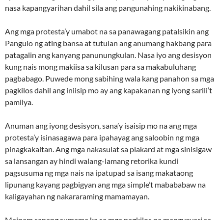
nasa kapangyarihan dahil sila ang pangunahing nakikinabang.
Ang mga protesta’y umabot na sa panawagang patalsikin ang
Pangulo ng ating bansa at tutulan ang anumang hakbang para
patagalin ang kanyang panunungkulan. Nasa iyo ang desisyon
kung nais mong makiisa sa kilusan para sa makabuluhang
pagbabago. Puwede mong sabihing wala kang panahon sa mga
pagkilos dahil ang iniisip mo ay ang kapakanan ng iyong sarili’t
pamilya.
Anuman ang iyong desisyon, sana’y isaisip mo na ang mga
protesta’y isinasagawa para ipahayag ang saloobin ng mga
pinagkakaitan. Ang mga nakasulat sa plakard at mga sinisigaw
sa lansangan ay hindi walang-lamang retorika kundi
pagsusuma ng mga nais na ipatupad sa isang makataong
lipunang kayang pagbigyan ang mga simple’t mabababaw na
kaligayahan ng nakararaming mamamayan.
Mainam sanang sumama ka sa mga pagkilos na mangyayari sa