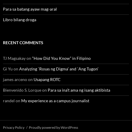
Para sa batang ayaw mag-aral
Libro bilang droga
RECENT COMMENTS
TJ Magsakay
on
“How Did You Know” in Filipino
Gi Yu
on
Analyzing `Rosas ng Digma’ and `Ang Tugon’
james arceno
on
Usapang ROTC
Bienvenido S. Lorque
on
Para sa ina’t ama ng isang aktibista
randel
on
My experience as a campus journalist
Privacy Policy
Proudly powered by WordPress