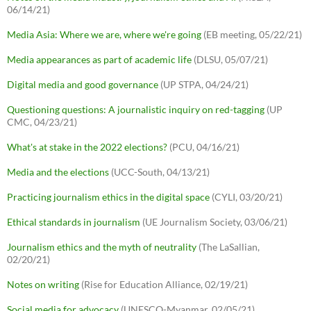
06/14/21)
Media Asia: Where we are, where we're going
(EB meeting, 05/22/21)
Media appearances as part of academic life
(DLSU, 05/07/21)
Digital media and good governance
(UP STPA, 04/24/21)
Questioning questions: A journalistic inquiry on red-tagging
(UP
CMC, 04/23/21)
What's at stake in the 2022 elections?
(PCU, 04/16/21)
Media and the elections
(UCC-South, 04/13/21)
Practicing journalism ethics in the digital space
(CYLI, 03/20/21)
Ethical standards in journalism
(UE Journalism Society, 03/06/21)
Journalism ethics and the myth of neutrality
(The LaSallian,
02/20/21)
Notes on writing
(Rise for Education Alliance, 02/19/21)
Social media for advocacy
(UNESCO-Myanmar, 02/05/21)