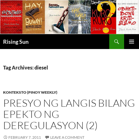
Skip
to
content
Search
Rising Sun
PRIMAR
MENU
Tag Archives: diesel
KONTEKSTO (PINOY WEEKLY)
PRESYO NG LANGIS BILANG
EPEKTO NG
DEREGULASYON (2)
FEBRUARY 7, 2011
LEAVE A COMMENT