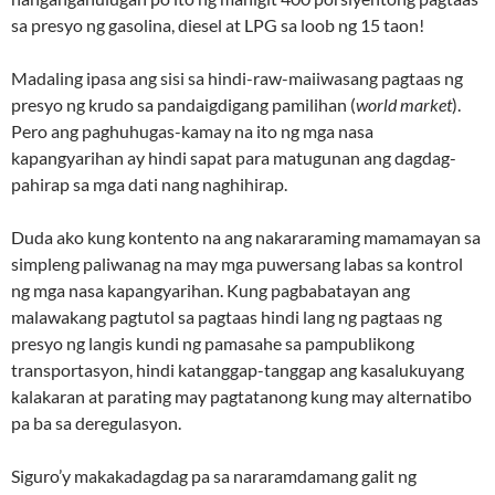
sa presyo ng gasolina, diesel at LPG sa loob ng 15 taon!
Madaling ipasa ang sisi sa hindi-raw-maiiwasang pagtaas ng
presyo ng krudo sa pandaigdigang pamilihan (
world market
).
Pero ang paghuhugas-kamay na ito ng mga nasa
kapangyarihan ay hindi sapat para matugunan ang dagdag-
pahirap sa mga dati nang naghihirap.
Duda ako kung kontento na ang nakararaming mamamayan sa
simpleng paliwanag na may mga puwersang labas sa kontrol
ng mga nasa kapangyarihan. Kung pagbabatayan ang
malawakang pagtutol sa pagtaas hindi lang ng pagtaas ng
presyo ng langis kundi ng pamasahe sa pampublikong
transportasyon, hindi katanggap-tanggap ang kasalukuyang
kalakaran at parating may pagtatanong kung may alternatibo
pa ba sa deregulasyon.
Siguro’y makakadagdag pa sa nararamdamang galit ng