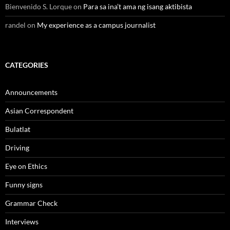
Bienvenido S. Lorque
on
Para sa ina’t ama ng isang aktibista
randel
on
My experience as a campus journalist
CATEGORIES
Announcements
Asian Correspondent
Bulatlat
Driving
Eye on Ethics
Funny signs
Grammar Check
Interviews