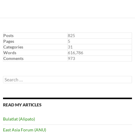
navigation
Posts
825
Pages
5
Categories
31
Words
616,786
Comments
973
Search
for:
READ MY ARTICLES
Bulatlat (Alipato)
East Asia Forum (ANU)