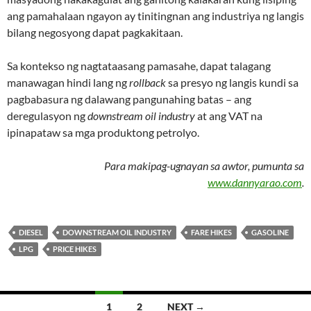
ang pamahalaan ngayon ay tinitingnan ang industriya ng langis
bilang negosyong dapat pagkakitaan.
Sa kontekso ng nagtataasang pamasahe, dapat talagang
manawagan hindi lang ng
rollback
sa presyo ng langis kundi sa
pagbabasura ng dalawang pangunahing batas – ang
deregulasyon ng
downstream oil industry
at ang VAT na
ipinapataw sa mga produktong petrolyo.
Para makipag-ugnayan sa awtor, pumunta sa
www.dannyarao.com
.
DIESEL
DOWNSTREAM OIL INDUSTRY
FARE HIKES
GASOLINE
LPG
PRICE HIKES
Posts
1
2
NEXT →