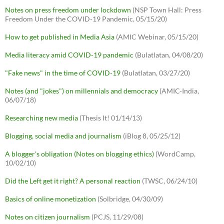
Notes on press freedom under lockdown
(NSP Town Hall: Press
Freedom Under the COVID-19 Pandemic, 05/15/20)
How to get published in Media Asia
(AMIC Webinar, 05/15/20)
Media literacy amid COVID-19 pandemic
(Bulatlatan, 04/08/20)
"Fake news" in the time of COVID-19
(Bulatlatan, 03/27/20)
Notes (and "jokes") on millennials and democracy
(AMIC-India,
06/07/18)
Researching new media
(Thesis It! 01/14/13)
Blogging, social media and journalism
(iBlog 8, 05/25/12)
A blogger's obligation (Notes on blogging ethics)
(WordCamp,
10/02/10)
Did the Left get it right? A personal reaction
(TWSC, 06/24/10)
Basics of online monetization
(Solbridge, 04/30/09)
Notes on citizen journalism
(PCJS, 11/29/08)