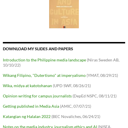
DOWNLOAD MY SLIDES AND PAPERS
Introduction to the Philippine media landscape
(Niras Sweden AB,
10/10/22)
Wikang Filipino, "Dutertismo" at imperyalismo
(YMAT, 08/29/21)
Wika, midya at katotohanan
(UPD SWF, 08/26/21)
Opinion writing for campus journalists
(DepEd NSPC, 08/11/21)
Getting published in Media Asia
(AMIC, 07/07/21)
Katangian ng Halalan 2022
(BEC Novaliches, 06/24/21)
Notes on the media industry, journalism ethics and AI
(NISEA,