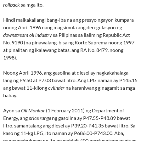
rollback
sa mga ito.
Hindi maikakailang ibang-iba na ang presyo ngayon kumpara
noong Abril 1996 nang magsimula ang deregulasyon ng
downstream oil industry
sa Pilipinas sa ilalim ng Republic Act
No. 9190 (na pinawalang-bisa ng Korte Suprema noong 1997
at pinalitan ng ikalawang batas, ang RA No. 8479, noong
1998).
Noong Abril 1996, ang gasolina at diesel ay nagkakahalaga
lang ng P9.50 at P7.03 bawat litro. Ang LPG naman ay P145.15
ang bawat 11-kilong
cylinder
na karaniwang ginagamit sa mga
bahay.
Ayon sa
Oil Monitor
(1 February 2011) ng Department of
Energy, ang
price range
ng gasolina ay P47.55-P48.89 bawat
litro, samantalang ang diesel ay P39.20-P41.35 bawat litro. Sa
kaso ng 11-kg LPG, ito naman ay P686.00-P743.00. Aba,
nangangahulugan po ito ng mahigit 400 porsiyentong pagtaas