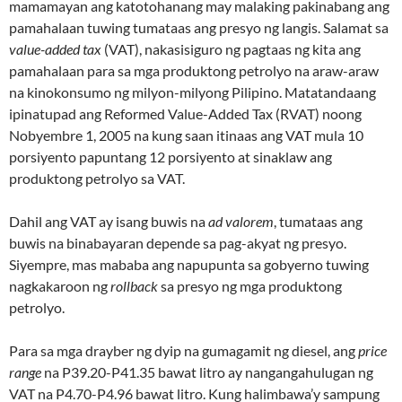
mamamayan ang katotohanang may malaking pakinabang ang
pamahalaan tuwing tumataas ang presyo ng langis. Salamat sa
value-added tax
(VAT), nakasisiguro ng pagtaas ng kita ang
pamahalaan para sa mga produktong petrolyo na araw-araw
na kinokonsumo ng milyon-milyong Pilipino. Matatandaang
ipinatupad ang Reformed Value-Added Tax (RVAT) noong
Nobyembre 1, 2005 na kung saan itinaas ang VAT mula 10
porsiyento papuntang 12 porsiyento at sinaklaw ang
produktong petrolyo sa VAT.
Dahil ang VAT ay isang buwis na
ad valorem
, tumataas ang
buwis na binabayaran depende sa pag-akyat ng presyo.
Siyempre, mas mababa ang napupunta sa gobyerno tuwing
nagkakaroon ng
rollback
sa presyo ng mga produktong
petrolyo.
Para sa mga drayber ng dyip na gumagamit ng diesel, ang
price
range
na P39.20-P41.35 bawat litro ay nangangahulugan ng
VAT na P4.70-P4.96 bawat litro. Kung halimbawa’y sampung