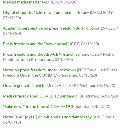
Making media matter
(ADRi, 08/03/2020)
Digital etiquette, "fake news" and media literacy
(iACADEMY,
07/17/20)
Academic perspective on press freedom during Covid-19
(CEGP,
07/10/20)
Press freedom and the "new normal"
(COP, 06/19/20)
Press freedom and the ABS-CBN franchise issue
(CEGP Metro
Manila & Tudla Productions, 06/05/20)
Notes on press freedom under lockdown
(NSP Town Hall: Press
Freedom Under the COVID-19 Pandemic, 05/15/20)
How to get published in Media Asia
(AMIC Webinar, 05/15/20)
Media literacy amid COVID-19 pandemic
(Bulatlatan, 04/08/20)
"Fake news" in the time of COVID-19
(Bulatlatan, 03/27/20)
Notes (and "jokes") on millennials and democracy
(AMIC-India,
06/07/18)