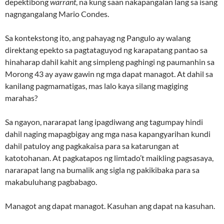
depektibong
warrant
, na kung saan nakapangalan lang sa isang
nagngangalang Mario Condes.
Sa kontekstong ito, ang pahayag ng Pangulo ay walang
direktang epekto sa pagtataguyod ng karapatang pantao sa
hinaharap dahil kahit ang simpleng paghingi ng paumanhin sa
Morong 43 ay ayaw gawin ng mga dapat managot. At dahil sa
kanilang pagmamatigas, mas lalo kaya silang magiging
marahas?
Sa ngayon, nararapat lang ipagdiwang ang tagumpay hindi
dahil naging mapagbigay ang mga nasa kapangyarihan kundi
dahil patuloy ang pagkakaisa para sa katarungan at
katotohanan. At pagkatapos ng limtado’t maikling pagsasaya,
nararapat lang na bumalik ang sigla ng pakikibaka para sa
makabuluhang pagbabago.
Managot ang dapat managot. Kasuhan ang dapat na kasuhan.