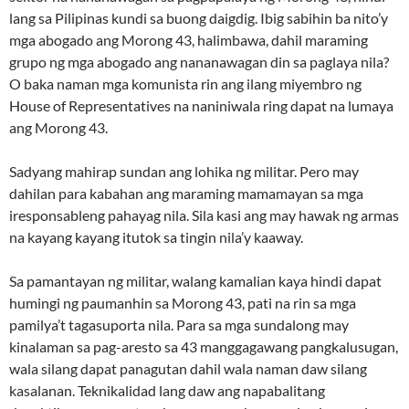
lang sa Pilipinas kundi sa buong daigdig. Ibig sabihin ba nito’y
mga abogado ang Morong 43, halimbawa, dahil maraming
grupo ng mga abogado ang nananawagan din sa paglaya nila?
O baka naman mga komunista rin ang ilang miyembro ng
House of Representatives na naniniwala ring dapat na lumaya
ang Morong 43.
Sadyang mahirap sundan ang lohika ng militar. Pero may
dahilan para kabahan ang maraming mamamayan sa mga
iresponsableng pahayag nila. Sila kasi ang may hawak ng armas
na kayang kayang itutok sa tingin nila’y kaaway.
Sa pamantayan ng militar, walang kamalian kaya hindi dapat
humingi ng paumanhin sa Morong 43, pati na rin sa mga
pamilya’t tagasuporta nila. Para sa mga sundalong may
kinalaman sa pag-aresto sa 43 manggagawang pangkalusugan,
wala silang dapat panagutan dahil wala naman daw silang
kasalanan. Teknikalidad lang daw ang napabalitang