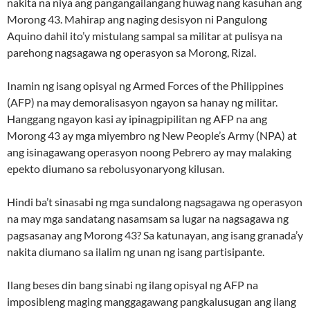
nakita na niya ang pangangailangang huwag nang kasuhan ang
Morong 43. Mahirap ang naging desisyon ni Pangulong
Aquino dahil ito’y mistulang sampal sa militar at pulisya na
parehong nagsagawa ng operasyon sa Morong, Rizal.
Inamin ng isang opisyal ng Armed Forces of the Philippines
(AFP) na may demoralisasyon ngayon sa hanay ng militar.
Hanggang ngayon kasi ay ipinagpipilitan ng AFP na ang
Morong 43 ay mga miyembro ng New People’s Army (NPA) at
ang isinagawang operasyon noong Pebrero ay may malaking
epekto diumano sa rebolusyonaryong kilusan.
Hindi ba’t sinasabi ng mga sundalong nagsagawa ng operasyon
na may mga sandatang nasamsam sa lugar na nagsagawa ng
pagsasanay ang Morong 43? Sa katunayan, ang isang granada’y
nakita diumano sa ilalim ng unan ng isang partisipante.
Ilang beses din bang sinabi ng ilang opisyal ng AFP na
imposibleng maging manggagawang pangkalusugan ang ilang