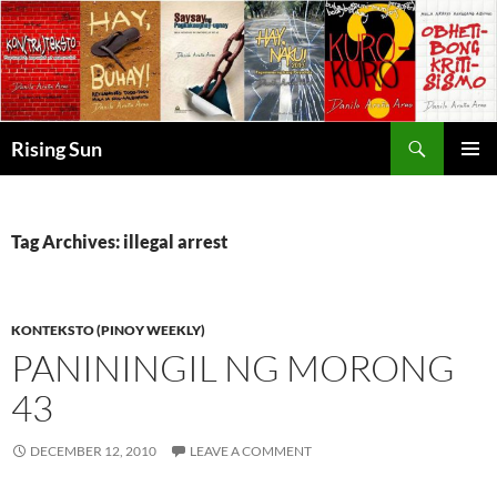
Skip
to
content
Search
Rising Sun
PRIMAR
MENU
Tag Archives: illegal arrest
KONTEKSTO (PINOY WEEKLY)
PANININGIL NG MORONG
43
DECEMBER 12, 2010
LEAVE A COMMENT