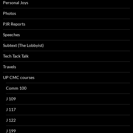
Personal Joys
Photos
PJR Reports
Speeches
Subtext (The Lobbyist)
Tech Tack Talk
Travels
UP CMC courses
Comm 100
J 109
J 117
J 122
J 199