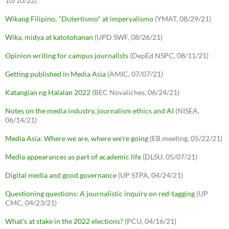
10/10/22)
Wikang Filipino, "Dutertismo" at imperyalismo
(YMAT, 08/29/21)
Wika, midya at katotohanan
(UPD SWF, 08/26/21)
Opinion writing for campus journalists
(DepEd NSPC, 08/11/21)
Getting published in Media Asia
(AMIC, 07/07/21)
Katangian ng Halalan 2022
(BEC Novaliches, 06/24/21)
Notes on the media industry, journalism ethics and AI
(NISEA,
06/14/21)
Media Asia: Where we are, where we're going
(EB meeting, 05/22/21)
Media appearances as part of academic life
(DLSU, 05/07/21)
Digital media and good governance
(UP STPA, 04/24/21)
Questioning questions: A journalistic inquiry on red-tagging
(UP
CMC, 04/23/21)
What's at stake in the 2022 elections?
(PCU, 04/16/21)