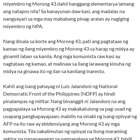
miyembro ng Morong 43 dahil hanggang elementarya lamang
ang natapos nila? Sa kanayunan daw kasi, ang madalas na
nangyayari sa mga may mababang pinag-aralan ay nagiging
miyembro ng NPA.
Nang dinala sa korte ang Morong 43, pati ang pagtataas ng
kamao ng ilang miyembro ng Morong 43 sa harap ng midya ay
ginamit laban sa kanila. Ang mga komunista raw kasi ay
nagtataas ng kamao, at malinaw sa ilang larawang kinuha ng
midya na ginawa ito ng ilan sa kanilang inaresto.
Kahit ang isang pahayag ni Luis Jalandoni ng National
Democratic Front of the Philippines (NDFP) ay hindi
pinalampas ng militar. Nang binanggit ni Jalandoni na ang
pagpapalaya sa Morong 43 ay makakatulong sa pag-usad ng
usapang pangkapayapaan, mabilis na sinabi ng isang opisyal ng
AFP na ito raw ay ebidensiyang ang Morong 43 ay mga
komunista. Tila nakalimutan ng opisyal na itong maraming
sektor na nananawagan sa pagpapalaya ng Morong 43, hindi