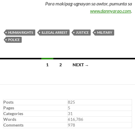
Para makipag-ugnayan sa awtor, pumunta sa
www.dannyarao.com
.
HUMAN RIGHTS
ILLEGAL ARREST
JUSTICE
MILITARY
POLICE
Posts
1
2
NEXT →
navigation
Posts
825
Pages
5
Categories
31
Words
616,786
Comments
978