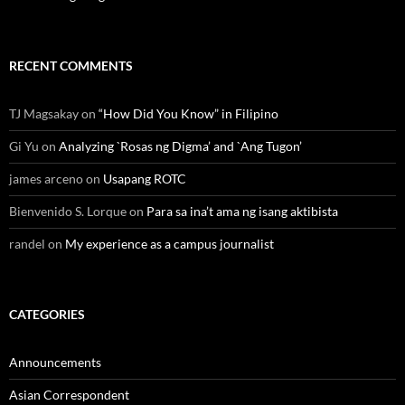
RECENT COMMENTS
TJ Magsakay
on
“How Did You Know” in Filipino
Gi Yu
on
Analyzing `Rosas ng Digma’ and `Ang Tugon’
james arceno
on
Usapang ROTC
Bienvenido S. Lorque
on
Para sa ina’t ama ng isang aktibista
randel
on
My experience as a campus journalist
CATEGORIES
Announcements
Asian Correspondent