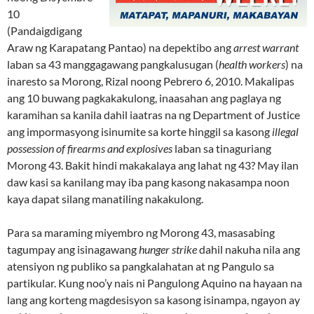
10
(Pandaigdigang
Araw ng Karapatang Pantao) na depektibo ang
arrest warrant
laban sa 43 manggagawang pangkalusugan (
health workers
) na
inaresto sa Morong, Rizal noong Pebrero 6, 2010. Makalipas
ang 10 buwang pagkakakulong, inaasahan ang paglaya ng
karamihan sa kanila dahil iaatras na ng Department of Justice
ang impormasyong isinumite sa korte hinggil sa kasong
illegal
possession of firearms and explosives
laban sa tinaguriang
Morong 43. Bakit hindi makakalaya ang lahat ng 43? May ilan
daw kasi sa kanilang may iba pang kasong nakasampa noon
kaya dapat silang manatiling nakakulong.
Para sa maraming miyembro ng Morong 43, masasabing
tagumpay ang isinagawang
hunger strike
dahil nakuha nila ang
atensiyon ng publiko sa pangkalahatan at ng Pangulo sa
partikular. Kung noo’y nais ni Pangulong Aquino na hayaan na
lang ang korteng magdesisyon sa kasong isinampa, ngayon ay