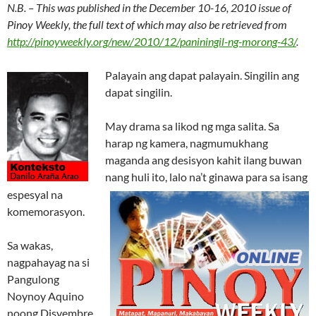
N.B. – This was published in the December 10-16, 2010 issue of
Pinoy Weekly, the full text of which may also be retrieved from
http://pinoyweekly.org/new/2010/12/paniningil-ng-morong-43/
.
Palayain ang dapat palayain. Singilin ang
dapat singilin.
May drama sa likod ng mga salita. Sa
harap ng kamera, nagmumukhang
maganda ang desisyon kahit ilang buwan
nang huli ito, lalo na’t ginawa para sa isang
espesyal na
komemorasyon.
Sa wakas,
nagpahayag na si
Pangulong
Noynoy Aquino
noong Disyembre