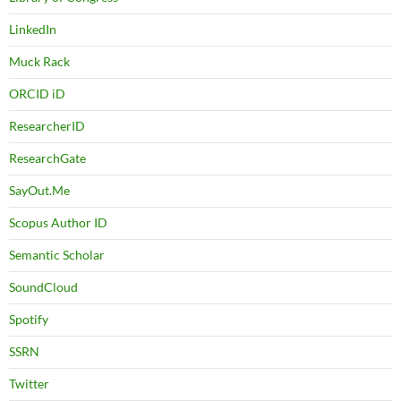
LinkedIn
Muck Rack
ORCID iD
ResearcherID
ResearchGate
SayOut.Me
Scopus Author ID
Semantic Scholar
SoundCloud
Spotify
SSRN
Twitter