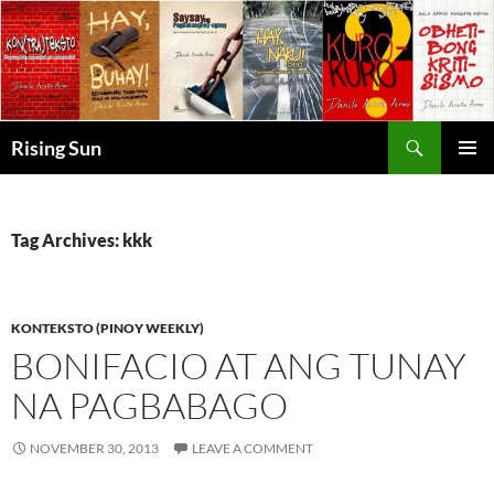
Skip
to
content
Search
Rising Sun
PRIMAR
MENU
Tag Archives: kkk
KONTEKSTO (PINOY WEEKLY)
BONIFACIO AT ANG TUNAY
NA PAGBABAGO
NOVEMBER 30, 2013
LEAVE A COMMENT