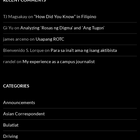
TJ Magsakay
on
“How Did You Know” in Filipino
Gi Yu
on
Analyzing `Rosas ng Digma’ and `Ang Tugon’
james arceno
on
Usapang ROTC
Bienvenido S. Lorque
on
Para sa ina’t ama ng isang aktibista
randel
on
My experience as a campus journalist
CATEGORIES
Announcements
Asian Correspondent
Bulatlat
Driving