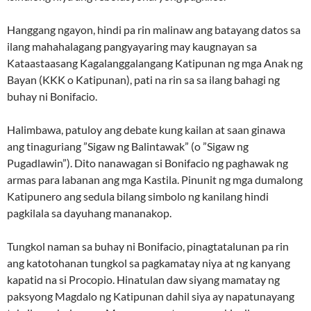
Hanggang ngayon, hindi pa rin malinaw ang batayang datos sa
ilang mahahalagang pangyayaring may kaugnayan sa
Kataastaasang Kagalanggalangang Katipunan ng mga Anak ng
Bayan (KKK o Katipunan), pati na rin sa sa ilang bahagi ng
buhay ni Bonifacio.
Halimbawa, patuloy ang debate kung kailan at saan ginawa
ang tinaguriang ”Sigaw ng Balintawak” (o ”Sigaw ng
Pugadlawin”). Dito nanawagan si Bonifacio ng paghawak ng
armas para labanan ang mga Kastila. Pinunit ng mga dumalong
Katipunero ang sedula bilang simbolo ng kanilang hindi
pagkilala sa dayuhang mananakop.
Tungkol naman sa buhay ni Bonifacio, pinagtatalunan pa rin
ang katotohanan tungkol sa pagkamatay niya at ng kanyang
kapatid na si Procopio. Hinatulan daw siyang mamatay ng
paksyong Magdalo ng Katipunan dahil siya ay napatunayang