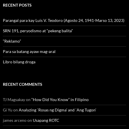
RECENT POSTS
Parangal para kay Luis V. Teodoro (Agosto 24, 1941-Marso 13, 2023)
SRN 191, peryodismo at “pekeng balita”
“Reklamo”
Para sa batang ayaw mag-aral
Libro bilang droga
RECENT COMMENTS
TJ Magsakay
on
“How Did You Know” in Filipino
Gi Yu
on
Analyzing `Rosas ng Digma’ and `Ang Tugon’
james arceno
on
Usapang ROTC