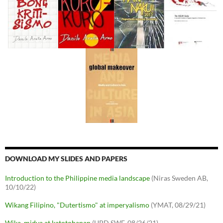
DOWNLOAD MY SLIDES AND PAPERS
Introduction to the Philippine media landscape
(Niras Sweden AB,
10/10/22)
Wikang Filipino, "Dutertismo" at imperyalismo
(YMAT, 08/29/21)
Wika, midya at katotohanan
(UPD SWF, 08/26/21)