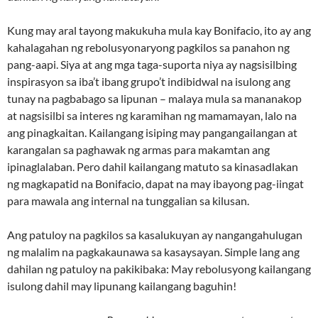
Kung may aral tayong makukuha mula kay Bonifacio, ito ay ang
kahalagahan ng rebolusyonaryong pagkilos sa panahon ng
pang-aapi. Siya at ang mga taga-suporta niya ay nagsisilbing
inspirasyon sa iba’t ibang grupo’t indibidwal na isulong ang
tunay na pagbabago sa lipunan – malaya mula sa mananakop
at nagsisilbi sa interes ng karamihan ng mamamayan, lalo na
ang pinagkaitan. Kailangang isiping may pangangailangan at
karangalan sa paghawak ng armas para makamtan ang
ipinaglalaban. Pero dahil kailangang matuto sa kinasadlakan
ng magkapatid na Bonifacio, dapat na may ibayong pag-iingat
para mawala ang internal na tunggalian sa kilusan.
Ang patuloy na pagkilos sa kasalukuyan ay nangangahulugan
ng malalim na pagkakaunawa sa kasaysayan. Simple lang ang
dahilan ng patuloy na pakikibaka: May rebolusyong kailangang
isulong dahil may lipunang kailangang baguhin!