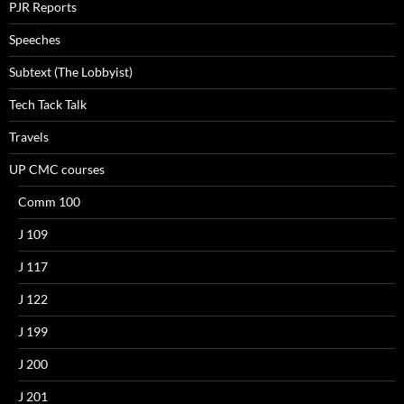
PJR Reports
Speeches
Subtext (The Lobbyist)
Tech Tack Talk
Travels
UP CMC courses
Comm 100
J 109
J 117
J 122
J 199
J 200
J 201