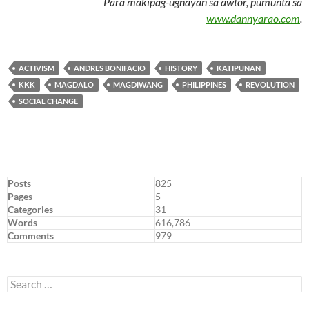
Para makipag-ugnayan sa awtor, pumunta sa
www.dannyarao.com
.
ACTIVISM
ANDRES BONIFACIO
HISTORY
KATIPUNAN
KKK
MAGDALO
MAGDIWANG
PHILIPPINES
REVOLUTION
SOCIAL CHANGE
Posts
825
Pages
5
Categories
31
Words
616,786
Comments
979
Search
for: