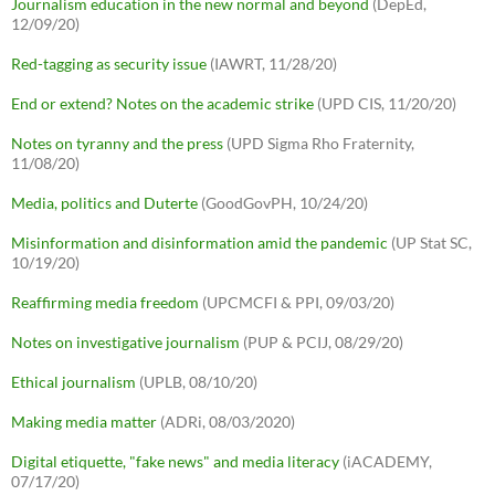
Journalism education in the new normal and beyond
(DepEd,
12/09/20)
Red-tagging as security issue
(IAWRT, 11/28/20)
End or extend? Notes on the academic strike
(UPD CIS, 11/20/20)
Notes on tyranny and the press
(UPD Sigma Rho Fraternity,
11/08/20)
Media, politics and Duterte
(GoodGovPH, 10/24/20)
Misinformation and disinformation amid the pandemic
(UP Stat SC,
10/19/20)
Reaffirming media freedom
(UPCMCFI & PPI, 09/03/20)
Notes on investigative journalism
(PUP & PCIJ, 08/29/20)
Ethical journalism
(UPLB, 08/10/20)
Making media matter
(ADRi, 08/03/2020)
Digital etiquette, "fake news" and media literacy
(iACADEMY,
07/17/20)