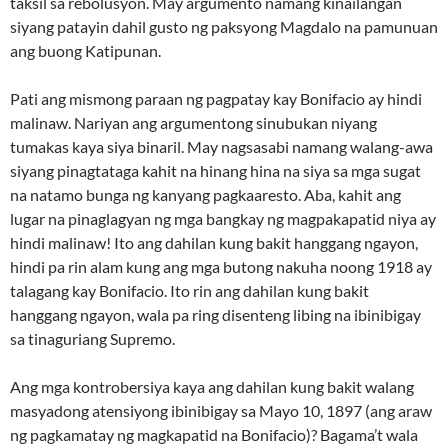
taksil sa rebolusyon. May argumento namang kinailangan
siyang patayin dahil gusto ng paksyong Magdalo na pamunuan
ang buong Katipunan.
Pati ang mismong paraan ng pagpatay kay Bonifacio ay hindi
malinaw. Nariyan ang argumentong sinubukan niyang
tumakas kaya siya binaril. May nagsasabi namang walang-awa
siyang pinagtataga kahit na hinang hina na siya sa mga sugat
na natamo bunga ng kanyang pagkaaresto. Aba, kahit ang
lugar na pinaglagyan ng mga bangkay ng magpakapatid niya ay
hindi malinaw! Ito ang dahilan kung bakit hanggang ngayon,
hindi pa rin alam kung ang mga butong nakuha noong 1918 ay
talagang kay Bonifacio. Ito rin ang dahilan kung bakit
hanggang ngayon, wala pa ring disenteng libing na ibinibigay
sa tinaguriang Supremo.
Ang mga kontrobersiya kaya ang dahilan kung bakit walang
masyadong atensiyong ibinibigay sa Mayo 10, 1897 (ang araw
ng pagkamatay ng magkapatid na Bonifacio)? Bagama’t wala