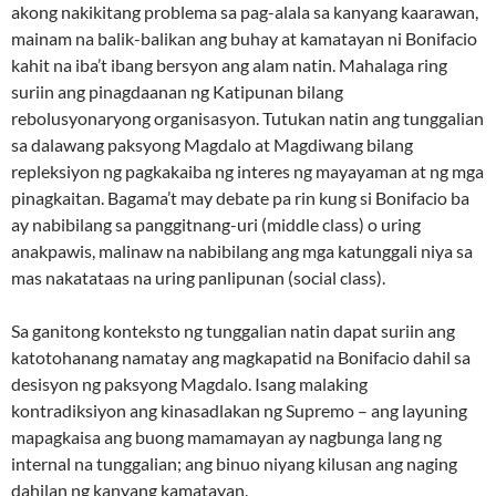
akong nakikitang problema sa pag-alala sa kanyang kaarawan,
mainam na balik-balikan ang buhay at kamatayan ni Bonifacio
kahit na iba’t ibang bersyon ang alam natin. Mahalaga ring
suriin ang pinagdaanan ng Katipunan bilang
rebolusyonaryong organisasyon. Tutukan natin ang tunggalian
sa dalawang paksyong Magdalo at Magdiwang bilang
repleksiyon ng pagkakaiba ng interes ng mayayaman at ng mga
pinagkaitan. Bagama’t may debate pa rin kung si Bonifacio ba
ay nabibilang sa panggitnang-uri (middle class) o uring
anakpawis, malinaw na nabibilang ang mga katunggali niya sa
mas nakatataas na uring panlipunan (social class).
Sa ganitong konteksto ng tunggalian natin dapat suriin ang
katotohanang namatay ang magkapatid na Bonifacio dahil sa
desisyon ng paksyong Magdalo. Isang malaking
kontradiksiyon ang kinasadlakan ng Supremo – ang layuning
mapagkaisa ang buong mamamayan ay nagbunga lang ng
internal na tunggalian; ang binuo niyang kilusan ang naging
dahilan ng kanyang kamatayan.