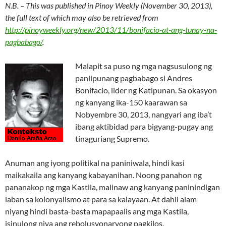
N.B. – This was published in Pinoy Weekly (November 30, 2013),
the full text of which may also be retrieved from
http://pinoyweekly.org/new/2013/11/bonifacio-at-ang-tunay-na-
pagbabago/
.
Malapit sa puso ng mga nagsusulong ng
panlipunang pagbabago si Andres
Bonifacio, lider ng Katipunan. Sa okasyon
ng kanyang ika-150 kaarawan sa
Nobyembre 30, 2013, nangyari ang iba’t
ibang aktibidad para bigyang-pugay ang
tinaguriang Supremo.
Anuman ang iyong politikal na paniniwala, hindi kasi
maikakaila ang kanyang kabayanihan. Noong panahon ng
pananakop ng mga Kastila, malinaw ang kanyang paninindigan
laban sa kolonyalismo at para sa kalayaan. At dahil alam
niyang hindi basta-basta mapapaalis ang mga Kastila,
isinulong niya ang rebolusyonaryong pagkilos.