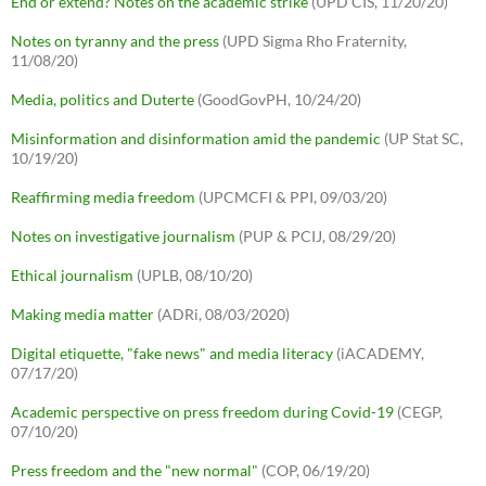
End or extend? Notes on the academic strike
(UPD CIS, 11/20/20)
Notes on tyranny and the press
(UPD Sigma Rho Fraternity,
11/08/20)
Media, politics and Duterte
(GoodGovPH, 10/24/20)
Misinformation and disinformation amid the pandemic
(UP Stat SC,
10/19/20)
Reaffirming media freedom
(UPCMCFI & PPI, 09/03/20)
Notes on investigative journalism
(PUP & PCIJ, 08/29/20)
Ethical journalism
(UPLB, 08/10/20)
Making media matter
(ADRi, 08/03/2020)
Digital etiquette, "fake news" and media literacy
(iACADEMY,
07/17/20)
Academic perspective on press freedom during Covid-19
(CEGP,
07/10/20)
Press freedom and the "new normal"
(COP, 06/19/20)