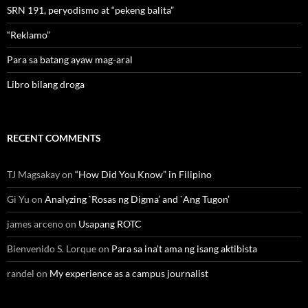
SRN 191, peryodismo at “pekeng balita”
“Reklamo”
Para sa batang ayaw mag-aral
Libro bilang droga
RECENT COMMENTS
TJ Magsakay
on
“How Did You Know” in Filipino
Gi Yu
on
Analyzing `Rosas ng Digma’ and `Ang Tugon’
james arceno
on
Usapang ROTC
Bienvenido S. Lorque
on
Para sa ina’t ama ng isang aktibista
randel
on
My experience as a campus journalist