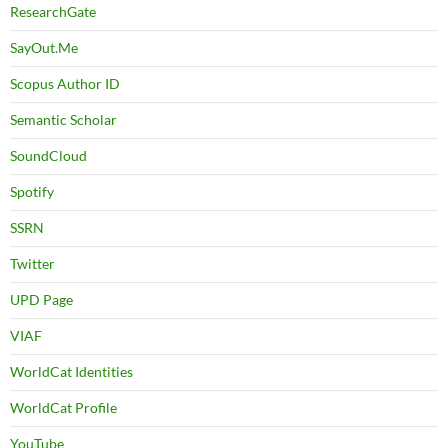
ResearchGate
SayOut.Me
Scopus Author ID
Semantic Scholar
SoundCloud
Spotify
SSRN
Twitter
UPD Page
VIAF
WorldCat Identities
WorldCat Profile
YouTube