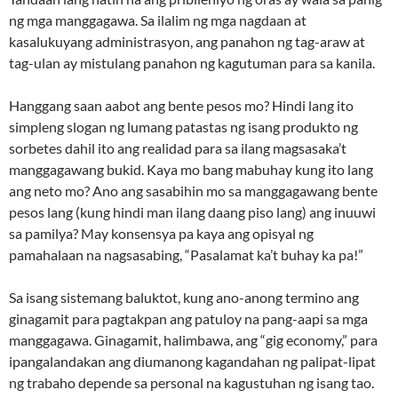
ng mga manggagawa. Sa ilalim ng mga nagdaan at
kasalukuyang administrasyon, ang panahon ng tag-araw at
tag-ulan ay mistulang panahon ng kagutuman para sa kanila.
Hanggang saan aabot ang bente pesos mo? Hindi lang ito
simpleng slogan ng lumang patastas ng isang produkto ng
sorbetes dahil ito ang realidad para sa ilang magsasaka’t
manggagawang bukid. Kaya mo bang mabuhay kung ito lang
ang neto mo? Ano ang sasabihin mo sa manggagawang bente
pesos lang (kung hindi man ilang daang piso lang) ang inuuwi
sa pamilya? May konsensya pa kaya ang opisyal ng
pamahalaan na nagsasabing, “Pasalamat ka’t buhay ka pa!”
Sa isang sistemang baluktot, kung ano-anong termino ang
ginagamit para pagtakpan ang patuloy na pang-aapi sa mga
manggagawa. Ginagamit, halimbawa, ang “gig economy,” para
ipangalandakan ang diumanong kagandahan ng palipat-lipat
ng trabaho depende sa personal na kagustuhan ng isang tao.