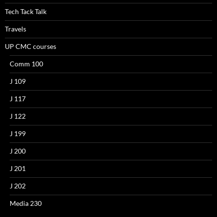
Tech Tack Talk
Travels
UP CMC courses
Comm 100
J 109
J 117
J 122
J 199
J 200
J 201
J 202
Media 230