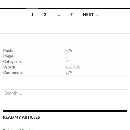
Posts
1
2
…
7
NEXT →
navigation
Posts
825
Pages
5
Categories
31
Words
616,786
Comments
979
Search
for:
READ MY ARTICLES