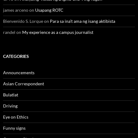
james arceno
on
Usapang ROTC
Bienvenido S. Lorque
on
Para sa ina’t ama ng isang aktibista
randel
on
My experience as a campus journalist
CATEGORIES
Announcements
Asian Correspondent
Bulatlat
Driving
Eye on Ethics
Funny signs