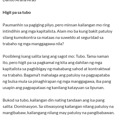
Higit pa sa tubo
Paumanhin sa pagiging pilyo, pero minsan kailangan mo ring
intindihin ang mga kapitalista. Alam mo ba kung bakit patuloy
silang kumokontra sa mataas na suweldo at seguridad sa
trabaho ng mga manggagawa nila?
Posibleng isang salita lang ang sagot mo: Tubo. Tama naman
ito, pero higit pa sa pagkamal ng kita ang dahilan ng mga
kapitalista sa pagbibigay ng mababang sahod at kontraktwal
na trabaho. Bagama’t mahalaga ang patuloy na pagpapataba
ng bulsa mula sa pinaghirapan ng mga manggagawa, iba pang
usapin ang pagpapataas ng kanilang katayuan sa lipunan.
Bukod sa tubo, kailangan din nating tandaan ang isa pang
salita: Dominasyon. Sa sitwasyong kailangan nilang patuloy na
mangibabaw, kailangang nilang may patuloy na pangibabawan.