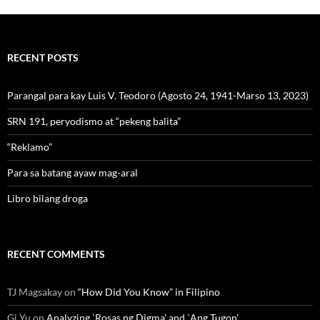
RECENT POSTS
Parangal para kay Luis V. Teodoro (Agosto 24, 1941-Marso 13, 2023)
SRN 191, peryodismo at “pekeng balita”
“Reklamo”
Para sa batang ayaw mag-aral
Libro bilang droga
RECENT COMMENTS
TJ Magsakay
on
“How Did You Know” in Filipino
Gi Yu
on
Analyzing `Rosas ng Digma’ and `Ang Tugon’