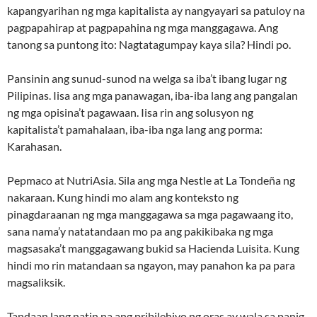
kapangyarihan ng mga kapitalista ay nangyayari sa patuloy na
pagpapahirap at pagpapahina ng mga manggagawa. Ang
tanong sa puntong ito: Nagtatagumpay kaya sila? Hindi po.
Pansinin ang sunud-sunod na welga sa iba’t ibang lugar ng
Pilipinas. Iisa ang mga panawagan, iba-iba lang ang pangalan
ng mga opisina’t pagawaan. Iisa rin ang solusyon ng
kapitalista’t pamahalaan, iba-iba nga lang ang porma:
Karahasan.
Pepmaco at NutriAsia. Sila ang mga Nestle at La Tondeña ng
nakaraan. Kung hindi mo alam ang konteksto ng
pinagdaraanan ng mga manggagawa sa mga pagawaang ito,
sana nama’y natatandaan mo pa ang pakikibaka ng mga
magsasaka’t manggagawang bukid sa Hacienda Luisita. Kung
hindi mo rin matandaan sa ngayon, may panahon ka pa para
magsaliksik.
Tandaan lang natin na ang pribilehiyo ng oras ay wala sa panig