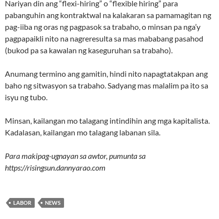
Nariyan din ang “flexi-hiring” o “flexible hiring” para
pabanguhin ang kontraktwal na kalakaran sa pamamagitan ng
pag-iiba ng oras ng pagpasok sa trabaho, o minsan pa nga’y
pagpapaikli nito na nagreresulta sa mas mababang pasahod
(bukod pa sa kawalan ng kaseguruhan sa trabaho).
Anumang termino ang gamitin, hindi nito napagtatakpan ang
baho ng sitwasyon sa trabaho. Sadyang mas malalim pa ito sa
isyu ng tubo.
Minsan, kailangan mo talagang intindihin ang mga kapitalista.
Kadalasan, kailangan mo talagang labanan sila.
Para makipag-ugnayan sa awtor, pumunta sa
https://risingsun.dannyarao.com
LABOR
NEWS