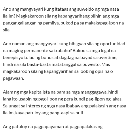
Ano ang mangyayari kung itataas ang suweldo ng mga nasa
ilalim? Magkakaroon sila ng kapangyarihang bilhin ang mga
pangangailangan ng pamilya, bukod pa sa makakapag-ipon na
sila.
Ano naman ang mangyayari kung bibigyan sila ng oportunidad
na maging permanente sa trabaho? Bukod sa mga legal na
benepisyo tulad ng bonus at dagdag na bayad sa overtime,
hindi na sila basta-basta matatanggal sa puwesto. Mas
magkakaroon sila ng kapangyarihan sa loob ng opisina o
pagawaan.
Alam ng mga kapitalista na para sa mga manggagawa, hindi
lang ito usapin ng pag-iipon ng pera kundi pag-iipon ng lakas.
Salungat sa interes ng mga nasa ibabaw ang palakasin ang nasa
ilalim, kaya patuloy ang pang-aapi sa huli.
Ang patuloy na pagpapayaman at pagpapalakas ng