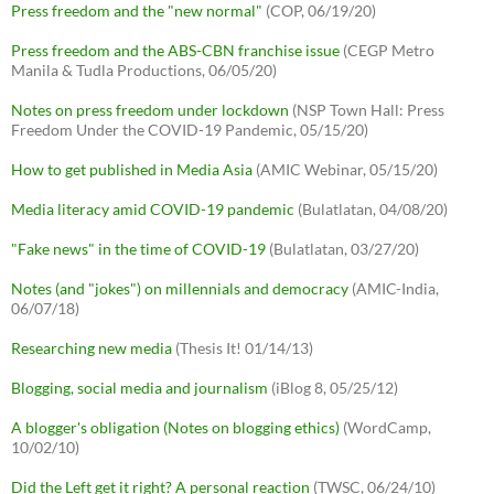
Press freedom and the "new normal"
(COP, 06/19/20)
Press freedom and the ABS-CBN franchise issue
(CEGP Metro
Manila & Tudla Productions, 06/05/20)
Notes on press freedom under lockdown
(NSP Town Hall: Press
Freedom Under the COVID-19 Pandemic, 05/15/20)
How to get published in Media Asia
(AMIC Webinar, 05/15/20)
Media literacy amid COVID-19 pandemic
(Bulatlatan, 04/08/20)
"Fake news" in the time of COVID-19
(Bulatlatan, 03/27/20)
Notes (and "jokes") on millennials and democracy
(AMIC-India,
06/07/18)
Researching new media
(Thesis It! 01/14/13)
Blogging, social media and journalism
(iBlog 8, 05/25/12)
A blogger's obligation (Notes on blogging ethics)
(WordCamp,
10/02/10)
Did the Left get it right? A personal reaction
(TWSC, 06/24/10)