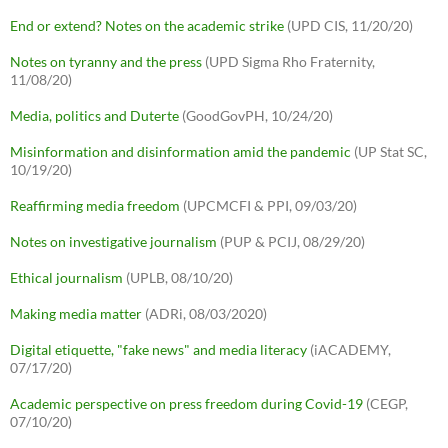
End or extend? Notes on the academic strike
(UPD CIS, 11/20/20)
Notes on tyranny and the press
(UPD Sigma Rho Fraternity,
11/08/20)
Media, politics and Duterte
(GoodGovPH, 10/24/20)
Misinformation and disinformation amid the pandemic
(UP Stat SC,
10/19/20)
Reaffirming media freedom
(UPCMCFI & PPI, 09/03/20)
Notes on investigative journalism
(PUP & PCIJ, 08/29/20)
Ethical journalism
(UPLB, 08/10/20)
Making media matter
(ADRi, 08/03/2020)
Digital etiquette, "fake news" and media literacy
(iACADEMY,
07/17/20)
Academic perspective on press freedom during Covid-19
(CEGP,
07/10/20)