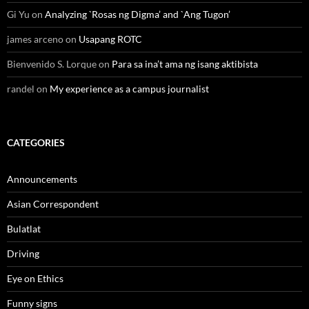
Gi Yu
on
Analyzing `Rosas ng Digma’ and `Ang Tugon’
james arceno
on
Usapang ROTC
Bienvenido S. Lorque
on
Para sa ina’t ama ng isang aktibista
randel
on
My experience as a campus journalist
CATEGORIES
Announcements
Asian Correspondent
Bulatlat
Driving
Eye on Ethics
Funny signs