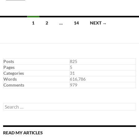
Posts
1
2
…
14
NEXT →
navigation
Posts
825
Pages
5
Categories
31
Words
616,786
Comments
979
Search
for:
READ MY ARTICLES