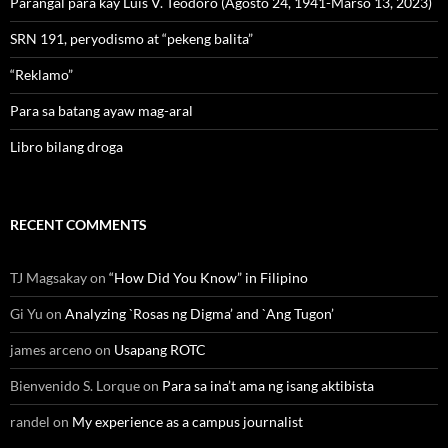
Parangal para kay Luis V. Teodoro (Agosto 24, 1941-Marso 13, 2023)
SRN 191, peryodismo at “pekeng balita”
“Reklamo”
Para sa batang ayaw mag-aral
Libro bilang droga
RECENT COMMENTS
TJ Magsakay
on
“How Did You Know” in Filipino
Gi Yu
on
Analyzing `Rosas ng Digma’ and `Ang Tugon’
james arceno
on
Usapang ROTC
Bienvenido S. Lorque
on
Para sa ina’t ama ng isang aktibista
randel
on
My experience as a campus journalist