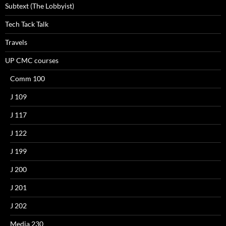
Subtext (The Lobbyist)
Tech Tack Talk
Travels
UP CMC courses
Comm 100
J 109
J 117
J 122
J 199
J 200
J 201
J 202
Media 230