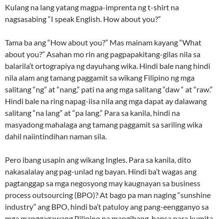
Kulang na lang yatang magpa-imprenta ng t-shirt na
nagsasabing “I speak English. How about you?”
Tama ba ang “How about you?” Mas mainam kayang “What
about you?” Asahan mo rin ang pagpapakitang-gilas nila sa
balarila’t ortograpiya ng dayuhang wika. Hindi bale nang hindi
nila alam ang tamang paggamit sa wikang Filipino ng mga
salitang “ng” at “nang,” pati na ang mga salitang “daw “ at “raw.”
Hindi bale na ring napag-iisa nila ang mga dapat ay dalawang
salitang “na lang” at “pa lang.” Para sa kanila, hindi na
masyadong mahalaga ang tamang paggamit sa sariling wika
dahil naiintindihan naman sila.
Pero ibang usapin ang wikang Ingles. Para sa kanila, dito
nakasalalay ang pag-unlad ng bayan. Hindi ba’t wagas ang
pagtanggap sa mga negosyong may kaugnayan sa business
process outsourcing (BPO)? At bago pa man naging “sunshine
industry” ang BPO, hindi ba’t patuloy ang pang-eengganyo sa
mga manggagawang Pilipino na mangibang-bansa para kumita