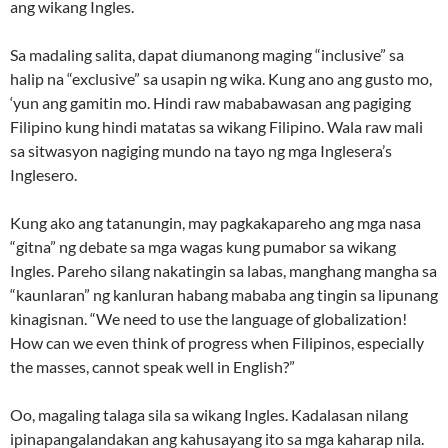
ang wikang Ingles.
Sa madaling salita, dapat diumanong maging “inclusive” sa
halip na “exclusive” sa usapin ng wika. Kung ano ang gusto mo,
‘yun ang gamitin mo. Hindi raw mababawasan ang pagiging
Filipino kung hindi matatas sa wikang Filipino. Wala raw mali
sa sitwasyon nagiging mundo na tayo ng mga Inglesera’s
Inglesero.
Kung ako ang tatanungin, may pagkakapareho ang mga nasa
“gitna” ng debate sa mga wagas kung pumabor sa wikang
Ingles. Pareho silang nakatingin sa labas, manghang mangha sa
“kaunlaran” ng kanluran habang mababa ang tingin sa lipunang
kinagisnan. “We need to use the language of globalization!
How can we even think of progress when Filipinos, especially
the masses, cannot speak well in English?”
Oo, magaling talaga sila sa wikang Ingles. Kadalasan nilang
ipinapangalandakan ang kahusayang ito sa mga kaharap nila.