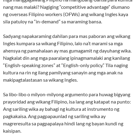
nang mas malaki? Nagiging “competitive advantage” diumano
ng overseas Filipino workers (OFWs) ang wikang Ingles kaya
sila patuloy na “in-demand” sa maraming bansa.
Sadyang napakaraming dahilan para mas paboran ang wikang
Ingles kumpara sa wikang Filipino, lalo na’t marami sa mga
ahensya ng pamahalaan ay mas gumagamit ng dayuhang wika.
Nagkalat din ang mga paaralang ipinagmamalaki ang kanilang
“English-speaking zones” at “English-only policy.” Tila naging
kultura na rin ng ilang pamilyang sanayin ang mga anak na
makipagtalastasan sa wikang Ingles.
Sa libo-libo o milyon-milyong argumento para huwag bigyang
prayoridad ang wikang Filipino, isa lang ang katapat na punto:
Ang sariling wika ay bahagi ng kultura at instrumento ng
pagkakaisa. Ang pagpapaunlad ng sariling wika ay
magreresulta sa pagpapalaya hindi lang ng bayan kundi ng
kaisipan.