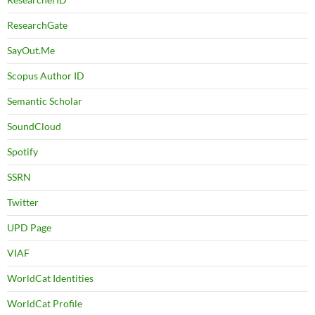
ResearchGate
SayOut.Me
Scopus Author ID
Semantic Scholar
SoundCloud
Spotify
SSRN
Twitter
UPD Page
VIAF
WorldCat Identities
WorldCat Profile