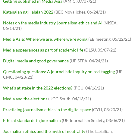
Getting published in Media Asia
(AMIC, 07/07/21)
Katangian ng Halalan 2022
(BEC Novaliches, 06/24/21)
Notes on the media industry, journalism ethics and AI
(NISEA,
06/14/21)
Media Asia: Where we are, where we're going
(EB meeting, 05/22/21)
Media appearances as part of academic life
(DLSU, 05/07/21)
Digital media and good governance
(UP STPA, 04/24/21)
Questioning questions: A journalistic inquiry on red-tagging
(UP
CMC, 04/23/21)
What's at stake in the 2022 elections?
(PCU, 04/16/21)
Media and the elections
(UCC-South, 04/13/21)
Practicing journalism ethics in the digital space
(CYLI, 03/20/21)
Ethical standards in journalism
(UE Journalism Society, 03/06/21)
Journalism ethics and the myth of neutrality
(The LaSallian,