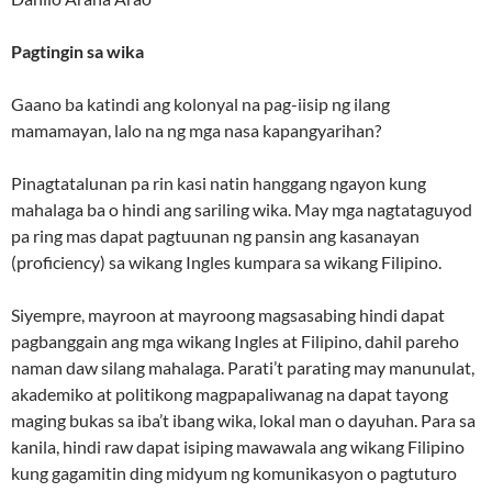
Pagtingin sa wika
Gaano ba katindi ang kolonyal na pag-iisip ng ilang
mamamayan, lalo na ng mga nasa kapangyarihan?
Pinagtatalunan pa rin kasi natin hanggang ngayon kung
mahalaga ba o hindi ang sariling wika. May mga nagtataguyod
pa ring mas dapat pagtuunan ng pansin ang kasanayan
(proficiency) sa wikang Ingles kumpara sa wikang Filipino.
Siyempre, mayroon at mayroong magsasabing hindi dapat
pagbanggain ang mga wikang Ingles at Filipino, dahil pareho
naman daw silang mahalaga. Parati’t parating may manunulat,
akademiko at politikong magpapaliwanag na dapat tayong
maging bukas sa iba’t ibang wika, lokal man o dayuhan. Para sa
kanila, hindi raw dapat isiping mawawala ang wikang Filipino
kung gagamitin ding midyum ng komunikasyon o pagtuturo