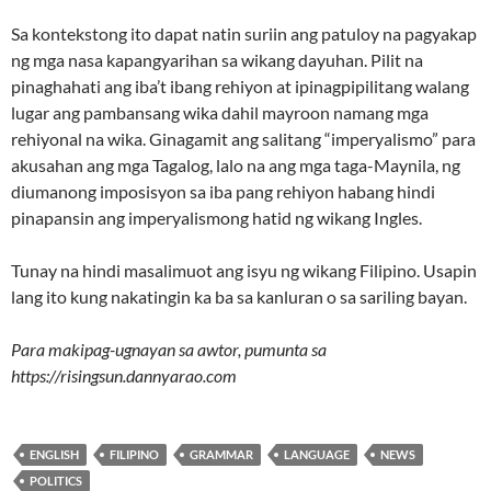
Sa kontekstong ito dapat natin suriin ang patuloy na pagyakap
ng mga nasa kapangyarihan sa wikang dayuhan. Pilit na
pinaghahati ang iba’t ibang rehiyon at ipinagpipilitang walang
lugar ang pambansang wika dahil mayroon namang mga
rehiyonal na wika. Ginagamit ang salitang “imperyalismo” para
akusahan ang mga Tagalog, lalo na ang mga taga-Maynila, ng
diumanong imposisyon sa iba pang rehiyon habang hindi
pinapansin ang imperyalismong hatid ng wikang Ingles.
Tunay na hindi masalimuot ang isyu ng wikang Filipino. Usapin
lang ito kung nakatingin ka ba sa kanluran o sa sariling bayan.
Para makipag-ugnayan sa awtor, pumunta sa
https://risingsun.dannyarao.com
ENGLISH
FILIPINO
GRAMMAR
LANGUAGE
NEWS
POLITICS