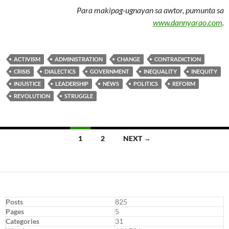
Para makipag-ugnayan sa awtor, pumunta sa
www.dannyarao.com
.
ACTIVISM
ADMINISTRATION
CHANGE
CONTRADICTION
CRISIS
DIALECTICS
GOVERNMENT
INEQUALITY
INEQUITY
INJUSTICE
LEADERSHIP
NEWS
POLITICS
REFORM
REVOLUTION
STRUGGLE
Posts
1
2
NEXT →
navigation
Posts
825
Pages
5
Categories
31