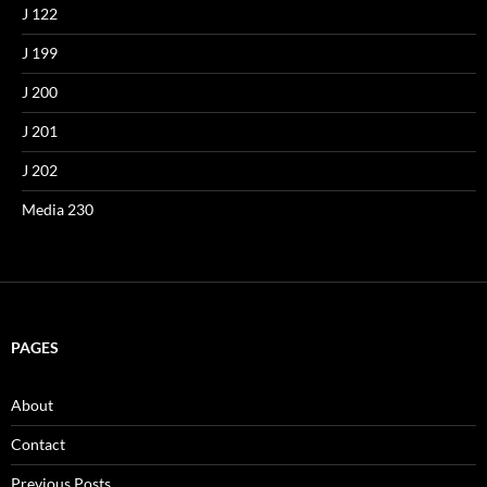
J 122
J 199
J 200
J 201
J 202
Media 230
PAGES
About
Contact
Previous Posts