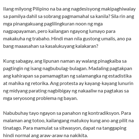
Ilang milyong Pilipino na ba ang nagdesisyong makipaghiwalay
sa pamilya dahil sa sobrang pagmamahal sa kanila? Sila rin ang
mga pinangakuang paglilingkuran noon ng mga
nagpapayaman, pero kailangan ngayong lumayo para
makakuha ng trabaho. Hindi man nila gustong umalis, ano pa
bang maaasahan sa kasalukuyang kalakaran?
Kung sabagay, ang lipunan naman ay walang pinagkaiba sa
pagtingin ng isang nagbubulag-bulagan. Madaling pagtakpan
ang kahirapan sa pamamagitan ng salamangka ng estadistika
at mahika ng retorika. Ang protesta ay kayang-kayang lunurin
ng midyang parating nagbibigay ng nakaaliw na pagtakas sa
mga seryosong problema ng bayan.
Nabubuhay tayo ngayon sa panahon ng kontradiksyon. Para
malaman ang totoo, kailangang matukoy kung ano ang pilit na
tinatago. Para mamulat sa sitwasyon, dapat na tanggaping
hindi normal ang araw-araw na nakikita.