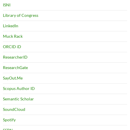
ISNI
Library of Congress
LinkedIn
Muck Rack
ORCID iD
ResearcherID
ResearchGate
SayOut.Me
Scopus Author ID
Semantic Scholar
SoundCloud
Spotify