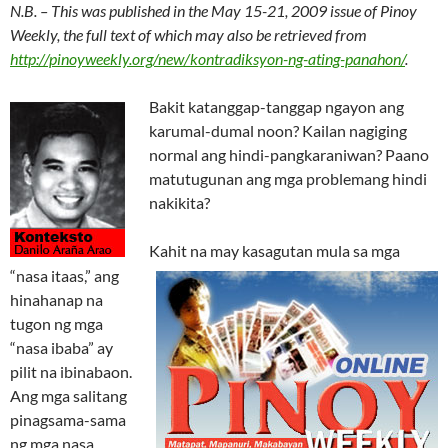
N.B. – This was published in the May 15-21, 2009 issue of Pinoy
Weekly, the full text of which may also be retrieved from
http://pinoyweekly.org/new/kontradiksyon-ng-ating-panahon/
.
Bakit katanggap-tanggap ngayon ang
karumal-dumal noon? Kailan nagiging
normal ang hindi-pangkaraniwan? Paano
matutugunan ang mga problemang hindi
nakikita?
Kahit na may kasagutan mula sa mga
“nasa itaas,” ang
hinahanap na
tugon ng mga
“nasa ibaba” ay
pilit na ibinabaon.
Ang mga salitang
pinagsama-sama
ng mga nasa