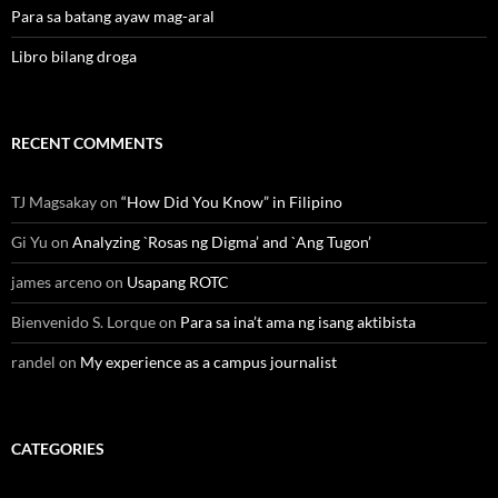
Para sa batang ayaw mag-aral
Libro bilang droga
RECENT COMMENTS
TJ Magsakay
on
“How Did You Know” in Filipino
Gi Yu
on
Analyzing `Rosas ng Digma’ and `Ang Tugon’
james arceno
on
Usapang ROTC
Bienvenido S. Lorque
on
Para sa ina’t ama ng isang aktibista
randel
on
My experience as a campus journalist
CATEGORIES