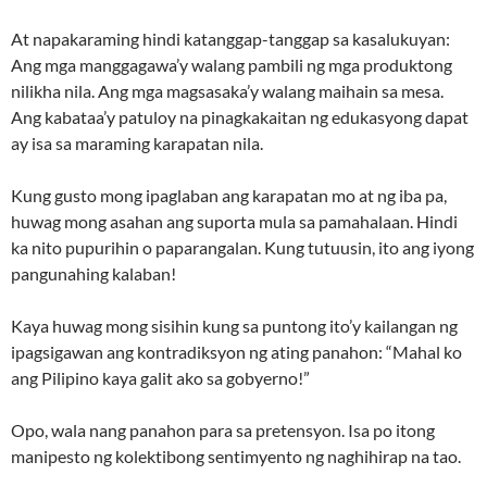
At napakaraming hindi katanggap-tanggap sa kasalukuyan:
Ang mga manggagawa’y walang pambili ng mga produktong
nilikha nila. Ang mga magsasaka’y walang maihain sa mesa.
Ang kabataa’y patuloy na pinagkakaitan ng edukasyong dapat
ay isa sa maraming karapatan nila.
Kung gusto mong ipaglaban ang karapatan mo at ng iba pa,
huwag mong asahan ang suporta mula sa pamahalaan. Hindi
ka nito pupurihin o paparangalan. Kung tutuusin, ito ang iyong
pangunahing kalaban!
Kaya huwag mong sisihin kung sa puntong ito’y kailangan ng
ipagsigawan ang kontradiksyon ng ating panahon: “Mahal ko
ang Pilipino kaya galit ako sa gobyerno!”
Opo, wala nang panahon para sa pretensyon. Isa po itong
manipesto ng kolektibong sentimyento ng naghihirap na tao.