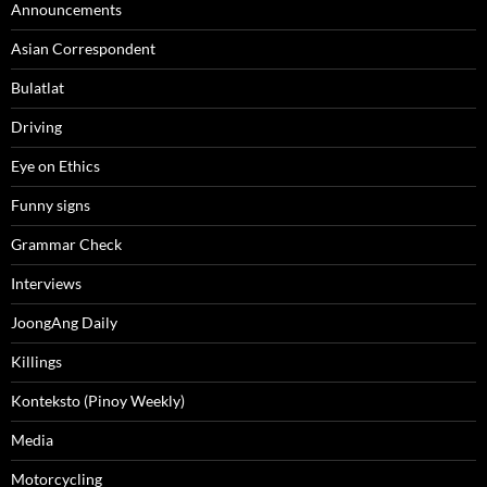
Announcements
Asian Correspondent
Bulatlat
Driving
Eye on Ethics
Funny signs
Grammar Check
Interviews
JoongAng Daily
Killings
Konteksto (Pinoy Weekly)
Media
Motorcycling