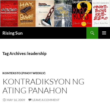
Skip
to
content
Search
Rising Sun
PRIMAR
MENU
Tag Archives: leadership
KONTEKSTO (PINOY WEEKLY)
KONTRADIKSYON NG
ATING PANAHON
MAY 16, 2009
LEAVE A COMMENT