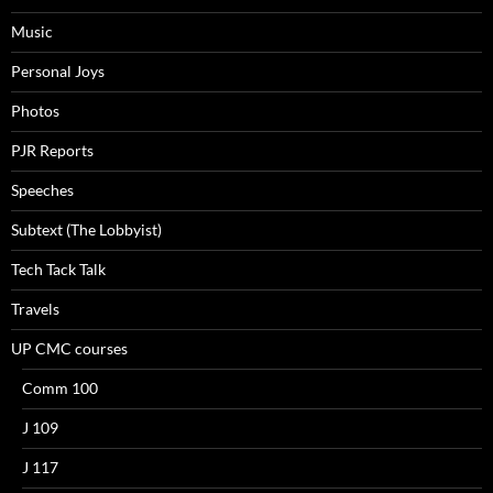
Music
Personal Joys
Photos
PJR Reports
Speeches
Subtext (The Lobbyist)
Tech Tack Talk
Travels
UP CMC courses
Comm 100
J 109
J 117