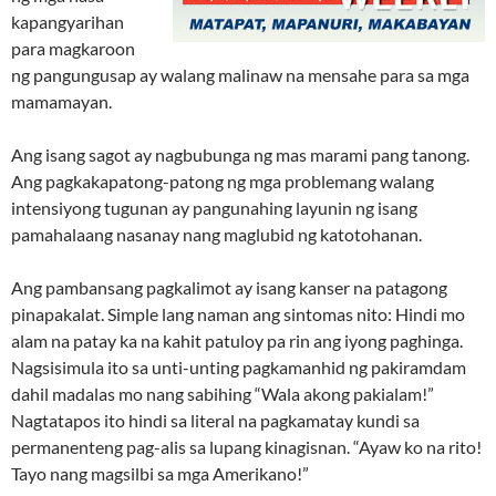
kapangyarihan
para magkaroon
ng pangungusap ay walang malinaw na mensahe para sa mga
mamamayan.
Ang isang sagot ay nagbubunga ng mas marami pang tanong.
Ang pagkakapatong-patong ng mga problemang walang
intensiyong tugunan ay pangunahing layunin ng isang
pamahalaang nasanay nang maglubid ng katotohanan.
Ang pambansang pagkalimot ay isang kanser na patagong
pinapakalat. Simple lang naman ang sintomas nito: Hindi mo
alam na patay ka na kahit patuloy pa rin ang iyong paghinga.
Nagsisimula ito sa unti-unting pagkamanhid ng pakiramdam
dahil madalas mo nang sabihing “Wala akong pakialam!”
Nagtatapos ito hindi sa literal na pagkamatay kundi sa
permanenteng pag-alis sa lupang kinagisnan. “Ayaw ko na rito!
Tayo nang magsilbi sa mga Amerikano!”