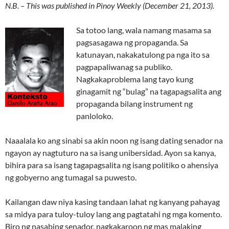
N.B. – This was published in Pinoy Weekly (December 21, 2013).
Sa totoo lang, wala namang masama sa
pagsasagawa ng propaganda. Sa
katunayan, nakakatulong pa nga ito sa
pagpapaliwanag sa publiko.
Nagkakaproblema lang tayo kung
ginagamit ng “bulag” na tagapagsalita ang
propaganda bilang instrument ng
panloloko.
Naaalala ko ang sinabi sa akin noon ng isang dating senador na
ngayon ay nagtuturo na sa isang unibersidad. Ayon sa kanya,
bihira para sa isang tagapagsalita ng isang politiko o ahensiya
ng gobyerno ang tumagal sa puwesto.
Kailangan daw niya kasing tandaan lahat ng kanyang pahayag
sa midya para tuloy-tuloy lang ang pagtatahi ng mga komento.
Biro ng nasabing senador, nagkakaroon ng mas malaking