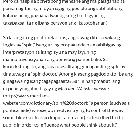
Pero sa halip na obhetibong mensahe ang maipalaganap sa
pamamagitan ng midya, nagiging posible ang subhetibong
katangian ng pagpapaliwanag kung binibigyan ng
tagapagsalita ng ibang bersyon ang “katotohanan.”
Sa larangan ng public relations, ang tawag dito sa wikang
Ingles ay “spin,” isang uri ng propaganda na nagbibigay ng
interpretasyon sa isang isyu na may layuning
maimpluwensiyahan ang opinyong pampubliko. Sa
kontekstong ito, ang tagapagsalitang gumagamit ng spin ay
tinatawag na “spin doctor.” Anong klaseng pagdodoktor ba ang
ginagawa ng isang tagapagsalita? Suriin nang mabuti ang
depenisyong ibinibigay ng
Merriam-Webster website
(http://www.merriam-
webster.com/dictionary/spin%20doctor): “a person (such as a
political aide) whose job involves trying to control the way
something (such as an important event) is described to the
public in order to influence what people think about it.”