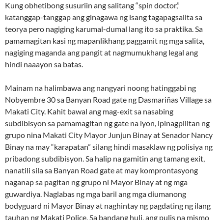
Kung obhetibong susuriin ang salitang “spin doctor,”
katanggap-tanggap ang ginagawa ng isang tagapagsalita sa
teorya pero nagiging karumal-dumal lang ito sa praktika. Sa
pamamagitan kasi ng mapanlikhang paggamit ng mga salita,
nagiging maganda ang pangit at nagmumukhang legal ang
hindi naaayon sa batas.
Mainam na halimbawa ang nangyari noong hatinggabi ng
Nobyembre 30 sa Banyan Road gate ng Dasmariñas Village sa
Makati City. Kahit bawal ang mag-exit sa nasabing
subdibisyon sa pamamagitan ng gate na iyon, ipinagpilitan ng
grupo nina Makati City Mayor Junjun Binay at Senador Nancy
Binay na may “karapatan” silang hindi masaklaw ng polisiya ng
pribadong subdibisyon. Sa halip na gamitin ang tamang exit,
nanatili sila sa Banyan Road gate at may komprontasyong
naganap sa pagitan ng grupo ni Mayor Binay at ng mga
guwardiya. Naglabas ng mga baril ang mga diumanong
bodyguard ni Mayor Binay at naghintay ng pagdating ng ilang
tauhan ng Makati Police. Sa bandang huli, ang pulis na mismo