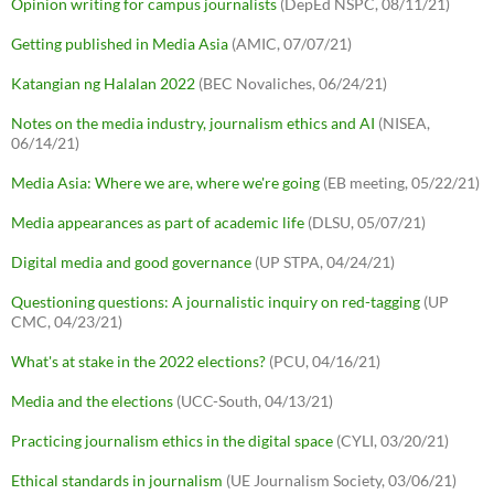
Opinion writing for campus journalists
(DepEd NSPC, 08/11/21)
Getting published in Media Asia
(AMIC, 07/07/21)
Katangian ng Halalan 2022
(BEC Novaliches, 06/24/21)
Notes on the media industry, journalism ethics and AI
(NISEA,
06/14/21)
Media Asia: Where we are, where we're going
(EB meeting, 05/22/21)
Media appearances as part of academic life
(DLSU, 05/07/21)
Digital media and good governance
(UP STPA, 04/24/21)
Questioning questions: A journalistic inquiry on red-tagging
(UP
CMC, 04/23/21)
What's at stake in the 2022 elections?
(PCU, 04/16/21)
Media and the elections
(UCC-South, 04/13/21)
Practicing journalism ethics in the digital space
(CYLI, 03/20/21)
Ethical standards in journalism
(UE Journalism Society, 03/06/21)