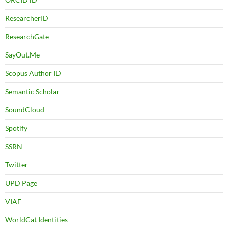
ResearcherID
ResearchGate
SayOut.Me
Scopus Author ID
Semantic Scholar
SoundCloud
Spotify
SSRN
Twitter
UPD Page
VIAF
WorldCat Identities