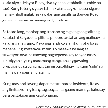
kilala niyo si Mayor Binay, siya ay napakatahimik, humble na
tao.” Kung totong siya ay tahimik at mapagkumbaba, siguro
nama’y hindi malaking kawalan ang umalis sa Banyan Road
gate at lumabas sa tamang exit, hindi ba?
Sa totoo lang, mahirap ang trabaho ng mga tagapagsalitang
katulad ni Salgado na pilit na pinoprotektahan ang malinaw na
kakulangan ng amo. Kaya nga hindi ko alam kung ako ba ay
mapapailing, matatawa, maiinis o maaawa na lang sa
sitwasyon niya. Sa kanyang pagdepensa kay Mayor Binay,
binibigyan niya ng masamang pangalan ang gawaing
propaganda sa pamamagitan ng pagbibigay ng isang “spin” na
malinaw na pagsisinungaling.
Kung may aral tayong dapat matutuhan sa insidente, ito ay
ang limitasyon ng isang tagapagsalita, gaano man siya kahusay,
para pagtakpan ang katotohanan.
Para makipag-ugnayan sa awtor, pumunta sa