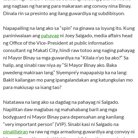
ang nagtaas ng harang para makaraan ang convoy nina Binay.
Dinala rin sa presinto ang ilang guwardiya ng subdibisyon.
Napapailing na lang ako sa “spin” na ginawa sa isyung ito. Kung
paniniwalaan ang
pahayag
ni Joey Salgado, media affairs head
ng Office of the Vice-President at public information
consultant ng Makati City, hindi raw totoo ang naging pahayag
ni Mayor Binay sa mga guwardiya na “Kilala n’yo ba ako?” Sa
halip, ang sinabi raw niya ay “Si Mayor Binay ako. Baka
pwedeng makiraan lang.” Siyempre’y mapapaisip ka na lang:
Bakit kailangan mo pang ipangalandakan ang katungkulan mo
para makiusap sa isang tao?
Natatawa na lang ako sa dagdag na pahayag ni Salgado.
Napilitan daw maglabas ng mahahabang baril ang mga
bodyguard ni Mayor Binay para depensahan ang kanilang
“very important person” (VIP). Sinabi kasi ni Salgado na
pinaliligiran
na raw ng mga armadong guwardiya ang convoy ni