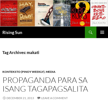
Skip
to
content
Search
Rising Sun
PRIMAR
MENU
Tag Archives: makati
KONTEKSTO (PINOY WEEKLY)
,
MEDIA
PROPAGANDA PARA SA
ISANG TAGAPAGSALITA
DECEMBER 21, 2013
LEAVE A COMMENT