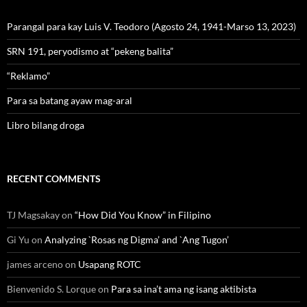
Parangal para kay Luis V. Teodoro (Agosto 24, 1941-Marso 13, 2023)
SRN 191, peryodismo at “pekeng balita”
“Reklamo”
Para sa batang ayaw mag-aral
Libro bilang droga
RECENT COMMENTS
TJ Magsakay
on
“How Did You Know” in Filipino
Gi Yu
on
Analyzing `Rosas ng Digma’ and `Ang Tugon’
james arceno
on
Usapang ROTC
Bienvenido S. Lorque
on
Para sa ina’t ama ng isang aktibista