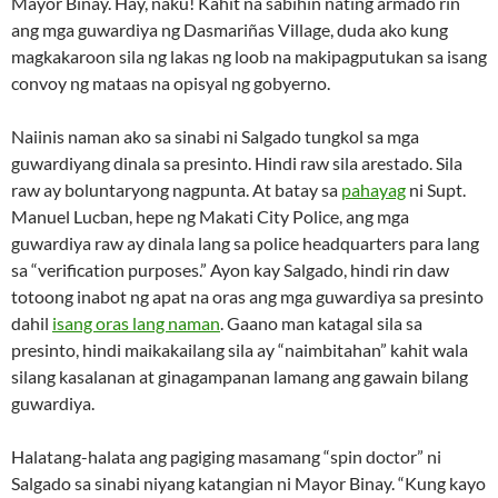
Mayor Binay. Hay, naku! Kahit na sabihin nating armado rin
ang mga guwardiya ng Dasmariñas Village, duda ako kung
magkakaroon sila ng lakas ng loob na makipagputukan sa isang
convoy ng mataas na opisyal ng gobyerno.
Naiinis naman ako sa sinabi ni Salgado tungkol sa mga
guwardiyang dinala sa presinto. Hindi raw sila arestado. Sila
raw ay boluntaryong nagpunta. At batay sa
pahayag
ni Supt.
Manuel Lucban, hepe ng Makati City Police, ang mga
guwardiya raw ay dinala lang sa police headquarters para lang
sa “verification purposes.” Ayon kay Salgado, hindi rin daw
totoong inabot ng apat na oras ang mga guwardiya sa presinto
dahil
isang oras lang naman
. Gaano man katagal sila sa
presinto, hindi maikakailang sila ay “naimbitahan” kahit wala
silang kasalanan at ginagampanan lamang ang gawain bilang
guwardiya.
Halatang-halata ang pagiging masamang “spin doctor” ni
Salgado sa sinabi niyang katangian ni Mayor Binay. “Kung kayo