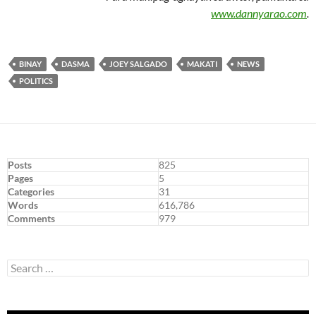
www.dannyarao.com
.
BINAY
DASMA
JOEY SALGADO
MAKATI
NEWS
POLITICS
Posts
825
Pages
5
Categories
31
Words
616,786
Comments
979
Search
for: