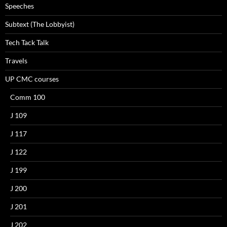
Speeches
Subtext (The Lobbyist)
Tech Tack Talk
Travels
UP CMC courses
Comm 100
J 109
J 117
J 122
J 199
J 200
J 201
J 202