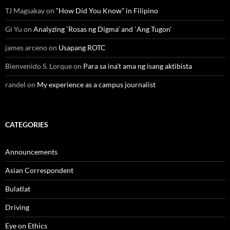
TJ Magsakay
on
“How Did You Know” in Filipino
Gi Yu
on
Analyzing `Rosas ng Digma’ and `Ang Tugon’
james arceno
on
Usapang ROTC
Bienvenido S. Lorque
on
Para sa ina’t ama ng isang aktibista
randel
on
My experience as a campus journalist
CATEGORIES
Announcements
Asian Correspondent
Bulatlat
Driving
Eye on Ethics