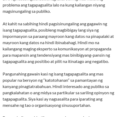
problema ang tagapagsalita lalo na kung kailangan niyang
magsinungaling sa publiko.
At kahit na sabihing hindi pagsisinungaling ang gagawin ng
isang tagapagsalita, posibleng magbibigay lang siya ng
impormasyon sa paraang mayroon kang datos na pinapalaki at
mayroon kang datos na hindi ibinabahagi. Hindi mo na
kailangang maging eksperto sa komunikasyon at propaganda
para mapansin ang tendensiyang mas binibigyang-pansin ng
tagapagsalita ang positibo at pilit na itinatago ang negatibo.
Pangunahing gawain kasi ng isang tagapagsalita ang mas
popular na bersyon ng “katotohanan” sa pamantayan ng
kanyang pinagtatrabahuan. Hindi interesado ang publiko sa
pangkalahatan o ang midya sa partikular sa sariling opinyon ng
tagapagsalita. Siya kasi ay nagsasalita para iparating ang
mensahe ng tao o organisasyong sinusuportahan.