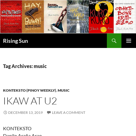
Skip
to
content
Search
Rising Sun
PRIMAR
MENU
Tag Archives: music
KONTEKSTO (PINOY WEEKLY)
,
MUSIC
IKAW AT U2
DECEMBER 13, 2019
LEAVE A COMMENT
KONTEKSTO
Danilo Araña Arao