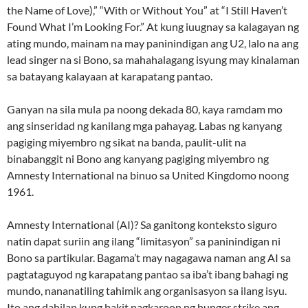
the Name of Love),” “With or Without You” at “I Still Haven’t
Found What I’m Looking For.” At kung iuugnay sa kalagayan ng
ating mundo, mainam na may paninindigan ang U2, lalo na ang
lead singer na si Bono, sa mahahalagang isyung may kinalaman
sa batayang kalayaan at karapatang pantao.
Ganyan na sila mula pa noong dekada 80, kaya ramdam mo
ang sinseridad ng kanilang mga pahayag. Labas ng kanyang
pagiging miyembro ng sikat na banda, paulit-ulit na
binabanggit ni Bono ang kanyang pagiging miyembro ng
Amnesty International na binuo sa United Kingdomo noong
1961.
Amnesty International (AI)? Sa ganitong konteksto siguro
natin dapat suriin ang ilang “limitasyon” sa paninindigan ni
Bono sa partikular. Bagama’t may nagagawa naman ang AI sa
pagtataguyod ng karapatang pantao sa iba’t ibang bahagi ng
mundo, nananatiling tahimik ang organisasyon sa ilang isyu.
Ito ang dahilan kung bakit nagkaroon ng hunger strike ang