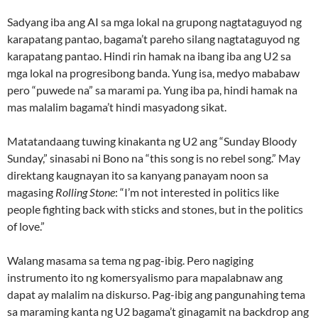
Sadyang iba ang AI sa mga lokal na grupong nagtataguyod ng
karapatang pantao, bagama’t pareho silang nagtataguyod ng
karapatang pantao. Hindi rin hamak na ibang iba ang U2 sa
mga lokal na progresibong banda. Yung isa, medyo mababaw
pero “puwede na” sa marami pa. Yung iba pa, hindi hamak na
mas malalim bagama’t hindi masyadong sikat.
Matatandaang tuwing kinakanta ng U2 ang “Sunday Bloody
Sunday,” sinasabi ni Bono na “this song is no rebel song.” May
direktang kaugnayan ito sa kanyang panayam noon sa
magasing
Rolling Stone
: “I’m not interested in politics like
people fighting back with sticks and stones, but in the politics
of love.”
Walang masama sa tema ng pag-ibig. Pero nagiging
instrumento ito ng komersyalismo para mapalabnaw ang
dapat ay malalim na diskurso. Pag-ibig ang pangunahing tema
sa maraming kanta ng U2 bagama’t ginagamit na backdrop ang