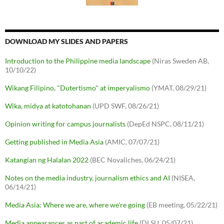
DOWNLOAD MY SLIDES AND PAPERS
Introduction to the Philippine media landscape
(Niras Sweden AB,
10/10/22)
Wikang Filipino, "Dutertismo" at imperyalismo
(YMAT, 08/29/21)
Wika, midya at katotohanan
(UPD SWF, 08/26/21)
Opinion writing for campus journalists
(DepEd NSPC, 08/11/21)
Getting published in Media Asia
(AMIC, 07/07/21)
Katangian ng Halalan 2022
(BEC Novaliches, 06/24/21)
Notes on the media industry, journalism ethics and AI
(NISEA,
06/14/21)
Media Asia: Where we are, where we're going
(EB meeting, 05/22/21)
Media appearances as part of academic life
(DLSU, 05/07/21)