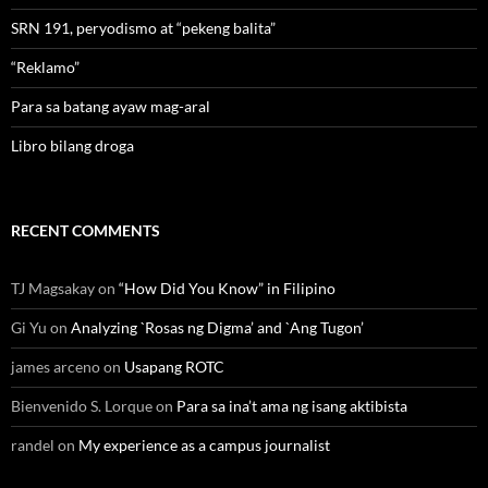
SRN 191, peryodismo at “pekeng balita”
“Reklamo”
Para sa batang ayaw mag-aral
Libro bilang droga
RECENT COMMENTS
TJ Magsakay
on
“How Did You Know” in Filipino
Gi Yu
on
Analyzing `Rosas ng Digma’ and `Ang Tugon’
james arceno
on
Usapang ROTC
Bienvenido S. Lorque
on
Para sa ina’t ama ng isang aktibista
randel
on
My experience as a campus journalist