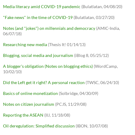
Media literacy amid COVID-19 pandemic
(Bulatlatan, 04/08/20)
"Fake news" in the time of COVID-19
(Bulatlatan, 03/27/20)
Notes (and "jokes") on millennials and democracy
(AMIC-India,
06/07/18)
Researching new media
(Thesis It! 01/14/13)
Blogging, social media and journalism
(iBlog 8, 05/25/12)
A blogger's obligation (Notes on blogging ethics)
(WordCamp,
10/02/10)
Did the Left get it right? A personal reaction
(TWSC, 06/24/10)
Basics of online monetization
(Solbridge, 04/30/09)
Notes on citizen journalism
(PCJS, 11/29/08)
Reporting the ASEAN
(IIJ, 11/18/08)
Oil deregulation: Simplified discussion
(IBON, 10/07/08)