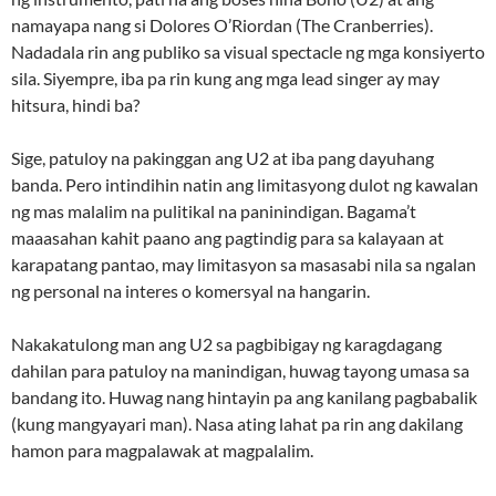
namayapa nang si Dolores O’Riordan (The Cranberries).
Nadadala rin ang publiko sa visual spectacle ng mga konsiyerto
sila. Siyempre, iba pa rin kung ang mga lead singer ay may
hitsura, hindi ba?
Sige, patuloy na pakinggan ang U2 at iba pang dayuhang
banda. Pero intindihin natin ang limitasyong dulot ng kawalan
ng mas malalim na pulitikal na paninindigan. Bagama’t
maaasahan kahit paano ang pagtindig para sa kalayaan at
karapatang pantao, may limitasyon sa masasabi nila sa ngalan
ng personal na interes o komersyal na hangarin.
Nakakatulong man ang U2 sa pagbibigay ng karagdagang
dahilan para patuloy na manindigan, huwag tayong umasa sa
bandang ito. Huwag nang hintayin pa ang kanilang pagbabalik
(kung mangyayari man). Nasa ating lahat pa rin ang dakilang
hamon para magpalawak at magpalalim.