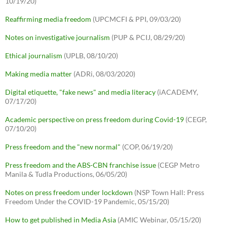
10/19/20)
Reaffirming media freedom
(UPCMCFI & PPI, 09/03/20)
Notes on investigative journalism
(PUP & PCIJ, 08/29/20)
Ethical journalism
(UPLB, 08/10/20)
Making media matter
(ADRi, 08/03/2020)
Digital etiquette, "fake news" and media literacy
(iACADEMY,
07/17/20)
Academic perspective on press freedom during Covid-19
(CEGP,
07/10/20)
Press freedom and the "new normal"
(COP, 06/19/20)
Press freedom and the ABS-CBN franchise issue
(CEGP Metro
Manila & Tudla Productions, 06/05/20)
Notes on press freedom under lockdown
(NSP Town Hall: Press
Freedom Under the COVID-19 Pandemic, 05/15/20)
How to get published in Media Asia
(AMIC Webinar, 05/15/20)