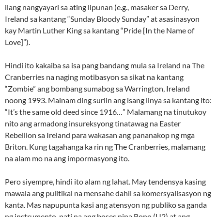
ilang nangyayari sa ating lipunan (e.g., masaker sa Derry,
Ireland sa kantang “Sunday Bloody Sunday” at asasinasyon
kay Martin Luther King sa kantang “Pride [In the Name of
Love]”).
Hindi ito kakaiba sa isa pang bandang mula sa Ireland na The
Cranberries na naging motibasyon sa sikat na kantang
“Zombie” ang bombang sumabog sa Warrington, Ireland
noong 1993. Mainam ding suriin ang isang linya sa kantang ito:
“It’s the same old deed since 1916…” Malamang na tinutukoy
nito ang armadong insureksyong tinatawag na Easter
Rebellion sa Ireland para wakasan ang pananakop ng mga
Briton. Kung tagahanga ka rin ng The Cranberries, malamang
na alam mo na ang impormasyong ito.
Pero siyempre, hindi ito alam ng lahat. May tendensya kasing
mawala ang pulitikal na mensahe dahil sa komersyalisasyon ng
kanta. Mas napupunta kasi ang atensyon ng publiko sa ganda
ng instrumento, pati na ang boses nina Bono (U2) at ang