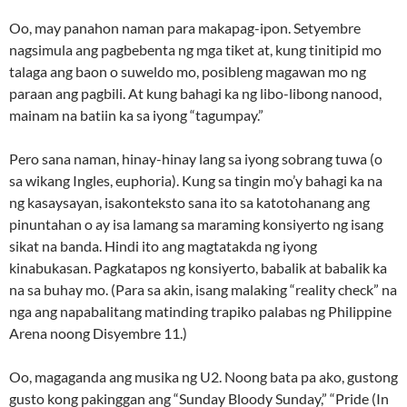
Oo, may panahon naman para makapag-ipon. Setyembre
nagsimula ang pagbebenta ng mga tiket at, kung tinitipid mo
talaga ang baon o suweldo mo, posibleng magawan mo ng
paraan ang pagbili. At kung bahagi ka ng libo-libong nanood,
mainam na batiin ka sa iyong “tagumpay.”
Pero sana naman, hinay-hinay lang sa iyong sobrang tuwa (o
sa wikang Ingles, euphoria). Kung sa tingin mo’y bahagi ka na
ng kasaysayan, isakonteksto sana ito sa katotohanang ang
pinuntahan o ay isa lamang sa maraming konsiyerto ng isang
sikat na banda. Hindi ito ang magtatakda ng iyong
kinabukasan. Pagkatapos ng konsiyerto, babalik at babalik ka
na sa buhay mo. (Para sa akin, isang malaking “reality check” na
nga ang napabalitang matinding trapiko palabas ng Philippine
Arena noong Disyembre 11.)
Oo, magaganda ang musika ng U2. Noong bata pa ako, gustong
gusto kong pakinggan ang “Sunday Bloody Sunday,” “Pride (In