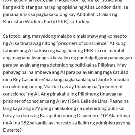
ilang aktibistang sa harap ng opisina ng AI sa London dahil sa
pananahimik sa pagkakakulong kay Abdullah Öcalan ng
Kurdistan Workers Party (PKK) sa Turkey.
Sa totoo lang, masyadong malabo o malabnaw ang konsepto
ng AI sa tinatawag nitong “prisoners of conscience.” At kung
tahimik ang AI sa kaso ng isang lider ng PKK, ito rin marahil
ang magpapaliwanag sa kawalan ng pandaigdigang panawagan
para palayain ang mga detenidong pulitikal sa Pilipinas. May
pahayag ba, halimbawa ang AI para palayain ang mga katulad
nina Rey Casambre? Sa aking pagkakaalala, si Dante Simbulan
na nakulong noong Martial Law ay tinawag na “prisoner of
conscience” ng AI. Ang pinakahuling Pilipinong tinawag na
prisoner of conscience ng AI ay si Sen. Leila de Lima. Paano na
lang kaya ang 629 pang nakakulong na detenidong pulitikal,
batay sa datos ng Karapatan noong Disyembre 10? Alam kaya
ng AI na 382 sa kanila ay inaresto sa ilalim ng administrasyong
Duterte?