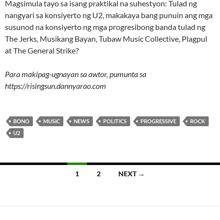
Magsimula tayo sa isang praktikal na suhestyon: Tulad ng
nangyari sa konsiyerto ng U2, makakaya bang punuin ang mga
susunod na konsiyerto ng mga progresibong banda tulad ng
The Jerks, Musikang Bayan, Tubaw Music Collective, Plagpul
at The General Strike?
Para makipag-ugnayan sa awtor, pumunta sa
https://risingsun.dannyarao.com
BONO
MUSIC
NEWS
POLITICS
PROGRESSIVE
ROCK
U2
Posts
1
2
NEXT →
navigation