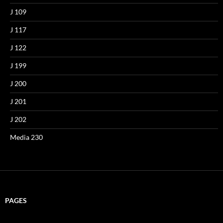
J 109
J 117
J 122
J 199
J 200
J 201
J 202
Media 230
PAGES