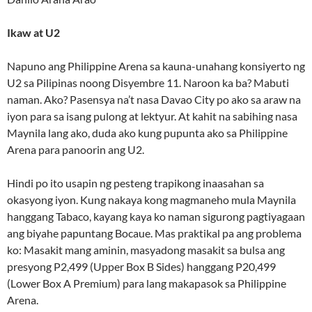
Ikaw at U2
Napuno ang Philippine Arena sa kauna-unahang konsiyerto ng
U2 sa Pilipinas noong Disyembre 11. Naroon ka ba? Mabuti
naman. Ako? Pasensya na’t nasa Davao City po ako sa araw na
iyon para sa isang pulong at lektyur. At kahit na sabihing nasa
Maynila lang ako, duda ako kung pupunta ako sa Philippine
Arena para panoorin ang U2.
Hindi po ito usapin ng pesteng trapikong inaasahan sa
okasyong iyon. Kung nakaya kong magmaneho mula Maynila
hanggang Tabaco, kayang kaya ko naman sigurong pagtiyagaan
ang biyahe papuntang Bocaue. Mas praktikal pa ang problema
ko: Masakit mang aminin, masyadong masakit sa bulsa ang
presyong P2,499 (Upper Box B Sides) hanggang P20,499
(Lower Box A Premium) para lang makapasok sa Philippine
Arena.