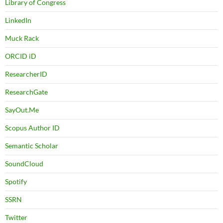
Library of Congress
LinkedIn
Muck Rack
ORCID iD
ResearcherID
ResearchGate
SayOut.Me
Scopus Author ID
Semantic Scholar
SoundCloud
Spotify
SSRN
Twitter