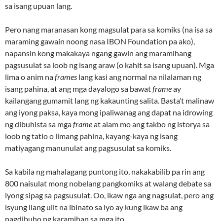
sa isang upuan lang.
Pero nang maranasan kong magsulat para sa komiks (na isa sa
maraming gawain noong nasa IBON Foundation pa ako),
napansin kong makakaya ngang gawin ang maramihang
pagsusulat sa loob ng isang araw (o kahit sa isang upuan). Mga
lima o anim na
frames
lang kasi ang normal na nilalaman ng
isang pahina, at ang mga dayalogo sa bawat
frame
ay
kailangang gumamit lang ng kakaunting salita. Basta’t malinaw
ang iyong paksa, kaya mong ipaliwanag ang dapat na idrowing
ng dibuhista sa mga
frame
at alam mo ang takbo ng istorya sa
loob ng tatlo o limang pahina, kayang-kaya ng isang
matiyagang manunulat ang pagsusulat sa komiks.
Sa kabila ng mahalagang puntong ito, nakakabilib pa rin ang
800 naisulat mong nobelang pangkomiks at walang debate sa
iyong sipag sa pagsusulat. Oo, ikaw nga ang nagsulat, pero ang
isyung ilang ulit na ibinato sa iyo ay kung ikaw ba ang
nagdibuho ng karamihan sa mga ito.