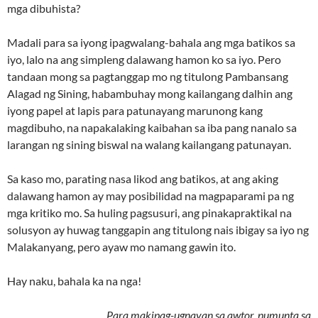
mga dibuhista?
Madali para sa iyong ipagwalang-bahala ang mga batikos sa
iyo, lalo na ang simpleng dalawang hamon ko sa iyo. Pero
tandaan mong sa pagtanggap mo ng titulong Pambansang
Alagad ng Sining, habambuhay mong kailangang dalhin ang
iyong papel at lapis para patunayang marunong kang
magdibuho, na napakalaking kaibahan sa iba pang nanalo sa
larangan ng sining biswal na walang kailangang patunayan.
Sa kaso mo, parating nasa likod ang batikos, at ang aking
dalawang hamon ay may posibilidad na magpaparami pa ng
mga kritiko mo. Sa huling pagsusuri, ang pinakapraktikal na
solusyon ay huwag tanggapin ang titulong nais ibigay sa iyo ng
Malakanyang, pero ayaw mo namang gawin ito.
Hay naku, bahala ka na nga!
Para makipag-ugnayan sa awtor, pumunta sa