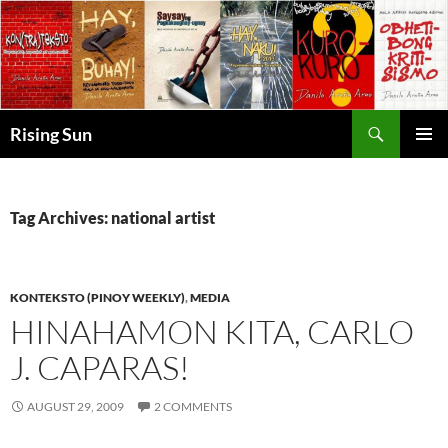
Skip
to
content
Search
Rising Sun
PRIMAR
MENU
Tag Archives: national artist
KONTEKSTO (PINOY WEEKLY)
,
MEDIA
HINAHAMON KITA, CARLO
J. CAPARAS!
AUGUST 29, 2009
2 COMMENTS