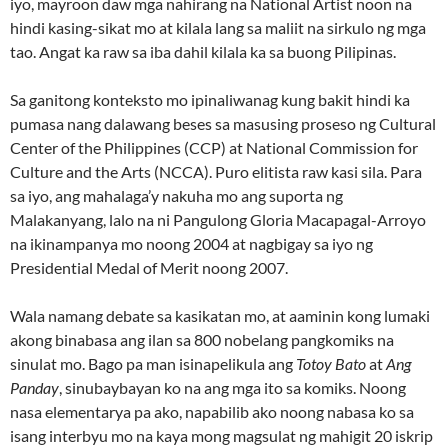
iyo, mayroon daw mga nahirang na National Artist noon na
hindi kasing-sikat mo at kilala lang sa maliit na sirkulo ng mga
tao. Angat ka raw sa iba dahil kilala ka sa buong Pilipinas.
Sa ganitong konteksto mo ipinaliwanag kung bakit hindi ka
pumasa nang dalawang beses sa masusing proseso ng Cultural
Center of the Philippines (CCP) at National Commission for
Culture and the Arts (NCCA). Puro elitista raw kasi sila. Para
sa iyo, ang mahalaga’y nakuha mo ang suporta ng
Malakanyang, lalo na ni Pangulong Gloria Macapagal-Arroyo
na ikinampanya mo noong 2004 at nagbigay sa iyo ng
Presidential Medal of Merit noong 2007.
Wala namang debate sa kasikatan mo, at aaminin kong lumaki
akong binabasa ang ilan sa 800 nobelang pangkomiks na
sinulat mo. Bago pa man isinapelikula ang
Totoy Bato
at
Ang
Panday
, sinubaybayan ko na ang mga ito sa komiks. Noong
nasa elementarya pa ako, napabilib ako noong nabasa ko sa
isang interbyu mo na kaya mong magsulat ng mahigit 20 iskrip