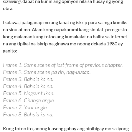
screening
, dapat na kunin ang opinyon nila sa husay ng iyong
obra.
Ikalawa, ipalaganap mo ang lahat ng iskrip para sa mga komiks
na sinulat mo. Alam kong napakarami kang sinulat, pero gusto
kong malaman kung totoo ang kumakalat na balita sa Internet
na ang tipikal na iskrip na ginawa mo noong dekada 1980 ay
ganito:
Frame 1. Same scene of last frame of previous chapter.
Frame 2. Same scene pa rin, nag-uusap.
Frame 3. Bahala ka na.
Frame 4. Bahala ka na.
Frame 5. Nagsuntukan.
Frame 6. Change angle.
Frame 7. Your angle.
Frame 8. Bahala ka na.
Kung totoo ito, anong klaseng gabay ang binibigay mo sa iyong