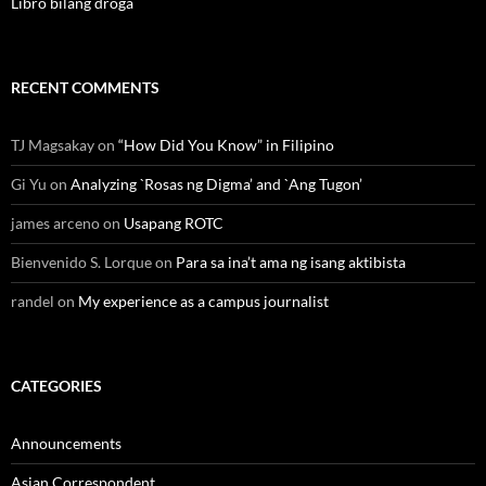
Libro bilang droga
RECENT COMMENTS
TJ Magsakay
on
“How Did You Know” in Filipino
Gi Yu
on
Analyzing `Rosas ng Digma’ and `Ang Tugon’
james arceno
on
Usapang ROTC
Bienvenido S. Lorque
on
Para sa ina’t ama ng isang aktibista
randel
on
My experience as a campus journalist
CATEGORIES
Announcements
Asian Correspondent