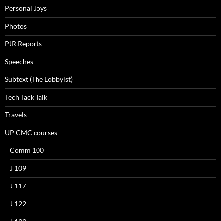
Personal Joys
Photos
PJR Reports
Speeches
Subtext (The Lobbyist)
Tech Tack Talk
Travels
UP CMC courses
Comm 100
J 109
J 117
J 122