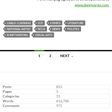
www.dannyarao.com
.
CARLO J CAPARAS
CCP
COMICS
LITERATURE
NATIONAL ARTIST
NCCA
NEWS
POLITICS
SCRIPTWRITING
VISUAL ARTS
Posts
1
2
NEXT →
navigation
Posts
825
Pages
5
Categories
31
Words
616,786
Comments
975