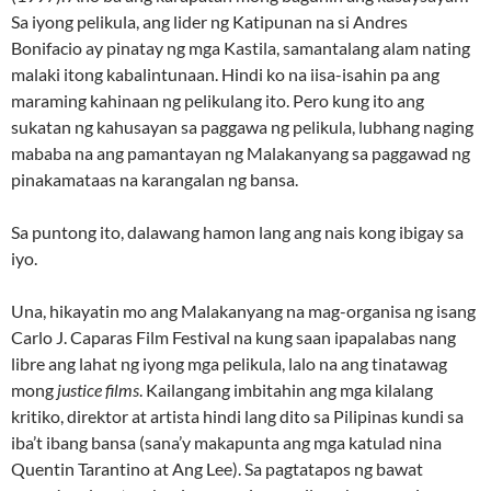
Sa iyong pelikula, ang lider ng Katipunan na si Andres
Bonifacio ay pinatay ng mga Kastila, samantalang alam nating
malaki itong kabalintunaan. Hindi ko na iisa-isahin pa ang
maraming kahinaan ng pelikulang ito. Pero kung ito ang
sukatan ng kahusayan sa paggawa ng pelikula, lubhang naging
mababa na ang pamantayan ng Malakanyang sa paggawad ng
pinakamataas na karangalan ng bansa.
Sa puntong ito, dalawang hamon lang ang nais kong ibigay sa
iyo.
Una, hikayatin mo ang Malakanyang na mag-organisa ng isang
Carlo J. Caparas Film Festival na kung saan ipapalabas nang
libre ang lahat ng iyong mga pelikula, lalo na ang tinatawag
mong
justice films
. Kailangang imbitahin ang mga kilalang
kritiko, direktor at artista hindi lang dito sa Pilipinas kundi sa
iba’t ibang bansa (sana’y makapunta ang mga katulad nina
Quentin Tarantino at Ang Lee). Sa pagtatapos ng bawat