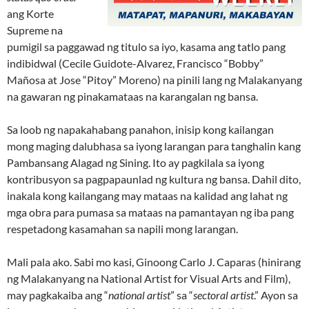
ang Korte
Supreme na
pumigil sa paggawad ng titulo sa iyo, kasama ang tatlo pang
indibidwal (Cecile Guidote-Alvarez, Francisco “Bobby”
Mañosa at Jose “Pitoy” Moreno) na pinili lang ng Malakanyang
na gawaran ng pinakamataas na karangalan ng bansa.
Sa loob ng napakahabang panahon, inisip kong kailangan
mong maging dalubhasa sa iyong larangan para tanghalin kang
Pambansang Alagad ng Sining. Ito ay pagkilala sa iyong
kontribusyon sa pagpapaunlad ng kultura ng bansa. Dahil dito,
inakala kong kailangang may mataas na kalidad ang lahat ng
mga obra para pumasa sa mataas na pamantayan ng iba pang
respetadong kasamahan sa napili mong larangan.
Mali pala ako. Sabi mo kasi, Ginoong Carlo J. Caparas (hinirang
ng Malakanyang na National Artist for Visual Arts and Film),
may pagkakaiba ang “
national artist
” sa “
sectoral artist
.” Ayon sa