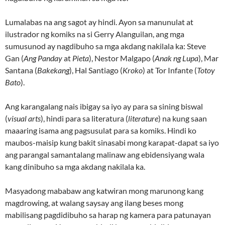
Lumalabas na ang sagot ay hindi. Ayon sa manunulat at
ilustrador ng komiks na si Gerry Alanguilan, ang mga
sumusunod ay nagdibuho sa mga akdang nakilala ka: Steve
Gan (
Ang Panday
at
Pieta
), Nestor Malgapo (
Anak ng Lupa
), Mar
Santana (
Bakekang
), Hal Santiago (
Kroko
) at Tor Infante (
Totoy
Bato
).
Ang karangalang nais ibigay sa iyo ay para sa sining biswal
(
visual arts
), hindi para sa literatura (
literature
) na kung saan
maaaring isama ang pagsusulat para sa komiks. Hindi ko
maubos-maisip kung bakit sinasabi mong karapat-dapat sa iyo
ang parangal samantalang malinaw ang ebidensiyang wala
kang dinibuho sa mga akdang nakilala ka.
Masyadong mababaw ang katwiran mong marunong kang
magdrowing, at walang saysay ang ilang beses mong
mabilisang pagdidibuho sa harap ng kamera para patunayan