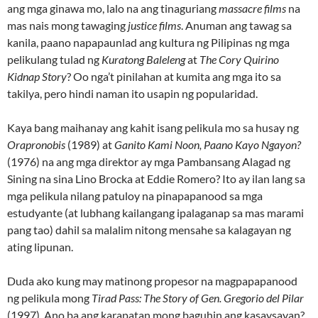
ang mga ginawa mo, lalo na ang tinaguriang
massacre films
na
mas nais mong tawaging
justice films
. Anuman ang tawag sa
kanila, paano napapaunlad ang kultura ng Pilipinas ng mga
pelikulang tulad ng
Kuratong Baleleng
at
The Cory Quirino
Kidnap Story
? Oo nga’t pinilahan at kumita ang mga ito sa
takilya, pero hindi naman ito usapin ng popularidad.
Kaya bang maihanay ang kahit isang pelikula mo sa husay ng
Orapronobis
(1989) at
Ganito Kami Noon, Paano Kayo Ngayon?
(1976) na ang mga direktor ay mga Pambansang Alagad ng
Sining na sina Lino Brocka at Eddie Romero? Ito ay ilan lang sa
mga pelikula nilang patuloy na pinapapanood sa mga
estudyante (at lubhang kailangang ipalaganap sa mas marami
pang tao) dahil sa malalim nitong mensahe sa kalagayan ng
ating lipunan.
Duda ako kung may matinong propesor na magpapapanood
ng pelikula mong
Tirad Pass: The Story of Gen. Gregorio del Pilar
(1997). Ano ba ang karapatan mong baguhin ang kasaysayan?