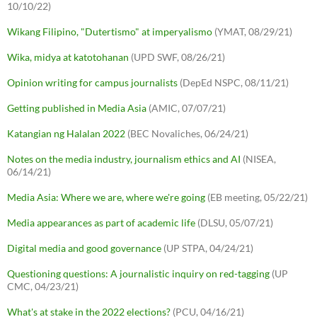
10/10/22)
Wikang Filipino, "Dutertismo" at imperyalismo
(YMAT, 08/29/21)
Wika, midya at katotohanan
(UPD SWF, 08/26/21)
Opinion writing for campus journalists
(DepEd NSPC, 08/11/21)
Getting published in Media Asia
(AMIC, 07/07/21)
Katangian ng Halalan 2022
(BEC Novaliches, 06/24/21)
Notes on the media industry, journalism ethics and AI
(NISEA,
06/14/21)
Media Asia: Where we are, where we're going
(EB meeting, 05/22/21)
Media appearances as part of academic life
(DLSU, 05/07/21)
Digital media and good governance
(UP STPA, 04/24/21)
Questioning questions: A journalistic inquiry on red-tagging
(UP
CMC, 04/23/21)
What's at stake in the 2022 elections?
(PCU, 04/16/21)