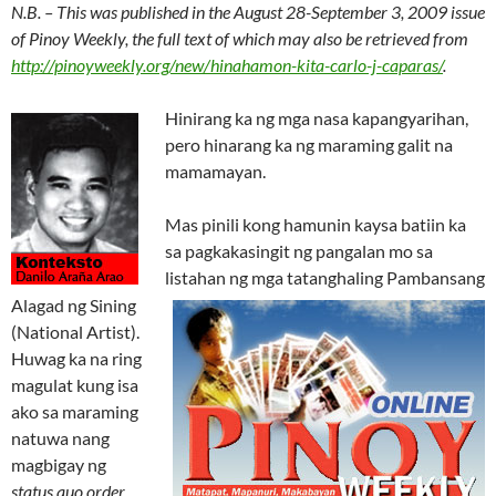
N.B. – This was published in the August 28-September 3, 2009 issue
of Pinoy Weekly, the full text of which may also be retrieved from
http://pinoyweekly.org/new/hinahamon-kita-carlo-j-caparas/
.
Hinirang ka ng mga nasa kapangyarihan,
pero hinarang ka ng maraming galit na
mamamayan.
Mas pinili kong hamunin kaysa batiin ka
sa pagkakasingit ng pangalan mo sa
listahan ng mga tatanghaling Pambansang
Alagad ng Sining
(National Artist).
Huwag ka na ring
magulat kung isa
ako sa maraming
natuwa nang
magbigay ng
status quo order