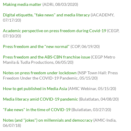
Making media matter
(ADRi, 08/03/2020)
Digital etiquette, "fake news" and media literacy
(iACADEMY,
07/17/20)
Academic perspective on press freedom during Covid-19
(CEGP,
07/10/20)
Press freedom and the "new normal"
(COP, 06/19/20)
Press freedom and the ABS-CBN franchise issue
(CEGP Metro
Manila & Tudla Productions, 06/05/20)
Notes on press freedom under lockdown
(NSP Town Hall: Press
Freedom Under the COVID-19 Pandemic, 05/15/20)
How to get published in Media Asia
(AMIC Webinar, 05/15/20)
Media literacy amid COVID-19 pandemic
(Bulatlatan, 04/08/20)
"Fake news" in the time of COVID-19
(Bulatlatan, 03/27/20)
Notes (and "jokes") on millennials and democracy
(AMIC-India,
06/07/18)