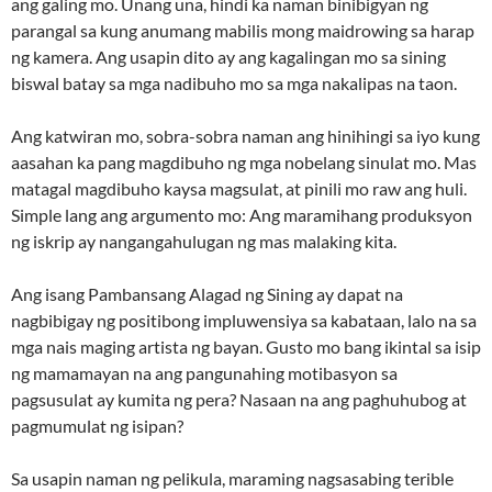
ang galing mo. Unang una, hindi ka naman binibigyan ng
parangal sa kung anumang mabilis mong maidrowing sa harap
ng kamera. Ang usapin dito ay ang kagalingan mo sa sining
biswal batay sa mga nadibuho mo sa mga nakalipas na taon.
Ang katwiran mo, sobra-sobra naman ang hinihingi sa iyo kung
aasahan ka pang magdibuho ng mga nobelang sinulat mo. Mas
matagal magdibuho kaysa magsulat, at pinili mo raw ang huli.
Simple lang ang argumento mo: Ang maramihang produksyon
ng iskrip ay nangangahulugan ng mas malaking kita.
Ang isang Pambansang Alagad ng Sining ay dapat na
nagbibigay ng positibong impluwensiya sa kabataan, lalo na sa
mga nais maging artista ng bayan. Gusto mo bang ikintal sa isip
ng mamamayan na ang pangunahing motibasyon sa
pagsusulat ay kumita ng pera? Nasaan na ang paghuhubog at
pagmumulat ng isipan?
Sa usapin naman ng pelikula, maraming nagsasabing terible