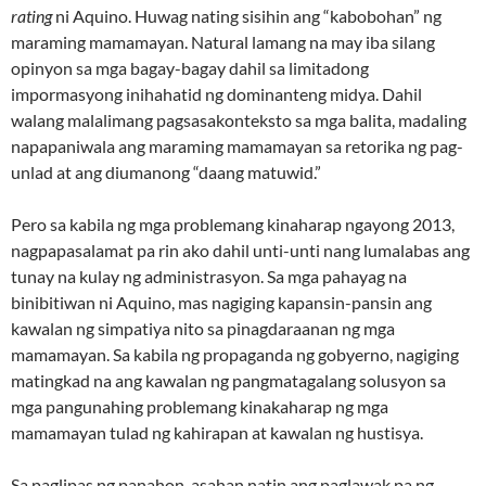
rating
ni Aquino. Huwag nating sisihin ang “kabobohan” ng
maraming mamamayan. Natural lamang na may iba silang
opinyon sa mga bagay-bagay dahil sa limitadong
impormasyong inihahatid ng dominanteng midya. Dahil
walang malalimang pagsasakonteksto sa mga balita, madaling
napapaniwala ang maraming mamamayan sa retorika ng pag-
unlad at ang diumanong “daang matuwid.”
Pero sa kabila ng mga problemang kinaharap ngayong 2013,
nagpapasalamat pa rin ako dahil unti-unti nang lumalabas ang
tunay na kulay ng administrasyon. Sa mga pahayag na
binibitiwan ni Aquino, mas nagiging kapansin-pansin ang
kawalan ng simpatiya nito sa pinagdaraanan ng mga
mamamayan. Sa kabila ng propaganda ng gobyerno, nagiging
matingkad na ang kawalan ng pangmatagalang solusyon sa
mga pangunahing problemang kinakaharap ng mga
mamamayan tulad ng kahirapan at kawalan ng hustisya.
Sa paglipas ng panahon, asahan natin ang paglawak pa ng