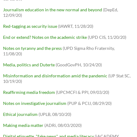
Journalism education in the new normal and beyond
(DepEd,
12/09/20)
Red-tagging as security issue
(IAWRT, 11/28/20)
End or extend? Notes on the academic strike
(UPD CIS, 11/20/20)
Notes on tyranny and the press
(UPD Sigma Rho Fraternity,
11/08/20)
Media, politics and Duterte
(GoodGovPH, 10/24/20)
Misinformation and disinformation amid the pandemic
(UP Stat SC,
10/19/20)
Reaffirming media freedom
(UPCMCFI & PPI, 09/03/20)
Notes on investigative journalism
(PUP & PCIJ, 08/29/20)
Ethical journalism
(UPLB, 08/10/20)
Making media matter
(ADRi, 08/03/2020)
Digital etiquette, "fake news" and media literacy
(iACADEMY,