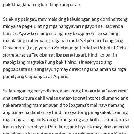
pakikipaglaban ng kanilang karapatan.
Sa aking palagay, may malaking kakulangan ang dominanteng
midya sa pag-uulat ng mga nangyayari ngayon sa Hacienda
Luisita. Ayaw ko mang isiping may kaugnayan ito sa ilang
malalaking trahedyang naganap mula Setyembre hanggang
Disyembre (i.e., giyera sa Zamboanga, lindol sa Bohol at Cebu,
storm surge
sa Tacloban at iba pang lugar), hindi ko pa rin
mapigilang magtaka kung bakit hindi sineseryoso ang
pagbabalita sa isang isyung may direktang kinalaman sa mga
pamilyang Cojuangco at Aquino.
Sa larangan ng peryodismo, alam kong tinaguriang “
dead beat
”
ang agrikultura dahil walang masyadong interes diumano ang
nakararaming mamamayan dito (bagama’t malinaw namang
ang tunay na dahilan ay hindi masyadong pinagkakakitaan ng
mga may-ari ng midya ang larangan ng agrikultura kumpara sa
industriya’t serbisyo). Pero kung ang isyu ay may kinalaman sa
paglabag sa karapatang pantao at sa mismong utos ng Korte