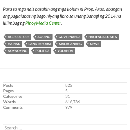
Para sa mga nais basahin ang mga kolum ni Prop. Arao, abangan
ang paglalabas ng bago niyang libro sa unang bahagi ng 2014 na
ililimbag ng
PinoyMedia Center
.
AGRICULTURE
AQUINO
GOVERNANCE
HACIENDA LUISITA
HAINAN
LAND REFORM
MALACANANG
NEWS
NOYNOYING
POLITICS
YOLANDA
Posts
825
Pages
5
Categories
31
Words
616,786
Comments
979
Search