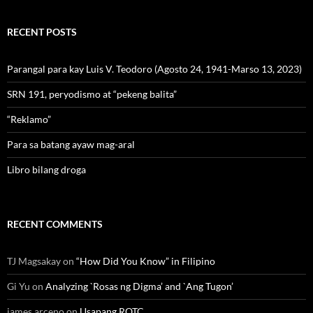
RECENT POSTS
Parangal para kay Luis V. Teodoro (Agosto 24, 1941-Marso 13, 2023)
SRN 191, peryodismo at “pekeng balita”
“Reklamo”
Para sa batang ayaw mag-aral
Libro bilang droga
RECENT COMMENTS
TJ Magsakay
on
“How Did You Know” in Filipino
Gi Yu
on
Analyzing `Rosas ng Digma’ and `Ang Tugon’
james arceno
on
Usapang ROTC