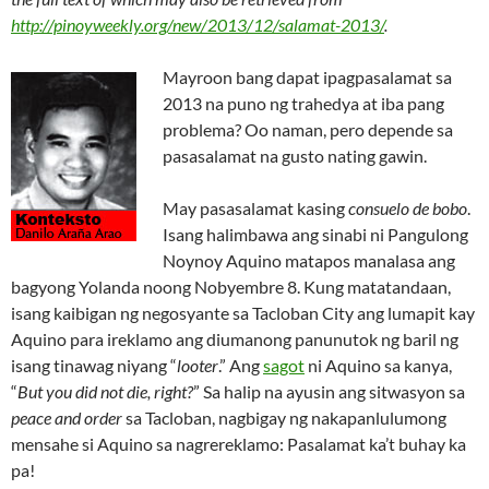
http://pinoyweekly.org/new/2013/12/salamat-2013/
.
Mayroon bang dapat ipagpasalamat sa
2013 na puno ng trahedya at iba pang
problema? Oo naman, pero depende sa
pasasalamat na gusto nating gawin.
May pasasalamat kasing
consuelo de bobo
.
Isang halimbawa ang sinabi ni Pangulong
Noynoy Aquino matapos manalasa ang
bagyong Yolanda noong Nobyembre 8. Kung matatandaan,
isang kaibigan ng negosyante sa Tacloban City ang lumapit kay
Aquino para ireklamo ang diumanong panunutok ng baril ng
isang tinawag niyang “
looter
.” Ang
sagot
ni Aquino sa kanya,
“
But you did not die, right?
” Sa halip na ayusin ang sitwasyon sa
peace and order
sa Tacloban, nagbigay ng nakapanlulumong
mensahe si Aquino sa nagrereklamo: Pasalamat ka’t buhay ka
pa!