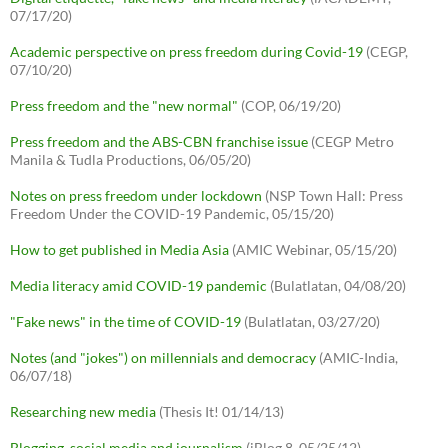
07/17/20)
Academic perspective on press freedom during Covid-19
(CEGP,
07/10/20)
Press freedom and the "new normal"
(COP, 06/19/20)
Press freedom and the ABS-CBN franchise issue
(CEGP Metro
Manila & Tudla Productions, 06/05/20)
Notes on press freedom under lockdown
(NSP Town Hall: Press
Freedom Under the COVID-19 Pandemic, 05/15/20)
How to get published in Media Asia
(AMIC Webinar, 05/15/20)
Media literacy amid COVID-19 pandemic
(Bulatlatan, 04/08/20)
"Fake news" in the time of COVID-19
(Bulatlatan, 03/27/20)
Notes (and "jokes") on millennials and democracy
(AMIC-India,
06/07/18)
Researching new media
(Thesis It! 01/14/13)
Blogging, social media and journalism
(iBlog 8, 05/25/12)