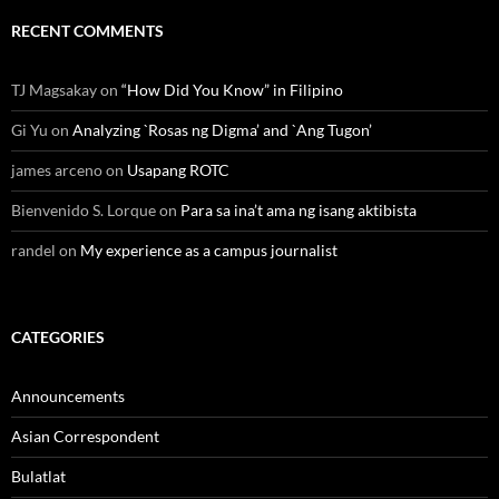
RECENT COMMENTS
TJ Magsakay
on
“How Did You Know” in Filipino
Gi Yu
on
Analyzing `Rosas ng Digma’ and `Ang Tugon’
james arceno
on
Usapang ROTC
Bienvenido S. Lorque
on
Para sa ina’t ama ng isang aktibista
randel
on
My experience as a campus journalist
CATEGORIES
Announcements
Asian Correspondent
Bulatlat