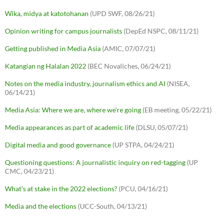
Wika, midya at katotohanan
(UPD SWF, 08/26/21)
Opinion writing for campus journalists
(DepEd NSPC, 08/11/21)
Getting published in Media Asia
(AMIC, 07/07/21)
Katangian ng Halalan 2022
(BEC Novaliches, 06/24/21)
Notes on the media industry, journalism ethics and AI
(NISEA,
06/14/21)
Media Asia: Where we are, where we're going
(EB meeting, 05/22/21)
Media appearances as part of academic life
(DLSU, 05/07/21)
Digital media and good governance
(UP STPA, 04/24/21)
Questioning questions: A journalistic inquiry on red-tagging
(UP
CMC, 04/23/21)
What's at stake in the 2022 elections?
(PCU, 04/16/21)
Media and the elections
(UCC-South, 04/13/21)