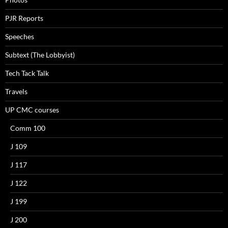
PJR Reports
Speeches
Subtext (The Lobbyist)
Tech Tack Talk
Travels
UP CMC courses
Comm 100
J 109
J 117
J 122
J 199
J 200