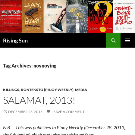
Skip
to
content
Search
Rising Sun
PRIMAR
MENU
Tag Archives: noynoying
KILLINGS
,
KONTEKSTO (PINOY WEEKLY)
,
MEDIA
SALAMAT, 2013!
DECEMBER 28, 2013
LEAVE A COMMENT
N.B. – This was published in Pinoy Weekly (December 28, 2013),
the full text of which may also be retrieved from