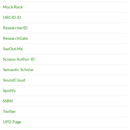
Muck Rack
ORCID iD
ResearcherID
ResearchGate
SayOut.Me
Scopus Author ID
Semantic Scholar
SoundCloud
Spotify
SSRN
Twitter
UPD Page