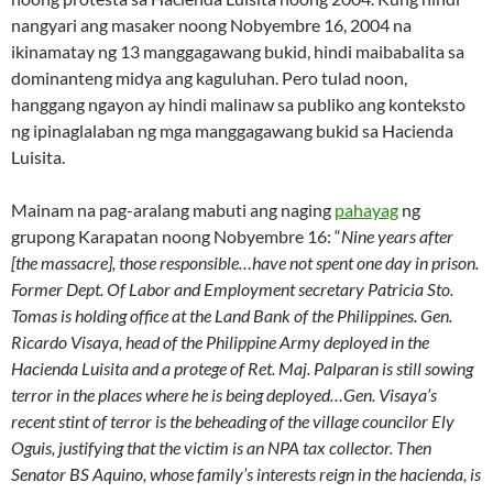
nangyari ang masaker noong Nobyembre 16, 2004 na
ikinamatay ng 13 manggagawang bukid, hindi maibabalita sa
dominanteng midya ang kaguluhan. Pero tulad noon,
hanggang ngayon ay hindi malinaw sa publiko ang konteksto
ng ipinaglalaban ng mga manggagawang bukid sa Hacienda
Luisita.
Mainam na pag-aralang mabuti ang naging
pahayag
ng
grupong Karapatan noong Nobyembre 16: “
Nine years after
[the massacre], those responsible…have not spent one day in prison.
Former Dept. Of Labor and Employment secretary Patricia Sto.
Tomas is holding office at the Land Bank of the Philippines. Gen.
Ricardo Visaya, head of the Philippine Army deployed in the
Hacienda Luisita and a protege of Ret. Maj. Palparan is still sowing
terror in the places where he is being deployed…Gen. Visaya’s
recent stint of terror is the beheading of the village councilor Ely
Oguis, justifying that the victim is an NPA tax collector. Then
Senator BS Aquino, whose family’s interests reign in the hacienda, is