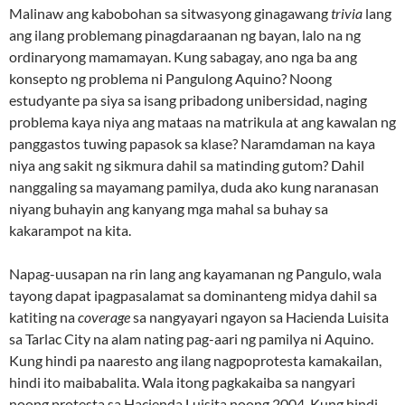
Malinaw ang kabobohan sa sitwasyong ginagawang
trivia
lang
ang ilang problemang pinagdaraanan ng bayan, lalo na ng
ordinaryong mamamayan. Kung sabagay, ano nga ba ang
konsepto ng problema ni Pangulong Aquino? Noong
estudyante pa siya sa isang pribadong unibersidad, naging
problema kaya niya ang mataas na matrikula at ang kawalan ng
panggastos tuwing papasok sa klase? Naramdaman na kaya
niya ang sakit ng sikmura dahil sa matinding gutom? Dahil
nanggaling sa mayamang pamilya, duda ako kung naranasan
niyang buhayin ang kanyang mga mahal sa buhay sa
kakarampot na kita.
Napag-uusapan na rin lang ang kayamanan ng Pangulo, wala
tayong dapat ipagpasalamat sa dominanteng midya dahil sa
katiting na
coverage
sa nangyayari ngayon sa Hacienda Luisita
sa Tarlac City na alam nating pag-aari ng pamilya ni Aquino.
Kung hindi pa naaresto ang ilang nagpoprotesta kamakailan,
hindi ito maibabalita. Wala itong pagkakaiba sa nangyari
noong protesta sa Hacienda Luisita noong 2004. Kung hindi