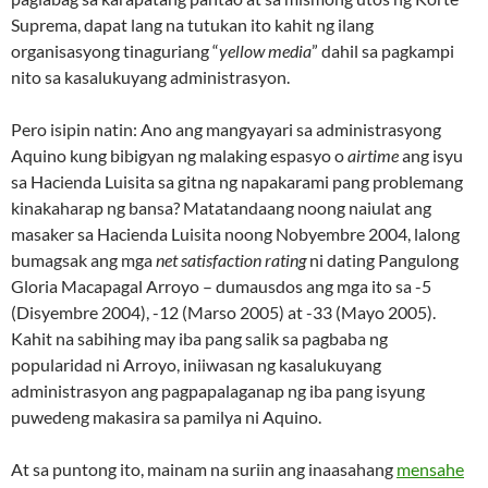
Suprema, dapat lang na tutukan ito kahit ng ilang
organisasyong tinaguriang “
yellow media
” dahil sa pagkampi
nito sa kasalukuyang administrasyon.
Pero isipin natin: Ano ang mangyayari sa administrasyong
Aquino kung bibigyan ng malaking espasyo o
airtime
ang isyu
sa Hacienda Luisita sa gitna ng napakarami pang problemang
kinakaharap ng bansa? Matatandaang noong naiulat ang
masaker sa Hacienda Luisita noong Nobyembre 2004, lalong
bumagsak ang mga
net satisfaction rating
ni dating Pangulong
Gloria Macapagal Arroyo – dumausdos ang mga ito sa -5
(Disyembre 2004), -12 (Marso 2005) at -33 (Mayo 2005).
Kahit na sabihing may iba pang salik sa pagbaba ng
popularidad ni Arroyo, iniiwasan ng kasalukuyang
administrasyon ang pagpapalaganap ng iba pang isyung
puwedeng makasira sa pamilya ni Aquino.
At sa puntong ito, mainam na suriin ang inaasahang
mensahe