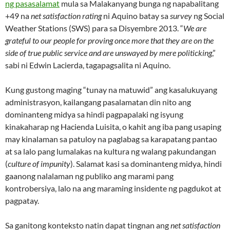
ng pasasalamat
mula sa Malakanyang bunga ng napabalitang
+49 na
net satisfaction rating
ni Aquino batay sa
survey
ng Social
Weather Stations (SWS) para sa Disyembre 2013. “
We are
grateful to our people for proving once more that they are on the
side of true public service and are unswayed by mere politicking
,”
sabi ni Edwin Lacierda, tagapagsalita ni Aquino.
Kung gustong maging “tunay na matuwid” ang kasalukuyang
administrasyon, kailangang pasalamatan din nito ang
dominanteng midya sa hindi pagpapalaki ng isyung
kinakaharap ng Hacienda Luisita, o kahit ang iba pang usaping
may kinalaman sa patuloy na paglabag sa karapatang pantao
at sa lalo pang lumalakas na kultura ng walang pakundangan
(
culture of impunity
). Salamat kasi sa dominanteng midya, hindi
gaanong nalalaman ng publiko ang marami pang
kontrobersiya, lalo na ang maraming insidente ng pagdukot at
pagpatay.
Sa ganitong konteksto natin dapat tingnan ang
net satisfaction