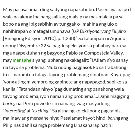
May pasasalamat ding sadyang napakabobo. Pasensiya na po’t
wala na akong iba pang salitang maisip na mas malala pa sa
bobo na ang ibig sabihin ay tunggak o “mahina ang ulo o
nahihirapan o matagal umunawa (
UP Diksiyonaryong Filipino
[Binagong Edisyon, 2010], p. 1,288).” Sa talumpati ni Aquino
noong Disyembre 22 sa pag-inspeksiyon sa pabahay para sa
mga naapektuhan ng bagyong Pablo sa Compostela Valley,
may
mensahe
siyang lubhang nakakagalit: “(A)lam n’yo sanay
na tayo sa problema. Mula noong pagpasok ko sa trabahong
ito…marami na talaga tayong problemang dinatnan. Kaya ‘pag
‘yong ating miyembro ng gabinete ang napapagod, sabi ko sa
kanila, `Tatandaan ninyo ‘pag dumating ang panahong wala
tayong problema, iyon naman ang problema.’…Dahil magiging
boring
na. Pero puwede rin namang ‘wag masyadong
`
interesting’
at `
exciting
.’” Sa gitna ng kolektibong pagkainis,
malinaw ang mensahe niya: Pasalamat kayo’t hindi
boring
ang
Pilipinas dahil sa mga problemang kinakaharap natin!