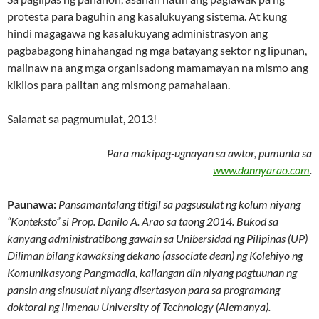
protesta para baguhin ang kasalukuyang sistema. At kung
hindi magagawa ng kasalukuyang administrasyon ang
pagbabagong hinahangad ng mga batayang sektor ng lipunan,
malinaw na ang mga organisadong mamamayan na mismo ang
kikilos para palitan ang mismong pamahalaan.
Salamat sa pagmumulat, 2013!
Para makipag-ugnayan sa awtor, pumunta sa
www.dannyarao.com
.
Paunawa:
Pansamantalang titigil sa pagsusulat ng kolum niyang
“Konteksto” si Prop. Danilo A. Arao sa taong 2014. Bukod sa
kanyang administratibong gawain sa Unibersidad ng Pilipinas (UP)
Diliman bilang kawaksing dekano (associate dean) ng Kolehiyo ng
Komunikasyong Pangmadla, kailangan din niyang pagtuunan ng
pansin ang sinusulat niyang disertasyon para sa programang
doktoral ng Ilmenau University of Technology (Alemanya).