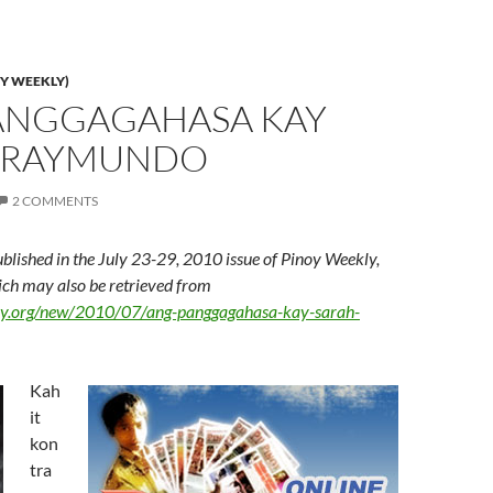
Y WEEKLY)
ANGGAGAHASA KAY
 RAYMUNDO
2 COMMENTS
ublished in the July 23-29, 2010 issue of Pinoy Weekly,
hich may also be retrieved from
kly.org/new/2010/07/ang-panggagahasa-kay-sarah-
Kah
it
kon
tra