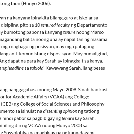
itong taon (Hunyo 2006).
an na kanyang ipinakita bilang guro at iskolar sa
disiplina, pito sa 10
tenured faculty
ng Departamento
 ay bumotong pabor sa kanyang
tenure
noong Marso
magandang balita noong una ay napalitan ng masama
y mga nagbago ng posisyon, may mga patagong
ilang anti-komunistang disposisyon. May bumaligtad,
ng dapat na para kay Sarah ay ipinagkait sa kanya.
 ang
headline
sa
tabloid
: Kawawang Sarah, ilang beses
nang panggagahasa noong Mayo 2008. Sinabihan kasi
lor for Academic Affairs (VCAA) ang College
(CEB) ng College of Social Sciences and Philosophy
mento sa isinulat na
dissenting opinion
ng tatlong
 hindi pabor sa pagbibigay ng
tenure
kay Sarah.
 hiniling din ng VCAA noong Hunyo 2008 sa
g Sosyolohiya na magbigay pa ng karagdagang