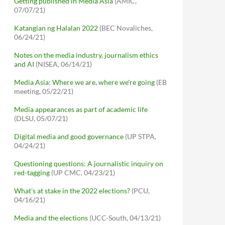
Getting published in Media Asia
(AMIC,
07/07/21)
Katangian ng Halalan 2022
(BEC Novaliches,
06/24/21)
Notes on the media industry, journalism ethics
and AI
(NISEA, 06/14/21)
Media Asia: Where we are, where we're going
(EB
meeting, 05/22/21)
Media appearances as part of academic life
(DLSU, 05/07/21)
Digital media and good governance
(UP STPA,
04/24/21)
Questioning questions: A journalistic inquiry on
red-tagging
(UP CMC, 04/23/21)
What's at stake in the 2022 elections?
(PCU,
04/16/21)
Media and the elections
(UCC-South, 04/13/21)