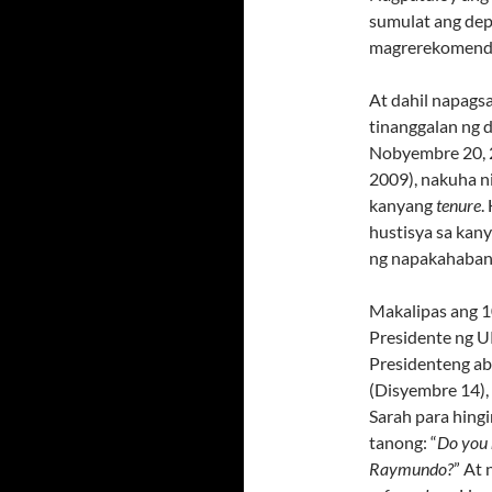
sumulat ang dep
magrerekomend
At dahil napags
tinanggalan ng 
Nobyembre 20, 2
2009), nakuha ni
kanyang
tenure
.
hustisya sa kan
ng napakahaban
Makalipas ang 1
Presidente ng UP
Presidenteng ab
(Disyembre 14),
Sarah para hing
tanong: “
Do you 
Raymundo?
” At