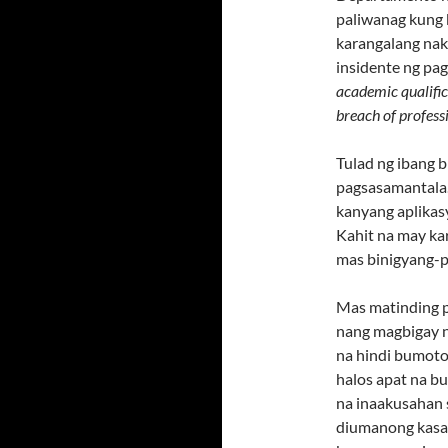
paliwanag kung 
karangalang nak
insidente ng pag
academic qualific
breach of profess
Tulad ng ibang 
pagsasamantala.
kanyang aplikas
Kahit na may ka
mas binigyang-p
Mas matinding 
nang magbigay 
na hindi bumoto
halos apat na b
na inaakusahan 
diumanong kasal