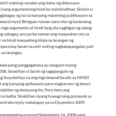
nto’t mahirap sundan ang daloy ng diskusyon.
isang argumentong hindi ko maintindihan: Sinisisi si
aglalagay ng isa sa kanyang maraming publikasyon sa
tenure)
niya!) Binigyan naman sana nila ng kaukulang
mga argumento at hindi lang sila nagbigay ng sabog
ng sabagay, ano pa ba naman ang maaasahan mo sa
 na hindi masyadong kilala sa larangan ng
mpara kay Sarah na unti-unting nagkakapangalan pati
 na larangan.
lala pang panggagahasa ay nangyari noong
08. Sinabihan si Sarah ng tagapangulo ng
g Sosyolohiya na ang mga
tenured faculty
ay HINDI
ng kanyang aplikasyon para magkaroon ng
tenure
.
 dahilan ng desisyong ito. Pero heto ang
na balita: Sinabihan siyang huwag nang pumasok sa
kontrata niya’y matatapos pa sa Disyembre 2009.
 panggagahasa noong Nobyembre 14, 2008 nang