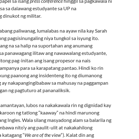
papel sa isang
press conference
hinggil sa pagkawala ni
sa sa dalawang estudyante sa UP na
 dinukot ng militar.
abang paliwanag, lumalabas na ayaw nila kay Sarah
ng pagsisinungaling niya tungkol sa isyung ito.
ang na sa halip na suportahan ang anumang
sa panawagang ilitaw ang nawawalang estudyante,
g itong pag-initan ang isang propesor na nais
ampanya para sa karapatang pantao. Hindi ko rin
kung paanong ang insidenteng ito ng diumanong
ng ay nakapangingibabaw sa mahusay na paggampan
ngan ng pagtuturo at pananaliksik.
 pamantayan, lubos na nakakawala rin ng dignidad kay
karoon ng tatlong “kaaway” na hindi marunong
ng Ingles. Wala silang masyadong alam sa balarila ng
mbawa nito’y ang paulit-ulit at nakakahilong
 katagang “
We are of the view
“). Kalat din ang