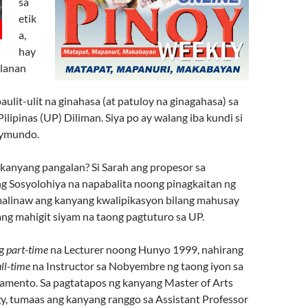
sa
etik
a,
hay
lanan
lit-ulit na ginahasa (at patuloy na ginagahasa) sa
ilipinas (UP) Diliman. Siya po ay walang iba kundi si
aymundo.
 kanyang pangalan? Si Sarah ang propesor sa
 Sosyolohiya na napabalita noong pinagkaitan ng
malinaw ang kanyang kwalipikasyon bilang mahusay
ang mahigit siyam na taong pagtuturo sa UP.
ng
part-time
na Lecturer noong Hunyo 1999, nahirang
ull-time
na Instructor sa Nobyembre ng taong iyon sa
amento. Sa pagtatapos ng kanyang Master of Arts
gy, tumaas ang kanyang ranggo sa Assistant Professor