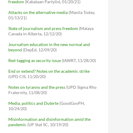
freedom
(Kabataan Partylist, 01/20/21)
Attacks on the alternative media
(Manila Today,
01/13/21)
State of journalism and press freedom
(Malaya
Canada in Alberta, 12/12/20)
Journalism education in the new normal and
beyond
(DepEd, 12/09/20)
Red-tagging as security issue
(IAWRT, 11/28/20)
End or extend? Notes on the academic strike
(UPD CIS, 11/20/20)
Notes on tyranny and the press
(UPD Sigma Rho
Fraternity, 11/08/20)
Media, politics and Duterte
(GoodGovPH,
10/24/20)
Misinformation and disinformation amid the
pandemic
(UP Stat SC, 10/19/20)