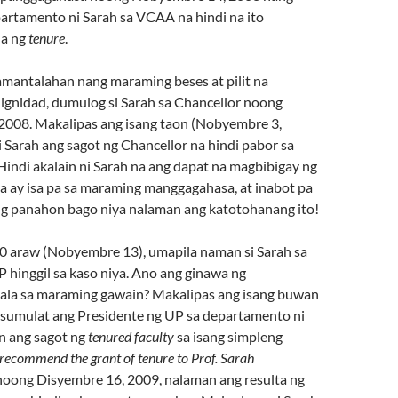
artamento ni Sarah sa VCAA na hindi na ito
a ng
tenure
.
amantalahan nang maraming beses at pilit na
dignidad, dumulog si Sarah sa Chancellor noong
008. Makalipas ang isang taon (Nobyembre 3,
 Sarah ang sagot ng Chancellor na hindi pabor sa
 Hindi akalain ni Sarah na ang dapat na magbibigay ng
ya ay isa pa sa maraming manggagahasa, at inabot pa
g panahon bago niya nalaman ang katotohanang ito!
0 araw (Nobyembre 13), umapila naman si Sarah sa
 hinggil sa kaso niya. Ano ang ginawa ng
ala sa maraming gawain? Makalipas ang isang buwan
 sumulat ang Presidente ng UP sa departamento ni
in ang sagot ng
tenured faculty
sa isang simpleng
recommend the grant of tenure to Prof. Sarah
 noong Disyembre 16, 2009, nalaman ang resulta ng