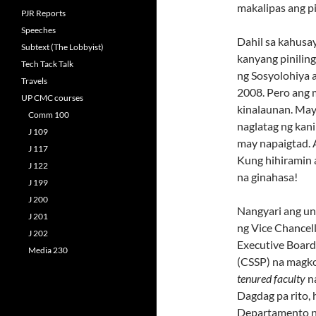
makalipas ang p
PJR Reports
Speeches
Dahil sa kahusay
Subtext (The Lobbyist)
kanyang piniling 
Tech Tack Talk
ng Sosyolohiya
Travels
2008. Pero ang 
UP CMC courses
kinalaunan. Ma
Comm 100
naglatag ng kan
J 109
may napaigtad. A
J 117
Kung hihiramin
J 122
na ginahasa!
J 199
J 200
Nangyari ang u
J 201
ng Vice Chancel
J 202
Executive Board 
Media 230
(CSSP) na magko
tenured faculty
na
Dagdag pa rito,
Departamento n