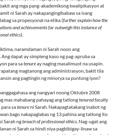
bakit ang mga pang-akademikong kwalipikasyon at
amit ni Sarah ay nakapangingibabaw sa isang
labag sa propesyonal na etika (
further explain how the
ations and achievements far outweigh this instance of
ional ethics
).
biktima, naramdaman ni Sarah noon ang
 Ang dapat ay simpleng kaso ng pag-apruba sa
yon para sa
tenure
ay naging masalimuot na usapin.
rapatang magtanong ang administrasyon, bakit tila
ansin ang pagtingin ng minorya sa puntong iyon?
panggagahasa ang nangyari noong Oktubre 2008
ng mas mahabang pahayag ang tatlong
tenured faculty
 para sa
tenure
ni Sarah. Nakapagtatakang inabot ng
uwan bago nakapaglabas ng 13 pahina ang tatlong ito
si Sarah ng
breach of professional ethics
. Nag-ugat ang
anan ni Sarah sa hindi niya pagbibigay-linaw sa