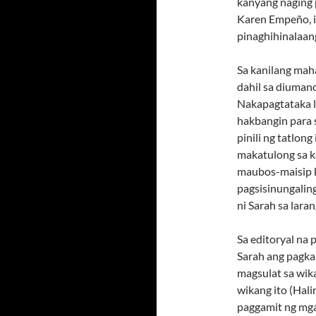
kanyang naging 
Karen Empeño, i
pinaghihinalaang
Sa kanilang mah
dahil sa diumano
Nakapagtataka l
hakbangin para 
pinili ng tatlon
makatulong sa k
maubos-maisip 
pagsisinungali
ni Sarah sa lara
Sa editoryal na
Sarah ang pagka
magsulat sa wika
wikang ito (Hali
paggamit ng mga