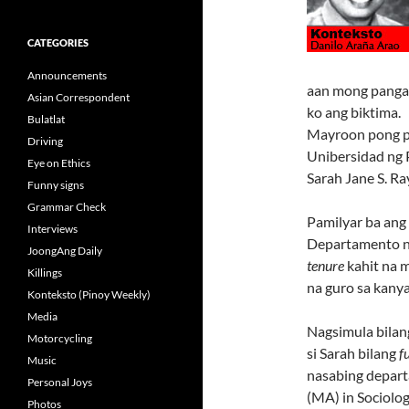
CATEGORIES
Announcements
aan mong panga
Asian Correspondent
ko ang biktima.
Bulatlat
Mayroon pong pau
Driving
Unibersidad ng P
Eye on Ethics
Sarah Jane S. R
Funny signs
Grammar Check
Pamilyar ba ang
Interviews
Departamento ng
JoongAng Daily
tenure
kahit na 
Killings
na guro sa kany
Konteksto (Pinoy Weekly)
Media
Nagsimula bila
Motorcycling
si Sarah bilang
f
Music
nasabing depart
Personal Joys
(MA) in Sociolo
Photos