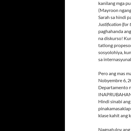
kanilang mga pu
(Mayroon ngang 
Sarah sa hindi p
Justification (for 
paghahanda ang 
na diskurso! Ku
tatlong propesor
sosyolohiya, ku
sa internasyunal
Pero ang mas ma
Nobyembre 6, 20
Departamento n
INAPRUBAHAN a
Hindi sinabi ang
pinakamasaklap 
klase kahit ang 
Nagpatuloy ang