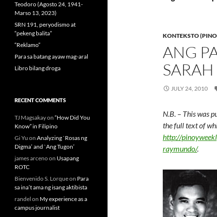
Teodoro (Agosto 24, 1941-
Marso 13, 2023)
SRN 191, peryodismo at
“pekeng balita”
KONTEKSTO (PINO
“Reklamo”
ANG P
Para sa batang ayaw mag-aral
SARAH
Libro bilang droga
JULY 24, 2010
RECENT COMMENTS
N.B. – This was p
TJ Magsakay
on
“How Did You
the full text of w
Know” in Filipino
http://pinoywee
Gi Yu
on
Analyzing `Rosas ng
Digma’ and `Ang Tugon’
raymundo/
.
james arceno
on
Usapang
ROTC
Bienvenido S. Lorque
on
Para
sa ina’t ama ng isang aktibista
randel
on
My experience as a
campus journalist