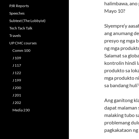
halimbawa, ano 
PJR Reports
Mayo 10?
Speeches
Subtext (The Lobbyist)
Siyempre’y aasa
Tech Tack Talk
ang anumang deb
Travels
presyo ng mga bi
UP CMC courses
ng mga produkto’
Comm 100
Salamat sa glob
J 109
kontrolin hindi 
J 117
produkto sa loka
J 122
mga produkto ni
J 199
sa bandang huli’
J 200
J 201
Ang ganitong kl
J 202
dapat malaman s
Media 230
malaking tubo sa
problemang dulo
pagkakataon ng