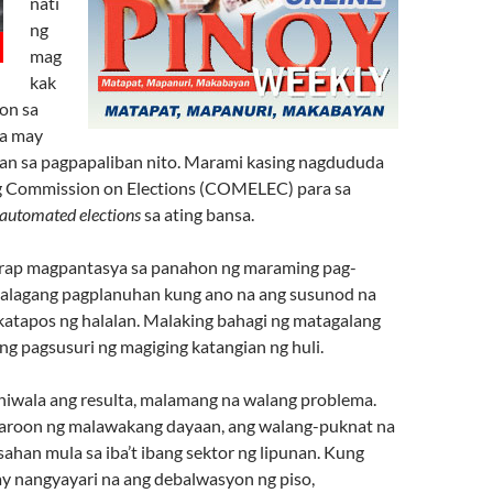
nati
ng
mag
kak
on sa
na may
n sa pagpapaliban nito. Marami kasing nagdududa
g Commission on Elections (COMELEC) para sa
automated elections
sa ating bansa.
rap magpantasya sa panahon ng maraming pag-
halagang pagplanuhan kung ano na ang susunod na
atapos ng halalan. Malaking bahagi ng matagalang
g pagsusuri ng magiging katangian ng huli.
iwala ang resulta, malamang na walang problema.
aroon ng malawakang dayaan, ang walang-puknat na
ahan mula sa iba’t ibang sektor ng lipunan. Kung
ay nangyayari na ang debalwasyon ng piso,