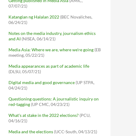
Getting published in Media Asia
(AMIC,
07/07/21)
Katangian ng Halalan 2022
(BEC Novaliches,
06/24/21)
Notes on the media industry, journalism ethics
and AI
(NISEA, 06/14/21)
Media Asia: Where we are, where we're going
(EB
meeting, 05/22/21)
Media appearances as part of academic life
(DLSU, 05/07/21)
Digital media and good governance
(UP STPA,
04/24/21)
Questioning questions: A journalistic inquiry on
red-tagging
(UP CMC, 04/23/21)
What's at stake in the 2022 elections?
(PCU,
04/16/21)
Media and the elections
(UCC-South, 04/13/21)