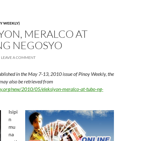
Y WEEKLY)
YON, MERALCO AT
NG NEGOSYO
LEAVE A COMMENT
ublished in the May 7-13, 2010 issue of Pinoy Weekly, the
h may also be retrieved from
ly.org/new/2010/05/eleksiyon-meralco-at-tubo-ng-
Isipi
n
mu
na