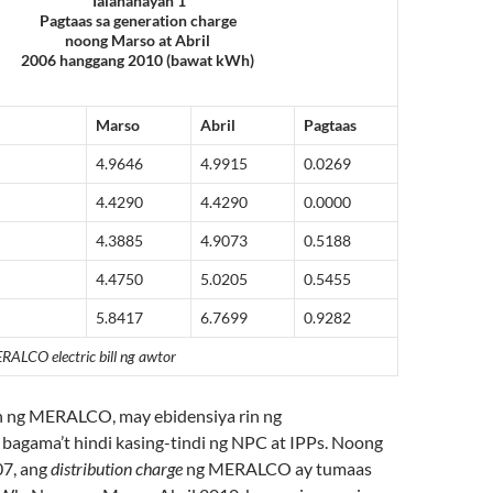
Talahanayan 1
Pagtaas sa generation charge
noong Marso at Abril
2006 hanggang 2010 (bawat kWh)
Marso
Abril
Pagtaas
4.9646
4.9915
0.0269
4.4290
4.4290
0.0000
4.3885
4.9073
0.5188
4.4750
5.0205
0.5455
5.8417
6.7699
0.9282
ALCO electric bill ng awtor
n ng MERALCO, may ebidensiya rin ng
bagama’t hindi kasing-tindi ng NPC at IPPs. Noong
07, ang
distribution charge
ng MERALCO ay tumaas