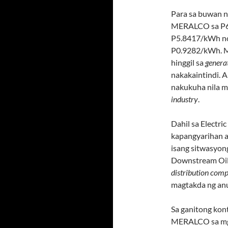
Para sa buwan n
MERALCO sa P6.
P5.8417/kWh no
P0.9282/kWh. 
hinggil sa
genera
nakakaintindi. A
nakukuha nila m
industry
.
Dahil sa Electr
kapangyarihan a
isang sitwasyon
Downstream Oil 
distribution com
magtakda ng anu
Sa ganitong kont
MERALCO sa m