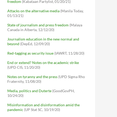
freedom
(Kabataan Partylist, 01/20/21)
Attacks on the alternative media
(Manila Today,
01/13/21)
State of journalism and press freedom
(Malaya
Canada in Alberta, 12/12/20)
Journalism education in the new normal and
beyond
(DepEd, 12/09/20)
Red-tagging as security issue
(IAWRT, 11/28/20)
End or extend? Notes on the academic strike
(UPD CIS, 11/20/20)
Notes on tyranny and the press
(UPD Sigma Rho
Fraternity, 11/08/20)
Media, politics and Duterte
(GoodGovPH,
10/24/20)
Misinformation and disinformation amid the
pandemic
(UP Stat SC, 10/19/20)