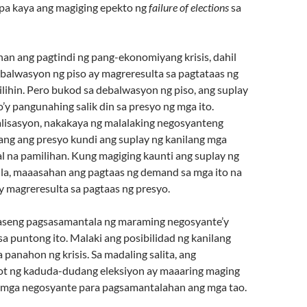
pa kaya ang magiging epekto ng
failure of elections
sa
han ang pagtindi ng pang-ekonomiyang krisis, dahil
alwasyon ng piso ay magreresulta sa pagtataas ng
lihin. Pero bukod sa debalwasyon ng piso, ang suplay
y pangunahing salik din sa presyo ng mga ito.
alisasyon, nakakaya ng malalaking negosyanteng
lang ang presyo kundi ang suplay ng kanilang mga
l na pamilihan. Kung magiging kaunti ang suplay ng
la, maaasahan ang pagtaas ng demand sa mga ito na
y magreresulta sa pagtaas ng presyo.
aseng pagsasamantala ng maraming negosyante’y
a puntong ito. Malaki ang posibilidad ng kanilang
 panahon ng krisis. Sa madaling salita, ang
t ng kaduda-dudang eleksiyon ay maaaring maging
 mga negosyante para pagsamantalahan ang mga tao.