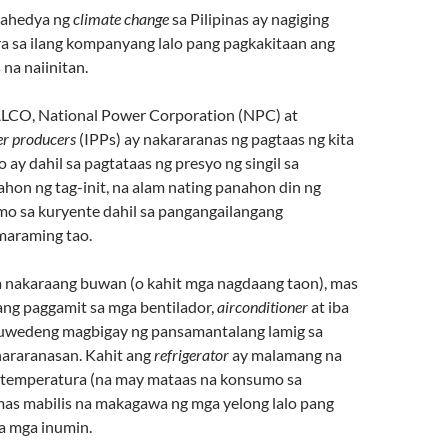
trahedya ng
climate change
sa Pilipinas ay nagiging
a sa ilang kompanyang lalo pang pagkakitaan ang
na naiinitan.
CO, National Power Corporation (NPC) at
r producers
(IPPs) ay nakararanas ng pagtaas ng kita
o ay dahil sa pagtataas ng presyo ng singil sa
hon ng tag-init, na alam nating panahon din ng
o sa kuryente dahil sa pangangailangang
maraming tao.
nakaraang buwan (o kahit mga nagdaang taon), mas
ng paggamit sa mga bentilador,
airconditioner
at iba
puwedeng magbigay ng pansamantalang lamig sa
nararanasan. Kahit ang
refrigerator
ay malamang na
 temperatura (na may mataas na konsumo sa
mas mabilis na makagawa ng mga yelong lalo pang
a mga inumin.