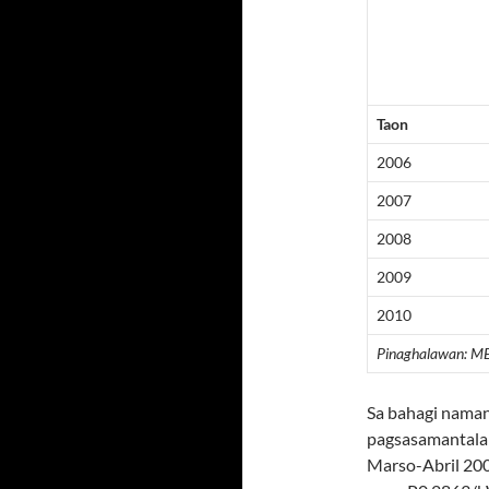
Taon
2006
2007
2008
2009
2010
Pinaghalawan: MER
Sa bahagi nama
pagsasamantala 
Marso-Abril 20