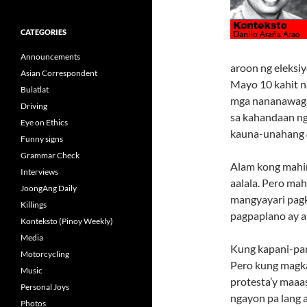
CATEGORIES
Announcements
aroon ng eleksiy
Asian Correspondent
Mayo 10 kahit 
Bulatlat
mga nananawaga
Driving
sa kahandaan n
Eye on Ethics
kauna-unahang
Funny signs
Grammar Check
Alam kong mahi
Interviews
aalala. Pero ma
JoongAng Daily
mangyayari pagk
Killings
pagpaplano ay an
Konteksto (Pinoy Weekly)
Media
Kung kapani-pan
Motorcycling
Pero kung magk
Music
protesta’y maaas
Personal Joys
ngayon pa lang 
Photos