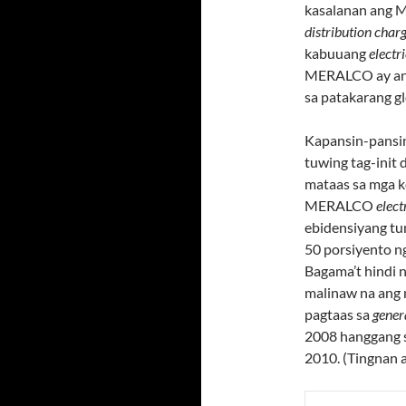
kasalanan ang M
distribution char
kabuuang
electri
MERALCO ay ang
sa patakarang gl
Kapansin-pansi
tuwing tag-init 
mataas sa mga k
MERALCO
electr
ebidensiyang t
50 porsiyento n
Bagama’t hindi 
malinaw na ang 
pagtaas sa
gener
2008 hanggang 
2010. (Tingnan 