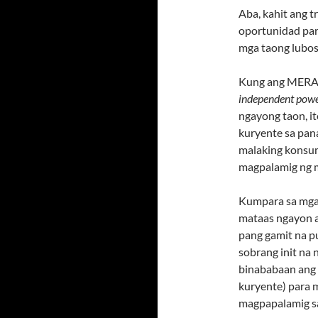
Aba, kahit ang 
oportunidad par
mga taong lubos 
Kung ang MERAL
independent powe
ngayong taon, it
kuryente sa pana
malaking konsum
magpalamig ng 
Kumpara sa mga 
mataas ngayon a
pang gamit na 
sobrang init na 
binababaan ang
kuryente) para 
magpapalamig s