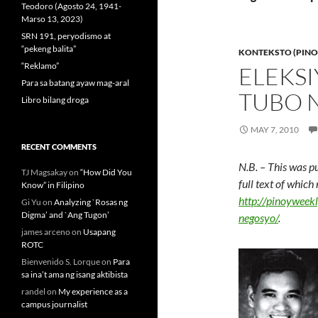
Teodoro (Agosto 24, 1941-
Marso 13, 2023)
SRN 191, peryodismo at
“pekeng balita”
KONTEKSTO (PINO
“Reklamo”
ELEKSI
Para sa batang ayaw mag-aral
TUBO 
Libro bilang droga
MAY 7, 2010
RECENT COMMENTS
N.B. – This was p
TJ Magsakay
on
“How Did You
full text of whic
Know” in Filipino
http://pinoyweek
Gi Yu
on
Analyzing `Rosas ng
Digma’ and `Ang Tugon’
negosyo/
.
james arceno
on
Usapang
ROTC
Bienvenido S. Lorque
on
Para
sa ina’t ama ng isang aktibista
randel
on
My experience as a
campus journalist