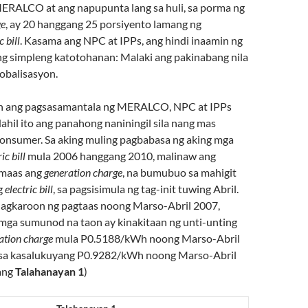
ERALCO at ang napupunta lang sa huli, sa porma ng
ge
, ay 20 hanggang 25 porsiyento lamang ng
c bill
. Kasama ang NPC at IPPs, ang hindi inaamin ng
 simpleng katotohanan: Malaki ang pakinabang nila
obalisasyon.
n ang pagsasamantala ng MERALCO, NPC at IPPs
dahil ito ang panahong naniningil sila nang mas
onsumer. Sa aking muling pagbabasa ng aking mga
ic bill
mula 2006 hanggang 2010, malinaw ang
umaas ang
generation charge
, na bumubuo sa mahigit
g
electric bill
, sa pagsisimula ng tag-init tuwing Abril.
nagkaroon ng pagtaas noong Marso-Abril 2007,
mga sumunod na taon ay kinakitaan ng unti-unting
ation charge
mula P0.5188/kWh noong Marso-Abril
sa kasalukuyang P0.9282/kWh noong Marso-Abril
ang
Talahanayan 1
)