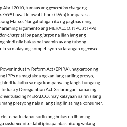
g Abril 2010, tumaas ang
generation charge
ng
7699 bawat kilowatt-hour (kWh) kumpara sa
ong Marso. Nangahulugan ito ng pagtaas nang
Maraming argumento ang MERALCO, NPC at IPPs
tion charge
at iba pang
jargon
na iilan lang ang
ng hindi nila bukas na inaamin ay ang tubong
ula sa malayang kompetisyon sa larangan ng
power
ic Power Industry Reform Act (EPIRA), nagkaroon ng
ng IPPs na magtakda ng kanilang sariling presyo,
g hindi kakaiba sa mga kompanya ng langis bunga ng
Industry Deregulation Act. Sa larangan naman ng
panies
tulad ng MERALCO, may kalayaan na rin silang
mang presyong nais nilang singilin sa mga konsumer.
eksto natin dapat suriin ang bukas na liham ng
ga
customer
nito dahil ipinapalabas nitong walang