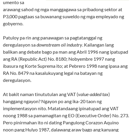
umento sa
arawang sahod ng mga manggagawa sa pribadong sektor at
P3,000 pagtaas sa buwanang suweldo ng mga empleyado ng
gobyerno.
Patuloy pa rin ang panawagan sa pagtatanggal ng
deregulasyon sa
downstream oil industry
. Kailangan lang
balikan ang debate bago pa man ang Abril 1996 nang ipatupad
ang RA (Republic Act) No. 8180; Nobyembre 1997 nang
ibasura ng Korte Suprema ito; at Pebrero 1998 nang ipasa ang
RA No. 8479 na kasalukuyang legal na batayan ng
deregulasyon.
At bakit naman tinututulan ang VAT (
value-added tax
)
hanggang ngayon? Ngayon po ang ika-20 taon ng
implementasyon nito. Matatandaang ipinatupad ang VAT
noong 1988 sa pamamagitan ng EO (Executive Order) No. 273.
Pero pinirmahan ito ni dating Pangulong Corazon Aquino
noon pang Hulyo 1987, dalawang araw bago ang kanyang