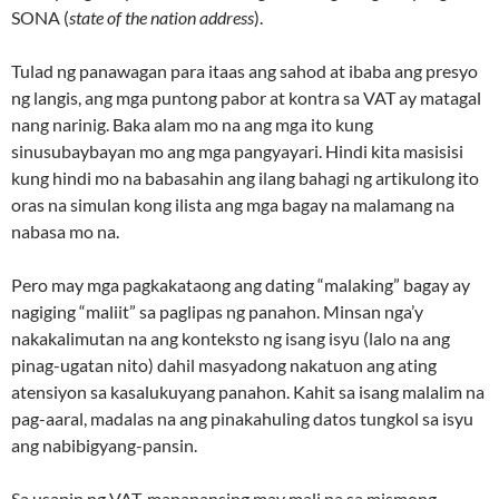
SONA (
state of the nation address
).
Tulad ng panawagan para itaas ang sahod at ibaba ang presyo
ng langis, ang mga puntong pabor at kontra sa VAT ay matagal
nang narinig. Baka alam mo na ang mga ito kung
sinusubaybayan mo ang mga pangyayari. Hindi kita masisisi
kung hindi mo na babasahin ang ilang bahagi ng artikulong ito
oras na simulan kong ilista ang mga bagay na malamang na
nabasa mo na.
Pero may mga pagkakataong ang dating “malaking” bagay ay
nagiging “maliit” sa paglipas ng panahon. Minsan nga’y
nakakalimutan na ang konteksto ng isang isyu (lalo na ang
pinag-ugatan nito) dahil masyadong nakatuon ang ating
atensiyon sa kasalukuyang panahon. Kahit sa isang malalim na
pag-aaral, madalas na ang pinakahuling datos tungkol sa isyu
ang nabibigyang-pansin.
Sa usapin ng VAT, mapapansing may mali na sa mismong