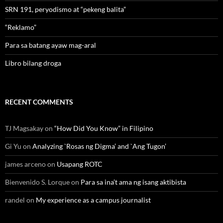
SRN 191, peryodismo at “pekeng balita”
“Reklamo”
Para sa batang ayaw mag-aral
Libro bilang droga
RECENT COMMENTS
TJ Magsakay
on
“How Did You Know” in Filipino
Gi Yu
on
Analyzing `Rosas ng Digma’ and `Ang Tugon’
james arceno
on
Usapang ROTC
Bienvenido S. Lorque
on
Para sa ina’t ama ng isang aktibista
randel
on
My experience as a campus journalist