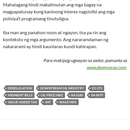
Mahalagang hindi makalimutan ang mga bagay na
magpapatunay kung kaninong interes nagsisilbi ang mga
polisiya’t programang tinutuligsa.
Iba man ang panahon noon at ngayon, iisa pa rin ang
konteksto ng mga argumento. Ang nararamdaman ng
nakararami ay hindi kaunlaran kundi kahirapan.
Para makipag-ugnayan sa awtor, pumunta sa
www.dannyarao.com
.
DEREGULATION
DOWNTREAM OIL INDUSTRY
EO 273
MIDNIGHT BILLS
OIL PRICE HIKE
RA 8180
RA 8479
VALUE-ADDED TAX
VAT
WAGE HIKE