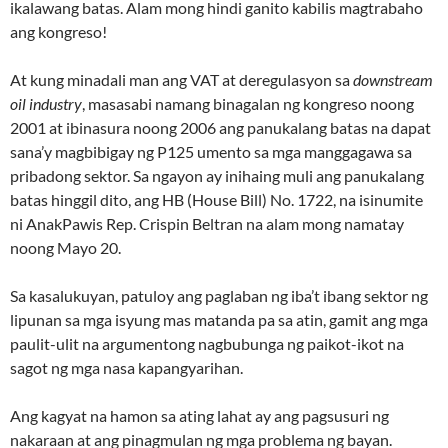
ikalawang batas. Alam mong hindi ganito kabilis magtrabaho
ang kongreso!
At kung minadali man ang VAT at deregulasyon sa
downstream
oil industry
, masasabi namang binagalan ng kongreso noong
2001 at ibinasura noong 2006 ang panukalang batas na dapat
sana’y magbibigay ng P125 umento sa mga manggagawa sa
pribadong sektor. Sa ngayon ay inihaing muli ang panukalang
batas hinggil dito, ang HB (House Bill) No. 1722, na isinumite
ni AnakPawis Rep. Crispin Beltran na alam mong namatay
noong Mayo 20.
Sa kasalukuyan, patuloy ang paglaban ng iba’t ibang sektor ng
lipunan sa mga isyung mas matanda pa sa atin, gamit ang mga
paulit-ulit na argumentong nagbubunga ng paikot-ikot na
sagot ng mga nasa kapangyarihan.
Ang kagyat na hamon sa ating lahat ay ang pagsusuri ng
nakaraan at ang pinagmulan ng mga problema ng bayan.