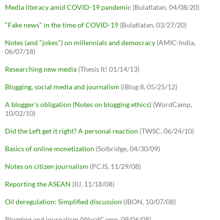
Media literacy amid COVID-19 pandemic
(Bulatlatan, 04/08/20)
"Fake news" in the time of COVID-19
(Bulatlatan, 03/27/20)
Notes (and "jokes") on millennials and democracy
(AMIC-India,
06/07/18)
Researching new media
(Thesis It! 01/14/13)
Blogging, social media and journalism
(iBlog 8, 05/25/12)
A blogger's obligation (Notes on blogging ethics)
(WordCamp,
10/02/10)
Did the Left get it right? A personal reaction
(TWSC, 06/24/10)
Basics of online monetization
(Solbridge, 04/30/09)
Notes on citizen journalism
(PCJS, 11/29/08)
Reporting the ASEAN
(IIJ, 11/18/08)
Oil deregulation: Simplified discussion
(IBON, 10/07/08)
Blogging and journalism (WordCamp, 09/06/08)