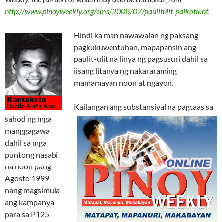
http://www.pinoyweekly.org/cms/2008/07/paulitulit-paikotikot
.
Hindi ka man nawawalan ng paksang
pagkukuwentuhan, mapapansin ang
paulit-ulit na linya ng pagsusuri dahil sa
iisang litanya ng nakararaming
mamamayan noon at ngayon.
Kailangan ang substansiyal na pagtaas sa
sahod ng mga
manggagawa
dahil sa mga
puntong nasabi
na noon pang
Agosto 1999
nang magsimula
ang kampanya
para sa P125