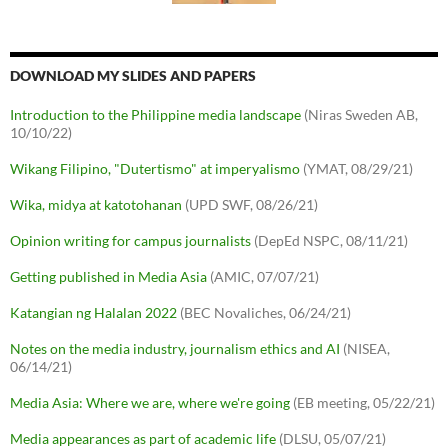
DOWNLOAD MY SLIDES AND PAPERS
Introduction to the Philippine media landscape
(Niras Sweden AB,
10/10/22)
Wikang Filipino, "Dutertismo" at imperyalismo
(YMAT, 08/29/21)
Wika, midya at katotohanan
(UPD SWF, 08/26/21)
Opinion writing for campus journalists
(DepEd NSPC, 08/11/21)
Getting published in Media Asia
(AMIC, 07/07/21)
Katangian ng Halalan 2022
(BEC Novaliches, 06/24/21)
Notes on the media industry, journalism ethics and AI
(NISEA,
06/14/21)
Media Asia: Where we are, where we're going
(EB meeting, 05/22/21)
Media appearances as part of academic life
(DLSU, 05/07/21)