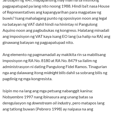
pagpapatupad pa lang nito noong 1988. Hindi ba’t nasa House
of Representatives ang kapangyarihan para magpataw ng
buwis? Isang mahalagang punto ng oposisyon noon ang legal
na batayan ng VAT dahil hindi na hinintay ni Pangulong
Aquino noon ang pagbubukas ng kongreso. Halatang minadali
ang imposisyon ng VAT kaya isang EO lang (sa halip na RA) ang
ginawang batayan ng pagpapatupad nito.
Ang elemento ng pagmamadali ay makikita rin sa mabilisang
imposisyon ng RA No. 8180 at RA No. 8479 sa ilalim ng
administrasyon ni dating Pangulong Fidel Ramos. Tinagurian
nga ang dalawang itong
midnight bills
dahil sa sobrang bilis ng
pagdinig ng mga kongresista.
Isipin mo na lang ang mga petsang nabanggit kanina:
Nobyembre 1997 nang ibinasura ang unang batas sa
deregulasyon ng
downstream oil industry
, pero matapos lang
ang tatlong buwan (Pebrero 1998) ay naipasa na ang