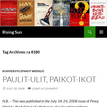
Skip
to
content
Search
Rising Sun
PRIMAR
MENU
Tag Archives: ra 8180
KONTEKSTO (PINOY WEEKLY)
PAULIT-ULIT, PAIKOT-IKOT
JULY 18, 2008
LEAVE A COMMENT
N.B. – This was published in the July 18-24, 2008 issue of Pinoy
Weekly, the full text of which may also be retrieved from