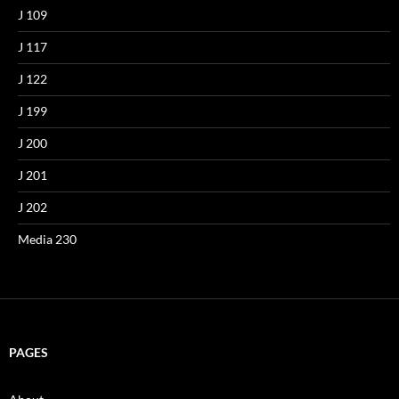
J 109
J 117
J 122
J 199
J 200
J 201
J 202
Media 230
PAGES