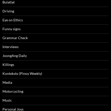
Bulatlat
Driving
Eye on Ethics
Funny signs
Grammar Check
Interviews
JoongAng Daily
Killings
Konteksto (Pinoy Weekly)
Media
Motorcycling
Music
Personal Joys