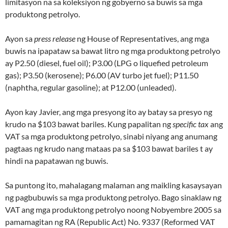
limitasyon na sa koleksiyon ng gobyerno sa buwis sa mga
produktong petrolyo.
Ayon sa
press release
ng House of Representatives, ang mga
buwis na ipapataw sa bawat litro ng mga produktong petrolyo
ay P2.50 (diesel, fuel oil); P3.00 (LPG o liquefied petroleum
gas); P3.50 (kerosene); P6.00 (AV turbo jet fuel); P11.50
(naphtha, regular gasoline); at P12.00 (unleaded).
Ayon kay Javier, ang mga presyong ito ay batay sa presyo ng
krudo na $103 bawat bariles. Kung papalitan ng
specific tax
ang
VAT sa mga produktong petrolyo, sinabi niyang ang anumang
pagtaas ng krudo nang mataas pa sa $103 bawat bariles t ay
hindi na papatawan ng buwis.
Sa puntong ito, mahalagang malaman ang maikling kasaysayan
ng pagbubuwis sa mga produktong petrolyo. Bago sinaklaw ng
VAT ang mga produktong petrolyo noong Nobyembre 2005 sa
pamamagitan ng RA (Republic Act) No. 9337 (Reformed VAT