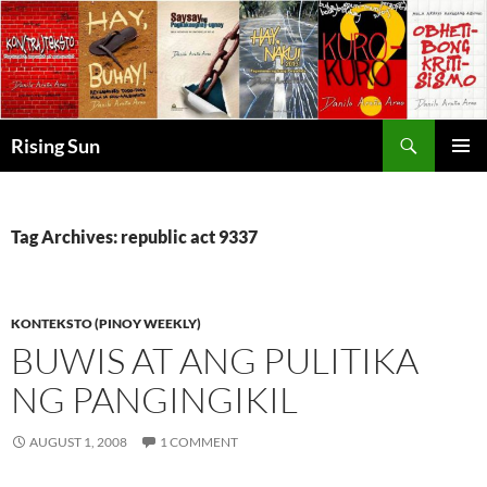
Skip
to
content
Search
Rising Sun
PRIMAR
MENU
Tag Archives: republic act 9337
KONTEKSTO (PINOY WEEKLY)
BUWIS AT ANG PULITIKA
NG PANGINGIKIL
AUGUST 1, 2008
1 COMMENT