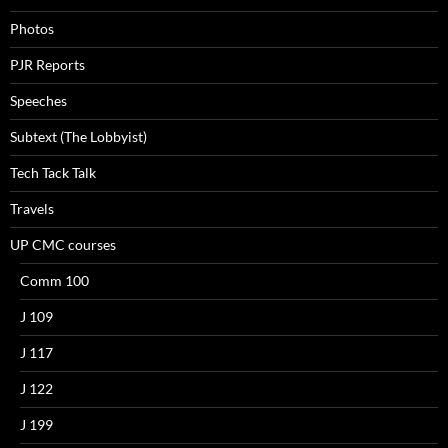
Photos
PJR Reports
Speeches
Subtext (The Lobbyist)
Tech Tack Talk
Travels
UP CMC courses
Comm 100
J 109
J 117
J 122
J 199