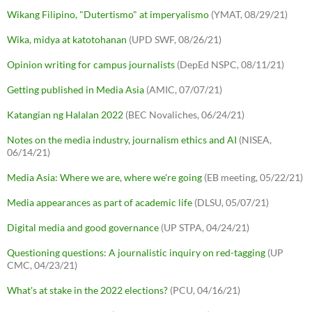
Wikang Filipino, "Dutertismo" at imperyalismo
(YMAT, 08/29/21)
Wika, midya at katotohanan
(UPD SWF, 08/26/21)
Opinion writing for campus journalists
(DepEd NSPC, 08/11/21)
Getting published in Media Asia
(AMIC, 07/07/21)
Katangian ng Halalan 2022
(BEC Novaliches, 06/24/21)
Notes on the media industry, journalism ethics and AI
(NISEA,
06/14/21)
Media Asia: Where we are, where we're going
(EB meeting, 05/22/21)
Media appearances as part of academic life
(DLSU, 05/07/21)
Digital media and good governance
(UP STPA, 04/24/21)
Questioning questions: A journalistic inquiry on red-tagging
(UP
CMC, 04/23/21)
What's at stake in the 2022 elections?
(PCU, 04/16/21)