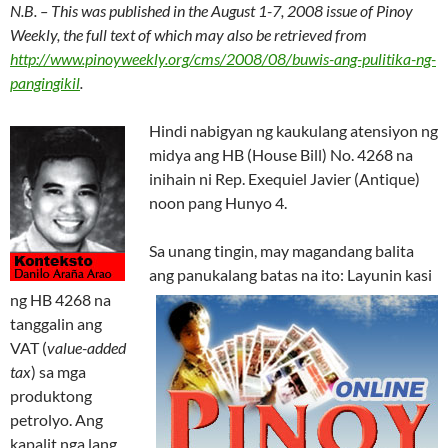
N.B. – This was published in the August 1-7, 2008 issue of Pinoy
Weekly, the full text of which may also be retrieved from
http://www.pinoyweekly.org/cms/2008/08/buwis-ang-pulitika-ng-
pangingikil
.
Hindi nabigyan ng kaukulang atensiyon ng
midya ang HB (House Bill) No. 4268 na
inihain ni Rep. Exequiel Javier (Antique)
noon pang Hunyo 4.
Sa unang tingin, may magandang balita
ang panukalang batas na ito: Layunin kasi
ng HB 4268 na
tanggalin ang
VAT (
value-added
tax
) sa mga
produktong
petrolyo. Ang
kapalit nga lang