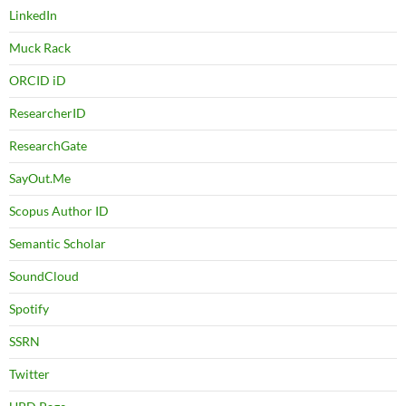
LinkedIn
Muck Rack
ORCID iD
ResearcherID
ResearchGate
SayOut.Me
Scopus Author ID
Semantic Scholar
SoundCloud
Spotify
SSRN
Twitter