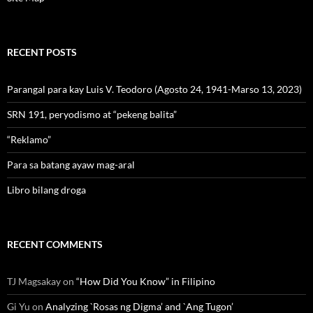
RECENT POSTS
Parangal para kay Luis V. Teodoro (Agosto 24, 1941-Marso 13, 2023)
SRN 191, peryodismo at “pekeng balita”
“Reklamo”
Para sa batang ayaw mag-aral
Libro bilang droga
RECENT COMMENTS
TJ Magsakay
on
“How Did You Know” in Filipino
Gi Yu
on
Analyzing `Rosas ng Digma’ and `Ang Tugon’