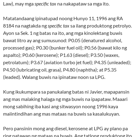
Law), may mga
specific tax
na nakapataw sa mga ito.
Matatandaang ipinatupad noong Hunyo 11, 1996 ang RA
8184 na nagtakda ng
specific tax
sa ilang produktong petrolyo.
Ayon sa Sek. 1 ng batas na ito, ang mga kinolektang buwis
bawat litro ay ang sumusunod: P0.05 (denatured alcohol,
processed gas); P0.30 (bunker fuel oil); P0.56 (bawat kilo ng
aspalto); P0.60 (kerosene); P1.63 (diesel); P3.50 (waxes,
petrolatum); P3.67 (aviation turbo jet fuel); P4.35 (unleaded);
P4.50 (lubricating oil, grasa), P4.80 (naphtha); at P5.35
(leaded). Walang buwis na ipinataw noon sa LPG.
Kung ikukumpara sa panukalang batas ni Javier, mapapansin
ang mas malaking halaga ng mga buwis na ipapataw. Maaari
mong sabihing iba kasi ang sitwasyon noong 1996 kaya
maiintindihan ang mas mataas na buwis sa kasalukuyan.
Pero pansinin mong ang diesel, kerosene at LPG ay plano pa
ring patawan ng mataas na buwis. Ang tatlong produktong ito