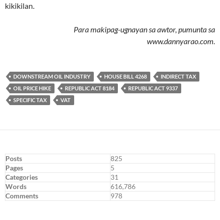
kikikilan.
Para makipag-ugnayan sa awtor, pumunta sa
www.dannyarao.com.
DOWNSTREAM OIL INDUSTRY
HOUSE BILL 4268
INDIRECT TAX
OIL PRICE HIKE
REPUBLIC ACT 8184
REPUBLIC ACT 9337
SPECIFIC TAX
VAT
Posts
825
Pages
5
Categories
31
Words
616,786
Comments
978