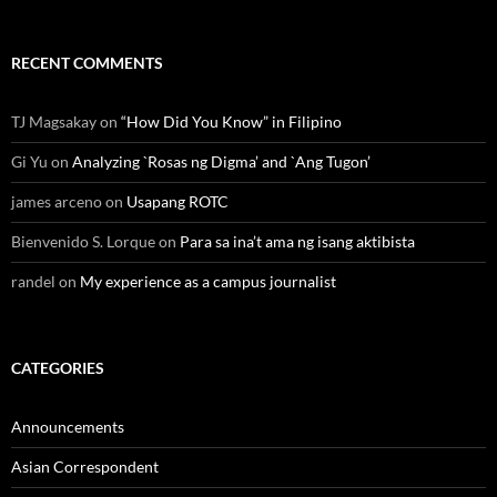
RECENT COMMENTS
TJ Magsakay
on
“How Did You Know” in Filipino
Gi Yu
on
Analyzing `Rosas ng Digma’ and `Ang Tugon’
james arceno
on
Usapang ROTC
Bienvenido S. Lorque
on
Para sa ina’t ama ng isang aktibista
randel
on
My experience as a campus journalist
CATEGORIES
Announcements
Asian Correspondent