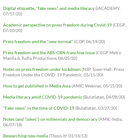
Digital etiquette, "fake news" and media literacy
(iACADEMY,
07/17/20)
Academic perspective on press freedom during Covid-19
(CEGP,
07/10/20)
Press freedom and the "new normal"
(COP, 06/19/20)
Press freedom and the ABS-CBN franchise issue
(CEGP Metro
Manila & Tudla Productions, 06/05/20)
Notes on press freedom under lockdown
(NSP Town Hall: Press
Freedom Under the COVID-19 Pandemic, 05/15/20)
How to get published in Media Asia
(AMIC Webinar, 05/15/20)
Media literacy amid COVID-19 pandemic
(Bulatlatan, 04/08/20)
"Fake news" in the time of COVID-19
(Bulatlatan, 03/27/20)
Notes (and "jokes") on millennials and democracy
(AMIC-India,
06/07/18)
Researching new media
(Thesis It! 01/14/13)