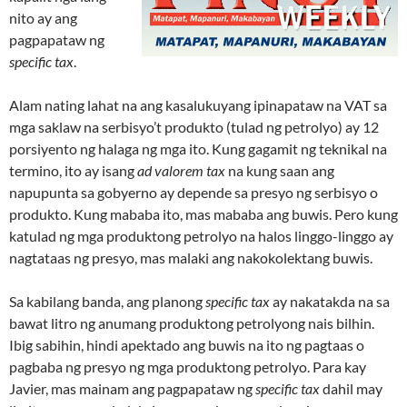
nito ay ang
pagpapataw ng
specific tax
.
Alam nating lahat na ang kasalukuyang ipinapataw na VAT sa
mga saklaw na serbisyo’t produkto (tulad ng petrolyo) ay 12
porsiyento ng halaga ng mga ito. Kung gagamit ng teknikal na
termino, ito ay isang
ad valorem tax
na kung saan ang
napupunta sa gobyerno ay depende sa presyo ng serbisyo o
produkto. Kung mababa ito, mas mababa ang buwis. Pero kung
katulad ng mga produktong petrolyo na halos linggo-linggo ay
nagtataas ng presyo, mas malaki ang nakokolektang buwis.
Sa kabilang banda, ang planong
specific tax
ay nakatakda na sa
bawat litro ng anumang produktong petrolyong nais bilhin.
Ibig sabihin, hindi apektado ang buwis na ito ng pagtaas o
pagbaba ng presyo ng mga produktong petrolyo. Para kay
Javier, mas mainam ang pagpapataw ng
specific tax
dahil may