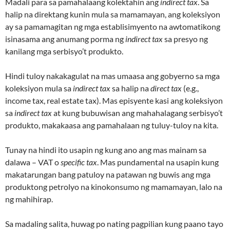
Madali para sa pamahalaang kolektahin ang
indirect tax
. Sa
halip na direktang kunin mula sa mamamayan, ang koleksiyon
ay sa pamamagitan ng mga establisimyento na awtomatikong
isinasama ang anumang porma ng
indirect tax
sa presyo ng
kanilang mga serbisyo’t produkto.
Hindi tuloy nakakagulat na mas umaasa ang gobyerno sa mga
koleksiyon mula sa
indirect tax
sa halip na
direct tax
(e.g.,
income tax, real estate tax). Mas episyente kasi ang koleksiyon
sa
indirect tax
at kung bubuwisan ang mahahalagang serbisyo’t
produkto, makakaasa ang pamahalaan ng tuluy-tuloy na kita.
Tunay na hindi ito usapin ng kung ano ang mas mainam sa
dalawa – VAT o
specific tax
. Mas pundamental na usapin kung
makatarungan bang patuloy na patawan ng buwis ang mga
produktong petrolyo na kinokonsumo ng mamamayan, lalo na
ng mahihirap.
Sa madaling salita, huwag po nating pagpilian kung paano tayo