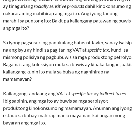
ay tinaguriang
socially sensitive products
dahil kinokonsumo ng
nakararaming mahihirap ang mga ito. Ang iyong tanong
marahil sa puntong ito: Bakit pa kailangang patawan ng buwis
ang mga ito?
Sa iyong pagsusuri ng panukalang batas ni Javier, sana’y isaisip
na ang isyu ay hindi sa pagitan ng VAT at
specific tax
, kundi sa
mismong polisiya ng pagbubuwis sa mga produktong petrolyo.
Bagama’t ang koleksiyon mula sa buwis ay kinakailangan, bakit
kailangang kunin ito mula sa bulsa ng naghihirap na
mamamayan?
Kailangang tandaang ang VAT at
specific tax
ay
indirect taxes
.
Ibig sabihin, ang mga ito ay buwis sa mga serbisyo’t
produktong kinokonsumo ng mamamayan. Anuman ang iyong
estado sa buhay, mahirap man o mayaman, kailangan mong
bayaran ang mga ito.