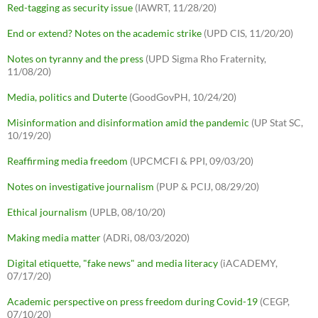
Red-tagging as security issue
(IAWRT, 11/28/20)
End or extend? Notes on the academic strike
(UPD CIS, 11/20/20)
Notes on tyranny and the press
(UPD Sigma Rho Fraternity,
11/08/20)
Media, politics and Duterte
(GoodGovPH, 10/24/20)
Misinformation and disinformation amid the pandemic
(UP Stat SC,
10/19/20)
Reaffirming media freedom
(UPCMCFI & PPI, 09/03/20)
Notes on investigative journalism
(PUP & PCIJ, 08/29/20)
Ethical journalism
(UPLB, 08/10/20)
Making media matter
(ADRi, 08/03/2020)
Digital etiquette, "fake news" and media literacy
(iACADEMY,
07/17/20)
Academic perspective on press freedom during Covid-19
(CEGP,
07/10/20)