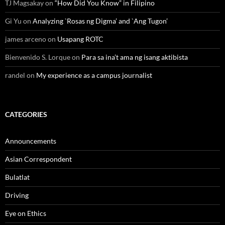
TJ Magsakay
on
“How Did You Know” in Filipino
Gi Yu
on
Analyzing `Rosas ng Digma’ and `Ang Tugon’
james arceno
on
Usapang ROTC
Bienvenido S. Lorque
on
Para sa ina’t ama ng isang aktibista
randel
on
My experience as a campus journalist
CATEGORIES
Announcements
Asian Correspondent
Bulatlat
Driving
Eye on Ethics