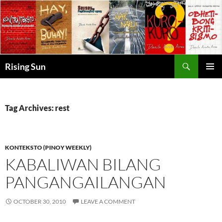
Skip
to
content
Search
Rising Sun
PRIMAR
MENU
Tag Archives: rest
KONTEKSTO (PINOY WEEKLY)
KABALIWAN BILANG
PANGANGAILANGAN
OCTOBER 30, 2010
LEAVE A COMMENT