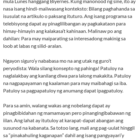
mula Lunes hanggang Biyernes. Kung manonood ng sine, ito ay
nasa isang hindi-maiiwasang konteksto: Bilang paghahanda sa
isusulat na artikulo o paksang ituturo. Ang isang programa sa
telebisyong dapat ay pinaglilibangan ay pagkakataon para
himay-himayin ang kalakasa’t kahinaan. Malinaw po ang
dahilan: Para may maiparating sa interesadong makinig sa
loob at labas ng silid-aralan.
Ngayon siguro’y nababasa mo na ang utak ng guro’t
peryodista: Wala silang konsepto ng pahinga! Patuloy na
naglalakbay ang kanilang diwa para lalong makakita. Patuloy
na nagpapayaman ng kaalaman para may maibahagi sa iba.
Patuloy sa pagpapatuloy ng anumang dapat ipagpatuloy.
Para sa amin, walang wakas ang nobelang dapat ay
pinagbibidahan ng mamamayan pero pinangingibabawan ng
iilan. Ang lahat ay itutuloy at karapat-dapat abangan ang
susunod na kabanata. Sa totoo lang, mali ang pag-uulat hinggil
sa “pinakahuling kaganapan” dahil ang isang pangyayari’y