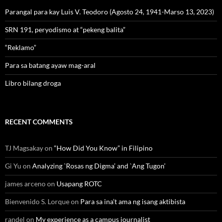
Parangal para kay Luis V. Teodoro (Agosto 24, 1941-Marso 13, 2023)
SRN 191, peryodismo at “pekeng balita”
“Reklamo”
Para sa batang ayaw mag-aral
Libro bilang droga
RECENT COMMENTS
TJ Magsakay
on
“How Did You Know” in Filipino
Gi Yu
on
Analyzing `Rosas ng Digma’ and `Ang Tugon’
james arceno
on
Usapang ROTC
Bienvenido S. Lorque
on
Para sa ina’t ama ng isang aktibista
randel
on
My experience as a campus journalist