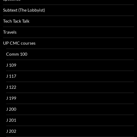
Subtext (The Lobbyist)
Tech Tack Talk
Travels
UP CMC courses
Comm 100
J 109
J 117
J 122
J 199
J 200
J 201
J 202