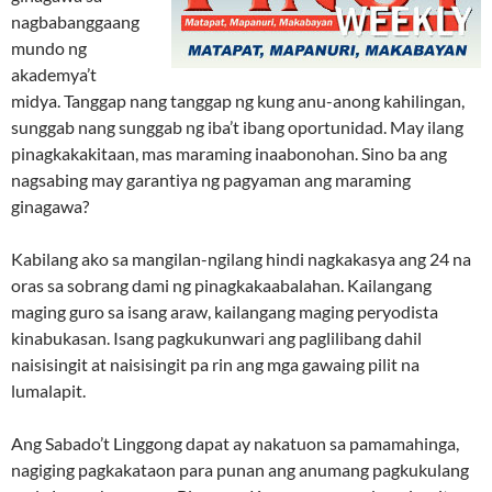
nagbabanggaang
mundo ng
akademya’t
midya. Tanggap nang tanggap ng kung anu-anong kahilingan,
sunggab nang sunggab ng iba’t ibang oportunidad. May ilang
pinagkakakitaan, mas maraming inaabonohan. Sino ba ang
nagsabing may garantiya ng pagyaman ang maraming
ginagawa?
Kabilang ako sa mangilan-ngilang hindi nagkakasya ang 24 na
oras sa sobrang dami ng pinagkakaabalahan. Kailangang
maging guro sa isang araw, kailangang maging peryodista
kinabukasan. Isang pagkukunwari ang paglilibang dahil
naisisingit at naisisingit pa rin ang mga gawaing pilit na
lumalapit.
Ang Sabado’t Linggong dapat ay nakatuon sa pamamahinga,
nagiging pagkakataon para punan ang anumang pagkukulang