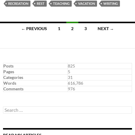
RECREATION
REST
TEACHING
VACATION
WRITING
Posts
← PREVIOUS
1
2
3
NEXT →
navigation
Posts
825
Pages
5
Categories
31
Words
616,786
Comments
976
Search
for: