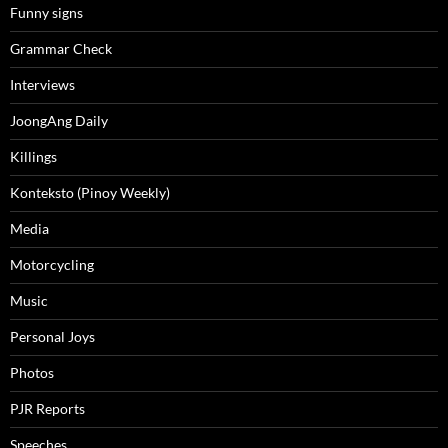
Funny signs
Grammar Check
Interviews
JoongAng Daily
Killings
Konteksto (Pinoy Weekly)
Media
Motorcycling
Music
Personal Joys
Photos
PJR Reports
Speeches