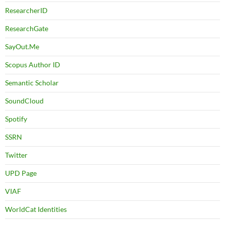
ResearcherID
ResearchGate
SayOut.Me
Scopus Author ID
Semantic Scholar
SoundCloud
Spotify
SSRN
Twitter
UPD Page
VIAF
WorldCat Identities