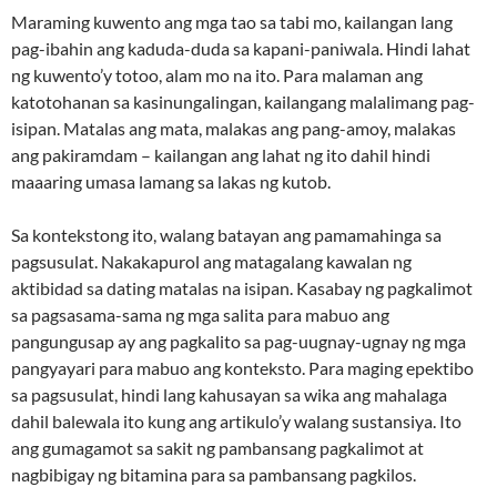
Maraming kuwento ang mga tao sa tabi mo, kailangan lang
pag-ibahin ang kaduda-duda sa kapani-paniwala. Hindi lahat
ng kuwento’y totoo, alam mo na ito. Para malaman ang
katotohanan sa kasinungalingan, kailangang malalimang pag-
isipan. Matalas ang mata, malakas ang pang-amoy, malakas
ang pakiramdam – kailangan ang lahat ng ito dahil hindi
maaaring umasa lamang sa lakas ng kutob.
Sa kontekstong ito, walang batayan ang pamamahinga sa
pagsusulat. Nakakapurol ang matagalang kawalan ng
aktibidad sa dating matalas na isipan. Kasabay ng pagkalimot
sa pagsasama-sama ng mga salita para mabuo ang
pangungusap ay ang pagkalito sa pag-uugnay-ugnay ng mga
pangyayari para mabuo ang konteksto. Para maging epektibo
sa pagsusulat, hindi lang kahusayan sa wika ang mahalaga
dahil balewala ito kung ang artikulo’y walang sustansiya. Ito
ang gumagamot sa sakit ng pambansang pagkalimot at
nagbibigay ng bitamina para sa pambansang pagkilos.