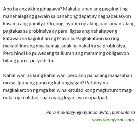
Ano ba ang aking ginagawa? Makabuluhan ang pagsingit ng
mahahalagang gawain sa panahong dapat ay nagbabakasyon
kasama ang pamilya. Oo, ang layunin ng aking pansamantalang
pagtakas sa probinsiya ay para iligtas ang nahahapong
katawan sa kaguluhan ng Maynila. Pagkakataon ko ring
makapiling ang mga kamag-anak na nakatira sa probinsiya.
Pero hindi ko puwedeng talikuran ang maraming obligasyon
bilang guro’t peryodista.
Kabaliwan na kung kabaliwan, pero ano pa ba ang maaasahan
mo sa lipunang puno ng kahungkagan? Patuloy na
magkakaroon ng mga baliw na katulad kong magtuturo’t mag-
uulat ng realidad, saan mang lugar siya mapadpad.
Para makipag-ugnayan sa awtor, pumunta sa
www.dannyarao.com
.