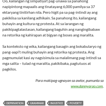
Oo, kailangan ng simpatiya’t pag-unawa sa panahong
napipintong mapaalis ang tinatayang 6,000 pamilya sa 37
ektaryang tinitirhan nila. Pero higit pa sa pag-intindi ay ang
pakikiisa sa kanilang adhikain. Sa panahong ito, kailangang
buhayin ang kultura ng protesta. At sa larangan ng
pakikipagtalastasan, kailangang baguhin ang nangingibabaw
na retorika ng kahirapan at bigyan ng boses ang maralita.
Sa konteksto ng wika, kailangang basagin ang bokabularyo ng
pang-aapi’t muling buhayin ang retorika ng protesta. Ang
pagmumulat kasi ay nagsisimula sa malalimang pag-intindi sa
mga salita – tulad ng maralita, pakikibaka, pagtutuos at
pagkilos.
Para makipag-ugnayan sa awtor, pumunta sa
www.dannyarao.com
.
DEPRIVATION
GRAMMAR
INJUSTICE
POVERTY