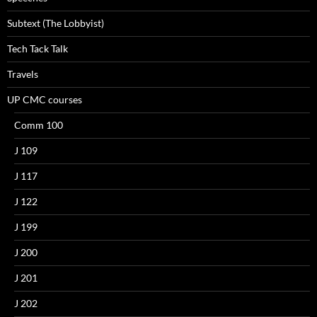
Subtext (The Lobbyist)
Tech Tack Talk
Travels
UP CMC courses
Comm 100
J 109
J 117
J 122
J 199
J 200
J 201
J 202