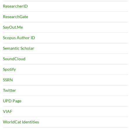
ResearcherID
ResearchGate
SayOut.Me
Scopus Author ID
Semantic Scholar
SoundCloud
Spotify
SSRN
Twitter
UPD Page
VIAF
WorldCat Identities