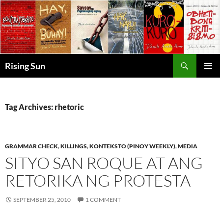
Skip
to
content
Search
Rising Sun
PRIMAR
MENU
Tag Archives: rhetoric
GRAMMAR CHECK
,
KILLINGS
,
KONTEKSTO (PINOY WEEKLY)
,
MEDIA
SITYO SAN ROQUE AT ANG
RETORIKA NG PROTESTA
SEPTEMBER 25, 2010
1 COMMENT