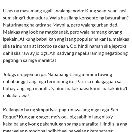
Likas na masamang ugali’t walang modo: Kung saan-saan kasi
sumisinga’t dumudura. Wala ba silang konsepto ng basurahan?
Naturingang nakatira sa Maynila, pero walang urbanidad.
Malakas ang loob na magkaanak, pero wala namang kayang
ipakain. At kung babalikan ang isang popular na kanta, malakas
sila sa inuman at istorbo sa daan. Oo, hindi naman sila jeproks
dahil sila raw ay jologs. Ah, sadyang napakaraming negatibong
pagtingin sa mga maralita!
Jologs na, jejemon pa. Napapangiti ang marami tuwing
nababanggit ang mga terminong ito. Para sa nakagagaan sa
buhay, ang mga maralita’y hindi nakakaawa kundi nakakairita’t
nakakatawa!
Kailangan ba ng simpatiya’t pag-unawa ang mga taga-San
Roque? Kung ang sagot mo’y oo, ibig sabihin lang nito’y
kakaiba ang iyong pakahulugan sa mga maralita. Hindi sila ang
mga walang-modong indibidwal na walang karapatang