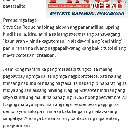
pagsasalita.
Para sa mga taga-
Sityo San Roque na ipinaglalaban ang pananatili sa lupaing
hindi kanila, isinulat nila sa isang
streamer
ang panawagang
“kaunlaran – hinde kagutoman.” Nais daw nila ng “desinting”
paninirahan na siyang nagpapaliwanag kung bakit tutol silang
ma-
relocate
sa Montalban.
Alam kong marami ka pang masasabi tungkol sa maling
pagbaybay ng mga salita ng mga nagpoprotesta, pati na ang
minsang nabubulol nilang pagsasalita habang ipinaparating sa
midya ang sanlaksang hinaing. Naging
war zone
hindi lang ang
sityo kundi ang maliit na bahagi ng EDSA noong Setyembre 23.
Naging matagumpay man ang mga residente sa pagpigil sa
demolisyon, talo pa rin sila sa kakulangan ng malawakang
simpatiya. Ano nga ba naman ang panlaban ng mga walang
pinag-aralan?