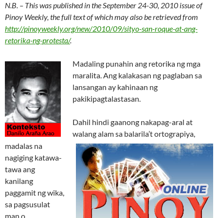
N.B. – This was published in the September 24-30, 2010 issue of
Pinoy Weekly, the full text of which may also be retrieved from
http://pinoyweekly.org/new/2010/09/sityo-san-roque-at-ang-
retorika-ng-protesta/
.
Madaling punahin ang retorika ng mga
maralita. Ang kalakasan ng paglaban sa
lansangan ay kahinaan ng
pakikipagtalastasan.
Dahil hindi gaanong nakapag-aral at
walang alam sa balarila’t ortograpiya,
madalas na
nagiging katawa-
tawa ang
kanilang
paggamit ng wika,
sa pagsusulat
man o