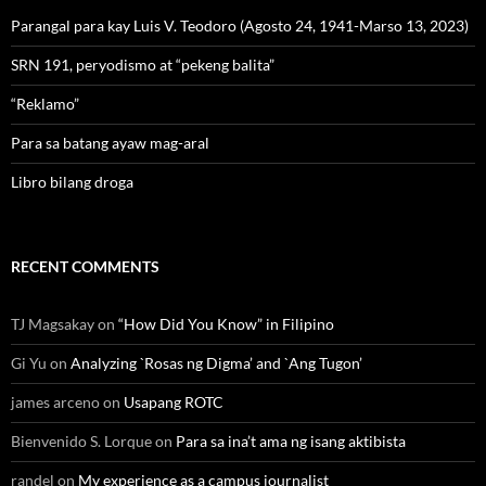
Parangal para kay Luis V. Teodoro (Agosto 24, 1941-Marso 13, 2023)
SRN 191, peryodismo at “pekeng balita”
“Reklamo”
Para sa batang ayaw mag-aral
Libro bilang droga
RECENT COMMENTS
TJ Magsakay
on
“How Did You Know” in Filipino
Gi Yu
on
Analyzing `Rosas ng Digma’ and `Ang Tugon’
james arceno
on
Usapang ROTC
Bienvenido S. Lorque
on
Para sa ina’t ama ng isang aktibista
randel
on
My experience as a campus journalist