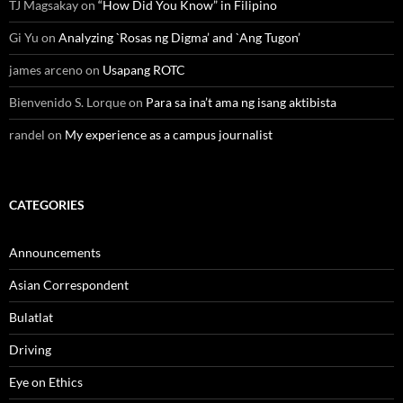
TJ Magsakay
on
“How Did You Know” in Filipino
Gi Yu
on
Analyzing `Rosas ng Digma’ and `Ang Tugon’
james arceno
on
Usapang ROTC
Bienvenido S. Lorque
on
Para sa ina’t ama ng isang aktibista
randel
on
My experience as a campus journalist
CATEGORIES
Announcements
Asian Correspondent
Bulatlat
Driving
Eye on Ethics