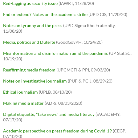
Red-tagging as security issue
(IAWRT, 11/28/20)
End or extend? Notes on the academic strike
(UPD CIS, 11/20/20)
Notes on tyranny and the press
(UPD Sigma Rho Fraternity,
11/08/20)
Media, politics and Duterte
(GoodGovPH, 10/24/20)
Misinformation and disinformation amid the pandemic
(UP Stat SC,
10/19/20)
Reaffirming media freedom
(UPCMCFI & PPI, 09/03/20)
Notes on investigative journalism
(PUP & PCIJ, 08/29/20)
Ethical journalism
(UPLB, 08/10/20)
Making media matter
(ADRi, 08/03/2020)
Digital etiquette, "fake news" and media literacy
(iACADEMY,
07/17/20)
Academic perspective on press freedom during Covid-19
(CEGP,
07/10/20)