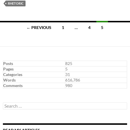
RHETORIC
Posts
← PREVIOUS
1
…
4
5
navigation
Posts
825
Pages
5
Categories
31
Words
616,786
Comments
980
Search
for: