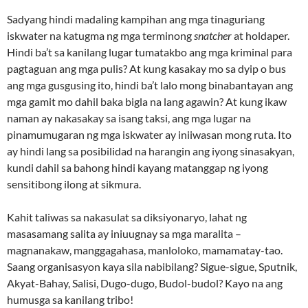
Sadyang hindi madaling kampihan ang mga tinaguriang
iskwater na katugma ng mga terminong
snatcher
at holdaper.
Hindi ba’t sa kanilang lugar tumatakbo ang mga kriminal para
pagtaguan ang mga pulis? At kung kasakay mo sa dyip o bus
ang mga gusgusing ito, hindi ba’t lalo mong binabantayan ang
mga gamit mo dahil baka bigla na lang agawin? At kung ikaw
naman ay nakasakay sa isang taksi, ang mga lugar na
pinamumugaran ng mga iskwater ay iniiwasan mong ruta. Ito
ay hindi lang sa posibilidad na harangin ang iyong sinasakyan,
kundi dahil sa bahong hindi kayang matanggap ng iyong
sensitibong ilong at sikmura.
Kahit taliwas sa nakasulat sa diksiyonaryo, lahat ng
masasamang salita ay iniuugnay sa mga maralita –
magnanakaw, manggagahasa, manloloko, mamamatay-tao.
Saang organisasyon kaya sila nabibilang? Sigue-sigue, Sputnik,
Akyat-Bahay, Salisi, Dugo-dugo, Budol-budol? Kayo na ang
humusga sa kanilang tribo!