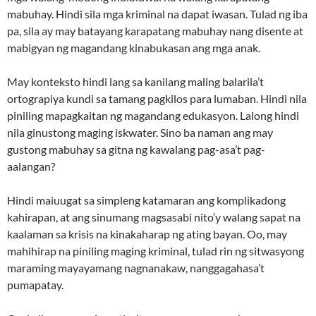
mabuhay. Hindi sila mga kriminal na dapat iwasan. Tulad ng iba
pa, sila ay may batayang karapatang mabuhay nang disente at
mabigyan ng magandang kinabukasan ang mga anak.
May konteksto hindi lang sa kanilang maling balarila’t
ortograpiya kundi sa tamang pagkilos para lumaban. Hindi nila
piniling mapagkaitan ng magandang edukasyon. Lalong hindi
nila ginustong maging iskwater. Sino ba naman ang may
gustong mabuhay sa gitna ng kawalang pag-asa’t pag-
aalangan?
Hindi maiuugat sa simpleng katamaran ang komplikadong
kahirapan, at ang sinumang magsasabi nito’y walang sapat na
kaalaman sa krisis na kinakaharap ng ating bayan. Oo, may
mahihirap na piniling maging kriminal, tulad rin ng sitwasyong
maraming mayayamang nagnanakaw, nanggagahasa’t
pumapatay.