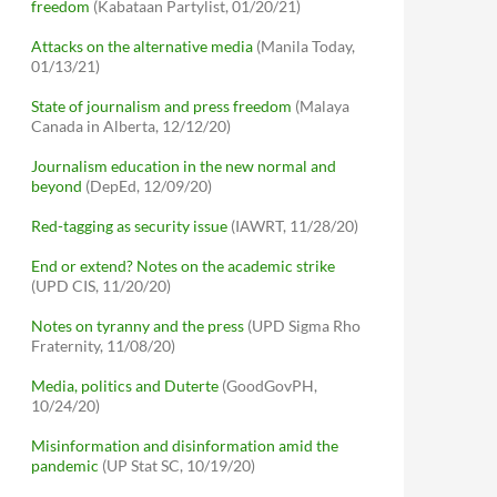
freedom
(Kabataan Partylist, 01/20/21)
Attacks on the alternative media
(Manila Today,
01/13/21)
State of journalism and press freedom
(Malaya
Canada in Alberta, 12/12/20)
Journalism education in the new normal and
beyond
(DepEd, 12/09/20)
Red-tagging as security issue
(IAWRT, 11/28/20)
End or extend? Notes on the academic strike
(UPD CIS, 11/20/20)
Notes on tyranny and the press
(UPD Sigma Rho
Fraternity, 11/08/20)
Media, politics and Duterte
(GoodGovPH,
10/24/20)
Misinformation and disinformation amid the
pandemic
(UP Stat SC, 10/19/20)