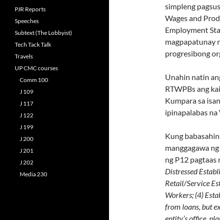
simpleng pagsus
PJR Reports
Wages and Produ
Speeches
Employment Stati
Subtext (The Lobbyist)
magpapatunay na
Tech Tack Talk
progresibong or
Travels
UP CMC courses
Unahin natin an
Comm 100
RTWPBs ang kai
J 109
Kumpara sa isa
J 117
ipinapalabas n
J 122
J 199
Kung babasahin,
J 200
manggagawa ng N
J 201
ng P12 pagtaas 
J 202
Distressed Establ
Media 230
Retail/Service E
Workers; (4) Esta
from loans, but ex
entity’s office, p