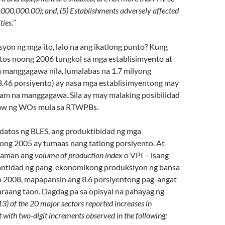
,000,000.00); and, (5) Establishments adversely affected
ties.
”
yon ng mga ito, lalo na ang ikatlong punto? Kung
atos noong 2006 tungkol sa mga establisimyento at
 manggagawa nila, lumalabas na 1.7 milyong
46 porsiyento) ay nasa mga establisimyentong may
yam na manggagawa. Sila ay may malaking posibilidad
law ng WOs mula sa RTWPBs.
 datos ng BLES, ang produktibidad ng mga
g 2005 ay tumaas nang tatlong porsiyento. At
 naman ang
volume of production index
o VPI – isang
antidad ng pang-ekonomikong produksiyon ng bansa
 2008, mapapansin ang 8.6 porsiyentong pag-angat
raang taon. Dagdag pa sa opisyal na pahayag ng
13) of the 20 major sectors reported increases in
 with two-digit increments observed in the following: