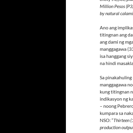
Million Pesos (P3
by natural calami
Ano ang implikas
titingnan ang d
ang dami ng mga
manggagawa (33.
isa hanggang si
na hindi masak
Sa pinakahuling
manggagawa noon
kung titingnan
indikasyon ng k
– noong Pebrero
kumpara sa naka
NSO: “
Thirteen (
production output