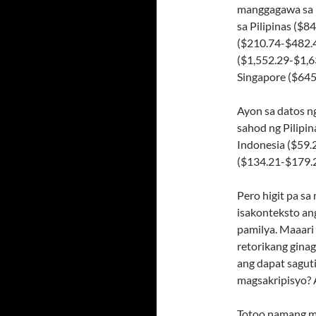
manggagawa sa P
sa Pilipinas ($
($210.74-$482.4
($1,552.29-$1,6
Singapore ($645.
Ayon sa datos 
sahod ng Pilipi
Indonesia ($59.
($134.21-$179.2
Pero higit pa sa
isakonteksto an
pamilya. Maaari 
retorikang gina
ang dapat saguti
magsakripisyo? 
Totoo namang ma