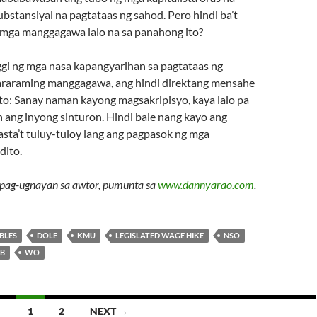
stansiyal na pagtataas ng sahod. Pero hindi ba’t
g mga manggagawa lalo na sa panahong ito?
ggi ng mga nasa kapangyarihan sa pagtataas ng
araraming manggagawa, ang hindi direktang mensahe
ito: Sanay naman kayong magsakripisyo, kaya lalo pa
 ang inyong sinturon. Hindi bale nang kayo ang
sta’t tuluy-tuloy lang ang pagpasok ng mga
ito.
pag-ugnayan sa awtor, pumunta sa
www.dannyarao.com
.
BLES
DOLE
KMU
LEGISLATED WAGE HIKE
NSO
B
WO
1
2
NEXT →