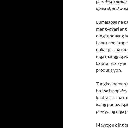
petroleum product
apparel, and woo
Lumalabas na ka
mangyayari ang 
ding tandaang s
Labor and Empl
nakalipas na ta
mga manggagawa:
kapitalista ay 
produksiyon.
Tungkol naman s
ba’t sa isang
der
kapitalista na m
isang panawaga
presyo ng mga pa
Mayroon ding op