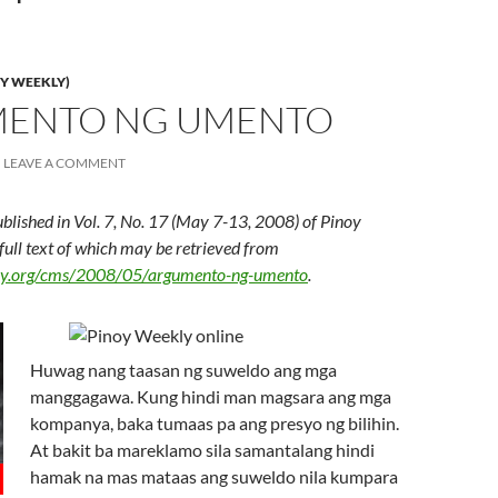
Y WEEKLY)
ENTO NG UMENTO
LEAVE A COMMENT
ublished in Vol. 7, No. 17 (May 7-13, 2008) of Pinoy
 full text of which may be retrieved from
kly.org/cms/2008/05/argumento-ng-umento
.
Huwag nang taasan ng suweldo ang mga
manggagawa. Kung hindi man magsara ang mga
kompanya, baka tumaas pa ang presyo ng bilihin.
At bakit ba mareklamo sila samantalang hindi
hamak na mas mataas ang suweldo nila kumpara