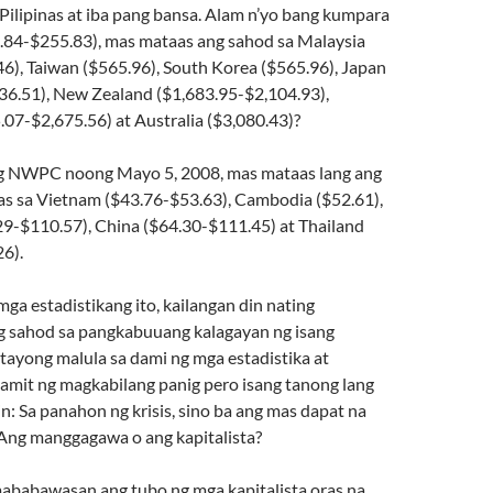
ilipinas at iba pang bansa. Alam n’yo bang kumpara
84.84-$255.83), mas mataas ang sahod sa Malaysia
6), Taiwan ($565.96), South Korea ($565.96), Japan
36.51), New Zealand ($1,683.95-$2,104.93),
07-$2,675.56) at Australia ($3,080.43)?
ng NWPC noong Mayo 5, 2008, mas mataas lang ang
nas sa Vietnam ($43.76-$53.63), Cambodia ($52.61),
29-$110.57), China ($64.30-$111.45) at Thailand
6).
 mga estadistikang ito, kailangan din nating
g sahod sa pangkabuuang kalagayan ng isang
tayong malula sa dami ng mga estadistika at
gamit ng magkabilang panig pero isang tanong lang
n: Sa panahon ng krisis, sino ba ang mas dapat na
Ang manggagawa o ang kapitalista?
babawasan ang tubo ng mga kapitalista oras na