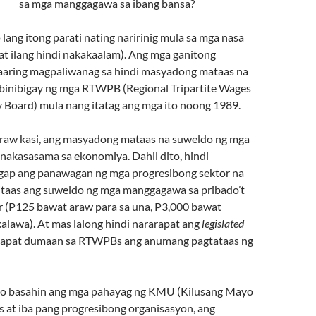
sa mga manggagawa sa ibang bansa?
lang itong parati nating naririnig mula sa mga nasa
at ilang hindi nakakaalam). Ang mga ganitong
aaring magpaliwanag sa hindi masyadong mataas na
inibigay ng mga RTWPB (Regional Tripartite Wages
y Board) mula nang itatag ang mga ito noong 1989.
 raw kasi, ang masyadong mataas na suweldo ng mga
akasasama sa ekonomiya. Dahil dito, hindi
gap ang panawagan ng mga progresibong sektor na
 itaas ang suweldo ng mga manggagawa sa pribado’t
r (P125 bawat araw para sa una, P3,000 bawat
alawa). At mas lalong hindi nararapat ang
legislated
dapat dumaan sa RTWPBs ang anumang pagtataas ng
 mo basahin ang mga pahayag ng KMU (Kilusang Mayo
 at iba pang progresibong organisasyon, ang