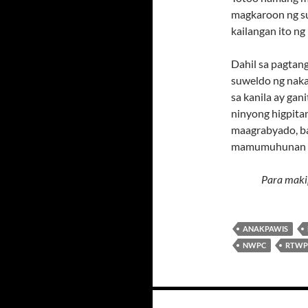
magkaroon ng sub
kailangan ito n
Dahil sa pagtan
suweldo ng nak
sa kanila ay gan
ninyong higpitan
maagrabyado, ba
mamumuhunan d
Para maki
ANAKPAWIS
NWPC
RTWP
Posts