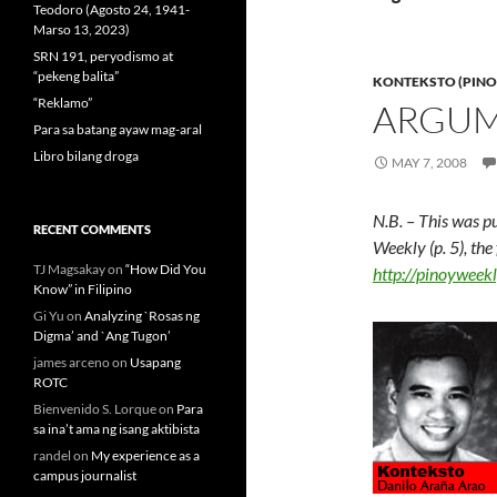
Teodoro (Agosto 24, 1941-
Marso 13, 2023)
SRN 191, peryodismo at
“pekeng balita”
KONTEKSTO (PINO
“Reklamo”
ARGUM
Para sa batang ayaw mag-aral
Libro bilang droga
MAY 7, 2008
N.B. – This was p
RECENT COMMENTS
Weekly (p. 5), the
TJ Magsakay
on
“How Did You
http://pinoywee
Know” in Filipino
Gi Yu
on
Analyzing `Rosas ng
Digma’ and `Ang Tugon’
james arceno
on
Usapang
ROTC
Bienvenido S. Lorque
on
Para
sa ina’t ama ng isang aktibista
randel
on
My experience as a
campus journalist