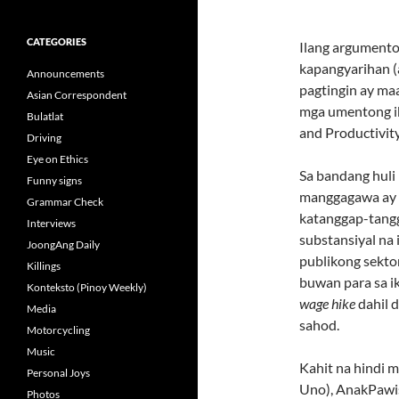
CATEGORIES
Ilang argumento 
kapangyarihan (
Announcements
pagtingin ay ma
Asian Correspondent
mga umentong ib
Bulatlat
and Productivit
Driving
Eye on Ethics
Sa bandang huli
Funny signs
manggagawa ay n
Grammar Check
katanggap-tang
Interviews
substansiyal na
JoongAng Daily
publikong sekto
Killings
buwan para sa ik
Konteksto (Pinoy Weekly)
wage hike
dahil 
Media
sahod.
Motorcycling
Music
Kahit na hindi
Personal Joys
Uno), AnakPawis
Photos