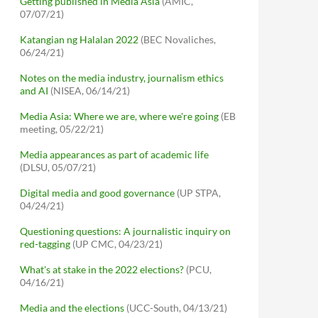
Getting published in Media Asia
(AMIC,
07/07/21)
Katangian ng Halalan 2022
(BEC Novaliches,
06/24/21)
Notes on the media industry, journalism ethics
and AI
(NISEA, 06/14/21)
Media Asia: Where we are, where we're going
(EB
meeting, 05/22/21)
Media appearances as part of academic life
(DLSU, 05/07/21)
Digital media and good governance
(UP STPA,
04/24/21)
Questioning questions: A journalistic inquiry on
red-tagging
(UP CMC, 04/23/21)
What's at stake in the 2022 elections?
(PCU,
04/16/21)
Media and the elections
(UCC-South, 04/13/21)