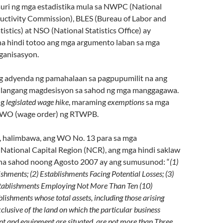
uri ng mga estadistika mula sa NWPC (National
ctivity Commission), BLES (Bureau of Labor and
stics) at NSO (National Statistics Office) ay
 hindi totoo ang mga argumento laban sa mga
ganisasyon.
g adyenda ng pamahalaan sa pagpupumilit na ang
langang magdesisyon sa sahod ng mga manggagawa.
ng
legislated wage hike
, maraming
exemptions
sa mga
a WO (wage order) ng RTWPB.
 halimbawa, ang WO No. 13 para sa mga
ational Capital Region (NCR), ang mga hindi saklaw
na sahod noong Agosto 2007 ay ang sumusunod: “
(1)
ishments; (2) Establishments Facing Potential Losses; (3)
stablishments Employing Not More Than Ten (10)
blishments whose total assets, including those arising
clusive of the land on which the particular business
lant and equipment are situated, are not more than Three