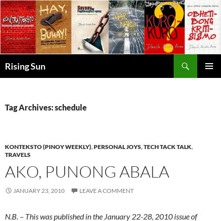
Skip
to
content
Search
Rising Sun
PRIMAR
MENU
Tag Archives: schedule
KONTEKSTO (PINOY WEEKLY)
,
PERSONAL JOYS
,
TECH TACK TALK
,
TRAVELS
AKO, PUNONG ABALA
JANUARY 23, 2010
LEAVE A COMMENT
N.B. – This was published in the January 22-28, 2010 issue of