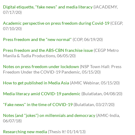
Digital etiquette, "fake news" and media literacy
(iACADEMY,
07/17/20)
Academic perspective on press freedom during Covid-19
(CEGP,
07/10/20)
Press freedom and the "new normal"
(COP, 06/19/20)
Press freedom and the ABS-CBN franchise issue
(CEGP Metro
Manila & Tudla Productions, 06/05/20)
Notes on press freedom under lockdown
(NSP Town Hall: Press
Freedom Under the COVID-19 Pandemic, 05/15/20)
How to get published in Media Asia
(AMIC Webinar, 05/15/20)
Media literacy amid COVID-19 pandemic
(Bulatlatan, 04/08/20)
"Fake news" in the time of COVID-19
(Bulatlatan, 03/27/20)
Notes (and "jokes") on millennials and democracy
(AMIC-India,
06/07/18)
Researching new media
(Thesis It! 01/14/13)