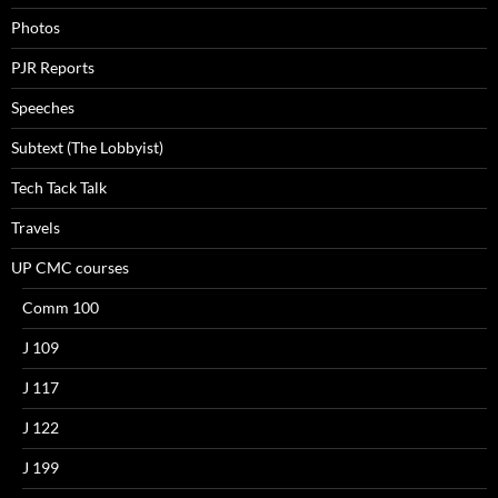
Photos
PJR Reports
Speeches
Subtext (The Lobbyist)
Tech Tack Talk
Travels
UP CMC courses
Comm 100
J 109
J 117
J 122
J 199