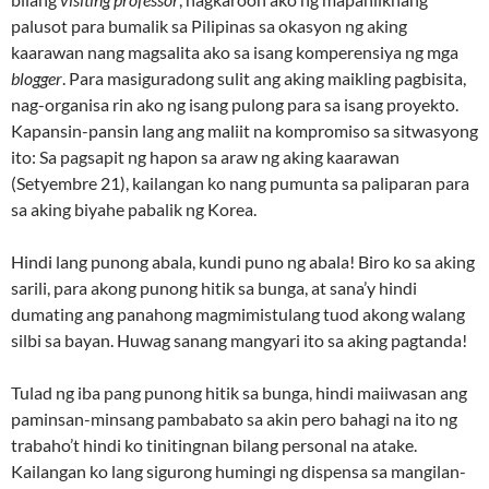
palusot para bumalik sa Pilipinas sa okasyon ng aking
kaarawan nang magsalita ako sa isang komperensiya ng mga
blogger
. Para masiguradong sulit ang aking maikling pagbisita,
nag-organisa rin ako ng isang pulong para sa isang proyekto.
Kapansin-pansin lang ang maliit na kompromiso sa sitwasyong
ito: Sa pagsapit ng hapon sa araw ng aking kaarawan
(Setyembre 21), kailangan ko nang pumunta sa paliparan para
sa aking biyahe pabalik ng Korea.
Hindi lang punong abala, kundi puno ng abala! Biro ko sa aking
sarili, para akong punong hitik sa bunga, at sana’y hindi
dumating ang panahong magmimistulang tuod akong walang
silbi sa bayan. Huwag sanang mangyari ito sa aking pagtanda!
Tulad ng iba pang punong hitik sa bunga, hindi maiiwasan ang
paminsan-minsang pambabato sa akin pero bahagi na ito ng
trabaho’t hindi ko tinitingnan bilang personal na atake.
Kailangan ko lang sigurong humingi ng dispensa sa mangilan-