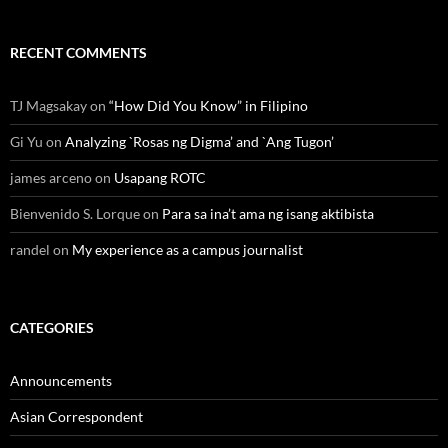
RECENT COMMENTS
TJ Magsakay
on
“How Did You Know” in Filipino
Gi Yu
on
Analyzing `Rosas ng Digma’ and `Ang Tugon’
james arceno
on
Usapang ROTC
Bienvenido S. Lorque
on
Para sa ina’t ama ng isang aktibista
randel
on
My experience as a campus journalist
CATEGORIES
Announcements
Asian Correspondent