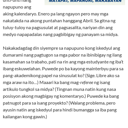
napupuno ang
aking kalendaryo. Enero pa lang ngayon pero may mga
nakatakda na akong puntahan hanggang Abril. Sa gitna ng
tuluy-tuloy na pagsusulat at pagsasalita, nariyan din ang
medyo napapadalas nang pagbibigay ng panayam sa midya.
Nakakadagdag din siyempre sa napupuno kong iskedyul ang
dumarami nang pagtugon sa mga pabor na ibinibigay ng ilang
kasamahan sa trabaho, pati na rin ang mga estudyante ng iba’t
ibang eskuwelahan. Puwede po ba kayong mainterbyu para sa
pang-akademikong papel na sinusulat ko? (Sige. Libre ako sa
mga araw na ito…) Maaari ka bang mag-
referee
ng isang
artikulo tungkol sa midya? (Tingnan muna natin kung nasa
posisyon akong magbigay ng komentaryo.) Puwede ka bang
patnugot para sa isang proyekto? (Walang problema, pero
ayusin natin ang iskedyul para hindi bumangga sa iba pang
kailangan kong gawin.)