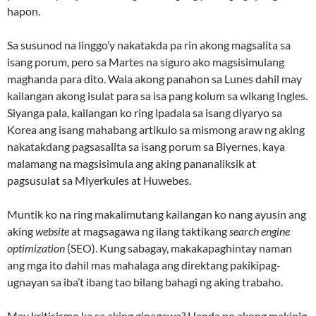
hapon.
Sa susunod na linggo’y nakatakda pa rin akong magsalita sa
isang porum, pero sa Martes na siguro ako magsisimulang
maghanda para dito. Wala akong panahon sa Lunes dahil may
kailangan akong isulat para sa isa pang kolum sa wikang Ingles.
Siyanga pala, kailangan ko ring ipadala sa isang diyaryo sa
Korea ang isang mahabang artikulo sa mismong araw ng aking
nakatakdang pagsasalita sa isang porum sa Biyernes, kaya
malamang na magsisimula ang aking pananaliksik at
pagsusulat sa Miyerkules at Huwebes.
Muntik ko na ring makalimutang kailangan ko nang ayusin ang
aking
website
at magsagawa ng ilang taktikang
search engine
optimization
(SEO). Kung sabagay, makakapaghintay naman
ang mga ito dahil mas mahalaga ang direktang pakikipag-
ugnayan sa iba’t ibang tao bilang bahagi ng aking trabaho.
May kritisismo ka sa aking ginagawa? Handa po akong makinig