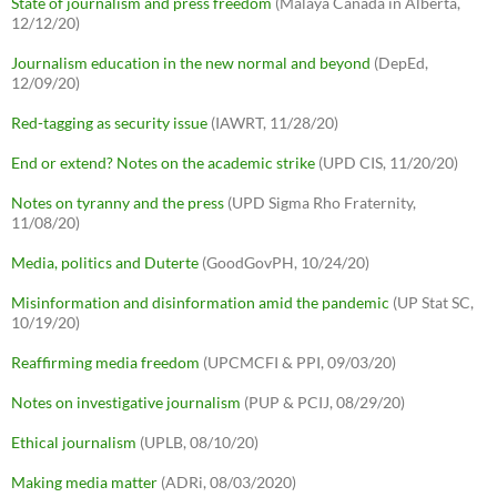
State of journalism and press freedom
(Malaya Canada in Alberta,
12/12/20)
Journalism education in the new normal and beyond
(DepEd,
12/09/20)
Red-tagging as security issue
(IAWRT, 11/28/20)
End or extend? Notes on the academic strike
(UPD CIS, 11/20/20)
Notes on tyranny and the press
(UPD Sigma Rho Fraternity,
11/08/20)
Media, politics and Duterte
(GoodGovPH, 10/24/20)
Misinformation and disinformation amid the pandemic
(UP Stat SC,
10/19/20)
Reaffirming media freedom
(UPCMCFI & PPI, 09/03/20)
Notes on investigative journalism
(PUP & PCIJ, 08/29/20)
Ethical journalism
(UPLB, 08/10/20)
Making media matter
(ADRi, 08/03/2020)