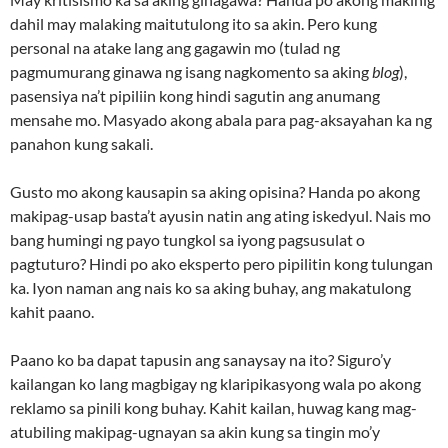
dahil may malaking maitutulong ito sa akin. Pero kung
personal na atake lang ang gagawin mo (tulad ng
pagmumurang ginawa ng isang nagkomento sa aking
blog
),
pasensiya na’t pipiliin kong hindi sagutin ang anumang
mensahe mo. Masyado akong abala para pag-aksayahan ka ng
panahon kung sakali.
Gusto mo akong kausapin sa aking opisina? Handa po akong
makipag-usap basta’t ayusin natin ang ating iskedyul. Nais mo
bang humingi ng payo tungkol sa iyong pagsusulat o
pagtuturo? Hindi po ako eksperto pero pipilitin kong tulungan
ka. Iyon naman ang nais ko sa aking buhay, ang makatulong
kahit paano.
Paano ko ba dapat tapusin ang sanaysay na ito? Siguro’y
kailangan ko lang magbigay ng klaripikasyong wala po akong
reklamo sa pinili kong buhay. Kahit kailan, huwag kang mag-
atubiling makipag-ugnayan sa akin kung sa tingin mo’y