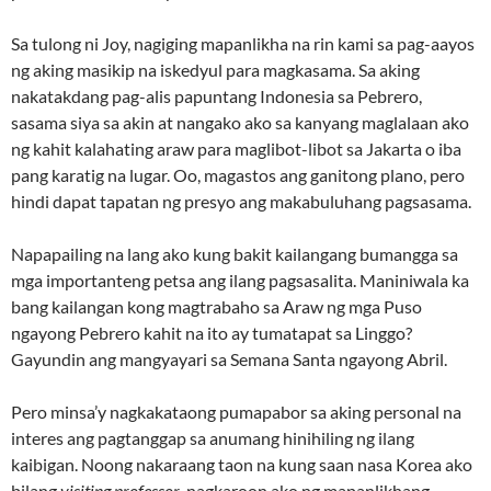
Sa tulong ni Joy, nagiging mapanlikha na rin kami sa pag-aayos
ng aking masikip na iskedyul para magkasama. Sa aking
nakatakdang pag-alis papuntang Indonesia sa Pebrero,
sasama siya sa akin at nangako ako sa kanyang maglalaan ako
ng kahit kalahating araw para maglibot-libot sa Jakarta o iba
pang karatig na lugar. Oo, magastos ang ganitong plano, pero
hindi dapat tapatan ng presyo ang makabuluhang pagsasama.
Napapailing na lang ako kung bakit kailangang bumangga sa
mga importanteng petsa ang ilang pagsasalita. Maniniwala ka
bang kailangan kong magtrabaho sa Araw ng mga Puso
ngayong Pebrero kahit na ito ay tumatapat sa Linggo?
Gayundin ang mangyayari sa Semana Santa ngayong Abril.
Pero minsa’y nagkakataong pumapabor sa aking personal na
interes ang pagtanggap sa anumang hinihiling ng ilang
kaibigan. Noong nakaraang taon na kung saan nasa Korea ako
bilang
visiting professor
, nagkaroon ako ng mapanlikhang