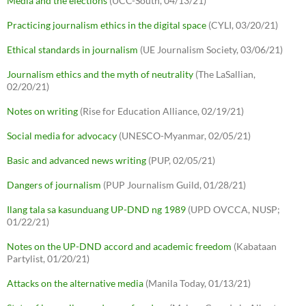
Media and the elections
(UCC-South, 04/13/21)
Practicing journalism ethics in the digital space
(CYLI, 03/20/21)
Ethical standards in journalism
(UE Journalism Society, 03/06/21)
Journalism ethics and the myth of neutrality
(The LaSallian,
02/20/21)
Notes on writing
(Rise for Education Alliance, 02/19/21)
Social media for advocacy
(UNESCO-Myanmar, 02/05/21)
Basic and advanced news writing
(PUP, 02/05/21)
Dangers of journalism
(PUP Journalism Guild, 01/28/21)
Ilang tala sa kasunduang UP-DND ng 1989
(UPD OVCCA, NUSP;
01/22/21)
Notes on the UP-DND accord and academic freedom
(Kabataan
Partylist, 01/20/21)
Attacks on the alternative media
(Manila Today, 01/13/21)