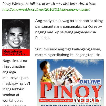
Pinoy Weekly, the full text of which may also be retrieved from
http://pinoyweekly.org/new/2010/01/ako-punong-abala/
.
Ang medyo maluwag na panahon sa aking
pansamantalang pamamalagi sa Korea ay
naging masikip sa aking pagbabalik sa
Pilipinas.
Sunud-sunod ang mga kailangang gawin,
maraming artikulong kailangang tapusin.
Nagsisimula na
ring dumating
ang mga
imbitasyon para
magbigay ng iba’t
ibang lektyur,
seminar at
workshop at
unti-unti nang