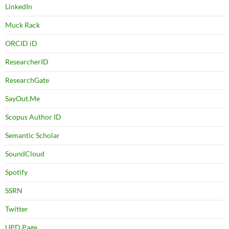
LinkedIn
Muck Rack
ORCID iD
ResearcherID
ResearchGate
SayOut.Me
Scopus Author ID
Semantic Scholar
SoundCloud
Spotify
SSRN
Twitter
UPD Page