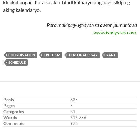
kinakailangan. Para sa akin, hindi kalbaryo ang pagsisikip ng
aking kalendaryo.
Para makipag-ugnayan sa awtor, pumunta sa
www.dannyarao.com
.
COORDINATION
CRITICISM
PERSONAL ESSAY
RANT
SCHEDULE
Posts
825
Pages
5
Categories
31
Words
616,786
Comments
973