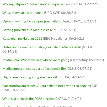
Wikang Filipino, "Dutertismo" at imperyalismo
(YMAT, 08/29/21)
Wika, midya at katotohanan
(UPD SWF, 08/26/21)
Opinion writing for campus journalists
(DepEd NSPC, 08/11/21)
Getting published in Media Asia
(AMIC, 07/07/21)
Katangian ng Halalan 2022
(BEC Novaliches, 06/24/21)
Notes on the media industry, journalism ethics and AI
(NISEA,
06/14/21)
Media Asia: Where we are, where we're going
(EB meeting, 05/22/21)
Media appearances as part of academic life
(DLSU, 05/07/21)
Digital media and good governance
(UP STPA, 04/24/21)
Questioning questions: A journalistic inquiry on red-tagging
(UP
CMC, 04/23/21)
What's at stake in the 2022 elections?
(PCU, 04/16/21)