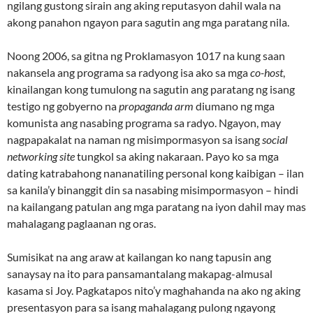
ngilang gustong sirain ang aking reputasyon dahil wala na
akong panahon ngayon para sagutin ang mga paratang nila.
Noong 2006, sa gitna ng Proklamasyon 1017 na kung saan
nakansela ang programa sa radyong isa ako sa mga
co-host
,
kinailangan kong tumulong na sagutin ang paratang ng isang
testigo ng gobyerno na
propaganda arm
diumano ng mga
komunista ang nasabing programa sa radyo. Ngayon, may
nagpapakalat na naman ng misimpormasyon sa isang
social
networking site
tungkol sa aking nakaraan. Payo ko sa mga
dating katrabahong nananatiling personal kong kaibigan – ilan
sa kanila’y binanggit din sa nasabing misimpormasyon – hindi
na kailangang patulan ang mga paratang na iyon dahil may mas
mahalagang paglaanan ng oras.
Sumisikat na ang araw at kailangan ko nang tapusin ang
sanaysay na ito para pansamantalang makapag-almusal
kasama si Joy. Pagkatapos nito’y maghahanda na ako ng aking
presentasyon para sa isang mahalagang pulong ngayong