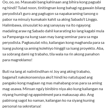
Oo, oo, oo. Masasabi bang kahinaan ang bihira kong pagsabi
ng hindi? Tulad noon, tinitingnan kong bahagi ng gawain bilang
peryodista’t guro ang pagtugon sa napakaraming tanong o
pabor na minsa’y kumakain kahit sa aking Sabado’t Linggo.
Halimbawa, sinusulat ko ang sanaysay na ito ngayong
madaling araw ng Sabado dahil kararating ko lang kagabi mula
sa Pampanga na kung saan may isang seminar para sa mga
peryodista. Pagkasulat nito, kailangan kong maghanda para sa
isang pulong sa aming kolehiyo hinggil sa isang proyekto. Aba,
sa sobrang dami ng trabaho, tila wala na rin akong panahon
para magreklamo!
Buti na lang at naiintindihan ni Joy ang aking trabaho,
bagama’t nakokonsensiya ako’t hindi ko natutupad ang
pangako kong maglaan ng mas mahabang oras para sa aming
mag-asawa. Minsan nga’y binibiro niya ako kung kailangan na
niyang humingi ng
appointment
para makausap ako. Ang
pabirong sagot ko naman, kailangan ko na siyang kuning
personal na sekretarya!