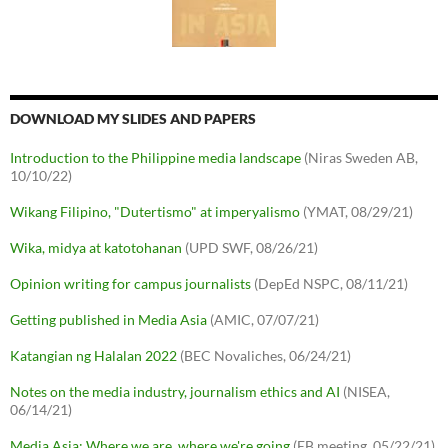
DOWNLOAD MY SLIDES AND PAPERS
Introduction to the Philippine media landscape
(Niras Sweden AB,
10/10/22)
Wikang Filipino, "Dutertismo" at imperyalismo
(YMAT, 08/29/21)
Wika, midya at katotohanan
(UPD SWF, 08/26/21)
Opinion writing for campus journalists
(DepEd NSPC, 08/11/21)
Getting published in Media Asia
(AMIC, 07/07/21)
Katangian ng Halalan 2022
(BEC Novaliches, 06/24/21)
Notes on the media industry, journalism ethics and AI
(NISEA,
06/14/21)
Media Asia: Where we are, where we're going
(EB meeting, 05/22/21)