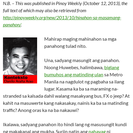
N.B. – This was published in Pinoy Weekly (October 12, 2013), the
full text of which may also be retrieved from
http://pinoyweekly.org/new/2013/10/hinahon-sa-masamang-
panahon/
.
Mahirap maging mahinahon sa mga
panahong tulad nito.
Una, sadyang masungit ang panahon.
Noong Huwebes, halimbawa,
biglang
bumuhos ang matinding ulan
sa Metro
Manila na nagdulot ng pagbaha sa ilang
lugar. Kasama ka ba sa maraming na-
stranded sa kalsada dahil walang masakyang bus, FX o jeep? At
kahit na masuwerte kang nakasakay, nainis ka ba sa matinding
traffic? Anong oras ka na ba nakauwi?
Ikalawa, sadyang panahon ito hindi lang ng masusungit kundi
ng makakapal ang mukha. Suriin natin ang
pahayag
ni