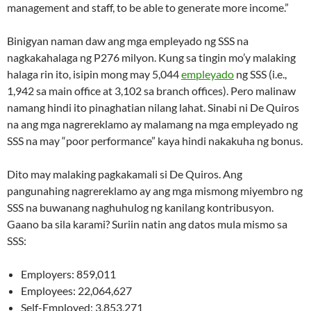
management and staff, to be able to generate more income.”
Binigyan naman daw ang mga empleyado ng SSS na
nagkakahalaga ng P276 milyon. Kung sa tingin mo’y malaking
halaga rin ito, isipin mong may 5,044
empleyado
ng SSS (i.e.,
1,942 sa main office at 3,102 sa branch offices). Pero malinaw
namang hindi ito pinaghatian nilang lahat. Sinabi ni De Quiros
na ang mga nagrereklamo ay malamang na mga empleyado ng
SSS na may “poor performance” kaya hindi nakakuha ng bonus.
Dito may malaking pagkakamali si De Quiros. Ang
pangunahing nagrereklamo ay ang mga mismong miyembro ng
SSS na buwanang naghuhulog ng kanilang kontribusyon.
Gaano ba sila karami? Suriin natin ang datos mula mismo sa
SSS:
Employers: 859,011
Employees: 22,064,627
Self-Employed: 3,853,271