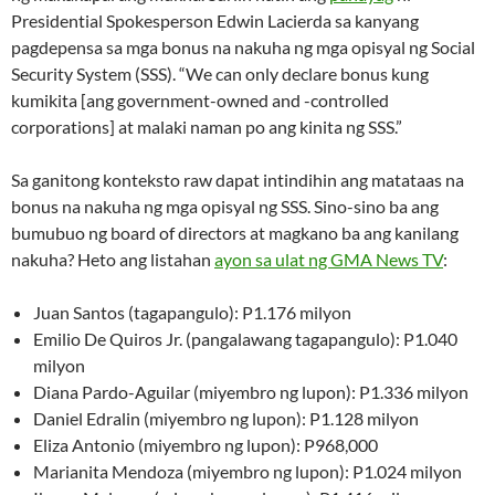
Presidential Spokesperson Edwin Lacierda sa kanyang
pagdepensa sa mga bonus na nakuha ng mga opisyal ng Social
Security System (SSS). “We can only declare bonus kung
kumikita [ang government-owned and -controlled
corporations] at malaki naman po ang kinita ng SSS.”
Sa ganitong konteksto raw dapat intindihin ang matataas na
bonus na nakuha ng mga opisyal ng SSS. Sino-sino ba ang
bumubuo ng board of directors at magkano ba ang kanilang
nakuha? Heto ang listahan
ayon sa ulat ng GMA News TV
:
Juan Santos (tagapangulo): P1.176 milyon
Emilio De Quiros Jr. (pangalawang tagapangulo): P1.040
milyon
Diana Pardo-Aguilar (miyembro ng lupon): P1.336 milyon
Daniel Edralin (miyembro ng lupon): P1.128 milyon
Eliza Antonio (miyembro ng lupon): P968,000
Marianita Mendoza (miyembro ng lupon): P1.024 milyon