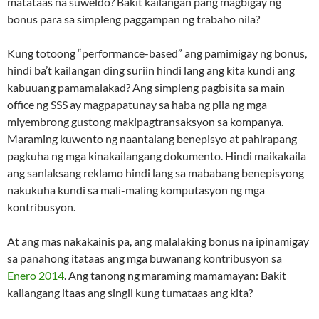
matataas na suweldo? Bakit kailangan pang magbigay ng
bonus para sa simpleng paggampan ng trabaho nila?
Kung totoong “performance-based” ang pamimigay ng bonus,
hindi ba’t kailangan ding suriin hindi lang ang kita kundi ang
kabuuang pamamalakad? Ang simpleng pagbisita sa main
office ng SSS ay magpapatunay sa haba ng pila ng mga
miyembrong gustong makipagtransaksyon sa kompanya.
Maraming kuwento ng naantalang benepisyo at pahirapang
pagkuha ng mga kinakailangang dokumento. Hindi maikakaila
ang sanlaksang reklamo hindi lang sa mababang benepisyong
nakukuha kundi sa mali-maling komputasyon ng mga
kontribusyon.
At ang mas nakakainis pa, ang malalaking bonus na ipinamigay
sa panahong itataas ang mga buwanang kontribusyon sa
Enero 2014
. Ang tanong ng maraming mamamayan: Bakit
kailangang itaas ang singil kung tumataas ang kita?