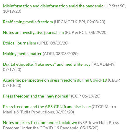
Misinformation and disinformation amid the pandemic
(UP Stat SC,
10/19/20)
Reaffirming media freedom
(UPCMCFI & PPI, 09/03/20)
Notes on investigative journalism
(PUP & PCIJ, 08/29/20)
Ethical journalism
(UPLB, 08/10/20)
Making media matter
(ADRi, 08/03/2020)
Digital etiquette, "fake news" and media literacy
(iACADEMY,
07/17/20)
Academic perspective on press freedom during Covid-19
(CEGP,
07/10/20)
Press freedom and the "new normal"
(COP, 06/19/20)
Press freedom and the ABS-CBN franchise issue
(CEGP Metro
Manila & Tudla Productions, 06/05/20)
Notes on press freedom under lockdown
(NSP Town Hall: Press
Freedom Under the COVID-19 Pandemic, 05/15/20)