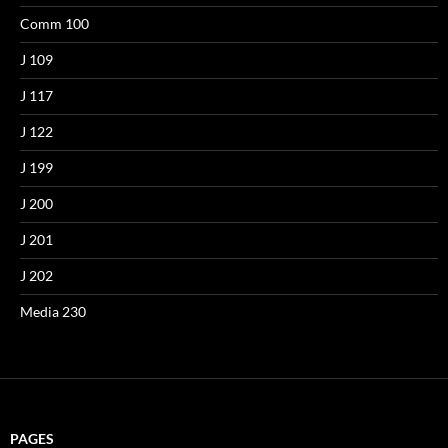
Comm 100
J 109
J 117
J 122
J 199
J 200
J 201
J 202
Media 230
PAGES