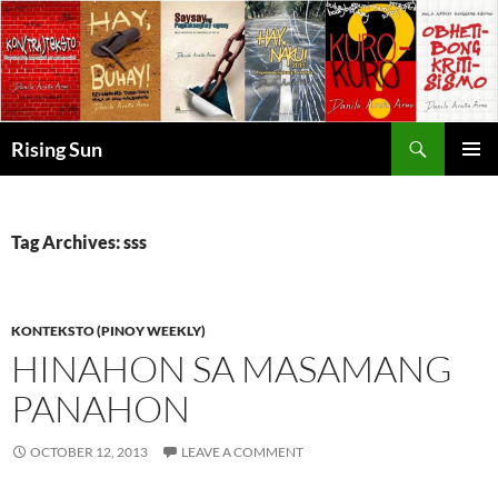
Skip
to
content
Search
Rising Sun
PRIMAR
MENU
Tag Archives: sss
KONTEKSTO (PINOY WEEKLY)
HINAHON SA MASAMANG
PANAHON
OCTOBER 12, 2013
LEAVE A COMMENT