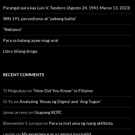
Parangal para kay Luis V. Teodoro (Agosto 24, 1941-Marso 13, 2023)
SRN 191, peryodismo at “pekeng balita”
“Reklamo”
Para sa batang ayaw mag-aral
Libro bilang droga
RECENT COMMENTS
TJ Magsakay
on
“How Did You Know” in Filipino
Gi Yu
on
Analyzing `Rosas ng Digma’ and `Ang Tugon’
james arceno
on
Usapang ROTC
Bienvenido S. Lorque
on
Para sa ina’t ama ng isang aktibista
randel
on
My experience as a campus journalist