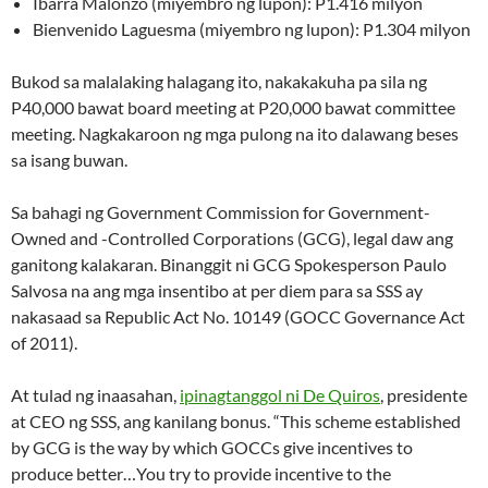
Ibarra Malonzo (miyembro ng lupon): P1.416 milyon
Bienvenido Laguesma (miyembro ng lupon): P1.304 milyon
Bukod sa malalaking halagang ito, nakakakuha pa sila ng
P40,000 bawat board meeting at P20,000 bawat committee
meeting. Nagkakaroon ng mga pulong na ito dalawang beses
sa isang buwan.
Sa bahagi ng Government Commission for Government-
Owned and -Controlled Corporations (GCG), legal daw ang
ganitong kalakaran. Binanggit ni GCG Spokesperson Paulo
Salvosa na ang mga insentibo at per diem para sa SSS ay
nakasaad sa Republic Act No. 10149 (GOCC Governance Act
of 2011).
At tulad ng inaasahan,
ipinagtanggol ni De Quiros
, presidente
at CEO ng SSS, ang kanilang bonus. “This scheme established
by GCG is the way by which GOCCs give incentives to
produce better…You try to provide incentive to the