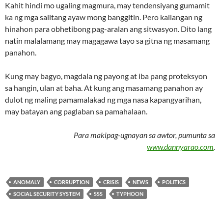
Kahit hindi mo ugaling magmura, may tendensiyang gumamit
ka ng mga salitang ayaw mong banggitin. Pero kailangan ng
hinahon para obhetibong pag-aralan ang sitwasyon. Dito lang
natin malalamang may magagawa tayo sa gitna ng masamang
panahon.
Kung may bagyo, magdala ng payong at iba pang proteksyon
sa hangin, ulan at baha. At kung ang masamang panahon ay
dulot ng maling pamamalakad ng mga nasa kapangyarihan,
may batayan ang paglaban sa pamahalaan.
Para makipag-ugnayan sa awtor, pumunta sa
www.dannyarao.com
.
ANOMALY
CORRUPTION
CRISIS
NEWS
POLITICS
SOCIAL SECURITY SYSTEM
SSS
TYPHOON