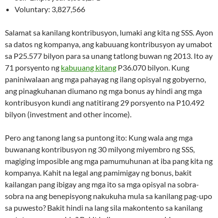
Voluntary: 3,827,566
Salamat sa kanilang kontribusyon, lumaki ang kita ng SSS. Ayon
sa datos ng kompanya, ang kabuuang kontribusyon ay umabot
sa P25.577 bilyon para sa unang tatlong buwan ng 2013. Ito ay
71 porsyento ng
kabuuang kitang
P36.070 bilyon. Kung
paniniwalaan ang mga pahayag ng ilang opisyal ng gobyerno,
ang pinagkuhanan diumano ng mga bonus ay hindi ang mga
kontribusyon kundi ang natitirang 29 porsyento na P10.492
bilyon (investment and other income).
Pero ang tanong lang sa puntong ito: Kung wala ang mga
buwanang kontribusyon ng 30 milyong miyembro ng SSS,
magiging imposible ang mga pamumuhunan at iba pang kita ng
kompanya. Kahit na legal ang pamimigay ng bonus, bakit
kailangan pang ibigay ang mga ito sa mga opisyal na sobra-
sobra na ang benepisyong nakukuha mula sa kanilang pag-upo
sa puwesto? Bakit hindi na lang sila makontento sa kanilang