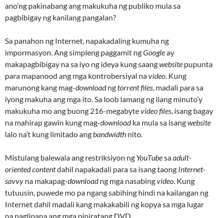
ano’ng pakinabang ang makukuha ng publiko mula sa
pagbibigay ng kanilang pangalan?
Sa panahon ng Internet, napakadaling kumuha ng
impormasyon. Ang simpleng paggamit ng
Google
ay
makapagbibigay na sa iyo ng ideya kung saang
website
pupunta
para mapanood ang mga kontrobersiyal na
video
. Kung
marunong kang mag-
download
ng
torrent files
, madali para sa
iyong makuha ang mga ito. Sa loob lamang ng ilang minuto’y
makukuha mo ang buong 216-megabyte
video files
, isang bagay
na mahirap gawin kung mag-
download
ka mula sa isang
website
lalo na’t kung limitado ang
bandwidth
nito.
Mistulang balewala ang restriksiyon ng
YouTube
sa
adult-
oriented content
dahil napakadali para sa isang taong
Internet-
savvy
na makapag-
download
ng mga nasabing
video
. Kung
tutuusin, puwede mo pa ngang sabihing hindi na kailangan ng
Internet dahil madali kang makakabili ng kopya sa mga lugar
na naglipana ang mga piniratang DVD.