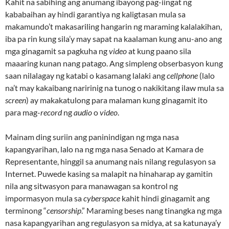
Kahit na sabihing ang anumang ibayong pag-iingat ng
kababaihan ay hindi garantiya ng kaligtasan mula sa
makamundo’t makasariling hangarin ng maraming kalalakihan,
iba pa rin kung sila’y may sapat na kaalaman kung anu-ano ang
mga ginagamit sa pagkuha ng
video
at kung paano sila
maaaring kunan nang patago. Ang simpleng obserbasyon kung
saan nilalagay ng katabi o kasamang lalaki ang
cellphone
(lalo
na’t may kakaibang naririnig na tunog o nakikitang ilaw mula sa
screen
) ay makakatulong para malaman kung ginagamit ito
para mag-
record
ng
audio
o
video
.
Mainam ding suriin ang paninindigan ng mga nasa
kapangyarihan, lalo na ng mga nasa Senado at Kamara de
Representante, hinggil sa anumang nais nilang regulasyon sa
Internet. Puwede kasing sa malapit na hinaharap ay gamitin
nila ang sitwasyon para manawagan sa kontrol ng
impormasyon mula sa
cyberspace
kahit hindi ginagamit ang
terminong “
censorship
.” Maraming beses nang tinangka ng mga
nasa kapangyarihan ang regulasyon sa midya, at sa katunaya’y