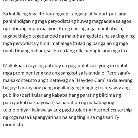
Sa kabila ng mga ito, katanggap-tanggap at kapuri-puri ang
paninindigan ng mga peryodistang huwag magpadala sa agos
ng sobrang impormasyon. Kung nais ng mga mambabasa,
tagapakinig o tagapanood na makuha ang datos na sa tingin ng
mga peryodista’y hindi mahalaga (tulad ng pangalan ng mga
nabiktimang babae), sa iba na lang nila hanapin ang mga ito.
Makakaasa tayo ng patuloy na pag-uulat sa isyung ito dahil
mga prominenteng tao ang sangkot sa iskandalo. Pero sana’y
maisakonteksto ang tinatawag na “Hayden Cam” sa dalawang
bagay: Una ay ang pangangailangang maging tech-savvy ang
publiko (partikular ang kababaihang parating biktima ng
patriyarkal na kaayusan) sa panahon ng makabagong
teknolohiya. Ikalawa ay ang pagtutulak ng Internet
censorship
ng mga nasa kapangyarihan na ang tingin sa mga sarili’y
moralista.