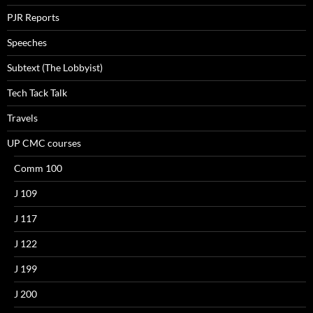
PJR Reports
Speeches
Subtext (The Lobbyist)
Tech Tack Talk
Travels
UP CMC courses
Comm 100
J 109
J 117
J 122
J 199
J 200