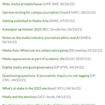
Wika, midya at katotohanan
(UPD SWF, 08/26/21)
Opinion writing for campus journalists
(DepEd NSPC, 08/11/21)
Getting published in Media Asia
(AMIC, 07/07/21)
Katangian ng Halalan 2022
(BEC Novaliches, 06/24/21)
Notes on the media industry, journalism ethics and AI
(NISEA,
06/14/21)
Media Asia: Where we are, where we're going
(EB meeting, 05/22/21)
Media appearances as part of academic life
(DLSU, 05/07/21)
Digital media and good governance
(UP STPA, 04/24/21)
Questioning questions: A journalistic inquiry on red-tagging
(UP
CMC, 04/23/21)
What's at stake in the 2022 elections?
(PCU, 04/16/21)
Media and the elections
(UCC-South, 04/13/21)