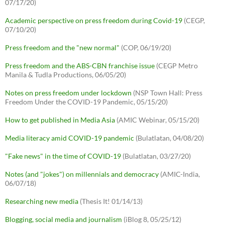
07/17/20)
Academic perspective on press freedom during Covid-19
(CEGP,
07/10/20)
Press freedom and the "new normal"
(COP, 06/19/20)
Press freedom and the ABS-CBN franchise issue
(CEGP Metro
Manila & Tudla Productions, 06/05/20)
Notes on press freedom under lockdown
(NSP Town Hall: Press
Freedom Under the COVID-19 Pandemic, 05/15/20)
How to get published in Media Asia
(AMIC Webinar, 05/15/20)
Media literacy amid COVID-19 pandemic
(Bulatlatan, 04/08/20)
"Fake news" in the time of COVID-19
(Bulatlatan, 03/27/20)
Notes (and "jokes") on millennials and democracy
(AMIC-India,
06/07/18)
Researching new media
(Thesis It! 01/14/13)
Blogging, social media and journalism
(iBlog 8, 05/25/12)