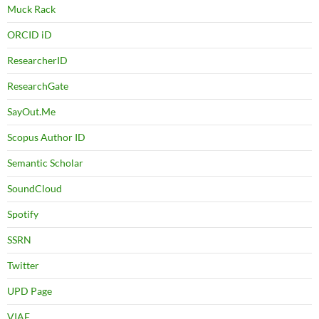
Muck Rack
ORCID iD
ResearcherID
ResearchGate
SayOut.Me
Scopus Author ID
Semantic Scholar
SoundCloud
Spotify
SSRN
Twitter
UPD Page
VIAF