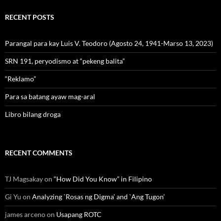
RECENT POSTS
Parangal para kay Luis V. Teodoro (Agosto 24, 1941-Marso 13, 2023)
SRN 191, peryodismo at “pekeng balita”
“Reklamo”
Para sa batang ayaw mag-aral
Libro bilang droga
RECENT COMMENTS
TJ Magsakay
on
“How Did You Know” in Filipino
Gi Yu
on
Analyzing `Rosas ng Digma’ and `Ang Tugon’
james arceno
on
Usapang ROTC