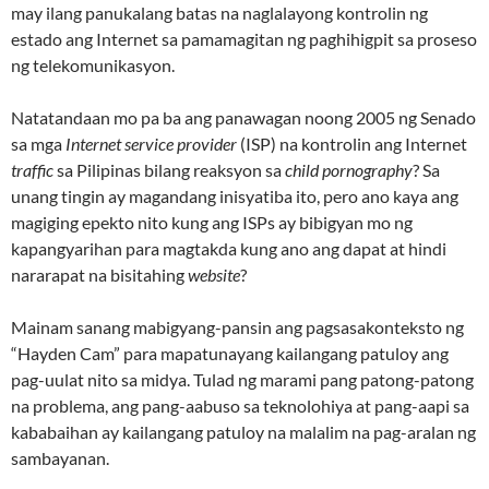
may ilang panukalang batas na naglalayong kontrolin ng
estado ang Internet sa pamamagitan ng paghihigpit sa proseso
ng telekomunikasyon.
Natatandaan mo pa ba ang panawagan noong 2005 ng Senado
sa mga
Internet service provider
(ISP) na kontrolin ang Internet
traffic
sa Pilipinas bilang reaksyon sa
child pornography
? Sa
unang tingin ay magandang inisyatiba ito, pero ano kaya ang
magiging epekto nito kung ang ISPs ay bibigyan mo ng
kapangyarihan para magtakda kung ano ang dapat at hindi
nararapat na bisitahing
website
?
Mainam sanang mabigyang-pansin ang pagsasakonteksto ng
“Hayden Cam” para mapatunayang kailangang patuloy ang
pag-uulat nito sa midya. Tulad ng marami pang patong-patong
na problema, ang pang-aabuso sa teknolohiya at pang-aapi sa
kababaihan ay kailangang patuloy na malalim na pag-aralan ng
sambayanan.