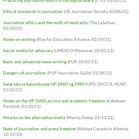
Practicing journalism ethics in the digital space
(CYLI, 03/20/21)
Ethical standards in journalism
(UE Journalism Society, 03/06/21)
Journalism ethics and the myth of neutrality
(The LaSallian,
02/20/21)
Notes on writing
(Rise for Education Alliance, 02/19/21)
Social media for advocacy
(UNESCO-Myanmar, 02/05/21)
Basic and advanced news writing
(PUP, 02/05/21)
Dangers of journalism
(PUP Journalism Guild, 01/28/21)
Ilang tala sa kasunduang UP-DND ng 1989
(UPD OVCCA, NUSP;
01/22/21)
Notes on the UP-DND accord and academic freedom
(Kabataan
Partylist, 01/20/21)
Attacks on the alternative media
(Manila Today, 01/13/21)
State of journalism and press freedom
(Malaya Canada in Alberta,
12/12/20)