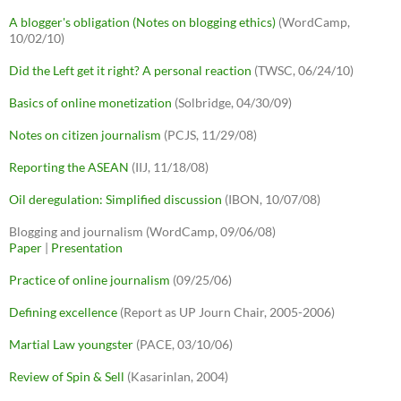
A blogger's obligation (Notes on blogging ethics)
(WordCamp,
10/02/10)
Did the Left get it right? A personal reaction
(TWSC, 06/24/10)
Basics of online monetization
(Solbridge, 04/30/09)
Notes on citizen journalism
(PCJS, 11/29/08)
Reporting the ASEAN
(IIJ, 11/18/08)
Oil deregulation: Simplified discussion
(IBON, 10/07/08)
Blogging and journalism (WordCamp, 09/06/08)
Paper
|
Presentation
Practice of online journalism
(09/25/06)
Defining excellence
(Report as UP Journ Chair, 2005-2006)
Martial Law youngster
(PACE, 03/10/06)
Review of Spin & Sell
(Kasarinlan, 2004)