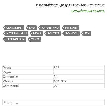
Para makipag-ugnayan sa awtor, pumunta sa
www.dannyarao.com
.
CENSORSHIP
DVD
HAYDEN KHO
INTERNET
KATRINA HALILI
NEWS
POLITICS
SCANDAL
SEX
TECHNOLOGY
VIDEO
Posts
825
Pages
5
Categories
31
Words
616,786
Comments
973
Search
for: