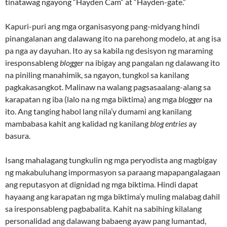
tinatawag ngayong “Hayden Cam” at “Hayden-gate.”
Kapuri-puri ang mga organisasyong pang-midyang hindi
pinangalanan ang dalawang ito na parehong modelo, at ang isa
pa nga ay dayuhan. Ito ay sa kabila ng desisyon ng maraming
iresponsableng
blogger
na ibigay ang pangalan ng dalawang ito
na piniling manahimik, sa ngayon, tungkol sa kanilang
pagkakasangkot. Malinaw na walang pagsasaalang-alang sa
karapatan ng iba (lalo na ng mga biktima) ang mga
blogger
na
ito. Ang tanging habol lang nila’y dumami ang kanilang
mambabasa kahit ang kalidad ng kanilang
blog entries
ay
basura.
Isang mahalagang tungkulin ng mga peryodista ang magbigay
ng makabuluhang impormasyon sa paraang mapapangalagaan
ang reputasyon at dignidad ng mga biktima. Hindi dapat
hayaang ang karapatan ng mga biktima’y muling malabag dahil
sa iresponsableng pagbabalita. Kahit na sabihing kilalang
personalidad ang dalawang babaeng ayaw pang lumantad,