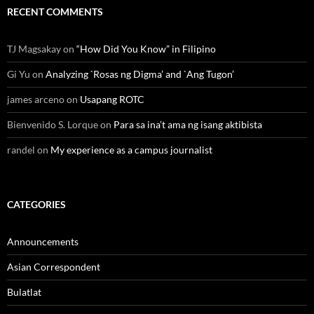
RECENT COMMENTS
TJ Magsakay
on
“How Did You Know” in Filipino
Gi Yu
on
Analyzing `Rosas ng Digma’ and `Ang Tugon’
james arceno
on
Usapang ROTC
Bienvenido S. Lorque
on
Para sa ina’t ama ng isang aktibista
randel
on
My experience as a campus journalist
CATEGORIES
Announcements
Asian Correspondent
Bulatlat