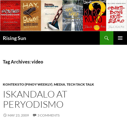
Skip
to
content
Search
Rising Sun
PRIMAR
MENU
Tag Archives: video
KONTEKSTO (PINOY WEEKLY)
,
MEDIA
,
TECH TACK TALK
ISKANDALO AT
PERYODISMO
MAY 23, 2009
3 COMMENTS