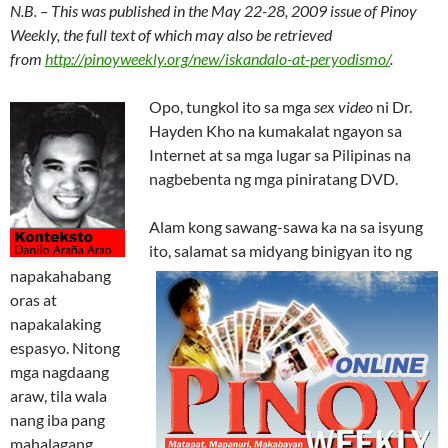
N.B. – This was published in the May 22-28, 2009 issue of Pinoy
Weekly, the full text of which may also be retrieved
from
http://pinoyweekly.org/new/iskandalo-at-peryodismo/
.
Opo, tungkol ito sa mga
sex video
ni Dr.
Hayden Kho na kumakalat ngayon sa
Internet at sa mga lugar sa Pilipinas na
nagbebenta ng mga piniratang DVD.
Alam kong sawang-sawa ka na sa isyung
ito, salamat sa midyang binigyan ito ng
napakahabang
oras at
napakalaking
espasyo. Nitong
mga nagdaang
araw, tila wala
nang iba pang
mahalagang