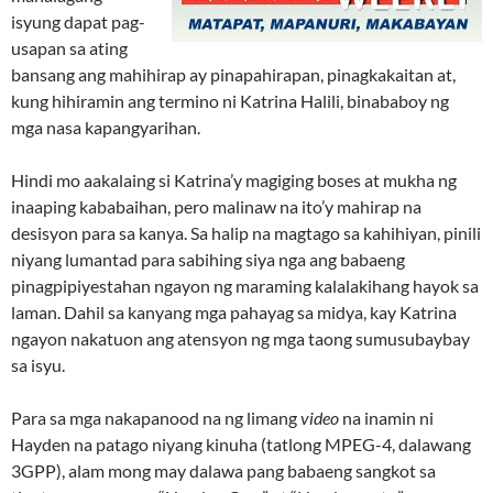
isyung dapat pag-
usapan sa ating
bansang ang mahihirap ay pinapahirapan, pinagkakaitan at,
kung hihiramin ang termino ni Katrina Halili, binababoy ng
mga nasa kapangyarihan.
Hindi mo aakalaing si Katrina’y magiging boses at mukha ng
inaaping kababaihan, pero malinaw na ito’y mahirap na
desisyon para sa kanya. Sa halip na magtago sa kahihiyan, pinili
niyang lumantad para sabihing siya nga ang babaeng
pinagpipiyestahan ngayon ng maraming kalalakihang hayok sa
laman. Dahil sa kanyang mga pahayag sa midya, kay Katrina
ngayon nakatuon ang atensyon ng mga taong sumusubaybay
sa isyu.
Para sa mga nakapanood na ng limang
video
na inamin ni
Hayden na patago niyang kinuha (tatlong MPEG-4, dalawang
3GPP), alam mong may dalawa pang babaeng sangkot sa