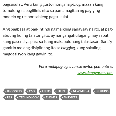
pagsusulat. Pero kung gusto mong mag-
blog
, maaari kang
tumulong sa paglilinis nito sa pamamagitan ng pagiging
modelo ng responsableng pagsusulat.
Ang pagbasa at pag-intindi ng maikling sanaysay na ito, at pag-
abot ng huling talatang ito, ay nangangahulugang may sapat
kang pasensiya para sa isang makabuluhang talastasan. Sana’y
gamitin mo ang disiplinang ito sa
blogging
, kung sakaling
magdesisyon kang gawin ito.
Para makipag-ugnayan sa awtor, pumunta sa
www.dannyarao.com
.
BLOGGING
CMS
FEEDS
HTML
NEW MEDIA
PLUGINS
RSS
TECHNOLOGY
THEMES
WIDGETS