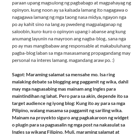
paraan upang magsulong ng pagbabago at magpahayag ng
opinyon. kung noon ay sa kalsada lamang ito nagagawa o
nagagawa lamang ng mga taong nasa midya, ngayon nga
po ay kahit sino na lang ay pwedeng magpalaganap ng
saloobin, kuro-kuro o opinyon upang i-abanse ang kung
anumang layunin na mayroon ang nagba-blog.. sana nga
po ay mas mangibabaw ang responsable at makabuluhang
pagba-blog laban sa mga masasamang propagandang may
personal na interes lamang. magandang araw po. :)
Sagot: Maraming salamat sa mensahe mo. Isa ring
malaking debate sa blogging ang paggamit ng wika, dahil
may mga nagsasabing mas mainam ang Ingles para
maintindihan ng lahat. Pero para sa akin, depende ito sa
target audience ng iyong blog: Kung ito ay para sa mga
Pilipino, walang masama sa paggamit ng sariling wika.
Mainam na proyekto siguro ang pagkakaroon ng widget
o plugin para sa pagsasalin ng mga post na nakasulat sa
Ingles sa wikang Filipino. Muli, maraming salamat at