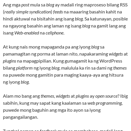
Ang mga
post
mula sa
blog
ay madali ring maproseso bilang RSS
(
really simple syndication
)
feeds
na maaaring basahin kahit na
hindi aktuwal na bisitahin ang isang
blog
. Sa katunayan, posible
na ngayong basahin ang laman ng isang
blog
na gamit lang ang
isang
Web-enabled
na
cellphone
.
At kung nais mong mapaganda pa ang iyong
blog
sa
pamamagitan ng porma at laman nito, napakaraming
widgets
at
plugins
na mapagpipilian. Kung gumagamit ka ng WordPress
bilang
platform
ng iyong
blog
, malulula ka rin sa dami ng
themes
na puwede mong gamitin para maging kaaya-aya ang hitsura
ng iyong
blog
.
Alam mo bang ang
themes
,
widgets
at
plugins
ay
open source
? Ibig
sabihin, kung may sapat kang kaalaman sa
web programming
,
puwede mong baguhin ang mga ito ayon sa iyong
pangangailangan.
Tungkol naman sa
feedback
mula sa mambabasa, madali lang