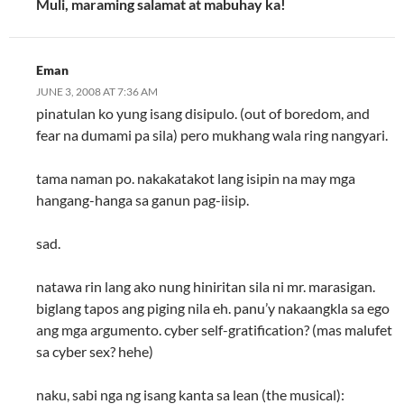
Muli, maraming salamat at mabuhay ka!
Eman
JUNE 3, 2008 AT 7:36 AM
pinatulan ko yung isang disipulo. (out of boredom, and
fear na dumami pa sila) pero mukhang wala ring nangyari.
tama naman po. nakakatakot lang isipin na may mga
hangang-hanga sa ganun pag-iisip.
sad.
natawa rin lang ako nung hiniritan sila ni mr. marasigan.
biglang tapos ang piging nila eh. panu’y nakaangkla sa ego
ang mga argumento. cyber self-gratification? (mas malufet
sa cyber sex? hehe)
naku, sabi nga ng isang kanta sa lean (the musical):