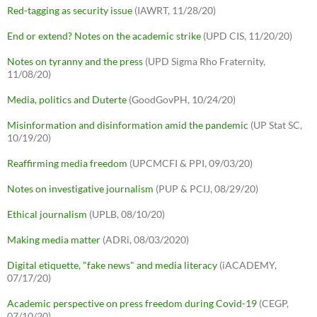
Red-tagging as security issue
(IAWRT, 11/28/20)
End or extend? Notes on the academic strike
(UPD CIS, 11/20/20)
Notes on tyranny and the press
(UPD Sigma Rho Fraternity,
11/08/20)
Media, politics and Duterte
(GoodGovPH, 10/24/20)
Misinformation and disinformation amid the pandemic
(UP Stat SC,
10/19/20)
Reaffirming media freedom
(UPCMCFI & PPI, 09/03/20)
Notes on investigative journalism
(PUP & PCIJ, 08/29/20)
Ethical journalism
(UPLB, 08/10/20)
Making media matter
(ADRi, 08/03/2020)
Digital etiquette, "fake news" and media literacy
(iACADEMY,
07/17/20)
Academic perspective on press freedom during Covid-19
(CEGP,
07/10/20)