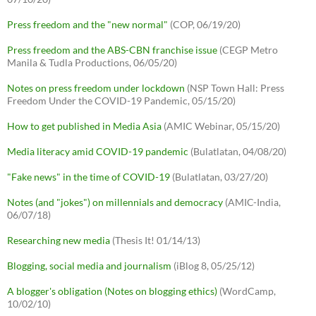
Press freedom and the "new normal"
(COP, 06/19/20)
Press freedom and the ABS-CBN franchise issue
(CEGP Metro
Manila & Tudla Productions, 06/05/20)
Notes on press freedom under lockdown
(NSP Town Hall: Press
Freedom Under the COVID-19 Pandemic, 05/15/20)
How to get published in Media Asia
(AMIC Webinar, 05/15/20)
Media literacy amid COVID-19 pandemic
(Bulatlatan, 04/08/20)
"Fake news" in the time of COVID-19
(Bulatlatan, 03/27/20)
Notes (and "jokes") on millennials and democracy
(AMIC-India,
06/07/18)
Researching new media
(Thesis It! 01/14/13)
Blogging, social media and journalism
(iBlog 8, 05/25/12)
A blogger's obligation (Notes on blogging ethics)
(WordCamp,
10/02/10)