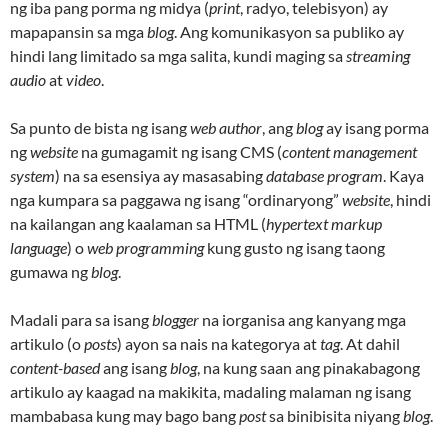
ng iba pang porma ng midya (
print
, radyo, telebisyon) ay
mapapansin sa mga
blog
. Ang komunikasyon sa publiko ay
hindi lang limitado sa mga salita, kundi maging sa
streaming
audio
at
video
.
Sa punto de bista ng isang
web author
, ang
blog
ay isang porma
ng
website
na gumagamit ng isang CMS (
content management
system
) na sa esensiya ay masasabing
database program
. Kaya
nga kumpara sa paggawa ng isang “ordinaryong”
website
, hindi
na kailangan ang kaalaman sa HTML (
hypertext markup
language
) o
web programming
kung gusto ng isang taong
gumawa ng
blog
.
Madali para sa isang
blogger
na iorganisa ang kanyang mga
artikulo (o
posts
) ayon sa nais na kategorya at
tag
. At dahil
content-based
ang isang
blog
, na kung saan ang pinakabagong
artikulo ay kaagad na makikita, madaling malaman ng isang
mambabasa kung may bago bang
post
sa binibisita niyang
blog
.