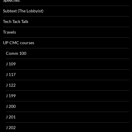
Speeches
Subtext (The Lobbyist)
Tech Tack Talk
Travels
UP CMC courses
Comm 100
J 109
J 117
J 122
J 199
J 200
J 201
J 202