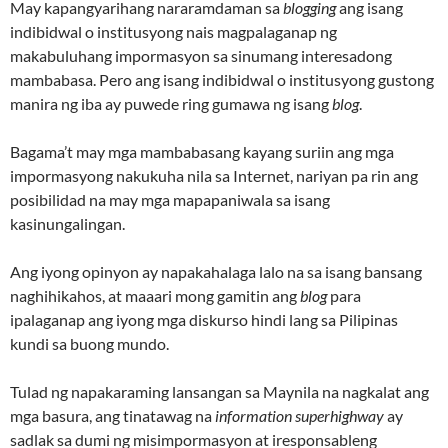
May kapangyarihang nararamdaman sa
blogging
ang isang
indibidwal o institusyong nais magpalaganap ng
makabuluhang impormasyon sa sinumang interesadong
mambabasa. Pero ang isang indibidwal o institusyong gustong
manira ng iba ay puwede ring gumawa ng isang
blog
.
Bagama’t may mga mambabasang kayang suriin ang mga
impormasyong nakukuha nila sa Internet, nariyan pa rin ang
posibilidad na may mga mapapaniwala sa isang
kasinungalingan.
Ang iyong opinyon ay napakahalaga lalo na sa isang bansang
naghihikahos, at maaari mong gamitin ang
blog
para
ipalaganap ang iyong mga diskurso hindi lang sa Pilipinas
kundi sa buong mundo.
Tulad ng napakaraming lansangan sa Maynila na nagkalat ang
mga basura, ang tinatawag na
information superhighway
ay
sadlak sa dumi ng misimpormasyon at iresponsableng