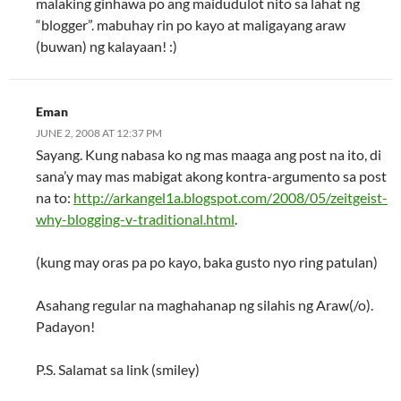
malaking ginhawa po ang maidudulot nito sa lahat ng
“blogger”. mabuhay rin po kayo at maligayang araw
(buwan) ng kalayaan! :)
Eman
JUNE 2, 2008 AT 12:37 PM
Sayang. Kung nabasa ko ng mas maaga ang post na ito, di
sana’y may mas mabigat akong kontra-argumento sa post
na to:
http://arkangel1a.blogspot.com/2008/05/zeitgeist-
why-blogging-v-traditional.html
.
(kung may oras pa po kayo, baka gusto nyo ring patulan)
Asahang regular na maghahanap ng silahis ng Araw(/o).
Padayon!
P.S. Salamat sa link (smiley)