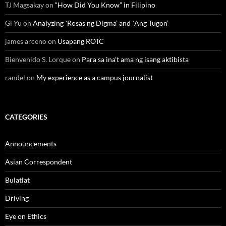
TJ Magsakay
on
“How Did You Know” in Filipino
Gi Yu
on
Analyzing `Rosas ng Digma’ and `Ang Tugon’
james arceno
on
Usapang ROTC
Bienvenido S. Lorque
on
Para sa ina’t ama ng isang aktibista
randel
on
My experience as a campus journalist
CATEGORIES
Announcements
Asian Correspondent
Bulatlat
Driving
Eye on Ethics