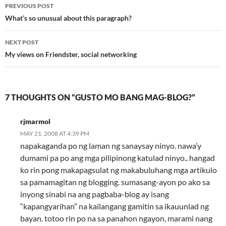
Post
PREVIOUS POST
navigation
What’s so unusual about this paragraph?
NEXT POST
My views on Friendster, social networking
7 THOUGHTS ON “GUSTO MO BANG MAG-BLOG?”
rjmarmol
MAY 21, 2008 AT 4:39 PM
napakaganda po ng laman ng sanaysay ninyo. nawa’y
dumami pa po ang mga pilipinong katulad ninyo.. hangad
ko rin pong makapagsulat ng makabuluhang mga artikulo
sa pamamagitan ng blogging. sumasang-ayon po ako sa
inyong sinabi na ang pagbaba-blog ay isang
“kapangyarihan” na kailangang gamitin sa ikauunlad ng
bayan. totoo rin po na sa panahon ngayon, marami nang