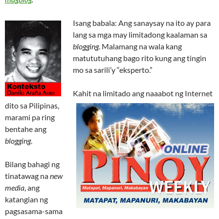
Isang babala: Ang sanaysay na ito ay para
lang sa mga may limitadong kaalaman sa
blogging
. Malamang na wala kang
matututuhang bago rito kung ang tingin
mo sa sarili’y “eksperto.”
Kahit na limitado ang naaabot ng Internet
dito sa Pilipinas,
marami pa ring
bentahe ang
blogging
.
Bilang bahagi ng
tinatawag na
new
media
, ang
katangian ng
pagsasama-sama