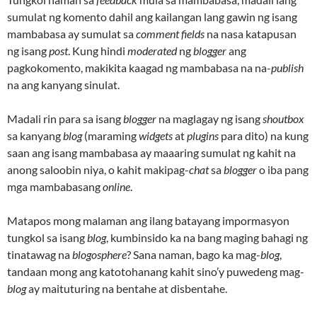
sumulat ng komento dahil ang kailangan lang gawin ng isang
mambabasa ay sumulat sa
comment fields
na nasa katapusan
ng isang
post
. Kung hindi
moderated
ng
blogger
ang
pagkokomento, makikita kaagad ng mambabasa na na-
publish
na ang kanyang sinulat.
Madali rin para sa isang
blogger
na maglagay ng isang
shoutbox
sa kanyang
blog
(maraming
widgets
at
plugins
para dito) na kung
saan ang isang mambabasa ay maaaring sumulat ng kahit na
anong saloobin niya, o kahit makipag-
chat
sa
blogger
o iba pang
mga mambabasang
online
.
Matapos mong malaman ang ilang batayang impormasyon
tungkol sa isang
blog
, kumbinsido ka na bang maging bahagi ng
tinatawag na
blogosphere
? Sana naman, bago ka mag-
blog
,
tandaan mong ang katotohanang kahit sino’y puwedeng mag-
blog
ay maituturing na bentahe at disbentahe.