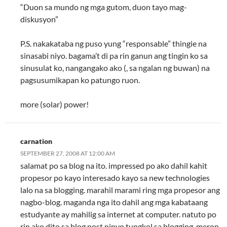
“Duon sa mundo ng mga gutom, duon tayo mag-
diskusyon”
P.S. nakakataba ng puso yung “responsable” thingie na
sinasabi niyo. bagama’t di pa rin ganun ang tingin ko sa
sinusulat ko, nangangako ako (, sa ngalan ng buwan) na
pagsusumikapan ko patungo ruon.
more (solar) power!
carnation
SEPTEMBER 27, 2008 AT 12:00 AM
salamat po sa blog na ito. impressed po ako dahil kahit
propesor po kayo interesado kayo sa new technologies
lalo na sa blogging. marahil marami ring mga propesor ang
nagbo-blog. maganda nga ito dahil ang mga kabataang
estudyante ay mahilig sa internet at computer. natuto po
rin ako dito sa blog post ninyo tungkol sa blogging. meron