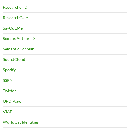
ResearcherID
ResearchGate
SayOut.Me
Scopus Author ID
Semantic Scholar
SoundCloud
Spotify
SSRN
Twitter
UPD Page
VIAF
WorldCat Identities