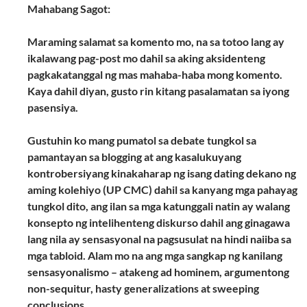
Mahabang Sagot:
Maraming salamat sa komento mo, na sa totoo lang ay
ikalawang pag-post mo dahil sa aking aksidenteng
pagkakatanggal ng mas mahaba-haba mong komento.
Kaya dahil diyan, gusto rin kitang pasalamatan sa iyong
pasensiya.
Gustuhin ko mang pumatol sa debate tungkol sa
pamantayan sa blogging at ang kasalukuyang
kontrobersiyang kinakaharap ng isang dating dekano ng
aming kolehiyo (UP CMC) dahil sa kanyang mga pahayag
tungkol dito, ang ilan sa mga katunggali natin ay walang
konsepto ng intelihenteng diskurso dahil ang ginagawa
lang nila ay sensasyonal na pagsusulat na hindi naiiba sa
mga tabloid. Alam mo na ang mga sangkap ng kanilang
sensasyonalismo – atakeng ad hominem, argumentong
non-sequitur, hasty generalizations at sweeping
conclusions.