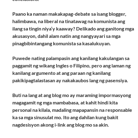
Paano ka naman makakapag-debate sa isang blogger,
halimbawa, na liberal na tinatawag na komunista ang
ilang sa tingin niya’y kaaway? Delikado ang ganitong mga
akusasyon, dahil alam natin ang nangyayari sa mga
pinagbibintangang komunista sa kasalukuyan.
Puwede nating palampasin ang kanilang kakulangan sa
paggamit ng wikang Ingles o Filipino, pero ang laman ng
kanilang argumento at ang paraan ng kanilang
pakikipagtalastasan ay nakakaubos lang ng pasensiya.
Buti na lang at ang blog mo ay maraming impormasyong
magagamit ng mga mambabasa, at kahit hindi kita
personal na kilala, madaling mapapansin na responsable
ka sa mga sinusulat mo. Ito ang dahilan kung bakit
nagdesisyon akong i-link ang blog mo sa akin.