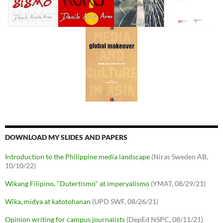
DOWNLOAD MY SLIDES AND PAPERS
Introduction to the Philippine media landscape
(Niras Sweden AB,
10/10/22)
Wikang Filipino, "Dutertismo" at imperyalismo
(YMAT, 08/29/21)
Wika, midya at katotohanan
(UPD SWF, 08/26/21)
Opinion writing for campus journalists
(DepEd NSPC, 08/11/21)