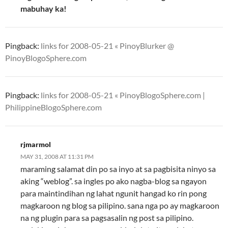
mabuhay ka!
Pingback:
links for 2008-05-21 « PinoyBlurker @
PinoyBlogoSphere.com
Pingback:
links for 2008-05-21 « PinoyBlogoSphere.com |
PhilippineBlogoSphere.com
rjmarmol
MAY 31, 2008 AT 11:31 PM
maraming salamat din po sa inyo at sa pagbisita ninyo sa
aking “weblog”. sa ingles po ako nagba-blog sa ngayon
para maintindihan ng lahat ngunit hangad ko rin pong
magkaroon ng blog sa pilipino. sana nga po ay magkaroon
na ng plugin para sa pagsasalin ng post sa pilipino.