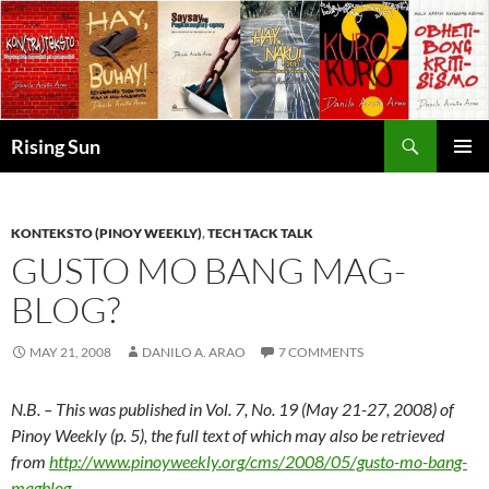
Skip
to
content
Search
Rising Sun
PRIMAR
MENU
KONTEKSTO (PINOY WEEKLY)
,
TECH TACK TALK
GUSTO MO BANG MAG-
BLOG?
MAY 21, 2008
DANILO A. ARAO
7 COMMENTS
N.B. – This was published in Vol. 7, No. 19 (May 21-27, 2008) of
Pinoy Weekly (p. 5), the full text of which may also be retrieved
from
http://www.pinoyweekly.org/cms/2008/05/gusto-mo-bang-
magblog
.