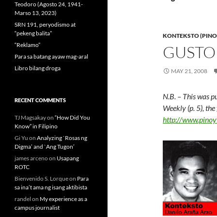
Teodoro (Agosto 24, 1941-
Marso 13, 2023)
SRN 191, peryodismo at
“pekeng balita”
KONTEKSTO (PINO
“Reklamo”
GUSTO
Para sa batang ayaw mag-aral
Libro bilang droga
MAY 21, 2008
N.B. – This was p
RECENT COMMENTS
Weekly (p. 5), the
TJ Magsakay
on
“How Did You
http://www.pino
Know” in Filipino
Gi Yu
on
Analyzing `Rosas ng
Digma’ and `Ang Tugon’
james arceno
on
Usapang
ROTC
Bienvenido S. Lorque
on
Para
sa ina’t ama ng isang aktibista
randel
on
My experience as a
campus journalist