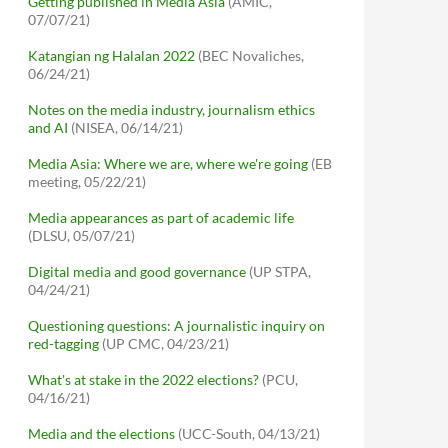
Getting published in Media Asia
(AMIC,
07/07/21)
Katangian ng Halalan 2022
(BEC Novaliches,
06/24/21)
Notes on the media industry, journalism ethics
and AI
(NISEA, 06/14/21)
Media Asia: Where we are, where we're going
(EB
meeting, 05/22/21)
Media appearances as part of academic life
(DLSU, 05/07/21)
Digital media and good governance
(UP STPA,
04/24/21)
Questioning questions: A journalistic inquiry on
red-tagging
(UP CMC, 04/23/21)
What's at stake in the 2022 elections?
(PCU,
04/16/21)
Media and the elections
(UCC-South, 04/13/21)