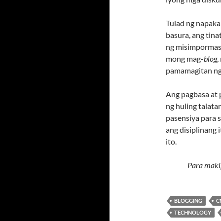
Tulad ng napaka
basura, ang tin
ng misimpormasy
mong mag-
blog
,
pamamagitan ng 
Ang pagbasa at p
ng huling talat
pasensiya para 
ang disiplinang 
ito.
Para maki
BLOGGING
C
TECHNOLOGY