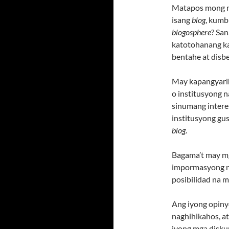
Matapos mong m
isang
blog
, kumb
blogosphere
? Sa
katotohanang ka
bentahe at disb
May kapangyar
o institusyong
sinumang intere
institusyong gu
blog
.
Bagama’t may m
impormasyong na
posibilidad na 
Ang iyong opiny
naghihikahos, a
iyong mga diskur