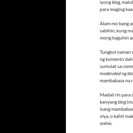
iyong
blog
, malu
para maging kaa
Alam mo bang 
sabihin, kung m
mong baguhin an
Tungkol naman 
ng komento dahi
sumulat sa
comme
moderated
ng
bl
mambabasa na 
Madali rin para 
kanyang
blog
(m
isang mambabasa
niya, o kahit ma
online
.