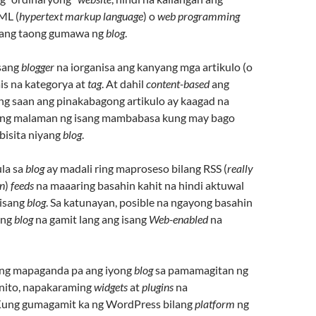
ML (
hypertext markup language
) o
web programming
isang taong gumawa ng
blog
.
isang
blogger
na iorganisa ang kanyang mga artikulo (o
ais na kategorya at
tag
. At dahil
content-based
ang
ung saan ang pinakabagong artikulo ay kaagad na
ling malaman ng isang mambabasa kung may bago
bisita niyang
blog
.
la sa
blog
ay madali ring maproseso bilang RSS (
really
on
)
feeds
na maaaring basahin kahit na hindi aktuwal
 isang
blog
. Sa katunayan, posible na ngayong basahin
ang
blog
na gamit lang ang isang
Web-enabled
na
ong mapaganda pa ang iyong
blog
sa pamamagitan ng
nito, napakaraming
widgets
at
plugins
na
Kung gumagamit ka ng WordPress bilang
platform
ng