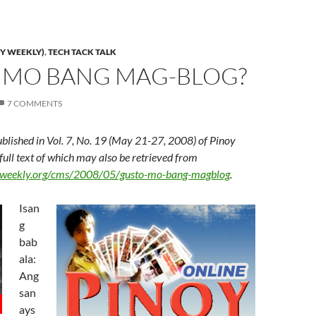
Y WEEKLY)
,
TECH TACK TALK
 MO BANG MAG-BLOG?
7 COMMENTS
ublished in Vol. 7, No. 19 (May 21-27, 2008) of Pinoy
 full text of which may also be retrieved from
yweekly.org/cms/2008/05/gusto-mo-bang-magblog
.
Isan
g
bab
ala:
Ang
san
ays