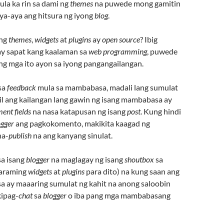
lula ka rin sa dami ng
themes
na puwede mong gamitin
ya-aya ang hitsura ng iyong
blog
.
ang
themes
,
widgets
at
plugins
ay
open source
? Ibig
ay sapat kang kaalaman sa
web programming
, puwede
g mga ito ayon sa iyong pangangailangan.
sa
feedback
mula sa mambabasa, madali lang sumulat
l ang kailangan lang gawin ng isang mambabasa ay
nt fields
na nasa katapusan ng isang
post
. Kung hindi
ogger
ang pagkokomento, makikita kaagad ng
na-
publish
na ang kanyang sinulat.
sa isang
blogger
na maglagay ng isang
shoutbox
sa
araming
widgets
at
plugins
para dito) na kung saan ang
 ay maaaring sumulat ng kahit na anong saloobin
kipag-
chat
sa
blogger
o iba pang mga mambabasang