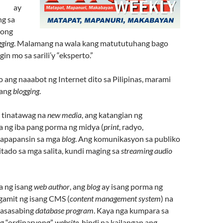
ay
ng sa
dong
gging
. Malamang na wala kang matututuhang bago
gin mo sa sarili’y “eksperto.”
o ang naaabot ng Internet dito sa Pilipinas, marami
 ang
blogging
.
g tinatawag na
new media
, ang katangian ng
ng iba pang porma ng midya (
print
, radyo,
mapapansin sa mga
blog
. Ang komunikasyon sa publiko
mitado sa mga salita, kundi maging sa
streaming audio
a ng isang
web author
, ang
blog
ay isang porma ng
amit ng isang CMS (
content management system
) na
masasabing
database program
. Kaya nga kumpara sa
g “ordinaryong”
website
, hindi na kailangan ang