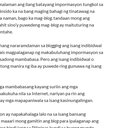
alaman ang ilang batayang impormasyon tungkol sa
insido ka na bang maging bahagi ng tinatawag na
na naman, bago ka mag-
blog
, tandaan mong ang
hit sino’y puwedeng mag-
blog
ay maituturing na
entahe.
ihang nararamdaman sa
blogging
ang isang indibidwal
 nais magpalaganap ng makabuluhang impormasyon sa
sadong mambabasa. Pero ang isang indibidwal o
stong manira ng iba ay puwede ring gumawa ng isang
ga mambabasang kayang suriin ang mga
kukuha nila sa Internet, nariyan pa rin ang
may mga mapapaniwala sa isang kasinungalingan.
on ay napakahalaga lalo na sa isang bansang
t maaari mong gamitin ang
blog
para ipalaganap ang
so hindi lang sa Pilipinas kundi sa buong mundo.