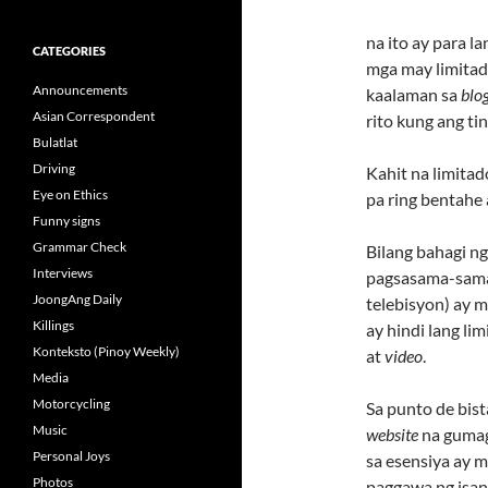
na ito ay para la
CATEGORIES
mga may limita
Announcements
kaalaman sa
blo
Asian Correspondent
rito kung ang tin
Bulatlat
Driving
Kahit na limitad
Eye on Ethics
pa ring bentahe
Funny signs
Grammar Check
Bilang bahagi n
Interviews
pagsasama-sama 
JoongAng Daily
telebisyon) ay 
Killings
ay hindi lang li
Konteksto (Pinoy Weekly)
at
video
.
Media
Motorcycling
Sa punto de bist
Music
website
na gumag
Personal Joys
sa esensiya ay 
Photos
paggawa ng isan