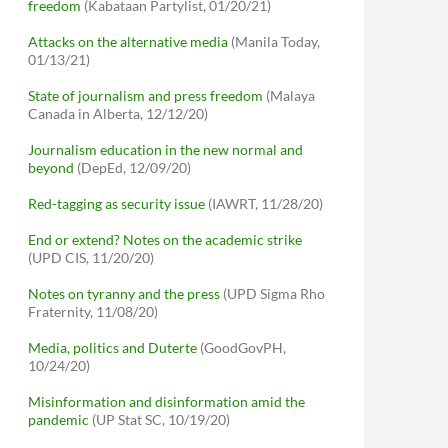
freedom
(Kabataan Partylist, 01/20/21)
Attacks on the alternative media
(Manila Today,
01/13/21)
State of journalism and press freedom
(Malaya
Canada in Alberta, 12/12/20)
Journalism education in the new normal and
beyond
(DepEd, 12/09/20)
Red-tagging as security issue
(IAWRT, 11/28/20)
End or extend? Notes on the academic strike
(UPD CIS, 11/20/20)
Notes on tyranny and the press
(UPD Sigma Rho
Fraternity, 11/08/20)
Media, politics and Duterte
(GoodGovPH,
10/24/20)
Misinformation and disinformation amid the
pandemic
(UP Stat SC, 10/19/20)