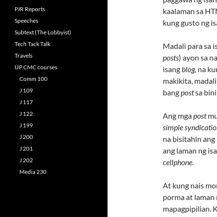
PJR Reports
kaalaman sa HT
Speeches
kung gusto ng 
Subtext (The Lobbyist)
Tech Tack Talk
Madali para sa 
Travels
posts
) ayon sa n
UP CMC courses
isang
blog
, na k
Comm 100
makikita, mada
J 109
bang
post
sa bini
J 117
J 122
Ang mga
post
mu
J 199
simple syndicati
J 200
na bisitahin ang
J 201
ang laman ng is
J 202
cellphone
.
Media 230
At kung nais m
porma at laman 
mapagpipilian. 