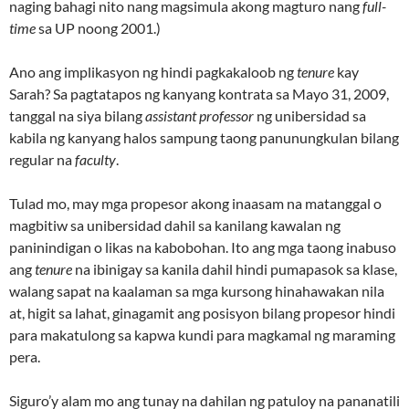
naging bahagi nito nang magsimula akong magturo nang
full-
time
sa UP noong 2001.)
Ano ang implikasyon ng hindi pagkakaloob ng
tenure
kay
Sarah? Sa pagtatapos ng kanyang kontrata sa Mayo 31, 2009,
tanggal na siya bilang
assistant professor
ng unibersidad sa
kabila ng kanyang halos sampung taong panunungkulan bilang
regular na
faculty
.
Tulad mo, may mga propesor akong inaasam na matanggal o
magbitiw sa unibersidad dahil sa kanilang kawalan ng
paninindigan o likas na kabobohan. Ito ang mga taong inabuso
ang
tenure
na ibinigay sa kanila dahil hindi pumapasok sa klase,
walang sapat na kaalaman sa mga kursong hinahawakan nila
at, higit sa lahat, ginagamit ang posisyon bilang propesor hindi
para makatulong sa kapwa kundi para magkamal ng maraming
pera.
Siguro’y alam mo ang tunay na dahilan ng patuloy na pananatili