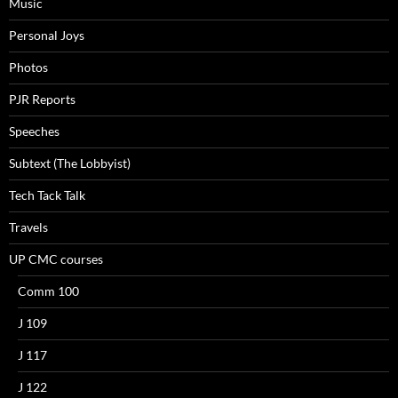
Music
Personal Joys
Photos
PJR Reports
Speeches
Subtext (The Lobbyist)
Tech Tack Talk
Travels
UP CMC courses
Comm 100
J 109
J 117
J 122