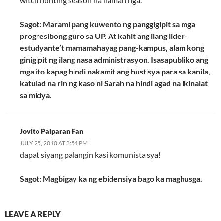
witch hunting season na naman nga.
Sagot: Marami pang kuwento ng panggigipit sa mga
progresibong guro sa UP. At kahit ang ilang lider-
estudyante’t mamamahayag pang-kampus, alam kong
ginigipit ng ilang nasa administrasyon. Isasapubliko ang
mga ito kapag hindi nakamit ang hustisya para sa kanila,
katulad na rin ng kaso ni Sarah na hindi agad na ikinalat
sa midya.
Jovito Palparan Fan
JULY 25, 2010 AT 3:54 PM
dapat siyang palangin kasi komunista sya!
Sagot: Magbigay ka ng ebidensiya bago ka maghusga.
LEAVE A REPLY