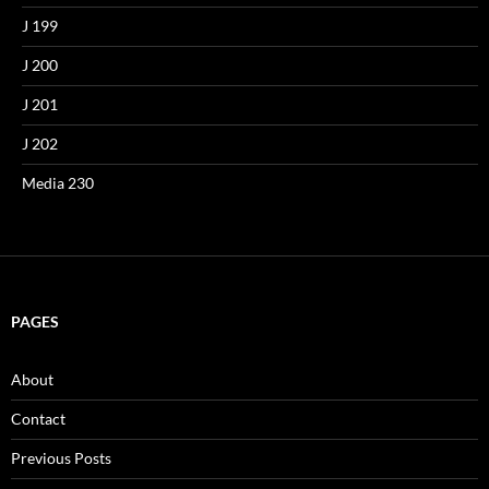
J 199
J 200
J 201
J 202
Media 230
PAGES
About
Contact
Previous Posts