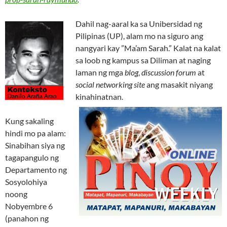
Dahil nag-aaral ka sa Unibersidad ng
Pilipinas (UP), alam mo na siguro ang
nangyari kay ”Ma’am Sarah.” Kalat na kalat
sa loob ng kampus sa Diliman at naging
laman ng mga
blog
,
discussion forum
at
social networking site
ang masakit niyang
kinahinatnan.
Kung sakaling
hindi mo pa alam:
Sinabihan siya ng
tagapangulo ng
Departamento ng
Sosyolohiya
noong
Nobyembre 6
(panahon ng