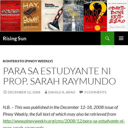
Skip
to
content
Search
Rising Sun
PRIMAR
MENU
KONTEKSTO (PINOY WEEKLY)
PARA SA ESTUDYANTE NI
PROP. SARAH RAYMUNDO
DECEMBER 12, 2008
DANILO A. ARAO
3 COMMENTS
N.B. – This was published in the December 12-18, 2008 issue of
Pinoy Weekly, the full text of which may also be retrieved from
http://www.pinoyweekly.org/cms/2008/12/para-sa-estudyante-ni-
prop-sarah-raymundo
.