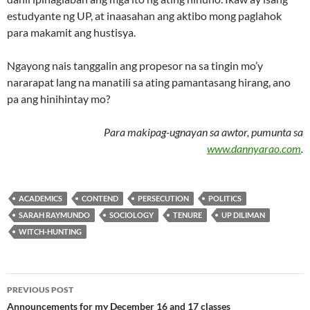
estudyante ng UP, at inaasahan ang aktibo mong paglahok
para makamit ang hustisya.
Ngayong nais tanggalin ang propesor na sa tingin mo’y
nararapat lang na manatili sa ating pamantasang hirang, ano
pa ang hinihintay mo?
Para makipag-ugnayan sa awtor, pumunta sa
www.dannyarao.com
.
ACADEMICS
CONTEND
PERSECUTION
POLITICS
SARAH RAYMUNDO
SOCIOLOGY
TENURE
UP DILIMAN
WITCH-HUNTING
Post
PREVIOUS POST
navigation
Announcements for my December 16 and 17 classes