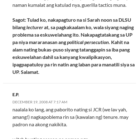
naman kumalat ang katulad nya, guerilla tactics muna.
Sagot: Tulad ko, nakapagturo na si Sarah noon sa DLSU
bilang
lecturer
at, sa pagkakaalam ko, wala siyang naging
problema sa eskuwelahang ito. Nakapagtatakang sa UP
pa niya mararanasan ang
political persecution
. Kahit na
alam nating bukas-puso siyang tatanggapin sa iba pang
eskuwelahan dahil sa kanyang kwalipikasyon,
ipagpapatuloy pa rin natin ang laban para manatili siya sa
UP. Salamat.
E.P.
DECEMBER 19, 2008 AT 7:17 AM
naalala ko lang, ang paborito nating si JCR (we lav yah,
amang!) nagkapoblema rin sa (kawalan ng) tenure. may
padron na akong nakikita.