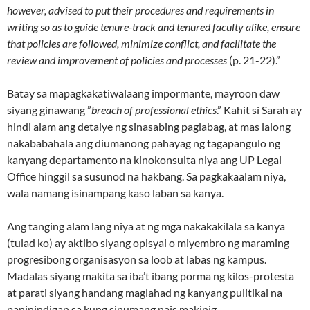
however, advised to put their procedures and requirements in
writing so as to guide tenure-track and tenured faculty alike, ensure
that policies are followed, minimize conflict, and facilitate the
review and improvement of policies and processes
(p. 21-22).”
Batay sa mapagkakatiwalaang impormante, mayroon daw
siyang ginawang ”
breach of professional ethics
.” Kahit si Sarah ay
hindi alam ang detalye ng sinasabing paglabag, at mas lalong
nakababahala ang diumanong pahayag ng tagapangulo ng
kanyang departamento na kinokonsulta niya ang UP Legal
Office hinggil sa susunod na hakbang. Sa pagkakaalam niya,
wala namang isinampang kaso laban sa kanya.
Ang tanging alam lang niya at ng mga nakakakilala sa kanya
(tulad ko) ay aktibo siyang opisyal o miyembro ng maraming
progresibong organisasyon sa loob at labas ng kampus.
Madalas siyang makita sa iba’t ibang porma ng kilos-protesta
at parati siyang handang maglahad ng kanyang pulitikal na
paninindigan sa kung sinumang nais makinig.