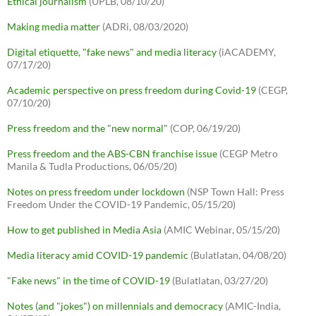
Ethical journalism
(UPLB, 08/10/20)
Making media matter
(ADRi, 08/03/2020)
Digital etiquette, "fake news" and media literacy
(iACADEMY,
07/17/20)
Academic perspective on press freedom during Covid-19
(CEGP,
07/10/20)
Press freedom and the "new normal"
(COP, 06/19/20)
Press freedom and the ABS-CBN franchise issue
(CEGP Metro
Manila & Tudla Productions, 06/05/20)
Notes on press freedom under lockdown
(NSP Town Hall: Press
Freedom Under the COVID-19 Pandemic, 05/15/20)
How to get published in Media Asia
(AMIC Webinar, 05/15/20)
Media literacy amid COVID-19 pandemic
(Bulatlatan, 04/08/20)
"Fake news" in the time of COVID-19
(Bulatlatan, 03/27/20)
Notes (and "jokes") on millennials and democracy
(AMIC-India,