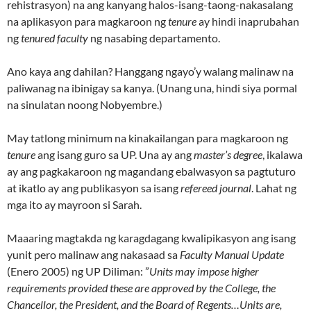
rehistrasyon) na ang kanyang halos-isang-taong-nakasalang
na aplikasyon para magkaroon ng
tenure
ay hindi inaprubahan
ng
tenured faculty
ng nasabing departamento.
Ano kaya ang dahilan? Hanggang ngayo’y walang malinaw na
paliwanag na ibinigay sa kanya. (Unang una, hindi siya pormal
na sinulatan noong Nobyembre.)
May tatlong minimum na kinakailangan para magkaroon ng
tenure
ang isang guro sa UP. Una ay ang
master’s degree
, ikalawa
ay ang pagkakaroon ng magandang ebalwasyon sa pagtuturo
at ikatlo ay ang publikasyon sa isang
refereed journal
. Lahat ng
mga ito ay mayroon si Sarah.
Maaaring magtakda ng karagdagang kwalipikasyon ang isang
yunit pero malinaw ang nakasaad sa
Faculty Manual Update
(Enero 2005) ng UP Diliman: ”
Units may impose higher
requirements provided these are approved by the College, the
Chancellor, the President, and the Board of Regents…Units are,