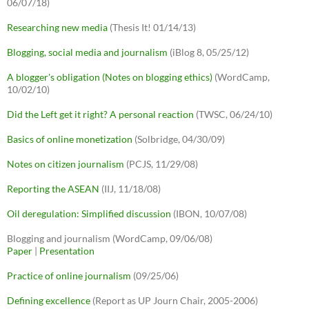
06/07/18)
Researching new media
(Thesis It! 01/14/13)
Blogging, social media and journalism
(iBlog 8, 05/25/12)
A blogger's obligation (Notes on blogging ethics)
(WordCamp,
10/02/10)
Did the Left get it right? A personal reaction
(TWSC, 06/24/10)
Basics of online monetization
(Solbridge, 04/30/09)
Notes on citizen journalism
(PCJS, 11/29/08)
Reporting the ASEAN
(IIJ, 11/18/08)
Oil deregulation: Simplified discussion
(IBON, 10/07/08)
Blogging and journalism (WordCamp, 09/06/08)
Paper
|
Presentation
Practice of online journalism
(09/25/06)
Defining excellence
(Report as UP Journ Chair, 2005-2006)