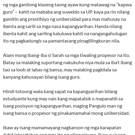
ng mga ganitong klaseng taong ayaw kong matawag na ”kapwa
guro” – kahit na mababa ang suweldo sa UP, kaya pa rin nilang
gamitin ang prestihiyo ng unibersidad para mas mahusay na
ibenta ang sarili sa mga nasa kapangyarihan. Handa nilang
ibenta kahit ang sariling kaluluwa kahit na nangangahulugan
ito ng pagkadungis sa pamantasang pinaglilingkuran nila.
Alam mong ibang-iba si Sarah sa mga tiwaling propesor na ito.
Batay sa malaking suportang nakukuha niya mula sa iba’t ibang
tao sa loob at labas ng bansa, may malaking pagkilala sa
kanyang kahusayan bilang isang guro.
Hindi totoong wala kang sapat na kapangyarihan bilang
estudyante kung may nais kang mapatalsik o mapanatili sa
isang posisyon ng kapangyarihan, maging Pangulo man ng
isang bansa o propesor ng pinakamamahal mong unibersidad.
Ikaw ay isang mamamayang nagkaroon ng mga karapatan
dahil ipinaglaban ang mga ito ng ating ninuno. Ikaw ay isang