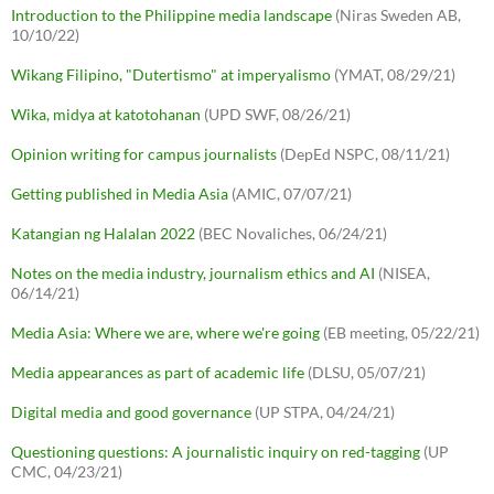
Introduction to the Philippine media landscape
(Niras Sweden AB,
10/10/22)
Wikang Filipino, "Dutertismo" at imperyalismo
(YMAT, 08/29/21)
Wika, midya at katotohanan
(UPD SWF, 08/26/21)
Opinion writing for campus journalists
(DepEd NSPC, 08/11/21)
Getting published in Media Asia
(AMIC, 07/07/21)
Katangian ng Halalan 2022
(BEC Novaliches, 06/24/21)
Notes on the media industry, journalism ethics and AI
(NISEA,
06/14/21)
Media Asia: Where we are, where we're going
(EB meeting, 05/22/21)
Media appearances as part of academic life
(DLSU, 05/07/21)
Digital media and good governance
(UP STPA, 04/24/21)
Questioning questions: A journalistic inquiry on red-tagging
(UP
CMC, 04/23/21)