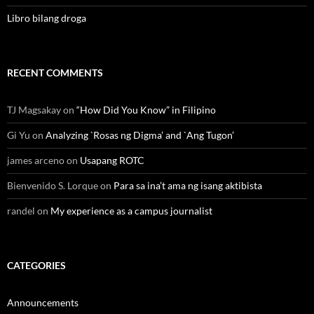
Libro bilang droga
RECENT COMMENTS
TJ Magsakay
on
“How Did You Know” in Filipino
Gi Yu
on
Analyzing `Rosas ng Digma’ and `Ang Tugon’
james arceno
on
Usapang ROTC
Bienvenido S. Lorque
on
Para sa ina’t ama ng isang aktibista
randel
on
My experience as a campus journalist
CATEGORIES
Announcements