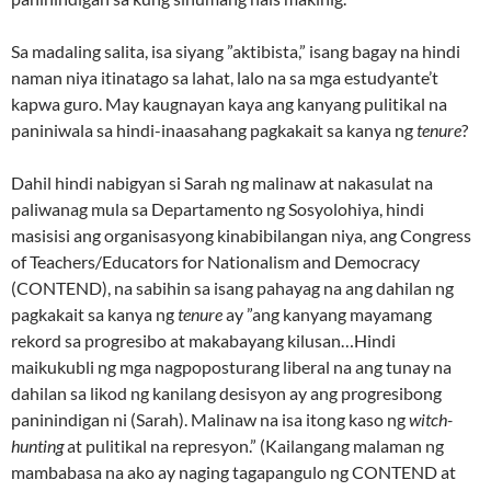
Sa madaling salita, isa siyang ”aktibista,” isang bagay na hindi
naman niya itinatago sa lahat, lalo na sa mga estudyante’t
kapwa guro. May kaugnayan kaya ang kanyang pulitikal na
paniniwala sa hindi-inaasahang pagkakait sa kanya ng
tenure
?
Dahil hindi nabigyan si Sarah ng malinaw at nakasulat na
paliwanag mula sa Departamento ng Sosyolohiya, hindi
masisisi ang organisasyong kinabibilangan niya, ang Congress
of Teachers/Educators for Nationalism and Democracy
(CONTEND), na sabihin sa isang pahayag na ang dahilan ng
pagkakait sa kanya ng
tenure
ay ”ang kanyang mayamang
rekord sa progresibo at makabayang kilusan…Hindi
maikukubli ng mga nagpoposturang liberal na ang tunay na
dahilan sa likod ng kanilang desisyon ay ang progresibong
paninindigan ni (Sarah). Malinaw na isa itong kaso ng
witch-
hunting
at pulitikal na represyon.” (Kailangang malaman ng
mambabasa na ako ay naging tagapangulo ng CONTEND at