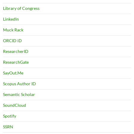
Library of Congress
LinkedIn
Muck Rack
ORCID iD
ResearcherID
ResearchGate
SayOut.Me
Scopus Author ID
Semantic Scholar
SoundCloud
Spotify
SSRN