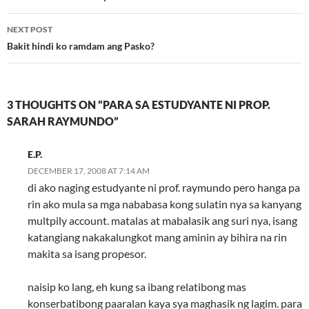
NEXT POST
Bakit hindi ko ramdam ang Pasko?
3 THOUGHTS ON “PARA SA ESTUDYANTE NI PROP.
SARAH RAYMUNDO”
E.P.
DECEMBER 17, 2008 AT 7:14 AM
di ako naging estudyante ni prof. raymundo pero hanga pa
rin ako mula sa mga nababasa kong sulatin nya sa kanyang
multpily account. matalas at mabalasik ang suri nya, isang
katangiang nakakalungkot mang aminin ay bihira na rin
makita sa isang propesor.
naisip ko lang, eh kung sa ibang relatibong mas
konserbatibong paaralan kaya sya maghasik ng lagim. para