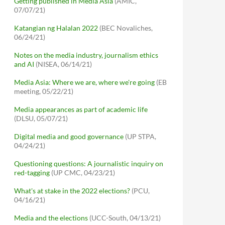
Getting published in Media Asia
(AMIC,
07/07/21)
Katangian ng Halalan 2022
(BEC Novaliches,
06/24/21)
Notes on the media industry, journalism ethics
and AI
(NISEA, 06/14/21)
Media Asia: Where we are, where we're going
(EB
meeting, 05/22/21)
Media appearances as part of academic life
(DLSU, 05/07/21)
Digital media and good governance
(UP STPA,
04/24/21)
Questioning questions: A journalistic inquiry on
red-tagging
(UP CMC, 04/23/21)
What's at stake in the 2022 elections?
(PCU,
04/16/21)
Media and the elections
(UCC-South, 04/13/21)