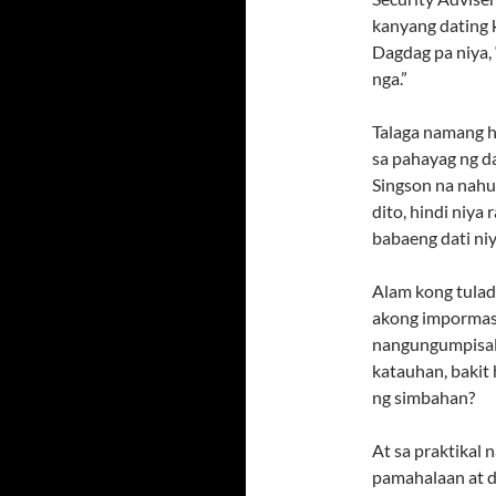
kanyang dating 
Dagdag pa niya, 
nga.”
Talaga namang h
sa pahayag ng da
Singson na nahul
dito, hindi niya
babaeng dati ni
Alam kong tulad 
akong impormas
nangungumpisal. 
katauhan, bakit 
ng simbahan?
At sa praktikal n
pamahalaan at da