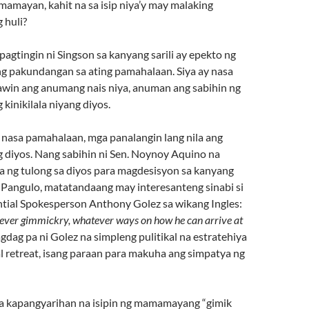
amayan, kahit na sa isip niya’y may malaking
 huli?
agtingin ni Singson sa kanyang sarili ay epekto ng
ng pakundangan sa ating pamahalaan. Siya ay nasa
awin ang anumang nais niya, anuman ang sabihin ng
 kinikilala niyang diyos.
g nasa pamahalaan, mga panalangin lang nila ang
g diyos. Nang sabihin ni Sen. Noynoy Aquino na
ya ng tulong sa diyos para magdesisyon sa kanyang
 Pangulo, matatandaang may interesanteng sinabi si
tial Spokesperson Anthony Golez sa wikang Ingles:
ever gimmickry, whatever ways on how he can arrive at
nagdag pa ni Golez na simpleng pulitikal na estratehiya
al retreat, isang paraan para makuha ang simpatya ng
a kapangyarihan na isipin ng mamamayang “gimik