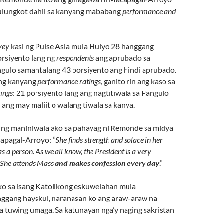
lulungkot dahil sa kanyang mababang
performance and
vey
kasi ng Pulse Asia mula Hulyo 28 hanggang
orsiyento lang ng
respondents
ang aprubado sa
gulo samantalang 43 porsiyento ang hindi aprubado.
ng kanyang
performance ratings
, ganito rin ang kaso sa
tings
: 21 porsiyento lang ang nagtitiwala sa Pangulo
 ang may maliit o walang tiwala sa kanya.
ung maniniwala ako sa pahayag ni Remonde sa midya
apagal-Arroyo: “
She finds strength and solace in her
as a person. As we all know, the President is a very
. She attends Mass
and makes confession every day
.”
ako sa isang Katolikong eskuwelahan mula
ggang hayskul, naranasan ko ang araw-araw na
a tuwing umaga. Sa katunayan nga’y naging sakristan