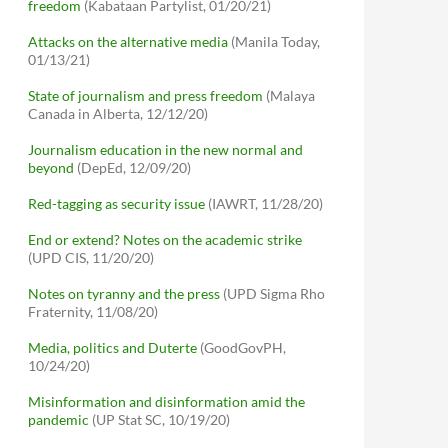
freedom
(Kabataan Partylist, 01/20/21)
Attacks on the alternative media
(Manila Today,
01/13/21)
State of journalism and press freedom
(Malaya
Canada in Alberta, 12/12/20)
Journalism education in the new normal and
beyond
(DepEd, 12/09/20)
Red-tagging as security issue
(IAWRT, 11/28/20)
End or extend? Notes on the academic strike
(UPD CIS, 11/20/20)
Notes on tyranny and the press
(UPD Sigma Rho
Fraternity, 11/08/20)
Media, politics and Duterte
(GoodGovPH,
10/24/20)
Misinformation and disinformation amid the
pandemic
(UP Stat SC, 10/19/20)