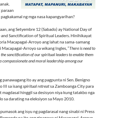
anak.
 paraan
t pagkakamal ng mga nasa kapangyarihan?
aan, ang Setyembre 12 (Sabado) ay National Day of
 and Sanctification of Spiritual Leaders. Hinihikayat
oria Macapagal-Arroyo ang lahat na sama-samang
i Macapagal-Arroyo sa wikang Ingles, “
There is need to
 the sanctification of our spiritual leaders to enable them
t a compassionate and moral leadership among our
g panawagang ito ay ang pagpunta ni Sen. Benigno
 III sa isang
spiritual retreat
sa Zamboanga City para
t magdasal hinggil sa desisyon niya kung tatakbo nga
lo sa darating na eleksiyon sa Mayo 2010.
pumasok ang isyu ng pagdarasal nang sinabi ni Press
 Remonde na ito ang ginagawa ni Macapagal-Arroyo