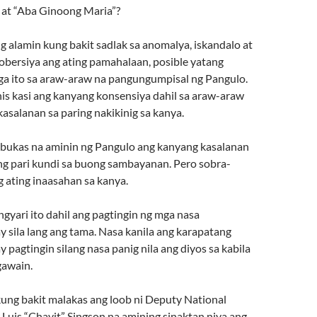
at “Aba Ginoong Maria”?
 alamin kung bakit sadlak sa anomalya, iskandalo at
bersiya ang ating pamahalaan, posible yatang
a ito sa araw-araw na pangungumpisal ng Pangulo.
inis kasi ang kanyang konsensiya dahil sa araw-araw
asalanan sa paring nakikinig sa kanya.
bukas na aminin ng Pangulo ang kanyang kasalanan
ang pari kundi sa buong sambayanan. Pero sobra-
 ating inaasahan sa kanya.
gyari ito dahil ang pagtingin ng mga nasa
 sila lang ang tama. Nasa kanila ang karapatang
 pagtingin silang nasa panig nila ang diyos sa kabila
gawain.
kung bakit malakas ang loob ni Deputy National
 Luis “Chavit” Singson na amining sinaktan niya ang