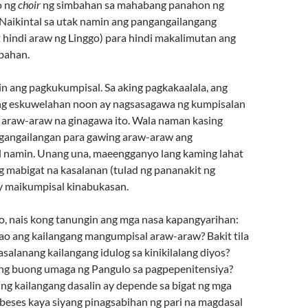
o ng
choir
ng simbahan sa mahabang panahon ng
 Naikintal sa utak namin ang pangangailangang
 hindi araw ng Linggo) para hindi makalimutan ang
bahan.
in ang pagkukumpisal. Sa aking pagkakaalala, ang
ng eskuwelahan noon ay nagsasagawa ng kumpisalan
la araw-araw na ginagawa ito. Wala naman kasing
ngangailangan para gawing araw-araw ang
 namin. Unang una, maeengganyo lang kaming lahat
 mabigat na kasalanan (tulad ng pananakit ng
y maikumpisal kinabukasan.
to, nais kong tanungin ang mga nasa kapangyarihan:
ao ang kailangang mangumpisal araw-araw? Bakit tila
alanang kailangang idulog sa kinikilalang diyos?
ng buong umaga ng Pangulo sa pagpepenitensiya?
 ng kailangang dasalin ay depende sa bigat ng mga
 beses kaya siyang pinagsabihan ng pari na magdasal