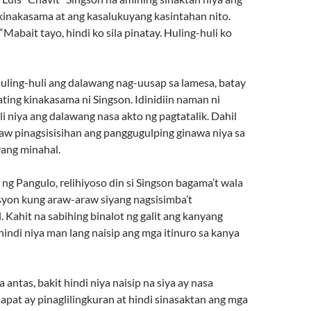
kinakasama at ang kasalukuyang kasintahan nito.
“Mabait tayo, hindi ko sila pinatay. Huling-huli ko
uling-huli ang dalawang nag-uusap sa lamesa, batay
ting kinakasama ni Singson. Idinidiin naman ni
i niya ang dalawang nasa akto ng pagtatalik. Dahil
 raw pinagsisisihan ang panggugulping ginawa niya sa
yang minahal.
ng Pangulo, relihiyoso din si Singson bagama’t wala
yon kung araw-araw siyang nagsisimba’t
Kahit na sabihing binalot ng galit ang kanyang
hindi niya man lang naisip ang mga itinuro sa kanya
a antas, bakit hindi niya naisip na siya ay nasa
pat ay pinaglilingkuran at hindi sinasaktan ang mga