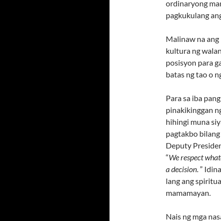
ordinaryong mam
pagkukulang ang
Malinaw na ang p
kultura ng wala
posisyon para g
batas ng tao o ng
Para sa iba pan
pinakikinggan n
hihingi muna si
pagtakbo bilang
Deputy Presiden
“
We respect what
a decision
. ” Idi
lang ang spiritu
mamamayan.
Nais ng mga nas