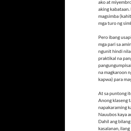
ako at miyembr
aking kabataan.
magsimba (kahit
mga turo ng sim
Pero ibang usap
mga pari sa ami
ngunit hindi ni
praktikal na pa
pangungumpisal
na magkaroon ng
kapwa) para ma
At sa puntong i
Anong klaseng t
napakaraming kas
Nauubos kaya a
Dahil ang bilang
kasalanan, ilang