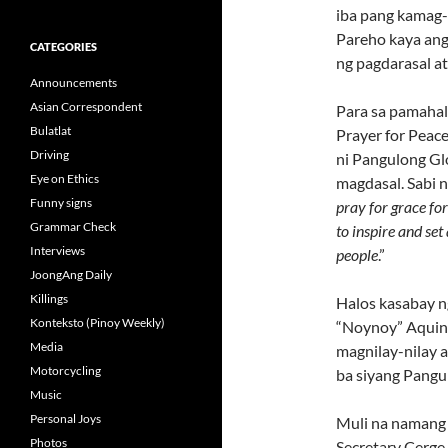
iba pang kamag-
Pareho kaya ang
CATEGORIES
ng pagdarasal a
Announcements
Asian Correspondent
Para sa pamahal
Bulatlat
Prayer for Peace
Driving
ni Pangulong Gl
Eye on Ethics
magdasal. Sabi n
Funny signs
pray for grace for
Grammar Check
to inspire and se
Interviews
people
.”
JoongAng Daily
Killings
Halos kasabay n
Konteksto (Pinoy Weekly)
“Noynoy” Aquino
Media
magnilay-nilay a
Motorcycling
ba siyang Pangu
Music
Personal Joys
Muli na namang 
Photos
Secretary Cerge