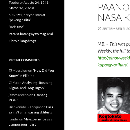
Teodoro (Agosto 24, 1941-
PAANO
Marso 13, 2023)
NASA 
SRN 191, peryodismo at
“pekeng balita”
“Reklamo”
SEPTEMBER 5, 2
Para sa batang ayaw mag-aral
Libro bilang droga
N.B. – This was p
Weekly, the full 
http://pinoywee
RECENT COMMENTS
kapangyarihan/
.
TJ Magsakay
on
“How Did You
Know” in Filipino
Gi Yu
on
Analyzing `Rosas ng
Digma’ and `Ang Tugon’
james arceno
on
Usapang
ROTC
Bienvenido S. Lorque
on
Para
sa ina’t ama ng isang aktibista
randel
on
My experience as a
campus journalist