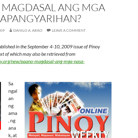
 MAGDASAL ANG MGA
KAPANGYARIHAN?
009
DANILO A. ARAO
LEAVE A COMMENT
ublished in the September 4-10, 2009 issue of Pinoy
text of which may also be retrieved from
kly.org/new/paano-magdasal-ang-mga-nasa-
Sa
ngal
an
ng
ama
, ng
ana
k, at