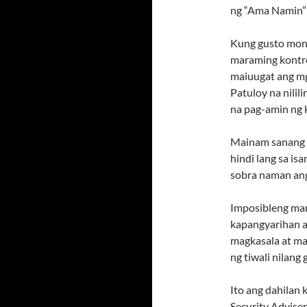
ng “Ama Namin” 
Kung gusto mong
maraming kontro
maiuugat ang mg
Patuloy na nilil
na pag-amin ng k
Mainam sanang 
hindi lang sa is
sobra naman ang
Imposibleng man
kapangyarihan ay
magkasala at may
ng tiwali nilang 
Ito ang dahilan 
Security Adviser