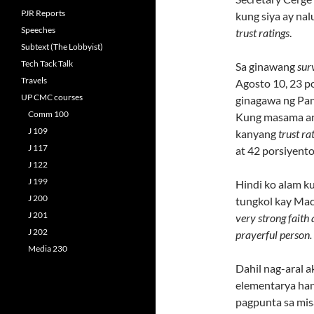
PJR Reports
kung siya ay na
Speeches
trust ratings
.
Subtext (The Lobbyist)
Tech Tack Talk
Sa ginawang
sur
Travels
Agosto 10, 23 p
UP CMC courses
ginagawa ng Pan
Comm 100
Kung masama a
J 109
kanyang
trust ra
J 117
at 42 porsiyento
J 122
J 199
Hindi ko alam k
J 200
tungkol kay Mac
J 201
very strong faith 
J 202
prayerful person
Media 230
Dahil nag-aral 
elementarya han
pagpunta sa mis