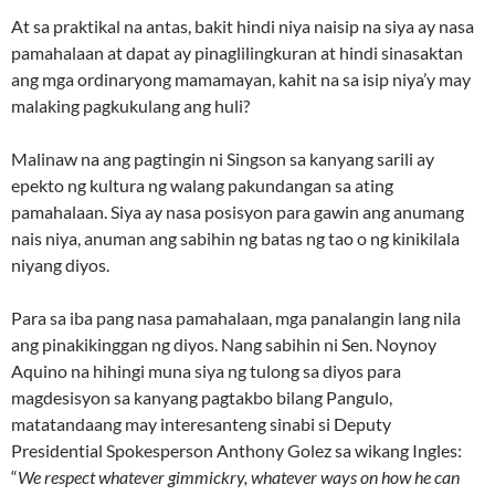
At sa praktikal na antas, bakit hindi niya naisip na siya ay nasa
pamahalaan at dapat ay pinaglilingkuran at hindi sinasaktan
ang mga ordinaryong mamamayan, kahit na sa isip niya’y may
malaking pagkukulang ang huli?
Malinaw na ang pagtingin ni Singson sa kanyang sarili ay
epekto ng kultura ng walang pakundangan sa ating
pamahalaan. Siya ay nasa posisyon para gawin ang anumang
nais niya, anuman ang sabihin ng batas ng tao o ng kinikilala
niyang diyos.
Para sa iba pang nasa pamahalaan, mga panalangin lang nila
ang pinakikinggan ng diyos. Nang sabihin ni Sen. Noynoy
Aquino na hihingi muna siya ng tulong sa diyos para
magdesisyon sa kanyang pagtakbo bilang Pangulo,
matatandaang may interesanteng sinabi si Deputy
Presidential Spokesperson Anthony Golez sa wikang Ingles:
“
We respect whatever gimmickry, whatever ways on how he can