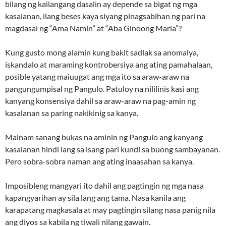
bilang ng kailangang dasalin ay depende sa bigat ng mga
kasalanan, ilang beses kaya siyang pinagsabihan ng pari na
magdasal ng “Ama Namin” at “Aba Ginoong Maria”?
Kung gusto mong alamin kung bakit sadlak sa anomalya,
iskandalo at maraming kontrobersiya ang ating pamahalaan,
posible yatang maiuugat ang mga ito sa araw-araw na
pangungumpisal ng Pangulo. Patuloy na nililinis kasi ang
kanyang konsensiya dahil sa araw-araw na pag-amin ng
kasalanan sa paring nakikinig sa kanya.
Mainam sanang bukas na aminin ng Pangulo ang kanyang
kasalanan hindi lang sa isang pari kundi sa buong sambayanan.
Pero sobra-sobra naman ang ating inaasahan sa kanya.
Imposibleng mangyari ito dahil ang pagtingin ng mga nasa
kapangyarihan ay sila lang ang tama. Nasa kanila ang
karapatang magkasala at may pagtingin silang nasa panig nila
ang diyos sa kabila ng tiwali nilang gawain.