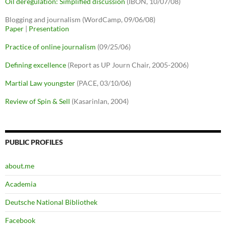
Oil deregulation: Simplified discussion
(IBON, 10/07/08)
Blogging and journalism (WordCamp, 09/06/08)
Paper
|
Presentation
Practice of online journalism
(09/25/06)
Defining excellence
(Report as UP Journ Chair, 2005-2006)
Martial Law youngster
(PACE, 03/10/06)
Review of Spin & Sell
(Kasarinlan, 2004)
PUBLIC PROFILES
about.me
Academia
Deutsche National Bibliothek
Facebook