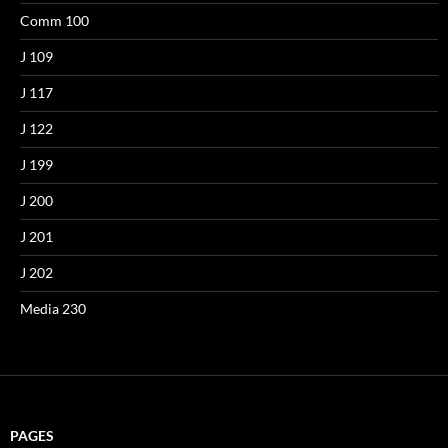
Comm 100
J 109
J 117
J 122
J 199
J 200
J 201
J 202
Media 230
PAGES