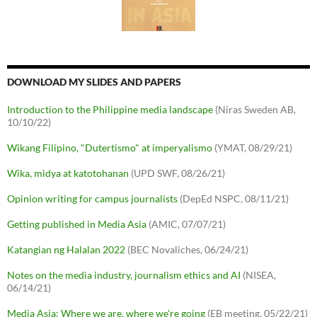
DOWNLOAD MY SLIDES AND PAPERS
Introduction to the Philippine media landscape
(Niras Sweden AB,
10/10/22)
Wikang Filipino, "Dutertismo" at imperyalismo
(YMAT, 08/29/21)
Wika, midya at katotohanan
(UPD SWF, 08/26/21)
Opinion writing for campus journalists
(DepEd NSPC, 08/11/21)
Getting published in Media Asia
(AMIC, 07/07/21)
Katangian ng Halalan 2022
(BEC Novaliches, 06/24/21)
Notes on the media industry, journalism ethics and AI
(NISEA,
06/14/21)
Media Asia: Where we are, where we're going
(EB meeting, 05/22/21)