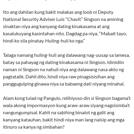
Ito ang dahilan kung bakit malakas ang loob ni Deputy
National Security Adviser Luis “Chavit” Singson na amining
sinaktan niya ang kanyang dating kinakasama at ang
kasalukuyang kasintahan nito. Dagdag pa niya, “Mabait tayo,
hindi ko sila pinatay. Huling-huli ko nga.”
Talaga namang huling-huli ang dalawang nag-uusap sa lamesa,
batay sa pahayag ng dating kinakasama ni Singson. Idinidiin
naman ni Singson na nahuli niya ang dalawang nasa akto ng
pagtatalik. Dahil dito, hindi niya raw pinagsisisihan ang
panggugulping ginawa niya sa babaeng dati niyang minahal.
Alam kong tulad ng Pangulo, relihiyoso din si Singson bagama’t
wala akong impormasyon kung araw-araw siyang nagsisimba’t
nangungumpisal. Kahit na sabihing binalot ng galit ang
kanyang katauhan, bakit hindi niya man lang naisip ang mga
itinuro sa kanya ng simbahan?