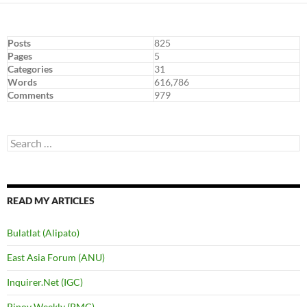
Posts
825
Pages
5
Categories
31
Words
616,786
Comments
979
Search
for:
READ MY ARTICLES
Bulatlat (Alipato)
East Asia Forum (ANU)
Inquirer.Net (IGC)
Pinoy Weekly (PMC)