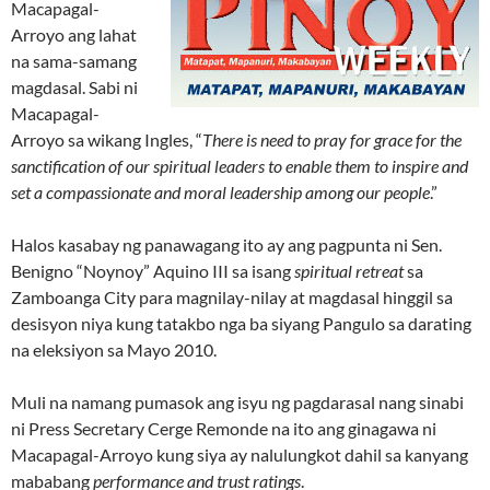
Macapagal-
Arroyo ang lahat
na sama-samang
magdasal. Sabi ni
Macapagal-
Arroyo sa wikang Ingles, “
There is need to pray for grace for the
sanctification of our spiritual leaders to enable them to inspire and
set a compassionate and moral leadership among our people
.”
Halos kasabay ng panawagang ito ay ang pagpunta ni Sen.
Benigno “Noynoy” Aquino III sa isang
spiritual retreat
sa
Zamboanga City para magnilay-nilay at magdasal hinggil sa
desisyon niya kung tatakbo nga ba siyang Pangulo sa darating
na eleksiyon sa Mayo 2010.
Muli na namang pumasok ang isyu ng pagdarasal nang sinabi
ni Press Secretary Cerge Remonde na ito ang ginagawa ni
Macapagal-Arroyo kung siya ay nalulungkot dahil sa kanyang
mababang
performance and trust ratings
.