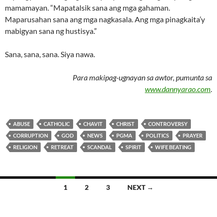
mamamayan. “Mapatalsik sana ang mga gahaman.
Maparusahan sana ang mga nagkasala. Ang mga pinagkaita’y
mabigyan sana ng hustisya.”
Sana, sana, sana. Siya nawa.
Para makipag-ugnayan sa awtor, pumunta sa
www.dannyarao.com
.
ABUSE
CATHOLIC
CHAVIT
CHRIST
CONTROVERSY
CORRUPTION
GOD
NEWS
PGMA
POLITICS
PRAYER
RELIGION
RETREAT
SCANDAL
SPIRIT
WIFE BEATING
Posts
1
2
3
NEXT →
navigation