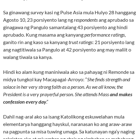
Sa ginawang
survey
kasi ng Pulse Asia mula Hulyo 28 hanggang
Agosto 10, 23 porsiyento lang ng
respondents
ang aprubado sa
ginagawa ng Pangulo samantalang 43 porsiyento ang hindi
aprubado. Kung masama ang kanyang
performance ratings
,
ganito rin ang kaso sa kanyang
trust ratings
: 21 porsiyento lang
ang nagtitiwala sa Pangulo at 42 porsiyento ang may maliit o
walang tiwala sa kanya.
Hindi ko alam kung maniniwala ako sa pahayag ni Remonde sa
midya tungkol kay Macapagal-Arroyo: “
She finds strength and
solace in her very strong faith as a person. As we all know, the
President is a very prayerful person. She attends Mass
and makes
confession every day
.”
Dahil nag-aral ako sa isang Katolikong eskuwelahan mula
elementarya hanggang hayskul, naranasan ko ang araw-araw
na pagpunta sa misa tuwing umaga. Sa katunayan nga’y naging
sakristan ako at miyembro ng
choir
ng simbahan sa mahabang