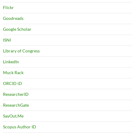
Flickr
Goodreads
Google Scholar
ISNI
Library of Congress
LinkedIn
Muck Rack
ORCID iD
ResearcherID
ResearchGate
SayOut.Me
Scopus Author ID