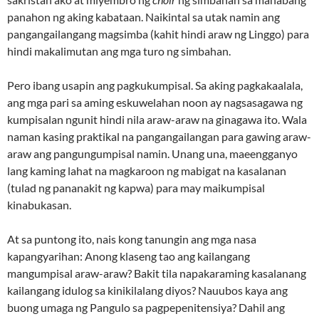
panahon ng aking kabataan. Naikintal sa utak namin ang
pangangailangang magsimba (kahit hindi araw ng Linggo) para
hindi makalimutan ang mga turo ng simbahan.
Pero ibang usapin ang pagkukumpisal. Sa aking pagkakaalala,
ang mga pari sa aming eskuwelahan noon ay nagsasagawa ng
kumpisalan ngunit hindi nila araw-araw na ginagawa ito. Wala
naman kasing praktikal na pangangailangan para gawing araw-
araw ang pangungumpisal namin. Unang una, maeengganyo
lang kaming lahat na magkaroon ng mabigat na kasalanan
(tulad ng pananakit ng kapwa) para may maikumpisal
kinabukasan.
At sa puntong ito, nais kong tanungin ang mga nasa
kapangyarihan: Anong klaseng tao ang kailangang
mangumpisal araw-araw? Bakit tila napakaraming kasalanang
kailangang idulog sa kinikilalang diyos? Nauubos kaya ang
buong umaga ng Pangulo sa pagpepenitensiya? Dahil ang