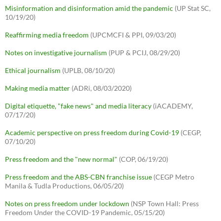
Misinformation and disinformation amid the pandemic
(UP Stat SC,
10/19/20)
Reaffirming media freedom
(UPCMCFI & PPI, 09/03/20)
Notes on investigative journalism
(PUP & PCIJ, 08/29/20)
Ethical journalism
(UPLB, 08/10/20)
Making media matter
(ADRi, 08/03/2020)
Digital etiquette, "fake news" and media literacy
(iACADEMY,
07/17/20)
Academic perspective on press freedom during Covid-19
(CEGP,
07/10/20)
Press freedom and the "new normal"
(COP, 06/19/20)
Press freedom and the ABS-CBN franchise issue
(CEGP Metro
Manila & Tudla Productions, 06/05/20)
Notes on press freedom under lockdown
(NSP Town Hall: Press
Freedom Under the COVID-19 Pandemic, 05/15/20)