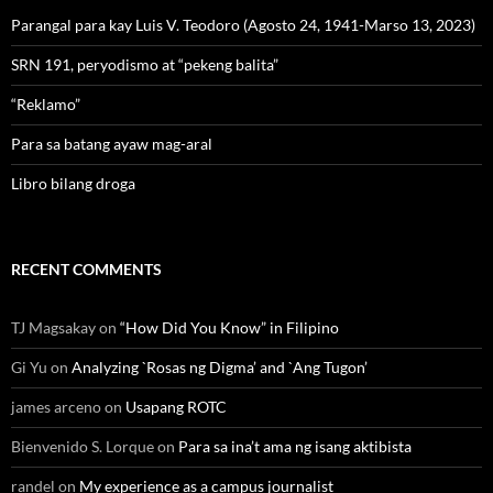
Parangal para kay Luis V. Teodoro (Agosto 24, 1941-Marso 13, 2023)
SRN 191, peryodismo at “pekeng balita”
“Reklamo”
Para sa batang ayaw mag-aral
Libro bilang droga
RECENT COMMENTS
TJ Magsakay
on
“How Did You Know” in Filipino
Gi Yu
on
Analyzing `Rosas ng Digma’ and `Ang Tugon’
james arceno
on
Usapang ROTC
Bienvenido S. Lorque
on
Para sa ina’t ama ng isang aktibista
randel
on
My experience as a campus journalist