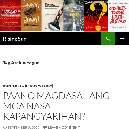
Skip
to
content
Search
Rising Sun
PRIMAR
MENU
Tag Archives: god
KONTEKSTO (PINOY WEEKLY)
PAANO MAGDASAL ANG
MGA NASA
KAPANGYARIHAN?
SEPTEMBER 5, 2009
LEAVE A COMMENT