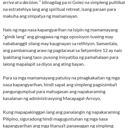
arrive at a decision
. ” Idinagdag pa ni Golez na simpleng pulitikal
na estratehiya lang ang spiritual retreat, isang paraan para
makuha ang simpatya ng mamamayan.
Nais ng mga nasa kapangyarihan na isipin ng mamamayang
“gimik lang” ang ginagawa ng mga oposisyon tuwing may
nababanggit silang may kaugnayan sa relihiyon. Samantala,
ang pambansang araw ng pagdarasal sa Setyembre 12 ay nais
ipakitang isang taos-pusong inisyatiba ng pamahalaan para
lalong mapalapit sa diyos ang ating bayan.
Para sa mga mamamayang patuloy na pinagkakaitan ng mga
nasa kapangyarihan, hindi sapat ang simpleng pagsisimba’t
pangungumpisal para mahugasan ang napakaraming
kasalanan ng administrasyong Macapagal-Arroyo.
Kung mapapakinggan lang ang panalangin ng napakaraming
Pilipino, siguradong hindi magugustuhan ng mga nasa
kapangyarihan ang mga litanya’t panawagan ng simpleng